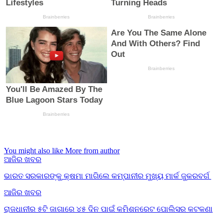
You might also like
More from author
ଆଜିର ଖବର
ଭାରତ ସରକାରଙ୍କୁ କ୍ଷମା ମାଗିଲେ କମ୍ପାନୀର ମୁଖ୍ୟ ମାର୍କ ଜୁକରବର୍ଗ
ଆଜିର ଖବର
ରାଜଧାନୀର ୫ଟି ଜାଗାରେ ୪୫ ଦିନ ପାଇଁ କମିଶନରେଟ ପୋଲିସର କଟକଣା