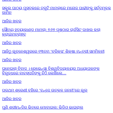
ସ୍କୁଲ ପାଠ୍ୟ ପୁସ୍ତକରେ ତ୍ରୁଟି ମାମଲାରେ ମନୋଜ ପାଢୀଙ୍କୁ ସର୍ତ୍ତମୂଳକ
ଜାମିନ
ଆଜିର ଖବର
ସୌମ୍ୟ ହତ୍ୟାକାଣ୍ଡ ମାମଲା: ୭୬୭ ପୃଷ୍ଠାର ଚାର୍ଜସିଟ୍ ଦାଖଲ କଲା
କ୍ରାଇମବ୍ରାଞ୍ଚ
ଆଜିର ଖବର
ଆଜିଠୁ ଭୁବନେଶ୍ୱରରେ ୧୩ତମ ‘ବ୍ରିକ୍ସ’ ଶିକ୍ଷା ମନ୍ତ୍ରୀ ସମ୍ମିଳନୀ
ଆଜିର ଖବର
ଘନେଇଲା ବିବାଦ । ରେଭେନ୍ସା ବିଶ୍ୱବିଦ୍ୟାଳୟର ଅଧ୍ୟାପକଙ୍କ
ବିରୁଦ୍ଧରେ ବାଚସ୍ପତିଙ୍କୁ ଚିଠି ଲେଖିଲେ…
ଆଜିର ଖବର
ପ୍ରଥମ ଶ୍ରେଣୀ ବହିରେ ‘ବନ୍ଦେ ଉତ୍କଳ ଜନନୀ’ରେ ଭୁଲ୍‌
ଆଜିର ଖବର
ପୁଣି ଶ୍ରୀମନ୍ଦିର ଭିତରେ ମୋବାଇଲ: ଭିଡିଓ ଭାଇରାଲ