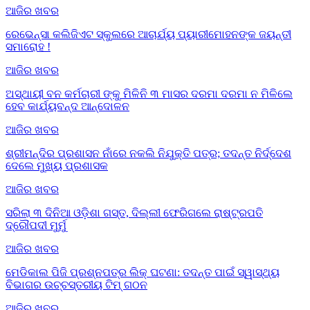
ଆଜିର ଖବର
ରେଭେନ୍ସା କଲିଜିଏଟ ସ୍କୁଲରେ ଆଚାର୍ଯ୍ୟ ପ୍ୟାରୀମୋହନଙ୍କ ଜୟନ୍ତୀ
ସମାରୋହ !
ଆଜିର ଖବର
ଅସ୍ଥାୟୀ ବନ କର୍ମଚାରୀ ଙ୍କୁ ମିଳିନି ୩ ମାସର ଦରମା ଦରମା ନ ମିଳିଲେ
ହେବ କାର୍ଯ୍ୟବନ୍ଦ ଆନ୍ଦୋଳନ
ଆଜିର ଖବର
ଶ୍ରୀମନ୍ଦିର ପ୍ରଶାସନ ନାଁରେ ନକଲି ନିଯୁକ୍ତି ପତ୍ର; ତଦନ୍ତ ନିର୍ଦ୍ଦେଶ
ଦେଲେ ମୁଖ୍ୟ ପ୍ରଶାସକ
ଆଜିର ଖବର
ସରିଲା ୩ ଦିନିଆ ଓଡ଼ିଶା ଗସ୍ତ, ଦିଲ୍ଲୀ ଫେରିଗଲେ ରାଷ୍ଟ୍ରପତି
ଦ୍ରୌପଦୀ ମୁର୍ମୁ
ଆଜିର ଖବର
ମେଡିକାଲ ପିଜି ପ୍ରଶ୍ନପତ୍ର ଲିକ୍ ଘଟଣା: ତଦନ୍ତ ପାଇଁ ସ୍ୱାସ୍ଥ୍ୟ
ବିଭାଗର ଉଚ୍ଚସ୍ତରୀୟ ଟିମ୍ ଗଠନ
ଆଜିର ଖବର