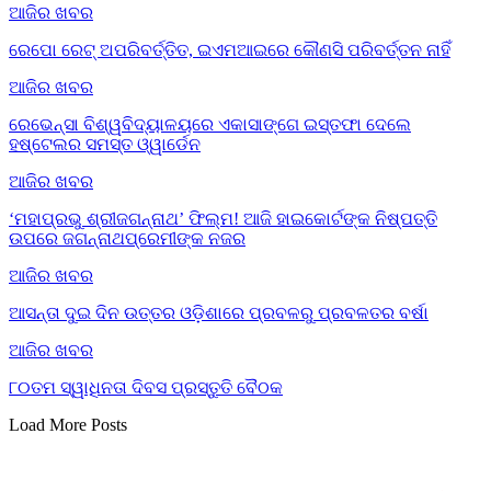
ଆଜିର ଖବର
ରେପୋ ରେଟ୍ ଅପରିବର୍ତ୍ତିତ, ଇଏମଆଇରେ କୌଣସି ପରିବର୍ତ୍ତନ ନାହିଁ
ଆଜିର ଖବର
ରେଭେନ୍ସା ବିଶ୍ୱବିଦ୍ୟାଳୟରେ ଏକାସାଙ୍ଗେ ଇସ୍ତଫା ଦେଲେ
ହଷ୍ଟେଲର ସମସ୍ତ ଓ୍ୱାର୍ଡେନ
ଆଜିର ଖବର
‘ମହାପ୍ରଭୁ ଶ୍ରୀଜଗନ୍ନାଥ’ ଫିଲ୍ମ! ଆଜି ହାଇକୋର୍ଟଙ୍କ ନିଷ୍ପତ୍ତି
ଉପରେ ଜଗନ୍ନାଥପ୍ରେମୀଙ୍କ ନଜର
ଆଜିର ଖବର
ଆସନ୍ତା ଦୁଇ ଦିନ ଉତ୍ତର ଓଡ଼ିଶାରେ ପ୍ରବଳରୁ ପ୍ରବଳତର ବର୍ଷା
ଆଜିର ଖବର
୮୦ତମ ସ୍ୱାଧିନତା ଦିବସ ପ୍ରସ୍ତୁତି ବୈଠକ
Load More Posts