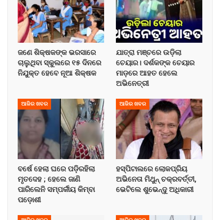
ଜଣେ ଶିକ୍ଷକଙ୍କ ଭରସାରେ
ଯାତ୍ରା ମଞ୍ଚରେ ଉଡ଼ିଲା
ଚାଲୁଥିବା ସ୍କୁଲରେ ୧୫ ଦିନରେ
ଚେୟାର। ଦର୍ଶକଙ୍କ ଚେୟାର
ନିଯୁକ୍ତ ହେବେ ନୂଆ ଶିକ୍ଷକ
ମାଡ଼ରେ ଆହତ ହେଲେ
ଅଭିନେତ୍ରୀ
ଆଜିର ଖବର
ଆଜିର ଖବର
ବର୍ଷେ ହେଲା ଘରେ ପଡ଼ିରହିଲା
ହସ୍ପିଟାଲରେ ଲୋକପ୍ରିୟ
ମୃତଦେହ ; ହେଲେ ଜାଣି
ଅଭିନେତା ମିଥୁନ୍ ଚକ୍ରବର୍ତ୍ତୀ,
ପାରିଲେନି ସମ୍ପର୍କୀୟ କିମ୍ବା
ଭେଟିଲେ ଶୁଭେନ୍ଦୁ ଅଧିକାରୀ
ପଡ଼ୋଶୀ