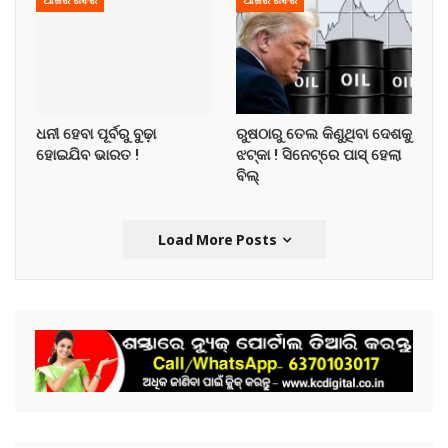
ଆଜିର ଖବର
ଆଜିର ଖବର
ଧନୀ ହେବା ପୂର୍ବରୁ ବୁଢ଼ା
ରୁଷଠାରୁ ତେଲ କିଣୁଥିବା ଦେଶକୁ
ହୋଇଯିବ ଭାରତ !
ଝଟ୍‌କା ! ସିନେଟ୍‌ରେ ପାସ୍ ହେଲା
ବିଲ୍
Load More Posts