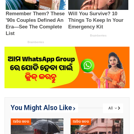
You Might Also Like
All
ଆଜିର ଖବର
ଆଜିର ଖବର