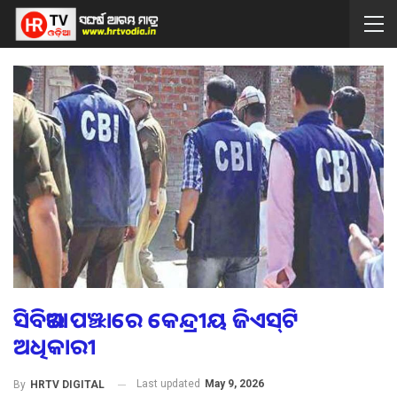
ସିବିଆଇ ପଞ୍ଝାରେ କେନ୍ଦ୍ରୀୟ ଜିଏସ୍‌ଟି
ଅଧିକାରୀ
Last updated
May 9, 2026
By
HRTV DIGITAL