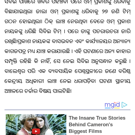
ସିବିଆଇ ପାଖରେ ଖବର ପହଞ୍ଚିବା ପରେ ଓମ୍ ପ୍ରକାଶଙ୍କୁ ଧରିବାକୁ
ବିଛାଯାଇଥିଲା ଜାଲ। ଓମ୍ ପ୍ରକାଶଙ୍କୁ ଧରିବାକୁ ୨୭ ଜଣିଆ ଟିମ୍
ଗଠନ ହୋଇଥିଲା। ଠିକ୍ ଲାଞ୍ଚ ନେଉଥିବା ବେଳେ ଓମ୍ ପ୍ରକାଶ
ନାୟକଙ୍କୁ ଧରିଛି ସିବିଆଇ ଟିମ୍ । ପରେ ତାଙ୍କୁ ପଚରାଉଚରା ଜାରି
ରଖିଛି।ପ୍ରକାଶ ନାୟକଙ୍କ ବାସଭବନ ଏବଂ କାର୍ଯ୍ୟାଳୟର ଅନ୍ୟାନ୍ୟ
କାଗଜପତ୍ର ମଧ୍ୟ ଯାଞ୍ଚ କରାଯାଉଛି । ଏହି ଘଟଣାରେ ଅନ୍ୟ କାହାର
ସମ୍ପୃକ୍ତି ରହିଛି କି ନାହିଁ, ସେ ନେଇ ସିବିଆଇ ଅନୁସନ୍ଧାନ କରୁଛି ।
ବାଲେଶ୍ୱର ପରି ଏକ ବ୍ୟବସାୟିକ ପେଣ୍ଠସ୍ଥଳୀରେ ଜଣେ ବରିଷ୍ଠ
କେନ୍ଦ୍ରୀୟ ଅଧିକାରୀ ଲାଞ୍ଚ ନେଇ ଧରାପଡ଼ିବା ଘଟଣା ସ୍ଥାନୀୟ
ଅଞ୍ଚଳରେ ଚର୍ଚ୍ଚାର ବିଷୟ ପାଲଟିଛି।