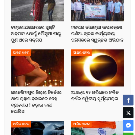
ବଙ୍ଗୋପସାଗରରେ ସୃଷ୍ଟି
ହରଘର ତୀରଙ୍ଗା ଉପଲକ୍ଷେ
ଅବପାତ ଯୋଗୁଁ ମୌସୁମୀ ବାୟୁ
ଗଣିଆ ବ୍ଲକ କାର୍ଯ୍ୟାଳୟ
ପୁଣି ଥରେ ସକ୍ରିୟ
ପରିସରରେ ସ୍ୱଚ୍ଛତା ଅଭିଯାନ
ଆଜିର ଖବର
ଆଜିର ଖବର
ଜଗତସିଂହପୁର ଜିଲ୍ଲା ତିର୍ତୋଲ
ଆସନ୍ତା ୧୨ ତାରିଖରେ ଚଳିତ
ଥାନା ରାହାମ ବଜାରରେ ଦେହ
ବର୍ଷର ଦ୍ୱିତୀୟ ସୂର୍ଯ୍ୟପରାଗ
ବ୍ୟବସାୟ ! ଚଡ଼ାଉ କଲା
ପୋଲିସ
ଆଜିର ଖବର
ଆଜିର ଖବର