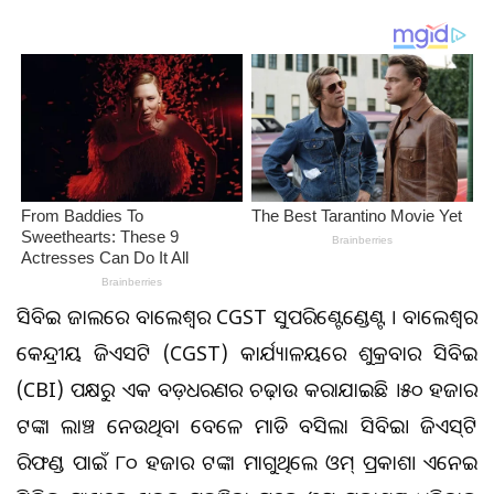
ସିବିଆଇ ଜାଲରେ ବାଲେଶ୍ଵର CGST ସୁପରିଣ୍ଟେଣ୍ଡେଣ୍ଟ । ବାଲେଶ୍ୱର
କେନ୍ଦ୍ରୀୟ ଜିଏସଟି (CGST) କାର୍ଯ୍ୟାଳୟରେ ଶୁକ୍ରବାର ସିବିଆଇ
(CBI) ପକ୍ଷରୁ ଏକ ବଡ଼ଧରଣର ଚଢ଼ାଉ କରାଯାଇଛି ।୫୦ ହଜାର
ଟଙ୍କା ଲାଞ୍ଚ ନେଉଥିବା ବେଳେ ମାଡି ବସିଲା ସିବିଆଇ। ଜିଏସ୍‌ଟି
ରିଫଣ୍ଡ ପାଇଁ ୮୦ ହଜାର ଟଙ୍କା ମାଗୁଥିଲେ ଓମ୍ ପ୍ରକାଶ। ଏନେଇ