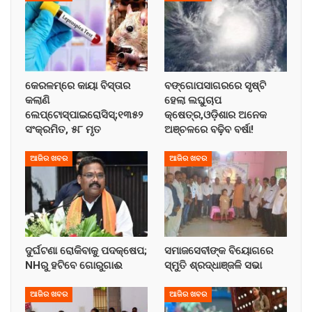
କେରଳମ୍‌ରେ କାୟା ବିସ୍ତାର
ବଙ୍ଗୋପସାଗରରେ ସୃଷ୍ଟି
କଲାଣି
ହେଲା ଲଘୁଚାପ
ଲେପ୍ଟୋସ୍ପାଇରୋସିସ୍;୧୩୫୨
କ୍ଷେତ୍ର,ଓଡ଼ିଶାର ଅନେକ
ସଂକ୍ରମିତ, ୫୮ ମୃତ
ଅଞ୍ଚଳରେ ବଢ଼ିବ ବର୍ଷା!
ଆଜିର ଖବର
ଆଜିର ଖବର
ଦୁର୍ଘଟଣା ରୋକିବାକୁ ପଦକ୍ଷେପ;
ସମାଜସେବୀଙ୍କ ବିୟୋଗରେ
NHରୁ ହଟିବେ ଗୋରୁଗାଈ
ସ୍ମୁତି ଶ୍ରଦ୍ଧାଞ୍ଜଳି ସଭା
ଆଜିର ଖବର
ଆଜିର ଖବର