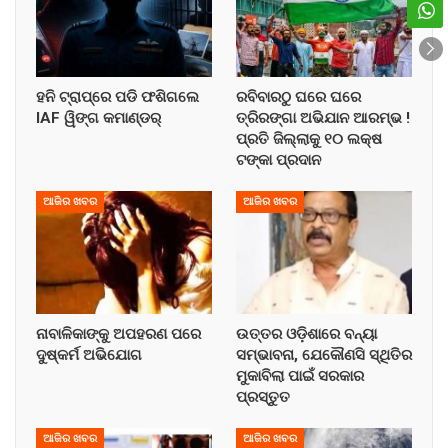
ହନି ଟ୍ରାପ୍‌ରେ ପଡି ଫଶିଗଲେ
ରବିବାରଠୁ ଘରେ ଘରେ
IAF ୱିଙ୍ଗ କମାଣ୍ଡର୍
ତ୍ରିରଙ୍ଗା ଅଭିଯାନ ଆରମ୍ଭ !
ପ୍ରତି ଜିଲ୍ଲାକୁ ୧୦ ଲକ୍ଷ
ଟଙ୍କା ପ୍ରଦାନ
ଆଜିର ଖବର
ଆଜିର ଖବର
ନାବାଳିକାଙ୍କୁ ଅପହରଣ ପରେ
ଉତ୍ତର ଓଡ଼ିଶାରେ ବନ୍ୟା
ଦୁଷ୍କର୍ମ ଅଭିଯୋଗ
ସମ୍ଭାବନା, ଯେକୌଣସି ସ୍ଥିତିର
ମୁକାବିଲା ପାଇଁ ସରକାର
ପ୍ରସ୍ତୁତ
ଆଜିର ଖବର
ଆଜିର ଖବର