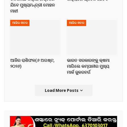
ଯିବେ ମୁଖ୍ୟମନ୍ତ୍ରୀ ମୋହନ
ମାଝୀ
ଆଜିର ଖବର
ଆଜିର ଖବର
ଆଜିର ରାଶିଫଳ(୬ ଅଗଷ୍ଟ,
ଭାରତ ସରକାରଙ୍କୁ କ୍ଷମା
୨୦୨୬)
ମାଗିଲେ କମ୍ପାନୀର ମୁଖ୍ୟ
ମାର୍କ ଜୁକରବର୍ଗ
Load More Posts