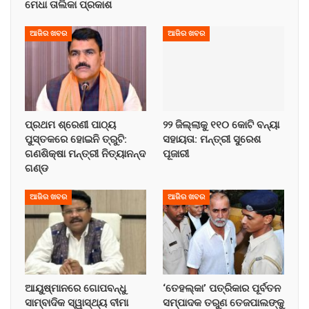
ମେଧା ତାଲିକା ପ୍ରକାଶ
ଆଜିର ଖବର
ଆଜିର ଖବର
ପ୍ରଥମ ଶ୍ରେଣୀ ପାଠ୍ୟ
୨୨ ଜିଲ୍ଲାକୁ ୧୧୦ କୋଟି ବନ୍ୟା
ପୁସ୍ତକରେ ହୋଇନି ତ୍ରୁଟି:
ସହାୟତା: ମନ୍ତ୍ରୀ ସୁରେଶ
ଗଣଶିକ୍ଷା ମନ୍ତ୍ରୀ ନିତ୍ୟାନନ୍ଦ
ପୂଜାରୀ
ଗଣ୍ଡ
ଆଜିର ଖବର
ଆଜିର ଖବର
ଆୟୁଷ୍ମାନରେ ଗୋପବନ୍ଧୁ
‘ତେହଲ୍‌କା’ ପତ୍ରିକାର ପୂର୍ବତନ
ସାମ୍ବାଦିକ ସ୍ୱାସ୍ଥ୍ୟ ବୀମା
ସମ୍ପାଦକ ତରୁଣ ତେଜପାଲଙ୍କୁ