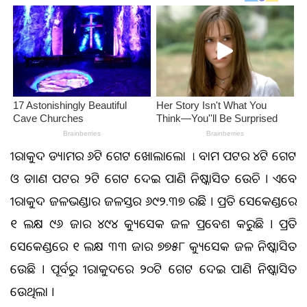
ହୀରାକୁଦ ଡ୍ୟାମର ୬ଟି ଗେଟ ଖୋଲାହେଲା ା ବାମ ପଟର ୪ଟି ଗେଟ
ଓ ଡାହାଣ ପଟର ୨ଟି ଗେଟ ଦେଇ ପାଣି ନିଷ୍କାସିତ ହେଉଚି । ଏବେ
ହୀରାକୁଦ ଜଳଭଣ୍ଡାର ଜଳସ୍ତର ୬୯୨.୩୭ ରହିଛି । ପ୍ରତି ସେକେଣ୍ଡରେ
୧ ଲକ୍ଷ ୯୬ ହଜାର ୪୯୪ କ୍ୟୁସେକ ଜଳ ପ୍ରବେଶ କରୁଛି । ପ୍ରତି
ସେକେଣ୍ଡରେ ୧ ଲକ୍ଷ ୩୩ ହଜାର ୭୭୫୮ କ୍ୟୁସେକ ଜଳ ନିଷ୍କାସିତ
ହେଉଛି । ପୂର୍ବରୁ ହୀରାକୁଦରେ ୨୦ଟି ଗେଟ ଦେଇ ପାଣି ନିଷ୍କାସିତ
ହେଉଥିଲା ।