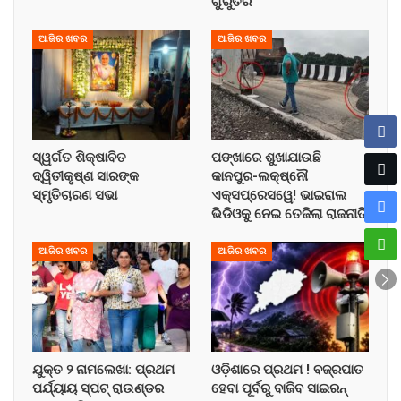
ଗୁରୁତର
ଆଜିର ଖବର
ଆଜିର ଖବର
ସ୍ୱର୍ଗତ ଶିକ୍ଷାବିତ
ପଙ୍ଖାରେ ଶୁଖାଯାଉଛି
ଦ୍ୱିତୀକୃଷ୍ଣ ସାରଙ୍କ
କାନପୁର-ଲକ୍ଷ୍ନୌ
ସ୍ମୃତିଚାରଣ ସଭା
ଏକ୍ସପ୍ରେସୱେ! ଭାଇରାଲ
ଭିଡିଓକୁ ନେଇ ତେଜିଲା ରାଜନୀତି
ଆଜିର ଖବର
ଆଜିର ଖବର
ଯୁକ୍ତ ୨ ନାମଲେଖା: ପ୍ରଥମ
ଓଡ଼ିଶାରେ ପ୍ରଥମ ! ବଜ୍ରପାତ
ପର୍ଯ୍ୟାୟ ସ୍ପଟ୍ ରାଉଣ୍ଡର
ହେବା ପୂର୍ବରୁ ବାଜିବ ସାଇରନ୍