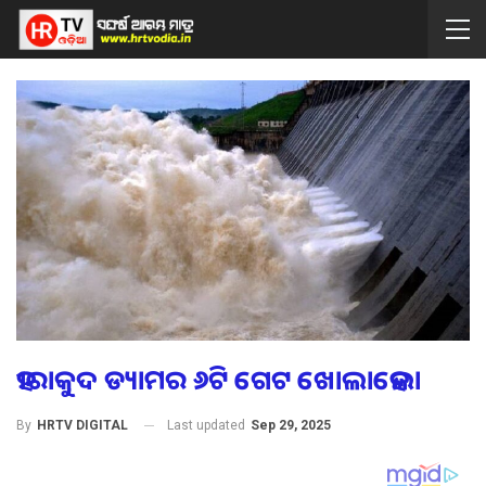
ହୀରାକୁଦ ଡ୍ୟାମର ୬ଟି ଗେଟ ଖୋଲାହେଲା
Last updated
Sep 29, 2025
By
HRTV DIGITAL