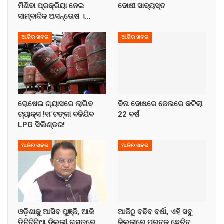
ମିଶିବା ପ୍ରକ୍ରିୟା ନେଇ
ଦୋଷୀ ସାବ୍ୟସ୍ତ
ସାମ୍ବାଦିକ ଅସନ୍ତୋଷ ।…
ଆଜିର ଖବର
ଆଜିର ଖବର
ରୋଷେଇ ଗ୍ୟାସରେ ଲାଗିବ
ବିନା ଦୋଷରେ ଜେଲରେ କଟିଲା
ଟ୍ୟାକ୍ସ !୧୮ଟଙ୍କା ବଢିଯିବ
22 ବର୍ଷ
LPG ସିଲିଣ୍ଡର!
ଆଜିର ଖବର
ଆଜିର ଖବର
ଓଡ଼ିଶାକୁ ଆସିବ ପୁଞ୍ଜି, ଆଜି
ଆଜିଠୁ ବଢିବ ବର୍ଷା, ଏହି ସବୁ
ତିନିଦିନିଆ ଦିଲ୍ଲୀ ଗସ୍ତରେ
ଜିଲ୍ଲାରେ ପ୍ରବଳ ଛେଚିବ