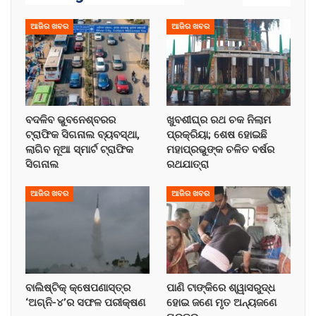
ଆଜିର ଖବର
ଆଜିର ଖବର
ବଦଳିବ ଭୁବନେଶ୍ବରର
ଖୁବଶୀଘ୍ର ରଥ ଚକ ନିଲାମ
ଟ୍ରାଫିକ ସିଗନାଲ ବ୍ୟବସ୍ଥା,
ପ୍ରକ୍ରିୟା; ଶେଷ ହୋଇଛି
ଲାଗିବ ନୂଆ ସ୍ମାର୍ଟ ଟ୍ରାଫିକ
ମହାପ୍ରଭୁଙ୍କ ଚଳିତ ବର୍ଷର
ସିଗନାଲ
ରଥଯାତ୍ରା
ଆଜିର ଖବର
ଆଜିର ଖବର
ବାଲିଷ୍ଟିକ୍ କ୍ଷେପଣାସ୍ତ୍ର
ପାଣି ଟାଙ୍କିରେ ଶ୍ୱାସରୁଦ୍ଧ
‘ଅଗ୍ନି-୪’ର ସଫଳ ପରୀକ୍ଷଣ
ହୋଇ ଜଣେ ମୃତ ଅନ୍ୟଜଣେ