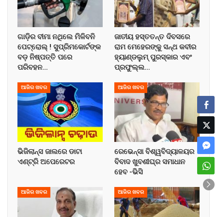
ଗାଡ଼ିର ବୀମା ନଥିଲେ ମିଳିବନି
ଜାତୀୟ ହସ୍ତତନ୍ତ ଦିବସରେ
ପେଟ୍ରୋଲ୍ ! ସୁପ୍ରିମକୋର୍ଟଙ୍କ
ରାମ ମେହେରଙ୍କୁ ସନ୍ଥ କବୀର
ବଡ଼ ନିଷ୍ପତ୍ତି ପରେ
ହ୍ୟାଣ୍ଡଲୁମ୍ ପୁରସ୍କାର ଏବଂ
ପରିବହନ…
ପ୍ରଫୁଲ୍ଲ…
ଆଜିର ଖବର
ଆଜିର ଖବର
ଭିଜିଲାନ୍ସ ଜାଲରେ ଡାଟା
ରେଭେନ୍ସା ବିଶ୍ୱବିଦ୍ୟାଳୟର
ଏଣ୍ଟ୍ରି ଅପେରେଟର
ବିବାଦ ଖୁବଶୀଘ୍ର ସମାଧାନ
ହେବ -ଭିସି
ଆଜିର ଖବର
ଆଜିର ଖବର