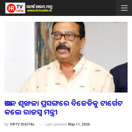
ଆଇନ ଶୃଙ୍ଖଳା ପ୍ରସଙ୍ଗରେ ବିଜେଡିକୁ ଟାର୍ଗେଟ
କଲେ ରାଜସ୍ୱ ମନ୍ତ୍ରୀ
Last updated
May 11, 2026
By
HRTV DIGITAL