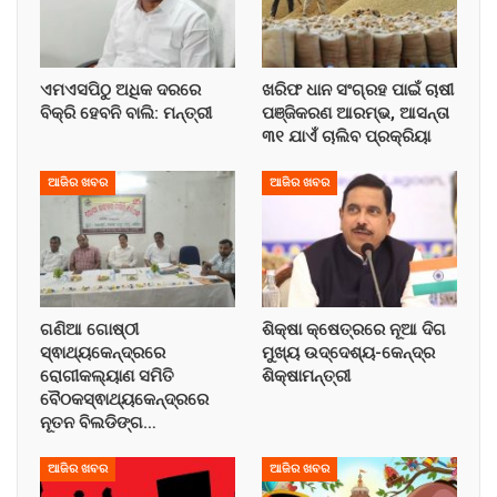
ଏମଏସପିଠୁ ଅଧିକ ଦରରେ
ଖରିଫ ଧାନ ସଂଗ୍ରହ ପାଇଁ ଚାଷୀ
ବିକ୍ରି ହେବନି ବାଲି: ମନ୍ତ୍ରୀ
ପଞ୍ଜିକରଣ ଆରମ୍ଭ, ଆସନ୍ତା
୩୧ ଯାଏଁ ଚାଲିବ ପ୍ରକ୍ରିୟା
ଆଜିର ଖବର
ଆଜିର ଖବର
ଗଣିଆ ଗୋଷ୍ଠୀ
ଶିକ୍ଷା କ୍ଷେତ୍ରରେ ନୂଆ ଦିଗ
ସ୍ଵାଥ୍ୟକେନ୍ଦ୍ରରେ
ମୁଖ୍ୟ ଉଦ୍ଦେଶ୍ୟ-କେନ୍ଦ୍ର
ରୋଗୀକଲ୍ୟାଣ ସମିତି
ଶିକ୍ଷାମନ୍ତ୍ରୀ
ବୈଠକସ୍ଵାଥ୍ୟକେନ୍ଦ୍ରରେ
ନୂତନ ବିଲଡିଙ୍ଗ…
ଆଜିର ଖବର
ଆଜିର ଖବର