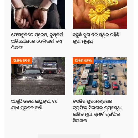
ଫେସବୁକରେ ପ୍ରେମ, ଦୁଷ୍କର୍ମ
ବଢୁଛି ସୁନା ଦର ସ୍ଥିର ରହିଛି
ଅଭିଯୋଗରେ ଡେଲିଭରୀ ବଏ
ରୁପା ମୂଲ୍ୟ
ଗିରଫ
ଆଜିର ଖବର
ଆଜିର ଖବର
ଆସୁଛି ଡବଲ ଲଘୁଚାପ, ୧୭
ବଦଳିବ ଭୁବନେଶ୍ବରର
ଯାଏ ପ୍ରବଳ ବର୍ଷା
ଟ୍ରାଫିକ ସିଗନାଲ ବ୍ୟବସ୍ଥା,
ଲାଗିବ ନୂଆ ସ୍ମାର୍ଟ ଟ୍ରାଫିକ
ସିଗନାଲ