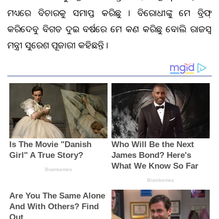
ମଧ୍ୟରେ ବିଚାରକୁ ସମାପ୍ତ କରିଛୁ । ବିରୋଧୀଙ୍କୁ ଆମେ ବ୍ରିଫ୍
କରିଦେବୁ ବିଗତ ଦୁଇ ବର୍ଷରେ ଆମେ କଣ କରିଛୁ ବୋଲି ରାଜସ୍ୱ
ମନ୍ତ୍ରୀ ସୁରେଶ ପୂଜାରୀ କହିଛନ୍ତି ।