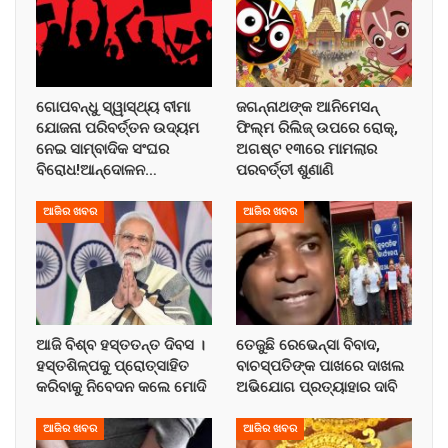
ଗୋପବନ୍ଧୁ ସ୍ୱାସ୍ଥ୍ୟ ବୀମା
ଜଗନ୍ନାଥଙ୍କ ଆନିମେସନ୍
ଯୋଜନା ପରିବର୍ତ୍ତନ ଉଦ୍ୟମ
ଫିଲ୍ମ ରିଲିଜ୍ ଉପରେ ରୋକ୍,
ନେଇ ସାମ୍ବାଦିକ ସଂଘର
ଅଗଷ୍ଟ ୧୩ରେ ମାମଲାର
ବିରୋଧ!ଆନ୍ଦୋଳନ…
ପରବର୍ତ୍ତୀ ଶୁଣାଣି
ଆଜିର ଖବର
ଆଜିର ଖବର
ଆଜି ବିଶ୍ବ ହସ୍ତତନ୍ତ ଦିବସ ।
ତେଜୁଛି ରେଭେନ୍ସା ବିବାଦ,
ହସ୍ତଶିଳ୍ପକୁ ପ୍ରୋତ୍ସାହିତ
ବାଚସ୍ପତିଙ୍କ ପାଖରେ ଦାଖଲ
କରିବାକୁ ନିବେଦନ କଲେ ମୋଦି
ଅଭିଯୋଗ ପ୍ରତ୍ୟାହାର ଦାବି
ଆଜିର ଖବର
ଆଜିର ଖବର