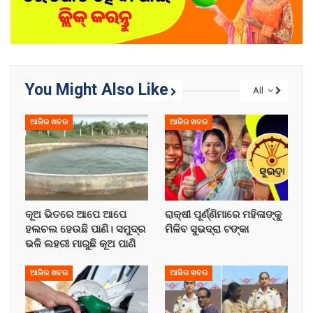
You Might Also Like
All
ଆଜିର ଖବର
ଆଜିର ଖବର
କୂଅ ଭିତରେ ଆପେ ଆପେ
ରାକ୍ଷୀ ପୂର୍ଣ୍ଣିମାରେ ମହିଳାଙ୍କୁ
ହଲଚଲ ହେଉଛି ପାଣି। ସମୁଦ୍ର
ମିଳିବ ସୁଭଦ୍ରା ଟଙ୍କା
ଭଳି ଲହରୀ ମାରୁଛି କୂଅ ପାଣି
ଆଜିର ଖବର
ଆଜିର ଖବର