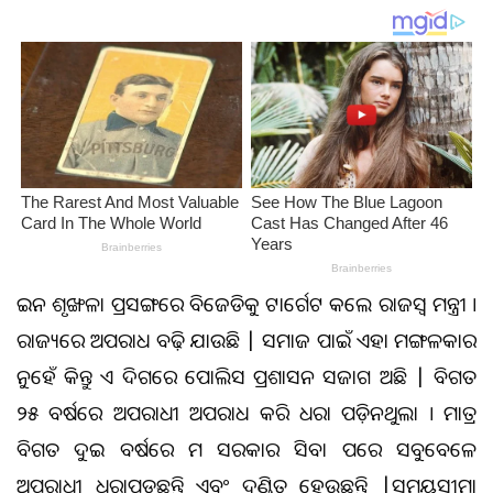
ଆଇନ ଶୃଙ୍ଖଳା ପ୍ରସଙ୍ଗରେ ବିଜେଡିକୁ ଟାର୍ଗେଟ କଲେ ରାଜସ୍ୱ ମନ୍ତ୍ରୀ ।
ରାଜ୍ୟରେ ଅପରାଧ ବଢ଼ି ଯାଉଛି | ସମାଜ ପାଇଁ ଏହା ମଙ୍ଗଳକାର
ନୁହେଁ କିନ୍ତୁ ଏ ଦିଗରେ ପୋଲିସ ପ୍ରଶାସନ ସଜାଗ ଅଛି | ବିଗତ
୨୫ ବର୍ଷରେ ଅପରାଧୀ ଅପରାଧ କରି ଧରା ପଡ଼ିନଥୁଲା । ମାତ୍ର
ବିଗତ ଦୁଇ ବର୍ଷରେ ଆମ ସରକାର ଆସିବା ପରେ ସବୁବେଳେ
ଅପରାଧୀ ଧରାପଡୁଛନ୍ତି ଏବଂ ଦଣ୍ଡିତ ହେଉଛନ୍ତି |ସମୟସୀମା