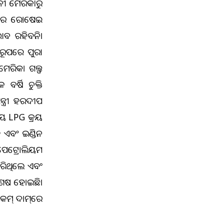
ୀ ଆମେରିକାରୁ
ଶରେ ରୋଷେଇ
ାବ ରହିବନି।
 ରୂପରେ ପୁରା
ମେରିକା ଗଲ୍ଫ
୍ଷିଆ ଚୁକ୍ତି
୍ତ୍ରୀ ହରଦୀପ
୍ରୟ LPG କ୍ରୟ
ଏବଂ ଇଣ୍ଡିଆନ
ପେଟ୍ରୋଲିୟମ
କରିଥିଲେ ଏବଂ
 ଶେଷ ହୋଇଛି।
କମ୍ ଦାମ୍‌ରେ