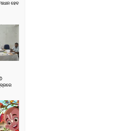
ସମାଧାନ ହେବ
େ
ତି
୍ଦ୍ରରେ