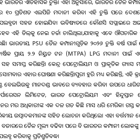
ହ ଭାରତର ଐତିହାସିକ ଚୁକ୍ତି। ଏହା ଅନୁସାରେ, ଭାରତର ତୈଳ କମ୍ପାନ
 ୧୦ ପ୍ରତିଶତ ଏଲପିଜି ଆମଦାନୀ କରିବ। ଏହି ଚୁକ୍ତି ପରେ ଦେ
ପଲବ୍ଧତା ସହଜ ହୋଇଯିବ। ଭବିଷ୍ୟତରେ କୌଣସି ସପ୍ଲାଇରେ ଅଭ
େବ ଏହି ଡିଲ୍‌କୁ ନେଇ ଚର୍ଚ୍ଚା ଚାଲିଥିଲା,ଯାହାକୁ ଏବେ ଔପଚାରିକ
ଇଛି। ଭାରତୀୟ PSU ତୈଳ କମ୍ପାନୀଗୁଡ଼ିକ ୨୦୨୬ ଚୁକ୍ତି ବର୍ଷ ପାଇଁ ଆ
ାର୍ଷିକ ପ୍ରାୟ ୨.୨ ନିୟୁତ ଟନ (MTPA) LPG ଆମଦାନୀ ପାଇଁ ଏକ ବର
 ସମାପ୍ତ କରିଛନ୍ତି। କେନ୍ଦ୍ର ପେଟ୍ରୋଲିୟମ ଓ ପ୍ରାକୃତିକ ଗ୍ୟାସ ମନ
ସୋମବାର ଏହାର ଘୋଷଣା କରିଛନ୍ତି।ପୁରୀ ଆହୁରି ମଧ୍ୟ କରିଛନ୍ତି, ଏହି କ
ଣ୍ଟ ବେଲଭିଉକୁ ମାନଦଣ୍ଡ ଭାବରେ ବ୍ୟବହାର କରିବା ଉପରେ ଆଧାରିତ 
ୋରେସନ ଲିମିଟେଡ, ଭାରତ ପେଟ୍ରୋଲିୟମ ଏବଂ ହିନ୍ଦୁସ୍ତାନ 
ନର ଆମର ଅଧିକାରୀଙ୍କ ଏକ ଦଳ ଗତ କିଛି ମାସ ଧରି ଆମେରିକା ଗସ୍ତ 
େରିକୀୟ ଉତ୍ପାଦକମାନଙ୍କ ସହିତ ଆଲୋଚନା କରିଥିଲେ। ଏହା ବର୍ତ୍ତମାନ
ୀୟ ବଜାରରେ ତୈଳ ମୂଲ୍ୟ ବଢିବା ପରେ ବି ଭାରତର କମ୍ପାନୀ ଲୋକଙ୍କୁ 
ଲବ୍ଧ କରିବାକୁ ପ୍ରତିଶ୍ରୁତିବଦ୍ଧ।