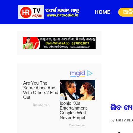
HOME
ଆଜ
କମିବ ଗ
By
HRTV DIG