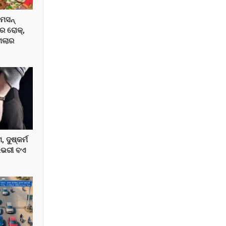
େସନ୍
ରେ ରୋକ୍,
ମଲାର
ଦୁଷ୍କର୍ମ
ିଭରୀ ବଏ