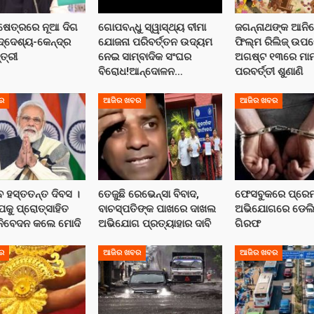
କ୍ଷେତ୍ରରେ ନୂଆ ଦିଗ
ଗୋପବନ୍ଧୁ ସ୍ୱାସ୍ଥ୍ୟ ବୀମା
ଜଗନ୍ନାଥଙ୍କ ଆନିମ
ଦ୍ଦେଶ୍ୟ-କେନ୍ଦ୍ର
ଯୋଜନା ପରିବର୍ତ୍ତନ ଉଦ୍ୟମ
ଫିଲ୍ମ ରିଲିଜ୍ ଉପ
୍ତ୍ରୀ
ନେଇ ସାମ୍ବାଦିକ ସଂଘର
ଅଗଷ୍ଟ ୧୩ରେ ମା
ବିରୋଧ!ଆନ୍ଦୋଳନ…
ପରବର୍ତ୍ତୀ ଶୁଣାଣି
ର
ଆଜିର ଖବର
ଆଜିର ଖବର
ବ ହସ୍ତତନ୍ତ ଦିବସ ।
ତେଜୁଛି ରେଭେନ୍ସା ବିବାଦ,
ଫେସବୁକରେ ପ୍ରେମ, 
ପକୁ ପ୍ରୋତ୍ସାହିତ
ବାଚସ୍ପତିଙ୍କ ପାଖରେ ଦାଖଲ
ଅଭିଯୋଗରେ ଡେଲ
 ନିବେଦନ କଲେ ମୋଦି
ଅଭିଯୋଗ ପ୍ରତ୍ୟାହାର ଦାବି
ଗିରଫ
ର
ଆଜିର ଖବର
ଆଜିର ଖବର