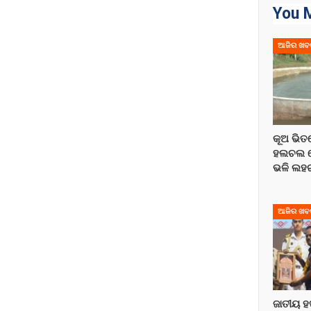
You M
ଆଜିର ଖବ
କୂଅ ଭି
ହଲଚଲ ହେ
ଭଳି ଲହରୀ
ଆଜିର ଖବ
ଜାତୀୟ ହ