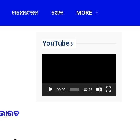
ମନୋରଂଜନ
ଖେଳ
MORE
YouTube
Video
Player
00:00
02:16
ବ ଭାରତ