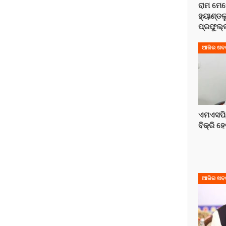
ରାମ ମେହ
ହ୍ୟାଣ୍ଡଲ
ପ୍ରଫୁଲ
ଆଜିର ଖବ
ଏମଏସପି
ବିକ୍ରି ହେ
ଆଜିର ଖବ