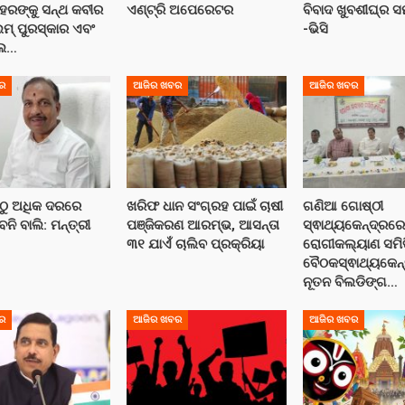
େରଙ୍କୁ ସନ୍ଥ କବୀର
ଏଣ୍ଟ୍ରି ଅପେରେଟର
ବିବାଦ ଖୁବଶୀଘ୍ର 
ୁମ୍ ପୁରସ୍କାର ଏବଂ
-ଭିସି
୍ଲ…
ର
ଆଜିର ଖବର
ଆଜିର ଖବର
ଠୁ ଅଧିକ ଦରରେ
ଖରିଫ ଧାନ ସଂଗ୍ରହ ପାଇଁ ଚାଷୀ
ଗଣିଆ ଗୋଷ୍ଠୀ
ବନି ବାଲି: ମନ୍ତ୍ରୀ
ପଞ୍ଜିକରଣ ଆରମ୍ଭ, ଆସନ୍ତା
ସ୍ଵାଥ୍ୟକେନ୍ଦ୍ରର
୩୧ ଯାଏଁ ଚାଲିବ ପ୍ରକ୍ରିୟା
ରୋଗୀକଲ୍ୟାଣ ସମି
ବୈଠକସ୍ଵାଥ୍ୟକେନ
ନୂତନ ବିଲଡିଙ୍ଗ…
ର
ଆଜିର ଖବର
ଆଜିର ଖବର