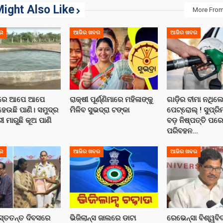
ight Also Like
More From
ର
ଆଜିର ଖବର
ଆଜିର ଖବର
ତରେ ଆପେ ଆପେ
ରାକ୍ଷୀ ପୂର୍ଣ୍ଣିମାରେ ମହିଳାଙ୍କୁ
ଗାଡ଼ିର ବୀମା ନଥିଲେ
ଉଛି ପାଣି। ସମୁଦ୍ର
ମିଳିବ ସୁଭଦ୍ରା ଟଙ୍କା
ପେଟ୍ରୋଲ୍ ! ସୁପ୍ରି
 ମାରୁଛି କୂଅ ପାଣି
ବଡ଼ ନିଷ୍ପତ୍ତି ପର
ପରିବହନ…
ର
ଆଜିର ଖବର
ଆଜିର ଖବର
ସ୍ତତନ୍ତ ଦିବସରେ
ଭିଜିଲାନ୍ସ ଜାଲରେ ଡାଟା
ରେଭେନ୍ସା ବିଶ୍ୱବ