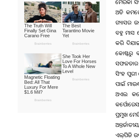
ଆମେରିକା ସ
ଅତି କମରେ
ଗ୍ୟାସର ଉ
ବହୁ ମାସ ହ
କରି ଦିଆଯା
କୋଷ୍ଟରୁ ବ
ସଫଳତାର ସହ
ସିଂହ ପୁରୀ 
ପାଇଁ ମାଉ
ଅଏଲ କର୍ପ
କର୍ପୋରେସ
ପ୍ରମୁଖ ଆମ
ଅନ୍ତର୍ଜାତ
ଏଲ୍‌ପିଜି ଉପ