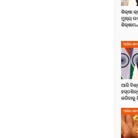
ଶିକ୍ଷା 
ମୁଖ୍ୟ ଉ
ଶିକ୍ଷାମନ
ଆଜିର ଖବ
ଆଜି ବିଶ୍
ହସ୍ତଶିଳ୍
କରିବାକୁ
ଆଜିର ଖବ