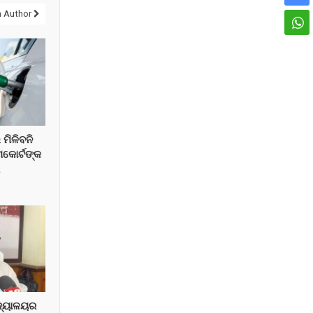
 Author
 ମିଳିବନି
ମକୋର୍ଟଙ୍କ
େ
ିଦ୍ୟାଳୟର