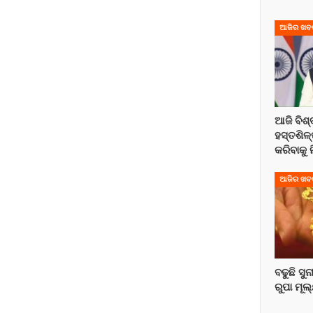
ଆଜିର ଖବ
ଆଜି ବିଶ୍
ହସ୍ତଶିଳ୍
କରିବାକୁ
ଆଜିର ଖବ
ବଢୁଛି ସୁନ
ରୁପା ମୂଲ