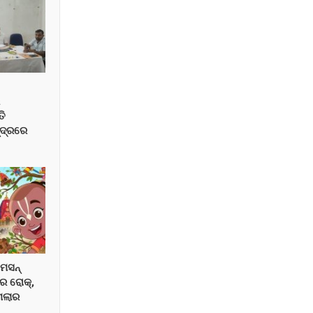
େ
ତି
୍ଦ୍ରରେ
େସନ୍
ରେ ରୋକ୍,
ମଲାର