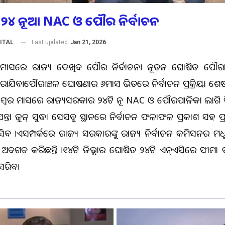
ଦ୍ଧା ୨୪ ନୂଆ NAC ଓ ପୌର ନିର୍ବାଚନ
Last updated
Jan 21, 2026
ITAL
ୁନ୍‌ ମାସରେ ରାଜ୍ୟ ଦେଖିବ ପୌର ନିର୍ବାଚନ। ନୂତନ ଘୋଷିତ ପୌରା
କରାଯିବ।ପୌରାଞ୍ଚଳ ଘୋଷଣାର ୬ମାସ ଭିତରେ ନିର୍ବାଚନ ପ୍ରକ୍ରିୟା ଶ
ମ୍ବର ମାସରେ ରାଜ୍ୟସରକାର ୨୪ଟି ନୂଆ NAC ଓ ପୌରପାଳିକା ଲାଗି ବିଜ୍ଞ
। ଆସନ୍ତା ଜୁନ୍ ସୁଦ୍ଧା ସେସବୁ ସ୍ଥାନରେ ନିର୍ବାଚନ ଫଳାଫଳ ପ୍ରକାଶ ସହ
ବ ।ଏସମ୍ପର୍କରେ ରାଜ୍ୟ ସରକାରଙ୍କୁ ରାଜ୍ୟ ନିର୍ବାଚନ କମିସନର ମ
 ଅବଗତ କରିଛନ୍ତି ।୧୪ଟି ଜିଲ୍ଲାର ଘୋଷିତ ୨୪ଟି ଏନ୍‌ଏସିରେ ସୀମା ପୁନ
ା ସରିବ।