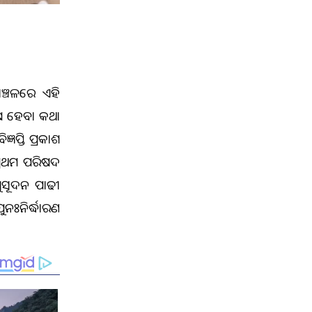
ଞ୍ଚଳରେ ଏହି
େଷ ହେବା କଥା
ପ୍ତି ପ୍ରକାଶ
 ପ୍ରଥମ ପରିଷଦ
ଧୁସୂଦନ ପାଢୀ
ଃନିର୍ଦ୍ଧାରଣ