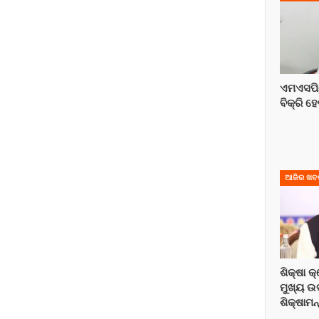
ଏମଏସପି
ବିକ୍ରି ହେ
ଆଜିର ଖବ
ଶିକ୍ଷା 
ମୁଖ୍ୟ ଉ
ଶିକ୍ଷାମନ