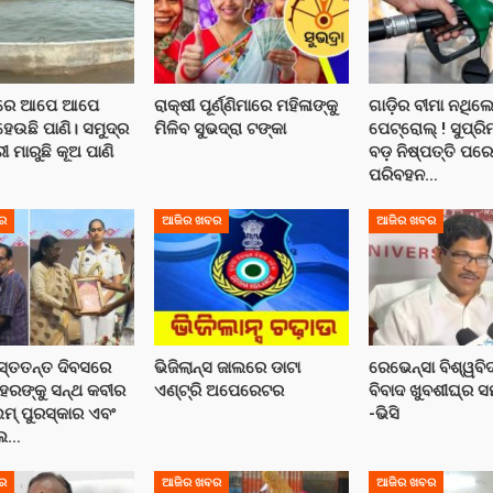
ତରେ ଆପେ ଆପେ
ରାକ୍ଷୀ ପୂର୍ଣ୍ଣିମାରେ ମହିଳାଙ୍କୁ
ଗାଡ଼ିର ବୀମା ନଥିଲେ
ଉଛି ପାଣି। ସମୁଦ୍ର
ମିଳିବ ସୁଭଦ୍ରା ଟଙ୍କା
ପେଟ୍ରୋଲ୍ ! ସୁପ୍ରି
 ମାରୁଛି କୂଅ ପାଣି
ବଡ଼ ନିଷ୍ପତ୍ତି ପର
ପରିବହନ…
ର
ଆଜିର ଖବର
ଆଜିର ଖବର
ସ୍ତତନ୍ତ ଦିବସରେ
ଭିଜିଲାନ୍ସ ଜାଲରେ ଡାଟା
ରେଭେନ୍ସା ବିଶ୍ୱବ
େରଙ୍କୁ ସନ୍ଥ କବୀର
ଏଣ୍ଟ୍ରି ଅପେରେଟର
ବିବାଦ ଖୁବଶୀଘ୍ର 
ୁମ୍ ପୁରସ୍କାର ଏବଂ
-ଭିସି
୍ଲ…
ର
ଆଜିର ଖବର
ଆଜିର ଖବର