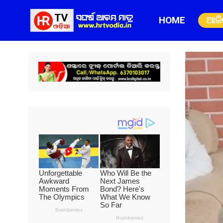
HOME
ଆଜ