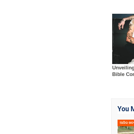
You M
ଆଜିର ଖବ