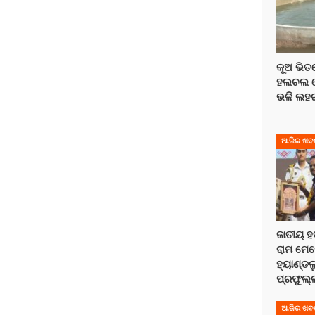
କୂଅ ଭି
ହଲଚଲ ହେ
ଭଳି ଲହରୀ
ଆଜିର ଖବ
ଜାତୀୟ ହ
ରାମ ମେହ
ହ୍ୟାଣ୍ଡଲ
ପ୍ରଫୁଲ
ଆଜିର ଖବ