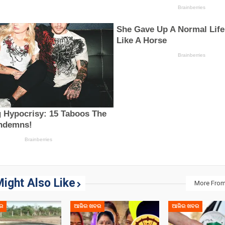
ight Also Like
More From
ର
ଆଜିର ଖବର
ଆଜିର ଖବର