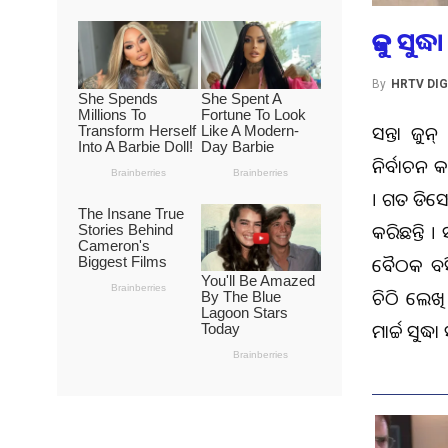
ଜୁନ୍ ସୁ
By
HRTV DIG
ଆସନ୍ତା ଜ
ନିର୍ବାଚନ 
। ଗତ ଡିସେ
କରିଛନ୍ତି 
ବୈଠକ ବସି
ଚିଠି ଲେଖି
ମାର୍ଚ୍ଚ ସୁଦ୍ଧ