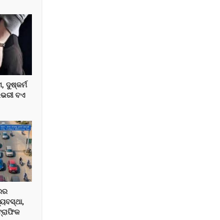
ଦୁଷ୍କର୍ମ
ିଭରୀ ବଏ
ରର
୍ୟବସ୍ଥା,
ଟ୍ରାଫିକ