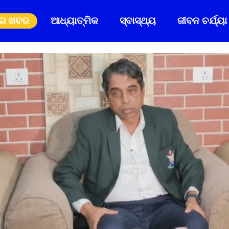
ିର ଖବର
ଆଧ୍ୟାତ୍ମିକ
ସ୍ବାସ୍ଥ୍ୟ
ଜୀବନ ଚର୍ଯ୍ୟା