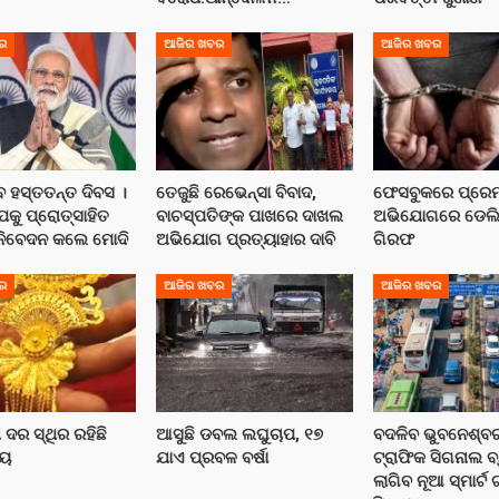
ର
ଆଜିର ଖବର
ଆଜିର ଖବର
ବ ହସ୍ତତନ୍ତ ଦିବସ ।
ତେଜୁଛି ରେଭେନ୍ସା ବିବାଦ,
ଫେସବୁକରେ ପ୍ରେମ, 
ପକୁ ପ୍ରୋତ୍ସାହିତ
ବାଚସ୍ପତିଙ୍କ ପାଖରେ ଦାଖଲ
ଅଭିଯୋଗରେ ଡେଲ
 ନିବେଦନ କଲେ ମୋଦି
ଅଭିଯୋଗ ପ୍ରତ୍ୟାହାର ଦାବି
ଗିରଫ
ର
ଆଜିର ଖବର
ଆଜିର ଖବର
ା ଦର ସ୍ଥିର ରହିଛି
ଆସୁଛି ଡବଲ ଲଘୁଚାପ, ୧୭
ବଦଳିବ ଭୁବନେଶ୍ବ
୍ୟ
ଯାଏ ପ୍ରବଳ ବର୍ଷା
ଟ୍ରାଫିକ ସିଗନାଲ ବ
ଲାଗିବ ନୂଆ ସ୍ମାର୍ଟ 