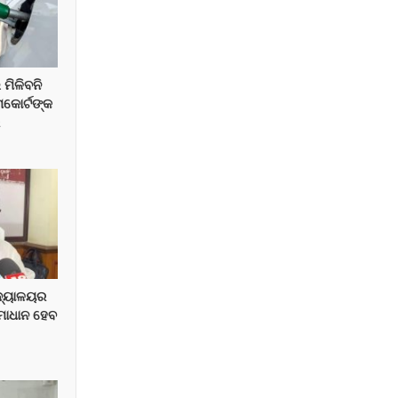
 ମିଳିବନି
ମକୋର୍ଟଙ୍କ
େ
ିଦ୍ୟାଳୟର
ସମାଧାନ ହେବ