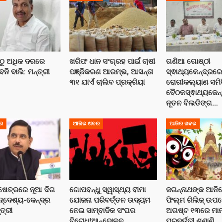
ଠୁ ଅଧିକ ଦରରେ
ଖରିଫ ଧାନ ସଂଗ୍ରହ ପାଇଁ ଚାଷୀ
ଗଣିଆ ଗୋଷ୍ଠୀ
ବନି ବାଲି: ମନ୍ତ୍ରୀ
ପଞ୍ଜିକରଣ ଆରମ୍ଭ, ଆସନ୍ତା
ସ୍ଵାଥ୍ୟକେନ୍ଦ୍ରର
୩୧ ଯାଏଁ ଚାଲିବ ପ୍ରକ୍ରିୟା
ରୋଗୀକଲ୍ୟାଣ ସମି
ବୈଠକସ୍ଵାଥ୍ୟକେନ
ନୂତନ ବିଲଡିଙ୍ଗ…
ର
ଆଜିର ଖବର
ଆଜିର ଖବର
କ୍ଷେତ୍ରରେ ନୂଆ ଦିଗ
ଗୋପବନ୍ଧୁ ସ୍ୱାସ୍ଥ୍ୟ ବୀମା
ଜଗନ୍ନାଥଙ୍କ ଆନିମ
ଦ୍ଦେଶ୍ୟ-କେନ୍ଦ୍ର
ଯୋଜନା ପରିବର୍ତ୍ତନ ଉଦ୍ୟମ
ଫିଲ୍ମ ରିଲିଜ୍ ଉପ
୍ତ୍ରୀ
ନେଇ ସାମ୍ବାଦିକ ସଂଘର
ଅଗଷ୍ଟ ୧୩ରେ ମା
ବିରୋଧ!ଆନ୍ଦୋଳନ…
ପରବର୍ତ୍ତୀ ଶୁଣାଣି