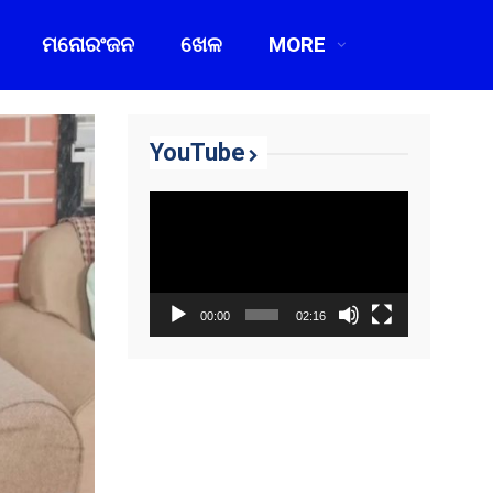
ମନୋରଂଜନ
ଖେଳ
MORE
YouTube
Video
Player
00:00
02:16