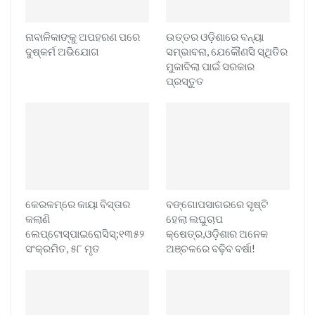
ନାବାଳିକାଙ୍କୁ ଅପହରଣ ପରେ
ଉତ୍ତର ଓଡ଼ିଶାରେ ବନ୍ୟା
ଦୁଷ୍କର୍ମ ଅଭିଯୋଗ
ସମ୍ଭାବନା, ଯେକୌଣସି ସ୍ଥିତିର
ମୁକାବିଲା ପାଇଁ ସରକାର
ପ୍ରସ୍ତୁତ
କେରଳମ୍‌ରେ କାୟା ବିସ୍ତାର
ବଙ୍ଗୋପସାଗରରେ ସୃଷ୍ଟି
କଲାଣି
ହେଲା ଲଘୁଚାପ
ଲେପ୍ଟୋସ୍ପାଇରୋସିସ୍;୧୩୫୨
କ୍ଷେତ୍ର,ଓଡ଼ିଶାର ଅନେକ
ସଂକ୍ରମିତ, ୫୮ ମୃତ
ଅଞ୍ଚଳରେ ବଢ଼ିବ ବର୍ଷା!