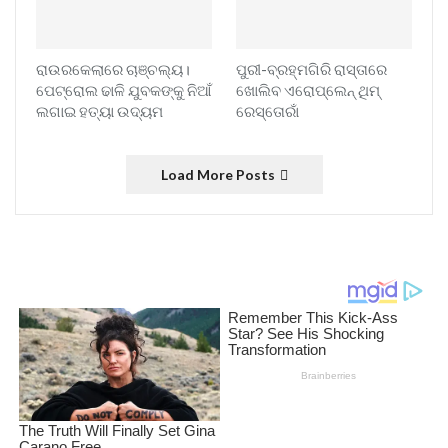
ରାଉରକେଲାରେ ଚାଞ୍ଚଲ୍ୟ।
ପୁରୀ-ବ୍ରହ୍ମଗିରି ରାସ୍ତାରେ
ପେଟ୍ରୋଲ ଢାଳି ଯୁବକଙ୍କୁ ନିଆଁ
ଖୋଲିବ ଏରୋପ୍ଲେନ୍‌ ଥିମ୍‌
ଲଗାଇ ହତ୍ୟା ଉଦ୍ୟମ
ରେସ୍ତୋରାଁ
Load More Posts