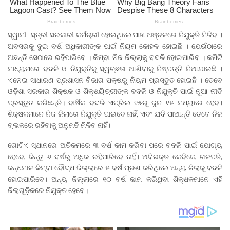
ସ୍ୱାମୀ- ସ୍ତ୍ରୀ ସରକାରୀ କର୍ମଚାରୀ ହୋଇଥିଲେ ପାଖ ଅଞ୍ଚଳରେ ନିଯୁକ୍ତି ମିଳିବ ।
ଅବସରକୁ ଦୁଇ ବର୍ଷ ଅଧିକାରୀଙ୍କ ପାଇଁ ନିୟମ କୋହଳ ହୋଇଛି । ଯେଉଁଠାରେ
ଅଛନ୍ତି ସେଠାରେ ରହିପାରିବେ । କିମ୍ବା ନିଜ ଜିଲ୍ଲାକୁ ବଦଳି ହୋଇପାରିବ । କମିଟି
ମାଧ୍ୟମରେ ବଦଳି ଓ ନିଯୁକ୍ତିକୁ ସ୍ୱଚ୍ଛତା ଆଣିବାକୁ ନିଷ୍ପତ୍ତି ନିଆଯାଇଛି ।
ଏନେଇ ସାଧାରଣ ପ୍ରଶାସନ ବିଭାଗ ପକ୍ଷରୁ ନିୟମ ପ୍ରସ୍ତୁତ ହୋଇଛି । ତେବେ
ଓଡ଼ିଶା ସରକାର ଶିକ୍ଷକ ଓ ଶିକ୍ଷୟିତ୍ରୀଙ୍କ ବଦଳି ଓ ନିଯୁକ୍ତି ପାଇଁ ନୂଆ ନୀତି
ପ୍ରସ୍ତୁତ କରିଛନ୍ତି। ବାର୍ଷିକ ବଦଳି ଏପ୍ରିଲ ୧୫ରୁ ଜୁନ ୧୫ ମଧ୍ୟରେ ହେବ।
ଶିକ୍ଷକମାନେ ନିଜ ଜିଲାରେ ନିଯୁକ୍ତି ପାଇବେ ନାହିଁ, ଏବଂ ଯଦି ପାଆନ୍ତି ତେବେ ନିଜ
ବ୍ଲକରେ ରହିବାକୁ ଅନୁମତି ମିଳିବ ନାହିଁ।
ଗୋଟିଏ ସ୍ଥାନରେ ଅତିକମରେ ୩ ବର୍ଷ କାମ କରିବା ପରେ ବଦଳି ପାଇଁ ଯୋଗ୍ୟ
ହେବେ, କିନ୍ତୁ ୬ ବର୍ଷରୁ ଅଧିକ ରହିପାରିବେ ନାହିଁ। ଅବିଭକ୍ତ କେବିକେ, ଗଜପତି,
କନ୍ଧମାଳ କିମ୍ବା ବୌଦ୍ଧ ଜିଲ୍ଲାରେ ୫ ବର୍ଷ ପୂରଣ କରିଥିଲେ ଅନ୍ୟ ଜିଲାକୁ ବଦଳି
ହୋଇପାରିବେ। ଅନ୍ୟ ଜିଲ୍ଲାରେ ୧୦ ବର୍ଷ କାମ କରିଥିବା ଶିକ୍ଷକମାନେ ଏହି
ଜିଲାଗୁଡ଼ିକରେ ନିଯୁକ୍ତ ହେବେ।