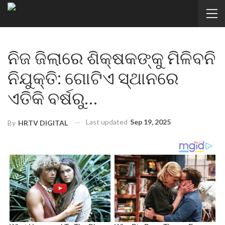
ନିଜ ଜିଲାରେ ଶିକ୍ଷକଙ୍କୁ ମିଳିବନି
ନିଯୁକ୍ତି: ଗୋଟିଏ ସ୍ଥାନରେ
ଏତିକି ବର୍ଷରୁ…
Last updated
Sep 19, 2025
By
HRTV DIGITAL