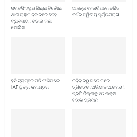
ଜଗତସିଂହପୁର ଜିଲ୍ଲା ତିର୍ତୋଲ
ଆସନ୍ତା ୧୨ ତାରିଖରେ ଚଳିତ
ଥାନା ରାହାମ ବଜାରରେ ଦେହ
ବର୍ଷର ଦ୍ୱିତୀୟ ସୂର୍ଯ୍ୟପରାଗ
ବ୍ୟବସାୟ ! ଚଡ଼ାଉ କଲା
ପୋଲିସ
ହନି ଟ୍ରାପ୍‌ରେ ପଡି ଫଶିଗଲେ
ରବିବାରଠୁ ଘରେ ଘରେ
IAF ୱିଙ୍ଗ କମାଣ୍ଡର୍
ତ୍ରିରଙ୍ଗା ଅଭିଯାନ ଆରମ୍ଭ !
ପ୍ରତି ଜିଲ୍ଲାକୁ ୧୦ ଲକ୍ଷ
ଟଙ୍କା ପ୍ରଦାନ