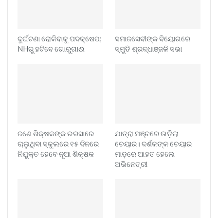
ଦୁର୍ଘଟଣା ରୋକିବାକୁ ପଦକ୍ଷେପ;
ସମାଜସେବୀଙ୍କ ବିୟୋଗରେ
NHରୁ ହଟିବେ ଗୋରୁଗାଈ
ସ୍ମୁତି ଶ୍ରଦ୍ଧାଞ୍ଜଳି ସଭା
ଜଣେ ଶିକ୍ଷକଙ୍କ ଭରସାରେ
ଯାତ୍ରା ମଞ୍ଚରେ ଉଡ଼ିଲା
ଚାଲୁଥିବା ସ୍କୁଲରେ ୧୫ ଦିନରେ
ଚେୟାର। ଦର୍ଶକଙ୍କ ଚେୟାର
ନିଯୁକ୍ତ ହେବେ ନୂଆ ଶିକ୍ଷକ
ମାଡ଼ରେ ଆହତ ହେଲେ
ଅଭିନେତ୍ରୀ