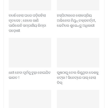
ବର୍ଷେ ହେଲା ଘରେ ପଡ଼ିରହିଲା
ହସ୍ପିଟାଲରେ ଲୋକପ୍ରିୟ
ମୃତଦେହ ; ହେଲେ ଜାଣି
ଅଭିନେତା ମିଥୁନ୍ ଚକ୍ରବର୍ତ୍ତୀ,
ପାରିଲେନି ସମ୍ପର୍କୀୟ କିମ୍ବା
ଭେଟିଲେ ଶୁଭେନ୍ଦୁ ଅଧିକାରୀ
ପଡ଼ୋଶୀ
ଧନୀ ହେବା ପୂର୍ବରୁ ବୁଢ଼ା ହୋଇଯିବ
ରୁଷଠାରୁ ତେଲ କିଣୁଥିବା ଦେଶକୁ
ଭାରତ !
ଝଟ୍‌କା ! ସିନେଟ୍‌ରେ ପାସ୍ ହେଲା
ବିଲ୍