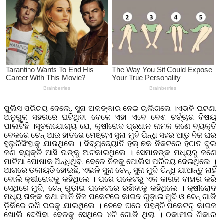
ପୁଲିସ ପରିଚୟ ଦେଲେ, ସୁନା ଅଳଙ୍କାର ନେଇ ଚାଲିଗଲେ ।ଏଭଳି ଘଟଣା
ଅନୁଗୁଳ ସହରରେ ଘଟିଥିବା ବେଳେ ଏହା ଏବେ ବେଶ ଚର୍ଚ୍ଚାର ବିଷୟ
ପାଲଟିଛି ।ସୂଚନାଯୋଗ୍ୟ ଯେ, କ୍ଷୀରୋଦ ପ୍ରଧାନ ନାମକ ଜଣେ ବ୍ୟକ୍ତି
ବେକରେ ଚେନ୍ ଆଉ ହାତରେ ମେଞ୍ଚାଏ ସୁନା ମୁଦି ପିନ୍ଧି ସହର ଆଡୁ ନିଜ ଘର
ହୁଲୁରିସିଂହାକୁ ଯାଉଥିଲେ । ଦିବ୍ୟଜ୍ୟୋତି ହଲ୍ ଛକ ନିକଟରେ ହଠାତ ଦୁଇ
ଜଣ ବ୍ୟକ୍ତି ଆସି ତାଙ୍କୁ ଅଟକାଇଥିଲେ । ସେମାନଙ୍କ ମଧ୍ୟରୁ ଜଣେ
ମାଟିଆ ପୋଷାକ ପିନ୍ଧିଥିବା ବେଳେ ନିଜକୁ ପୋଲିସ ପରିଚୟ ଦେଇଥିଲେ ।
ଆଗରେ ଡକାୟତି ହୋଇଛି, ଏଭଳି ସୁନା ଚେନ୍, ସୁନା ମୁଦି ପିନ୍ଧି ଯାଆନ୍ତୁ ନାହିଁ
ବୋଲି କ୍ଷୀରୋଦକୁ କହିଥିଲେ । ପରେ ପକେଟରୁ ଏକ କାଗଜ ବାହାର କରି
ସେଥିରେ ମୁଦି, ଚେନ୍ ଗୁଡ଼ାଇ ପକେଟରେ ରଖିବାକୁ କହିଥିଲେ । କ୍ଷୀରୋଦ
ମଧ୍ୟ ତାଙ୍କ କଥା ମାନି ନିଜ ପକେଟରେ କାଗଜ ଗୁଡ଼ାଇ ମୁଦି ଓ ଚେନ୍ ଗାଡି
ଡ଼ିକିରେ ରଖି ଘରକୁ ଯାଇଥିଲେ । ତେବେ ଘରେ ପହଞ୍ଚି ପକେଟରୁ କାଗଜ
ଖୋଲି ଦେଖିବା ବେଳକୁ ସେଥିରେ ୪ଟି ଗୋଡି ଥିଲା । ଠକାମୀର ଶିକାର