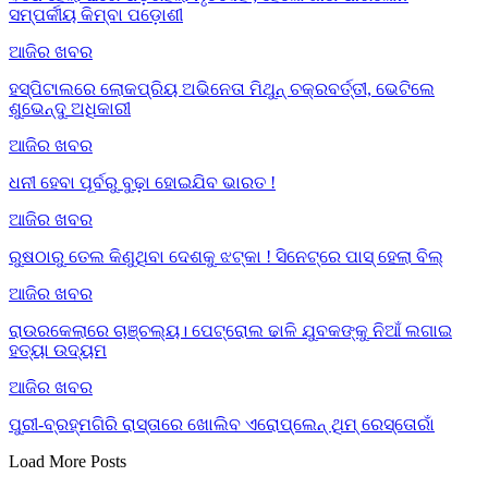
ସମ୍ପର୍କୀୟ କିମ୍ବା ପଡ଼ୋଶୀ
ଆଜିର ଖବର
ହସ୍ପିଟାଲରେ ଲୋକପ୍ରିୟ ଅଭିନେତା ମିଥୁନ୍ ଚକ୍ରବର୍ତ୍ତୀ, ଭେଟିଲେ
ଶୁଭେନ୍ଦୁ ଅଧିକାରୀ
ଆଜିର ଖବର
ଧନୀ ହେବା ପୂର୍ବରୁ ବୁଢ଼ା ହୋଇଯିବ ଭାରତ !
ଆଜିର ଖବର
ରୁଷଠାରୁ ତେଲ କିଣୁଥିବା ଦେଶକୁ ଝଟ୍‌କା ! ସିନେଟ୍‌ରେ ପାସ୍ ହେଲା ବିଲ୍
ଆଜିର ଖବର
ରାଉରକେଲାରେ ଚାଞ୍ଚଲ୍ୟ। ପେଟ୍ରୋଲ ଢାଳି ଯୁବକଙ୍କୁ ନିଆଁ ଲଗାଇ
ହତ୍ୟା ଉଦ୍ୟମ
ଆଜିର ଖବର
ପୁରୀ-ବ୍ରହ୍ମଗିରି ରାସ୍ତାରେ ଖୋଲିବ ଏରୋପ୍ଲେନ୍‌ ଥିମ୍‌ ରେସ୍ତୋରାଁ
Load More Posts