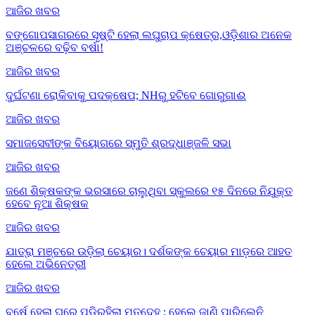
ଆଜିର ଖବର
ବଙ୍ଗୋପସାଗରରେ ସୃଷ୍ଟି ହେଲା ଲଘୁଚାପ କ୍ଷେତ୍ର,ଓଡ଼ିଶାର ଅନେକ
ଅଞ୍ଚଳରେ ବଢ଼ିବ ବର୍ଷା!
ଆଜିର ଖବର
ଦୁର୍ଘଟଣା ରୋକିବାକୁ ପଦକ୍ଷେପ; NHରୁ ହଟିବେ ଗୋରୁଗାଈ
ଆଜିର ଖବର
ସମାଜସେବୀଙ୍କ ବିୟୋଗରେ ସ୍ମୁତି ଶ୍ରଦ୍ଧାଞ୍ଜଳି ସଭା
ଆଜିର ଖବର
ଜଣେ ଶିକ୍ଷକଙ୍କ ଭରସାରେ ଚାଲୁଥିବା ସ୍କୁଲରେ ୧୫ ଦିନରେ ନିଯୁକ୍ତ
ହେବେ ନୂଆ ଶିକ୍ଷକ
ଆଜିର ଖବର
ଯାତ୍ରା ମଞ୍ଚରେ ଉଡ଼ିଲା ଚେୟାର। ଦର୍ଶକଙ୍କ ଚେୟାର ମାଡ଼ରେ ଆହତ
ହେଲେ ଅଭିନେତ୍ରୀ
ଆଜିର ଖବର
ବର୍ଷେ ହେଲା ଘରେ ପଡ଼ିରହିଲା ମୃତଦେହ ; ହେଲେ ଜାଣି ପାରିଲେନି