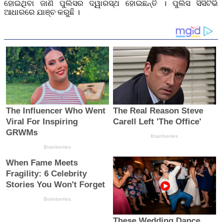
ହୋଇଥିବା ଜାଣି ପୁଲିସର ଦ୍ୱାରସ୍ଥ ହୋଇଛନ୍ତି । ପୁଲିସ ସିସିଟିଭି
ଆଧାରରେ ଯାଞ୍ଚ କରୁଛି ।