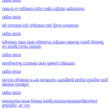
ଆଜିର ଖବର
ଆସନ୍ତା ୧୨ ତାରିଖରେ ଚଳିତ ବର୍ଷର ଦ୍ୱିତୀୟ ସୂର୍ଯ୍ୟପରାଗ
ଆଜିର ଖବର
ହନି ଟ୍ରାପ୍‌ରେ ପଡି ଫଶିଗଲେ IAF ୱିଙ୍ଗ କମାଣ୍ଡର୍
ଆଜିର ଖବର
ରବିବାରଠୁ ଘରେ ଘରେ ତ୍ରିରଙ୍ଗା ଅଭିଯାନ ଆରମ୍ଭ !ପ୍ରତି ଜିଲ୍ଲାକୁ
୧୦ ଲକ୍ଷ ଟଙ୍କା ପ୍ରଦାନ
ଆଜିର ଖବର
ନାବାଳିକାଙ୍କୁ ଅପହରଣ ପରେ ଦୁଷ୍କର୍ମ ଅଭିଯୋଗ
ଆଜିର ଖବର
ଉତ୍ତର ଓଡ଼ିଶାରେ ବନ୍ୟା ସମ୍ଭାବନା, ଯେକୌଣସି ସ୍ଥିତିର ମୁକାବିଲା ପାଇଁ
ସରକାର ପ୍ରସ୍ତୁତ
ଆଜିର ଖବର
କେରଳମ୍‌ରେ କାୟା ବିସ୍ତାର କଲାଣି ଲେପ୍ଟୋସ୍ପାଇରୋସିସ୍;୧୩୫୨
ସଂକ୍ରମିତ, ୫୮ ମୃତ