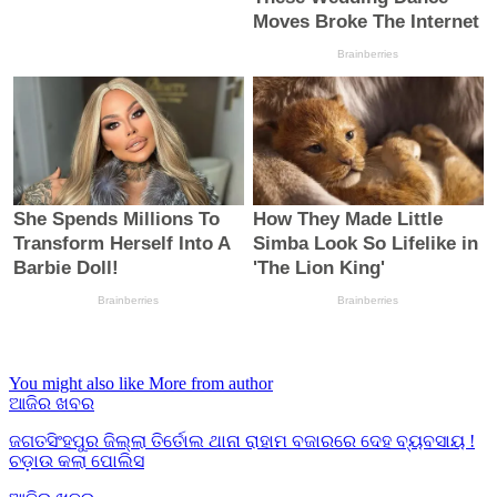
You might also like
More from author
ଆଜିର ଖବର
ଜଗତସିଂହପୁର ଜିଲ୍ଲା ତିର୍ତୋଲ ଥାନା ରାହାମ ବଜାରରେ ଦେହ ବ୍ୟବସାୟ !
ଚଡ଼ାଉ କଲା ପୋଲିସ