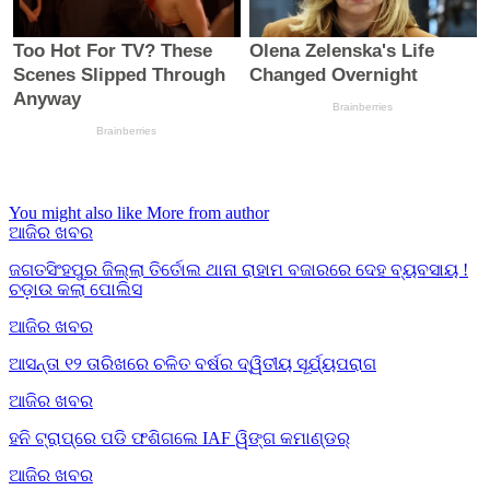
You might also like
More from author
ଆଜିର ଖବର
ଜଗତସିଂହପୁର ଜିଲ୍ଲା ତିର୍ତୋଲ ଥାନା ରାହାମ ବଜାରରେ ଦେହ ବ୍ୟବସାୟ !
ଚଡ଼ାଉ କଲା ପୋଲିସ
ଆଜିର ଖବର
ଆସନ୍ତା ୧୨ ତାରିଖରେ ଚଳିତ ବର୍ଷର ଦ୍ୱିତୀୟ ସୂର୍ଯ୍ୟପରାଗ
ଆଜିର ଖବର
ହନି ଟ୍ରାପ୍‌ରେ ପଡି ଫଶିଗଲେ IAF ୱିଙ୍ଗ କମାଣ୍ଡର୍
ଆଜିର ଖବର