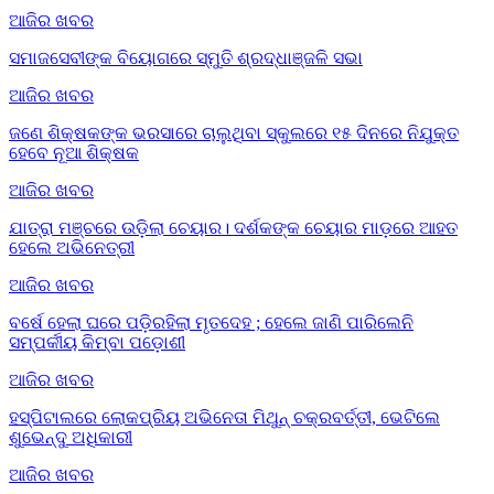
ଆଜିର ଖବର
ସମାଜସେବୀଙ୍କ ବିୟୋଗରେ ସ୍ମୁତି ଶ୍ରଦ୍ଧାଞ୍ଜଳି ସଭା
ଆଜିର ଖବର
ଜଣେ ଶିକ୍ଷକଙ୍କ ଭରସାରେ ଚାଲୁଥିବା ସ୍କୁଲରେ ୧୫ ଦିନରେ ନିଯୁକ୍ତ
ହେବେ ନୂଆ ଶିକ୍ଷକ
ଆଜିର ଖବର
ଯାତ୍ରା ମଞ୍ଚରେ ଉଡ଼ିଲା ଚେୟାର। ଦର୍ଶକଙ୍କ ଚେୟାର ମାଡ଼ରେ ଆହତ
ହେଲେ ଅଭିନେତ୍ରୀ
ଆଜିର ଖବର
ବର୍ଷେ ହେଲା ଘରେ ପଡ଼ିରହିଲା ମୃତଦେହ ; ହେଲେ ଜାଣି ପାରିଲେନି
ସମ୍ପର୍କୀୟ କିମ୍ବା ପଡ଼ୋଶୀ
ଆଜିର ଖବର
ହସ୍ପିଟାଲରେ ଲୋକପ୍ରିୟ ଅଭିନେତା ମିଥୁନ୍ ଚକ୍ରବର୍ତ୍ତୀ, ଭେଟିଲେ
ଶୁଭେନ୍ଦୁ ଅଧିକାରୀ
ଆଜିର ଖବର