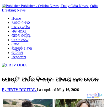
Publisher - Odisha News | Daily Odia News | Odia
Breaking News |
Home
ଆଜିର ଖବର
ଆଧ୍ୟାତ୍ମିକ
ସ୍ବାସ୍ଥ୍ୟ
ଜୀବନ ଚର୍ଯ୍ୟା
ମନୋରଂଜନ
ଖେଳ
ନିଯୁକ୍ତି ଖବର
ଭ୍ରମଣ
Reporters
ପୋଷ୍ଟିଂ ଅର୍ଡର ବିଳମ୍ବ: ଆଦାୟ ହେବ ବେତନ
By
HRTV DIGITAL
Last updated
May 16, 2026