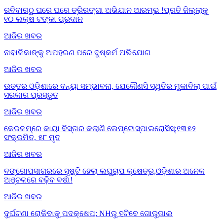
ରବିବାରଠୁ ଘରେ ଘରେ ତ୍ରିରଙ୍ଗା ଅଭିଯାନ ଆରମ୍ଭ !ପ୍ରତି ଜିଲ୍ଲାକୁ
୧୦ ଲକ୍ଷ ଟଙ୍କା ପ୍ରଦାନ
ଆଜିର ଖବର
ନାବାଳିକାଙ୍କୁ ଅପହରଣ ପରେ ଦୁଷ୍କର୍ମ ଅଭିଯୋଗ
ଆଜିର ଖବର
ଉତ୍ତର ଓଡ଼ିଶାରେ ବନ୍ୟା ସମ୍ଭାବନା, ଯେକୌଣସି ସ୍ଥିତିର ମୁକାବିଲା ପାଇଁ
ସରକାର ପ୍ରସ୍ତୁତ
ଆଜିର ଖବର
କେରଳମ୍‌ରେ କାୟା ବିସ୍ତାର କଲାଣି ଲେପ୍ଟୋସ୍ପାଇରୋସିସ୍;୧୩୫୨
ସଂକ୍ରମିତ, ୫୮ ମୃତ
ଆଜିର ଖବର
ବଙ୍ଗୋପସାଗରରେ ସୃଷ୍ଟି ହେଲା ଲଘୁଚାପ କ୍ଷେତ୍ର,ଓଡ଼ିଶାର ଅନେକ
ଅଞ୍ଚଳରେ ବଢ଼ିବ ବର୍ଷା!
ଆଜିର ଖବର
ଦୁର୍ଘଟଣା ରୋକିବାକୁ ପଦକ୍ଷେପ; NHରୁ ହଟିବେ ଗୋରୁଗାଈ