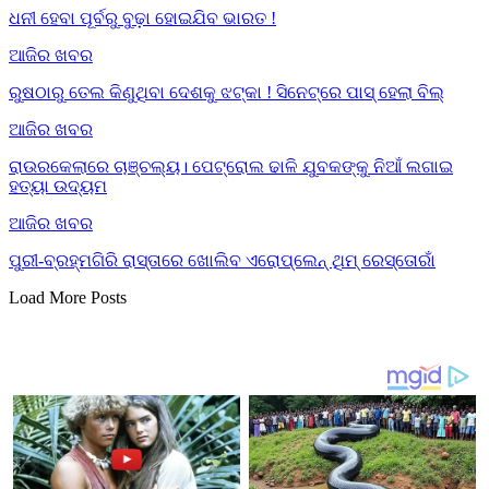
ଧନୀ ହେବା ପୂର୍ବରୁ ବୁଢ଼ା ହୋଇଯିବ ଭାରତ !
ଆଜିର ଖବର
ରୁଷଠାରୁ ତେଲ କିଣୁଥିବା ଦେଶକୁ ଝଟ୍‌କା ! ସିନେଟ୍‌ରେ ପାସ୍ ହେଲା ବିଲ୍
ଆଜିର ଖବର
ରାଉରକେଲାରେ ଚାଞ୍ଚଲ୍ୟ। ପେଟ୍ରୋଲ ଢାଳି ଯୁବକଙ୍କୁ ନିଆଁ ଲଗାଇ
ହତ୍ୟା ଉଦ୍ୟମ
ଆଜିର ଖବର
ପୁରୀ-ବ୍ରହ୍ମଗିରି ରାସ୍ତାରେ ଖୋଲିବ ଏରୋପ୍ଲେନ୍‌ ଥିମ୍‌ ରେସ୍ତୋରାଁ
Load More Posts