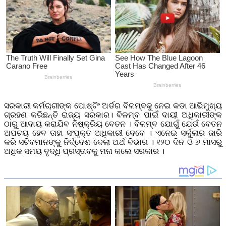
ସରକାରୀ କର୍ମଚାରୀଙ୍କ ପୋଷ୍ଟିଂ ଅର୍ଡର ବିଳମ୍ବକୁ ନେଇ କଡା ଆଭିମୁଖ୍ୟ
ଗ୍ରହଣ କରିଛନ୍ତି ରାଜ୍ୟ ସରକାର। ବିଳମ୍ବ ପାଇଁ ଦାୟୀ ଅଧିକାରୀଙ୍କ
ଠାରୁ ଆଦାୟ କରାଯିବ ନିଷ୍କ୍ରିୟ ବେତନ । ବିଳମ୍ବ ଯୋଗୁଁ ଯେଉଁ ବେତନ
ଅପଚୟ ହେବ ତାହା ସଂପୃକ୍ତ ଅଧିକାରୀ ଦେବେ । ଏନେଇ ସର୍କୁଲାର ଜାରି
କରି ସଚିବମାନଙ୍କୁ ନିର୍ଦ୍ଦେଶ ଦେଲା ଅର୍ଥ ବିଭାଗ । ୧୨୦ ଦିନ ଓ ୬ ମାସରୁ
ଅଧିକ ସମୟ ବୃଦ୍ଧି ପ୍ରସ୍ତାବକୁ ମନା କଲେ ସରକାର ।