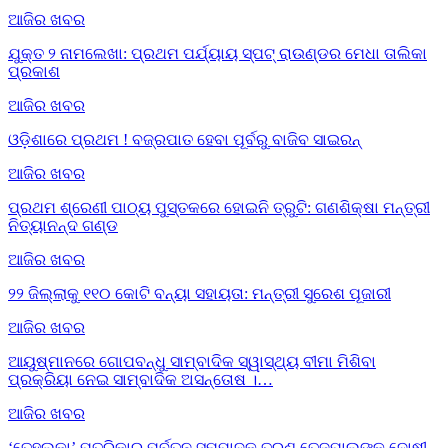
ଆଜିର ଖବର
ଯୁକ୍ତ ୨ ନାମଲେଖା: ପ୍ରଥମ ପର୍ଯ୍ୟାୟ ସ୍ପଟ୍ ରାଉଣ୍ଡର ମେଧା ତାଲିକା
ପ୍ରକାଶ
ଆଜିର ଖବର
ଓଡ଼ିଶାରେ ପ୍ରଥମ ! ବଜ୍ରପାତ ହେବା ପୂର୍ବରୁ ବାଜିବ ସାଇରନ୍
ଆଜିର ଖବର
ପ୍ରଥମ ଶ୍ରେଣୀ ପାଠ୍ୟ ପୁସ୍ତକରେ ହୋଇନି ତ୍ରୁଟି: ଗଣଶିକ୍ଷା ମନ୍ତ୍ରୀ
ନିତ୍ୟାନନ୍ଦ ଗଣ୍ଡ
ଆଜିର ଖବର
୨୨ ଜିଲ୍ଲାକୁ ୧୧୦ କୋଟି ବନ୍ୟା ସହାୟତା: ମନ୍ତ୍ରୀ ସୁରେଶ ପୂଜାରୀ
ଆଜିର ଖବର
ଆୟୁଷ୍ମାନରେ ଗୋପବନ୍ଧୁ ସାମ୍ବାଦିକ ସ୍ୱାସ୍ଥ୍ୟ ବୀମା ମିଶିବା
ପ୍ରକ୍ରିୟା ନେଇ ସାମ୍ବାଦିକ ଅସନ୍ତୋଷ ।…
ଆଜିର ଖବର
‘ତେହଲ୍‌କା’ ପତ୍ରିକାର ପୂର୍ବତନ ସମ୍ପାଦକ ତରୁଣ ତେଜପାଲଙ୍କୁ ଦୋଷୀ