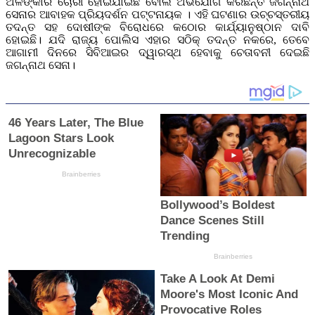
ଅଳଙ୍କାର ଚୋରୀ ହୋଇଯାଇଛି ବୋଲି ଅଭିଯୋଗ କରିଛନ୍ତି ଜଗନ୍ନାଥ
ସେନାର ଆବାହକ ପ୍ରିୟଦର୍ଶନ ପଟ୍ଟନାୟକ । ଏହି ଘଟଣାର ଉଚ୍ଚସ୍ତରୀୟ
ତଦନ୍ତ ସହ ଦୋଷୀଙ୍କ ବିରୋଧରେ କଠୋର କାର୍ଯ୍ୟାନୁଷ୍ଠାନ ଦାବି
ହୋଇଛି। ଯଦି ରାଜ୍ୟ ପୋଲିସ ଏହାର ସଠିକ୍ ତଦନ୍ତ ନକରେ, ତେବେ
ଆଗାମୀ ଦିନରେ ସିବିଆଇର ଦ୍ୱାରସ୍ଥ ହେବାକୁ ଚେତାବନୀ ଦେଇଛି
ଜଗନ୍ନାଥ ସେନା।