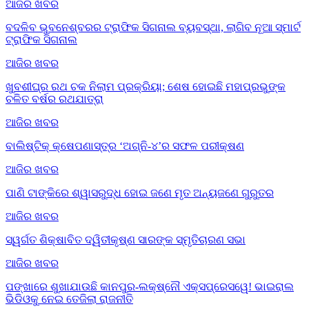
ଆଜିର ଖବର
ବଦଳିବ ଭୁବନେଶ୍ବରର ଟ୍ରାଫିକ ସିଗନାଲ ବ୍ୟବସ୍ଥା, ଲାଗିବ ନୂଆ ସ୍ମାର୍ଟ
ଟ୍ରାଫିକ ସିଗନାଲ
ଆଜିର ଖବର
ଖୁବଶୀଘ୍ର ରଥ ଚକ ନିଲାମ ପ୍ରକ୍ରିୟା; ଶେଷ ହୋଇଛି ମହାପ୍ରଭୁଙ୍କ
ଚଳିତ ବର୍ଷର ରଥଯାତ୍ରା
ଆଜିର ଖବର
ବାଲିଷ୍ଟିକ୍ କ୍ଷେପଣାସ୍ତ୍ର ‘ଅଗ୍ନି-୪’ର ସଫଳ ପରୀକ୍ଷଣ
ଆଜିର ଖବର
ପାଣି ଟାଙ୍କିରେ ଶ୍ୱାସରୁଦ୍ଧ ହୋଇ ଜଣେ ମୃତ ଅନ୍ୟଜଣେ ଗୁରୁତର
ଆଜିର ଖବର
ସ୍ୱର୍ଗତ ଶିକ୍ଷାବିତ ଦ୍ୱିତୀକୃଷ୍ଣ ସାରଙ୍କ ସ୍ମୃତିଚାରଣ ସଭା
ଆଜିର ଖବର
ପଙ୍ଖାରେ ଶୁଖାଯାଉଛି କାନପୁର-ଲକ୍ଷ୍ନୌ ଏକ୍ସପ୍ରେସୱେ! ଭାଇରାଲ
ଭିଡିଓକୁ ନେଇ ତେଜିଲା ରାଜନୀତି