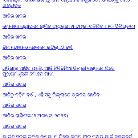
ସାବ୍ୟସ୍ତ
ଆଜିର ଖବର
ରୋଷେଇ ଗ୍ୟାସରେ ଲାଗିବ ଟ୍ୟାକ୍ସ !୧୮ଟଙ୍କା ବଢିଯିବ LPG ସିଲିଣ୍ଡର!
ଆଜିର ଖବର
ବିନା ଦୋଷରେ ଜେଲରେ କଟିଲା 22 ବର୍ଷ
ଆଜିର ଖବର
ଓଡ଼ିଶାକୁ ଆସିବ ପୁଞ୍ଜି, ଆଜି ତିନିଦିନିଆ ଦିଲ୍ଲୀ ଗସ୍ତରେ ଯିବେ
ମୁଖ୍ୟମନ୍ତ୍ରୀ ମୋହନ ମାଝୀ
ଆଜିର ଖବର
ଆଜିଠୁ ବଢିବ ବର୍ଷା, ଏହି ସବୁ ଜିଲ୍ଲାରେ ପ୍ରବଳ ଛେଚିବ
ଆଜିର ଖବର
ଆଜିର ରାଶିଫଳ(୬ ଅଗଷ୍ଟ, ୨୦୨୬)
ଆଜିର ଖବର
ଭାରତ ସରକାରଙ୍କୁ କ୍ଷମା ମାଗିଲେ କମ୍ପାନୀର ମୁଖ୍ୟ ମାର୍କ ଜୁକରବର୍ଗ