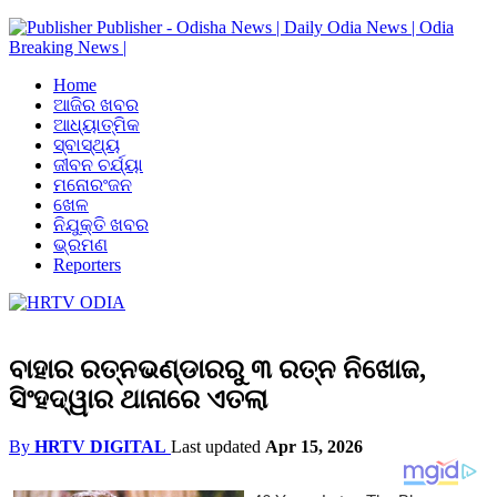
Publisher - Odisha News | Daily Odia News | Odia
Breaking News |
Home
ଆଜିର ଖବର
ଆଧ୍ୟାତ୍ମିକ
ସ୍ବାସ୍ଥ୍ୟ
ଜୀବନ ଚର୍ଯ୍ୟା
ମନୋରଂଜନ
ଖେଳ
ନିଯୁକ୍ତି ଖବର
ଭ୍ରମଣ
Reporters
ବାହାର ରତ୍ନଭଣ୍ଡାରରୁ ୩ ରତ୍ନ ନିଖୋଜ,
ସିଂହଦ୍ୱାର ଥାନାରେ ଏତଲା
By
HRTV DIGITAL
Last updated
Apr 15, 2026