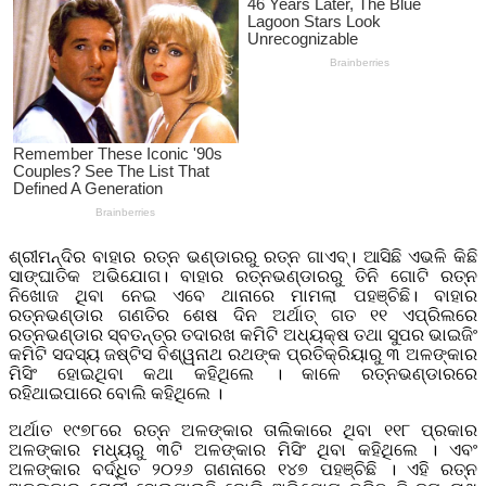
ଶ୍ରୀମନ୍ଦିର ବାହାର ରତ୍ନ ଭଣ୍ଡାରରୁ ରତ୍ନ ଗାଏବ୍। ଆସିଛି ଏଭଳି କିଛି
ସାଙ୍ଘାତିକ ଅଭିଯୋଗ। ବାହାର ରତ୍ନଭଣ୍ଡାରରୁ ତିନି ଗୋଟି ରତ୍ନ
ନିଖୋଜ ଥିବା ନେଇ ଏବେ ଥାନାରେ ମାମଲା ପହଞ୍ଚିଛି। ବାହାର
ରତ୍ନଭଣ୍ଡାର ଗଣତିର ଶେଷ ଦିନ ଅର୍ଥାତ୍ ଗତ ୧୧ ଏପ୍ରିଲରେ
ରତ୍ନଭଣ୍ଡାର ସ୍ବତନ୍ତ୍ର ତଦାରଖ କମିଟି ଅଧ୍ୟକ୍ଷ ତଥା ସୁପର ଭାଇଜିଂ
କମିଟି ସଦସ୍ୟ ଜଷ୍ଟିସ ବିଶ୍ୱନାଥ ରଥଙ୍କ ପ୍ରତିକ୍ରିୟାରୁ ୩ ଅଳଙ୍କାର
ମିସିଂ ହୋଇଥିବା କଥା କହିଥିଲେ । କାଳେ ରତ୍ନଭଣ୍ଡାରରେ
ରହିଥାଇପାରେ ବୋଲି କହିଥିଲେ ।
ଅର୍ଥାତ ୧୯୭୮ରେ ରତ୍ନ ଅଳଙ୍କାର ତାଲିକାରେ ଥିବା ୧୧୮ ପ୍ରକାର
ଅଳଙ୍କାର ମଧ୍ୟରୁ ୩ଟି ଅଳଙ୍କାର ମିସିଂ ଥିବା କହିଥିଲେ । ଏବଂ
ଅଳଙ୍କାର ବର୍ଦ୍ଧିତ ୨୦୨୬ ଗଣନାରେ ୧୪୭ ପହଞ୍ଚିଛି । ଏହି ରତ୍ନ