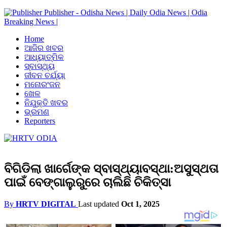
Publisher - Odisha News | Daily Odia News | Odia
Breaking News |
Home
ଆଜିର ଖବର
ଆଧ୍ୟାତ୍ମିକ
ସ୍ବାସ୍ଥ୍ୟ
ଜୀବନ ଚର୍ଯ୍ୟା
ମନୋରଂଜନ
ଖେଳ
ନିଯୁକ୍ତି ଖବର
ଭ୍ରମଣ
Reporters
ବିଗିଡିଲା ଖାର୍ଗେଙ୍କ ସ୍ବାସ୍ଥ୍ୟାବସ୍ଥା:ଅସୁସ୍ଥତା
ପାଇଁ ବେଙ୍ଗାଲୁରୁରେ ଚାଲିଛି ଚିକିତ୍ସା
By
HRTV DIGITAL
Last updated
Oct 1, 2025