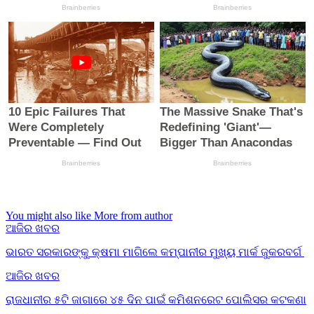
You might also like
More from author
ଆଜିର ଖବର
ଭାରତ ସରକାରଙ୍କୁ କ୍ଷମା ମାଗିଲେ କମ୍ପାନୀର ମୁଖ୍ୟ ମାର୍କ ଜୁକରବର୍ଗ
ଆଜିର ଖବର
ରାଜଧାନୀର ୫ଟି ଜାଗାରେ ୪୫ ଦିନ ପାଇଁ କମିଶନରେଟ ପୋଲିସର କଟକଣା