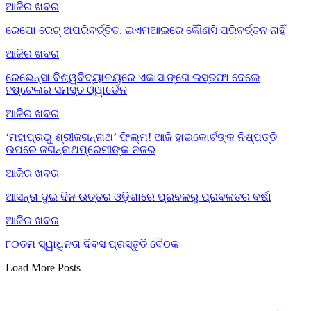
ଆଜିର ଖବର
ରେପୋ ରେଟ୍ ଅପରିବର୍ତ୍ତିତ, ଇଏମଆଇରେ କୌଣସି ପରିବର୍ତ୍ତନ ନାହିଁ
ଆଜିର ଖବର
ରେଭେନ୍ସା ବିଶ୍ୱବିଦ୍ୟାଳୟରେ ଏକାସାଙ୍ଗେ ଇସ୍ତଫା ଦେଲେ
ହଷ୍ଟେଲର ସମସ୍ତ ଓ୍ୱାର୍ଡେନ
ଆଜିର ଖବର
‘ମହାପ୍ରଭୁ ଶ୍ରୀଜଗନ୍ନାଥ’ ଫିଲ୍ମ! ଆଜି ହାଇକୋର୍ଟଙ୍କ ନିଷ୍ପତ୍ତି
ଉପରେ ଜଗନ୍ନାଥପ୍ରେମୀଙ୍କ ନଜର
ଆଜିର ଖବର
ଆସନ୍ତା ଦୁଇ ଦିନ ଉତ୍ତର ଓଡ଼ିଶାରେ ପ୍ରବଳରୁ ପ୍ରବଳତର ବର୍ଷା
ଆଜିର ଖବର
୮୦ତମ ସ୍ୱାଧିନତା ଦିବସ ପ୍ରସ୍ତୁତି ବୈଠକ
Load More Posts