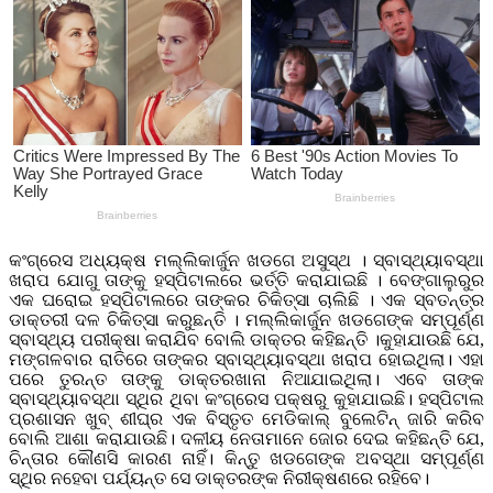
କଂଗ୍ରେସ ଅଧ୍ୟକ୍ଷ ମଲ୍ଲିକାର୍ଜୁନ ଖଡଗେ ଅସୁସ୍ଥ । ସ୍ବାସ୍ଥ୍ୟାବସ୍ଥା
ଖରାପ ଯୋଗୁ ତାଙ୍କୁ ହସ୍ପିଟାଲରେ ଭର୍ତ୍ତି କରାଯାଇଛି । ବେଙ୍ଗାଲୁରୁର
ଏକ ଘରୋଇ ହସ୍ପିଟାଲରେ ତାଙ୍କର ଚିକିତ୍ସା ଚାଲିଛି । ଏକ ସ୍ବତନ୍ତ୍ର
ଡାକ୍ତରୀ ଦଳ ଚିକିତ୍ସା କରୁଛନ୍ତି । ମଲ୍ଲିକାର୍ଜୁନ ଖଡଗେଙ୍କ ସମ୍ପୂର୍ଣ୍ଣ
ସ୍ବାସ୍ଥ୍ୟ ପରୀକ୍ଷା କରାଯିବ ବୋଲି ଡାକ୍ତର କହିଛନ୍ତି ।କୁହାଯାଉଛି ଯେ,
ମଙ୍ଗଳବାର ରାତିରେ ତାଙ୍କର ସ୍ବାସ୍ଥ୍ୟାବସ୍ଥା ଖରାପ ହୋଇଥିଲା। ଏହା
ପରେ ତୁରନ୍ତ ତାଙ୍କୁ ଡାକ୍ତରଖାନା ନିଆଯାଇଥିଲା। ଏବେ ତାଙ୍କ
ସ୍ବାସ୍ଥ୍ୟାବସ୍ଥା ସ୍ଥିର ଥିବା କଂଗ୍ରେସ ପକ୍ଷରୁ କୁହାଯାଇଛି। ହସ୍ପିଟାଲ
ପ୍ରଶାସନ ଖୁବ୍ ଶୀଘ୍ର ଏକ ବିସ୍ତୃତ ମେଡିକାଲ୍ ବୁଲେଟିନ୍ ଜାରି କରିବ
ବୋଲି ଆଶା କରାଯାଉଛି। ଦଳୀୟ ନେତାମାନେ ଜୋର ଦେଇ କହିଛନ୍ତି ଯେ,
ଚିନ୍ତାର କୌଣସି କାରଣ ନାହିଁ। କିନ୍ତୁ ଖଡଗେଙ୍କ ଅବସ୍ଥା ସମ୍ପୂର୍ଣ୍ଣ
ସ୍ଥିର ନହେବା ପର୍ଯ୍ୟନ୍ତ ସେ ଡାକ୍ତରଙ୍କ ନିରୀକ୍ଷଣରେ ରହିବେ।