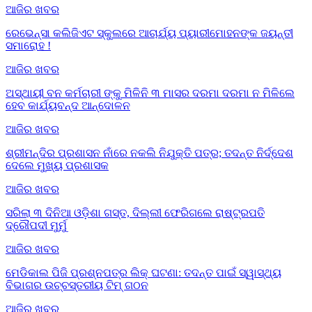
ଆଜିର ଖବର
ରେଭେନ୍ସା କଲିଜିଏଟ ସ୍କୁଲରେ ଆଚାର୍ଯ୍ୟ ପ୍ୟାରୀମୋହନଙ୍କ ଜୟନ୍ତୀ
ସମାରୋହ !
ଆଜିର ଖବର
ଅସ୍ଥାୟୀ ବନ କର୍ମଚାରୀ ଙ୍କୁ ମିଳିନି ୩ ମାସର ଦରମା ଦରମା ନ ମିଳିଲେ
ହେବ କାର୍ଯ୍ୟବନ୍ଦ ଆନ୍ଦୋଳନ
ଆଜିର ଖବର
ଶ୍ରୀମନ୍ଦିର ପ୍ରଶାସନ ନାଁରେ ନକଲି ନିଯୁକ୍ତି ପତ୍ର; ତଦନ୍ତ ନିର୍ଦ୍ଦେଶ
ଦେଲେ ମୁଖ୍ୟ ପ୍ରଶାସକ
ଆଜିର ଖବର
ସରିଲା ୩ ଦିନିଆ ଓଡ଼ିଶା ଗସ୍ତ, ଦିଲ୍ଲୀ ଫେରିଗଲେ ରାଷ୍ଟ୍ରପତି
ଦ୍ରୌପଦୀ ମୁର୍ମୁ
ଆଜିର ଖବର
ମେଡିକାଲ ପିଜି ପ୍ରଶ୍ନପତ୍ର ଲିକ୍ ଘଟଣା: ତଦନ୍ତ ପାଇଁ ସ୍ୱାସ୍ଥ୍ୟ
ବିଭାଗର ଉଚ୍ଚସ୍ତରୀୟ ଟିମ୍ ଗଠନ
ଆଜିର ଖବର