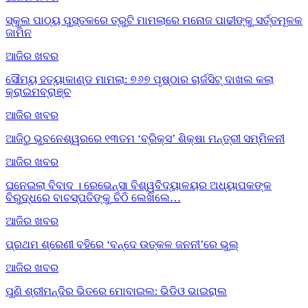
ସ୍କୁଲ ପାଠ୍ୟ ପୁସ୍ତକରେ ତ୍ରୁଟି ମାମଲାରେ ମନୋଜ ପାଢୀଙ୍କୁ ସର୍ତ୍ତମୂଳକ
ଜାମିନ
ଆଜିର ଖବର
ସୌମ୍ୟ ହତ୍ୟାକାଣ୍ଡ ମାମଲା: ୭୬୭ ପୃଷ୍ଠାର ଚାର୍ଜସିଟ୍ ଦାଖଲ କଲା
କ୍ରାଇମବ୍ରାଞ୍ଚ
ଆଜିର ଖବର
ଆଜିଠୁ ଭୁବନେଶ୍ୱରରେ ୧୩ତମ ‘ବ୍ରିକ୍ସ’ ଶିକ୍ଷା ମନ୍ତ୍ରୀ ସମ୍ମିଳନୀ
ଆଜିର ଖବର
ଘନେଇଲା ବିବାଦ । ରେଭେନ୍ସା ବିଶ୍ୱବିଦ୍ୟାଳୟର ଅଧ୍ୟାପକଙ୍କ
ବିରୁଦ୍ଧରେ ବାଚସ୍ପତିଙ୍କୁ ଚିଠି ଲେଖିଲେ…
ଆଜିର ଖବର
ପ୍ରଥମ ଶ୍ରେଣୀ ବହିରେ ‘ବନ୍ଦେ ଉତ୍କଳ ଜନନୀ’ରେ ଭୁଲ୍‌
ଆଜିର ଖବର
ପୁଣି ଶ୍ରୀମନ୍ଦିର ଭିତରେ ମୋବାଇଲ: ଭିଡିଓ ଭାଇରାଲ