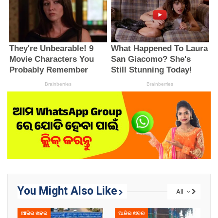
You Might Also Like
All
ଆଜିର ଖବର
ଆଜିର ଖବର