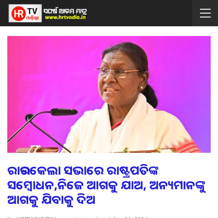
ରାଉରକେଲା ସଭାରେ ରାଷ୍ଟ୍ରପତିଙ୍କ
ସମ୍ବୋଧନ,ନିଜେ ଆଗକୁ ଯାଅ, ଅନ୍ୟମାନଙ୍କୁ
ଆଗକୁ ଯିବାକୁ ଦିଅ