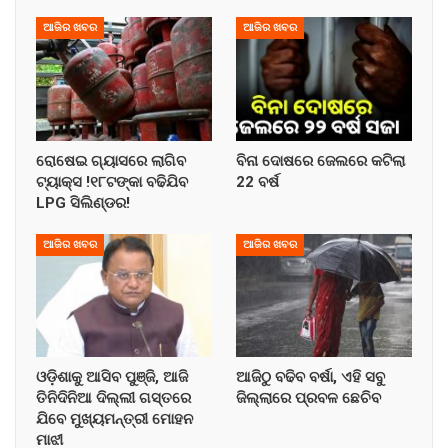
ଆଜିର ଖବର
ଆଜିର ଖବର
ରୋଷେଇ ଗ୍ୟାସରେ ଲାଗିବ
ବିନା ଦୋଷରେ ଜେଲରେ କଟିଲା
ଟ୍ୟାକ୍ସ !୧୮ଟଙ୍କା ବଢିଯିବ
22 ବର୍ଷ
LPG ସିଲିଣ୍ଡର!
ଆଜିର ଖବର
ଆଜିର ଖବର
ଓଡ଼ିଶାକୁ ଆସିବ ପୁଞ୍ଜି, ଆଜି
ଆଜିଠୁ ବଢିବ ବର୍ଷା, ଏହି ସବୁ
ତିନିଦିନିଆ ଦିଲ୍ଲୀ ଗସ୍ତରେ
ଜିଲ୍ଲାରେ ପ୍ରବଳ ଛେଚିବ
ଯିବେ ମୁଖ୍ୟମନ୍ତ୍ରୀ ମୋହନ
ମାଝୀ