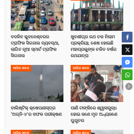
ବଦଳିବ ଭୁବନେଶ୍ବରର
ଖୁବଶୀଘ୍ର ରଥ ଚକ ନିଲାମ
ଟ୍ରାଫିକ ସିଗନାଲ ବ୍ୟବସ୍ଥା,
ପ୍ରକ୍ରିୟା; ଶେଷ ହୋଇଛି
ଲାଗିବ ନୂଆ ସ୍ମାର୍ଟ ଟ୍ରାଫିକ
ମହାପ୍ରଭୁଙ୍କ ଚଳିତ ବର୍ଷର
ସିଗନାଲ
ରଥଯାତ୍ରା
ଆଜିର ଖବର
ଆଜିର ଖବର
ବାଲିଷ୍ଟିକ୍ କ୍ଷେପଣାସ୍ତ୍ର
ପାଣି ଟାଙ୍କିରେ ଶ୍ୱାସରୁଦ୍ଧ
‘ଅଗ୍ନି-୪’ର ସଫଳ ପରୀକ୍ଷଣ
ହୋଇ ଜଣେ ମୃତ ଅନ୍ୟଜଣେ
ଗୁରୁତର
ଆଜିର ଖବର
ଆଜିର ଖବର