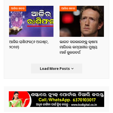
ଆଜିର ଖବର
ଆଜିର ଖବର
ଆଜିର ରାଶିଫଳ(୬ ଅଗଷ୍ଟ,
ଭାରତ ସରକାରଙ୍କୁ କ୍ଷମା
୨୦୨୬)
ମାଗିଲେ କମ୍ପାନୀର ମୁଖ୍ୟ
ମାର୍କ ଜୁକରବର୍ଗ
Load More Posts