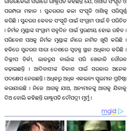
ରାଉରକେଲା ସଭାରେ ରାଷ୍ଟ୍ରପତି କହିଛନ୍ତି ଯେ, ଓଡ଼ିଶାର ସଂସ୍କୃତି ଓ
ପରମ୍ପରା ମହାନ । ସୁନ୍ଦରଗଡ଼ର କଳା ସଂସ୍କୃତି ଓଡ଼ିଶାକୁ ପରିପୂର୍ଣ୍ଣ
କରିଛି । ସୁନ୍ଦରଗଡ଼ କେବଳ ସଂସ୍କୃତି ପାଇଁ ସଂଗ୍ରାମ ପାଇଁ ବି ପରିଚିତ
। ନିର୍ମଳ ମୁଣ୍ଡାଙ୍କ ସଂଗ୍ରାମ ସବୁଦିନ ପାଇଁ ସ୍ମରଣୀୟ ହୋଇ ରହିବ ।
ପରିବେଶ ପଥକୁ ନିର୍ମଳ ମୁଣ୍ଡାଙ୍କ ନାଁରେ ନାମିତ ଖୁସି କରିଛି ।
ହକିରେ ସୁନ୍ଦରଗଡ଼ ସାରା ଦେଶରେ ସ୍ବତନ୍ତ୍ର ସ୍ଥାନ ଅଧିକାର କରିଛି ।
ଦିଲ୍ଲୀପ ତିର୍କୀ, ଲାଜରୁସ ବାର୍ଲାଙ୍କ ପରି ଖେଳାଳି ଗୌରବ
ବଢ଼ାଇଛନ୍ତି । ଆଦିବାସୀଙ୍କ ବିକାଶ ପାଇଁ ସରକାର ଅନେକ
ପଦକ୍ଷେପ ନେଉଛନ୍ତି । ଅଧିକରୁ ଅଧିକ ଏକଲବ୍ୟ ସ୍କୁଲମାନ ପ୍ରତିଷ୍ଠା
କରାଯାଉଛି । ନିଜେ ଆଗକୁ ଯାଅ, ଅନ୍ୟମାନଙ୍କୁ ଆଗକୁ ଯିବାକୁ
ଦିଅ ବୋଲି କହିଛନ୍ତି ରାଷ୍ଟ୍ରପତି ଦୌପଦ୍ରୀ ମୁର୍ମୁ ।