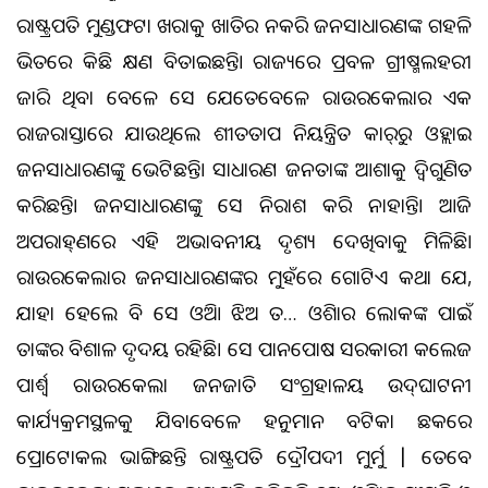
ରାଷ୍ଟ୍ରପତି ମୁଣ୍ଡଫଟା ଖରାକୁ ଖାତିର ନକରି ଜନସାଧାରଣଙ୍କ ଗହଳି
ଭିତରେ କିଛି କ୍ଷଣ ବିତାଇଛନ୍ତି। ରାଜ୍ୟରେ ପ୍ରବଳ ଗ୍ରୀଷ୍ମଲହରୀ
ଜାରି ଥିବା ବେଳେ ସେ ଯେତେବେଳେ ରାଉରକେଲାର ଏକ
ରାଜରାସ୍ତାରେ ଯାଉଥିଲେ ଶୀତତାପ ନିୟନ୍ତ୍ରିତ କାର୍‌ରୁ ଓହ୍ଲାଇ
ଜନସାଧାରଣଙ୍କୁ ଭେଟିଛନ୍ତି। ସାଧାରଣ ଜନତାଙ୍କ ଆଶାକୁ ଦ୍ବିଗୁଣିତ
କରିଛନ୍ତି। ଜନସାଧାରଣଙ୍କୁ ସେ ନିରାଶ କରି ନାହାନ୍ତି। ଆଜି
ଅପରାହ୍‌ଣରେ ଏହି ଅଭାବନୀୟ ଦୃଶ୍ୟ ଦେଖିବାକୁ ମିଳିଛି।
ରାଉରକେଲାର ଜନସାଧାରଣଙ୍କର ମୁହଁରେ ଗୋଟିଏ କଥା ଯେ,
ଯାହା ହେଲେ ବି ସେ ଓଡ଼ିଆ ଝିଅ ତ… ଓଡ଼ିଶାର ଲୋକଙ୍କ ପାଇଁ
ତାଙ୍କର ବିଶାଳ ଦୃଦୟ ରହିଛି। ସେ ପାନପୋଷ ସରକାରୀ କଲେଜ
ପାର୍ଶ୍ଵ ରାଉରକେଲା ଜନଜାତି ସଂଗ୍ରହାଳୟ ଉଦ୍‌ଘାଟନୀ
କାର୍ଯ୍ୟକ୍ରମସ୍ଥଳକୁ ଯିବାବେଳେ ହନୁମାନ ବଟିକା ଛକରେ
ପ୍ରୋଟୋକଲ ଭାଙ୍ଗିଛନ୍ତି ରାଷ୍ଟ୍ରପତି ଦ୍ରୌପଦୀ ମୁର୍ମୁ | ତେବେ