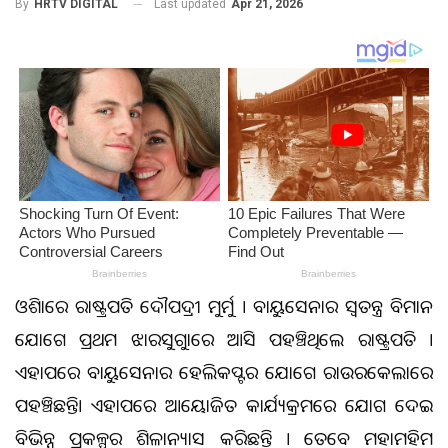
Last updated
Apr 21, 2026
By
HRTV DIGITAL
ଓଡ଼ିଶାରେ ରାଷ୍ଟ୍ରପତି ଦୌପଦ୍ରୀ ମୁର୍ମୁ । ବାୟୁସେନାର ସ୍ୱତନ୍ତ୍ର ବିମାନ
ଯୋଗେ ପ୍ରଥମ ଝାରସୁଗୁଡ଼ାରେ ଆସି ପହଞ୍ଚିଥିଲେ ରାଷ୍ଟ୍ରପତି ।
ଏହାପରେ ବାୟୁସେନାର ହେଲିକପ୍ଟର ଯୋଗେ ରାଉରକେଲାରେ
ପହଞ୍ଚିଛନ୍ତି। ଏହାପରେ ଆୟୋଜିତ କାର୍ଯ୍ୟକ୍ରମରେ ଯୋଗ ଦେଇ
ବିଭିନ୍ନ ପ୍ରକଳ୍ପର ଶିଳାନ୍ୟାସ କରିଛନ୍ତି । ତେବେ ମହାମହିମ