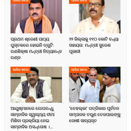
ଆଜିର ଖବର
ଆଜିର ଖବର
ପ୍ରଥମ ଶ୍ରେଣୀ ପାଠ୍ୟ
୨୨ ଜିଲ୍ଲାକୁ ୧୧୦ କୋଟି ବନ୍ୟା
ପୁସ୍ତକରେ ହୋଇନି ତ୍ରୁଟି:
ସହାୟତା: ମନ୍ତ୍ରୀ ସୁରେଶ
ଗଣଶିକ୍ଷା ମନ୍ତ୍ରୀ ନିତ୍ୟାନନ୍ଦ
ପୂଜାରୀ
ଗଣ୍ଡ
ଆଜିର ଖବର
ଆଜିର ଖବର
ଆୟୁଷ୍ମାନରେ ଗୋପବନ୍ଧୁ
‘ତେହଲ୍‌କା’ ପତ୍ରିକାର ପୂର୍ବତନ
ସାମ୍ବାଦିକ ସ୍ୱାସ୍ଥ୍ୟ ବୀମା
ସମ୍ପାଦକ ତରୁଣ ତେଜପାଲଙ୍କୁ
ମିଶିବା ପ୍ରକ୍ରିୟା ନେଇ
ଦୋଷୀ ସାବ୍ୟସ୍ତ
ସାମ୍ବାଦିକ ଅସନ୍ତୋଷ ।…