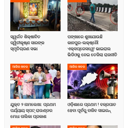
ସ୍ୱର୍ଗତ ଶିକ୍ଷାବିତ
ପଙ୍ଖାରେ ଶୁଖାଯାଉଛି
ଦ୍ୱିତୀକୃଷ୍ଣ ସାରଙ୍କ
କାନପୁର-ଲକ୍ଷ୍ନୌ
ସ୍ମୃତିଚାରଣ ସଭା
ଏକ୍ସପ୍ରେସୱେ! ଭାଇରାଲ
ଭିଡିଓକୁ ନେଇ ତେଜିଲା ରାଜନୀତି
ଆଜିର ଖବର
ଆଜିର ଖବର
ଯୁକ୍ତ ୨ ନାମଲେଖା: ପ୍ରଥମ
ଓଡ଼ିଶାରେ ପ୍ରଥମ ! ବଜ୍ରପାତ
ପର୍ଯ୍ୟାୟ ସ୍ପଟ୍ ରାଉଣ୍ଡର
ହେବା ପୂର୍ବରୁ ବାଜିବ ସାଇରନ୍
ମେଧା ତାଲିକା ପ୍ରକାଶ