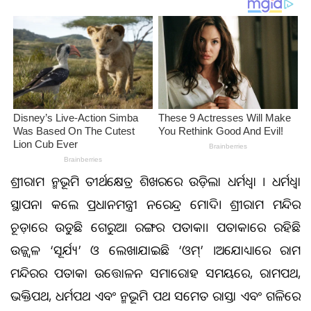
ଶ୍ରୀରାମ ଜନ୍ମଭୂମି ତୀର୍ଥକ୍ଷେତ୍ର ଶିଖରରେ ଉଡ଼ିଲା ଧର୍ମଧ୍ବଜା । ଧର୍ମଧ୍ବଜା
ସ୍ଥାପନା କଲେ ପ୍ରଧାନମନ୍ତ୍ରୀ ନରେନ୍ଦ୍ର ମୋଦି। ଶ୍ରୀରାମ ମନ୍ଦିର
ଚୂଡ଼ାରେ ଉଡୁଛି ଗେରୁଆ ରଙ୍ଗର ପତାକା। ପତାକାରେ ରହିଛି
ଉଜ୍ଜ୍ୱଳ ‘ସୂର୍ଯ୍ୟ’ ଓ ଲେଖାଯାଇଛି ‘ଓମ୍‌’ ।ଅଯୋଧ୍ୟାରେ ରାମ
ମନ୍ଦିରର ପତାକା ଉତ୍ତୋଳନ ସମାରୋହ ସମୟରେ, ରାମପଥ,
ଭକ୍ତିପଥ, ଧର୍ମପଥ ଏବଂ ଜନ୍ମଭୂମି ପଥ ସମେତ ରାସ୍ତା ଏବଂ ଗଳିରେ