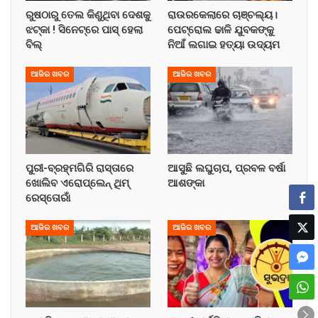
ରୁଷଠାରୁ ତେଲ କିଣୁଥିବା ଦେଶକୁ
ରାଉରକେଲାରେ ଚାଞ୍ଚଲ୍ୟ।
ଝଟ୍‌କା ! ସିନେଟ୍‌ରେ ପାସ୍ ହେଲା
ପେଟ୍ରୋଲ ଢାଳି ଯୁବକଙ୍କୁ
ବିଲ୍
ନିଆଁ ଲଗାଇ ହତ୍ୟା ଉଦ୍ୟମ
ଆଜିର ଖବର
ଆଜିର ଖବର
ପୁରୀ-ବ୍ରହ୍ମଗିରି ରାସ୍ତାରେ
ଆସୁଛି ଲଘୁଚାପ, ପ୍ରବଳ ବର୍ଷା
ଖୋଲିବ ଏରୋପ୍ଲେନ୍‌ ଥିମ୍‌
ଆଶଙ୍କା
ରେସ୍ତୋରାଁ
ଆଜିର ଖବର
ଆଜିର ଖବର