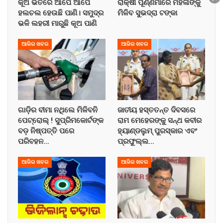
କୂଅ ଭିତରେ ଆପେ ଆପେ
ରାକ୍ଷୀ ପୂର୍ଣ୍ଣିମାରେ ମହିଳାଙ୍କୁ
ହଲଚଲ ହେଉଛି ପାଣି। ସମୁଦ୍ର
ମିଳିବ ସୁଭଦ୍ରା ଟଙ୍କା
ଭଳି ଲହରୀ ମାରୁଛି କୂଅ ପାଣି
ଆଜିର ଖବର
ଆଜିର ଖବର
ଗାଡ଼ିର ବୀମା ନଥିଲେ ମିଳିବନି
ଜାତୀୟ ହସ୍ତତନ୍ତ ଦିବସରେ
ପେଟ୍ରୋଲ୍ ! ସୁପ୍ରିମକୋର୍ଟଙ୍କ
ରାମ ମେହେରଙ୍କୁ ସନ୍ଥ କବୀର
ବଡ଼ ନିଷ୍ପତ୍ତି ପରେ
ହ୍ୟାଣ୍ଡଲୁମ୍ ପୁରସ୍କାର ଏବଂ
ପରିବହନ…
ପ୍ରଫୁଲ୍ଲ…
ଆଜିର ଖବର
ଆଜିର ଖବର