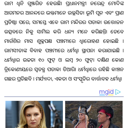
ରାମ ଧ୍ୱନି ଗୁଞ୍ଜରିତ ହେଉଛି। ପ୍ରଧାନମନ୍ତ୍ରୀ ନରେନ୍ଦ୍ର ମୋଦିଙ୍କ
ଆଗମନର ଆନନ୍ଦରେ ଭକ୍ତମାନେ ଉଲ୍ଲସିତ। ଭୂମି ପୂଜନ ଏବଂ ପ୍ରାଣ
ପ୍ରତିଷ୍ଠା ପରେ, ସମସ୍ତେ ଏବେ ରାମ ମନ୍ଦିରର ପତାକା ଉତ୍ତୋଳନ
ଉତ୍ସବରେ ନିଜକୁ ସାମିଲ କରି ଧନ୍ୟ ମନେ କରିଛନ୍ତି। ତେବେ
ମାର୍ଗଶିର ମାସ ଶୁକ୍ଳପକ୍ଷ ପଞ୍ଚମୀରେ ଧ୍ବଜାରୋହଣ ହୋଇଛି ।
ରାମସୀତାଙ୍କ ବିବାହ ପଞ୍ଚମୀରେ ଧର୍ମଧ୍ବଜା ସ୍ଥାପନା କରାଯାଇଛି ।
ଧର୍ମଧ୍ବଜାର ଉଚ୍ଚତା ୧୦ ଫୁଟ୍ ଓ ଲମ୍ବ ୨୦ ଫୁଟ୍। ଦକ୍ଷିଣ କୋଣ
ତ୍ରିକୋଣୀୟରେ ସ୍ୱତନ୍ତ୍ର ପତାକା ତିଆରି। ଧର୍ମଧ୍ବଜାରେ ରହିଛି କାଞ୍ଚନ
ଗଛର ପ୍ରତିଛବି । ମର୍ଯ୍ୟାଦା, ଏକତା ଓ ସଂସ୍କୃତିର ବାର୍ତ୍ତାବହ ଧର୍ମଧ୍ବଜା