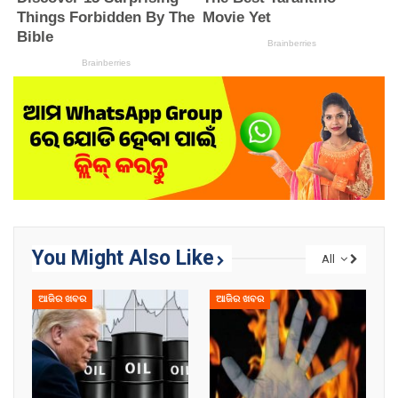
You Might Also Like
All
ଆଜିର ଖବର
ଆଜିର ଖବର