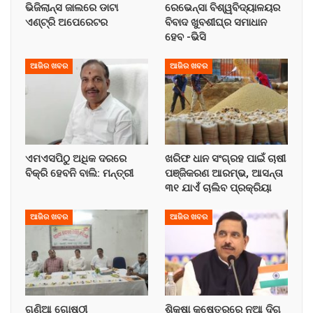
ଭିଜିଲାନ୍ସ ଜାଲରେ ଡାଟା
ରେଭେନ୍ସା ବିଶ୍ୱବିଦ୍ୟାଳୟର
ଏଣ୍ଟ୍ରି ଅପେରେଟର
ବିବାଦ ଖୁବଶୀଘ୍ର ସମାଧାନ
ହେବ -ଭିସି
ଆଜିର ଖବର
ଆଜିର ଖବର
ଏମଏସପିଠୁ ଅଧିକ ଦରରେ
ଖରିଫ ଧାନ ସଂଗ୍ରହ ପାଇଁ ଚାଷୀ
ବିକ୍ରି ହେବନି ବାଲି: ମନ୍ତ୍ରୀ
ପଞ୍ଜିକରଣ ଆରମ୍ଭ, ଆସନ୍ତା
୩୧ ଯାଏଁ ଚାଲିବ ପ୍ରକ୍ରିୟା
ଆଜିର ଖବର
ଆଜିର ଖବର
ଗଣିଆ ଗୋଷ୍ଠୀ
ଶିକ୍ଷା କ୍ଷେତ୍ରରେ ନୂଆ ଦିଗ