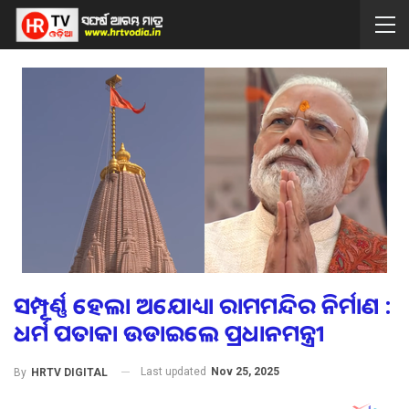
ସମ୍ପୂର୍ଣ୍ଣ ହେଲା ଅଯୋଧ୍ୟା ରାମମନ୍ଦିର ନିର୍ମାଣ :
ଧର୍ମ ପତାକା ଉଡାଇଲେ ପ୍ରଧାନମନ୍ତ୍ରୀ
Last updated
Nov 25, 2025
By
HRTV DIGITAL