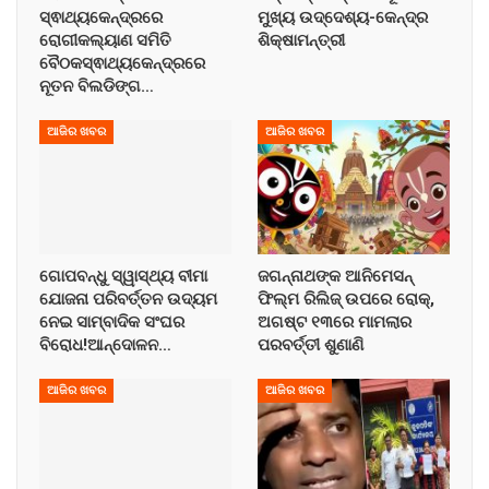
ସ୍ଵାଥ୍ୟକେନ୍ଦ୍ରରେ
ମୁଖ୍ୟ ଉଦ୍ଦେଶ୍ୟ-କେନ୍ଦ୍ର
ରୋଗୀକଲ୍ୟାଣ ସମିତି
ଶିକ୍ଷାମନ୍ତ୍ରୀ
ବୈଠକସ୍ଵାଥ୍ୟକେନ୍ଦ୍ରରେ
ନୂତନ ବିଲଡିଙ୍ଗ…
ଆଜିର ଖବର
ଆଜିର ଖବର
ଗୋପବନ୍ଧୁ ସ୍ୱାସ୍ଥ୍ୟ ବୀମା
ଜଗନ୍ନାଥଙ୍କ ଆନିମେସନ୍
ଯୋଜନା ପରିବର୍ତ୍ତନ ଉଦ୍ୟମ
ଫିଲ୍ମ ରିଲିଜ୍ ଉପରେ ରୋକ୍,
ନେଇ ସାମ୍ବାଦିକ ସଂଘର
ଅଗଷ୍ଟ ୧୩ରେ ମାମଲାର
ବିରୋଧ!ଆନ୍ଦୋଳନ…
ପରବର୍ତ୍ତୀ ଶୁଣାଣି
ଆଜିର ଖବର
ଆଜିର ଖବର