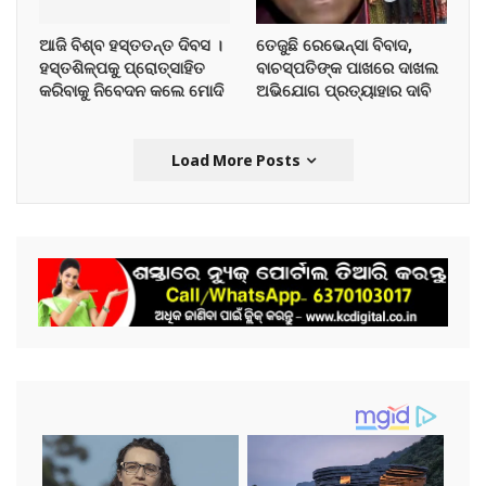
ଆଜି ବିଶ୍ବ ହସ୍ତତନ୍ତ ଦିବସ ।
ତେଜୁଛି ରେଭେନ୍ସା ବିବାଦ,
ହସ୍ତଶିଳ୍ପକୁ ପ୍ରୋତ୍ସାହିତ
ବାଚସ୍ପତିଙ୍କ ପାଖରେ ଦାଖଲ
କରିବାକୁ ନିବେଦନ କଲେ ମୋଦି
ଅଭିଯୋଗ ପ୍ରତ୍ୟାହାର ଦାବି
Load More Posts