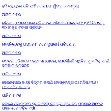
ହନି ଟ୍ରାପ୍‌ରେ ପଡି ଫଶିଗଲେ IAF ୱିଙ୍ଗ କମାଣ୍ଡର୍
ଆଜିର ଖବର
ରବିବାରଠୁ ଘରେ ଘରେ ତ୍ରିରଙ୍ଗା ଅଭିଯାନ ଆରମ୍ଭ !ପ୍ରତି ଜିଲ୍ଲାକୁ
୧୦ ଲକ୍ଷ ଟଙ୍କା ପ୍ରଦାନ
ଆଜିର ଖବର
ନାବାଳିକାଙ୍କୁ ଅପହରଣ ପରେ ଦୁଷ୍କର୍ମ ଅଭିଯୋଗ
ଆଜିର ଖବର
ଉତ୍ତର ଓଡ଼ିଶାରେ ବନ୍ୟା ସମ୍ଭାବନା, ଯେକୌଣସି ସ୍ଥିତିର ମୁକାବିଲା ପାଇଁ
ସରକାର ପ୍ରସ୍ତୁତ
ଆଜିର ଖବର
କେରଳମ୍‌ରେ କାୟା ବିସ୍ତାର କଲାଣି ଲେପ୍ଟୋସ୍ପାଇରୋସିସ୍;୧୩୫୨
ସଂକ୍ରମିତ, ୫୮ ମୃତ
ଆଜିର ଖବର
ବଙ୍ଗୋପସାଗରରେ ସୃଷ୍ଟି ହେଲା ଲଘୁଚାପ କ୍ଷେତ୍ର,ଓଡ଼ିଶାର ଅନେକ
ଅଞ୍ଚଳରେ ବଢ଼ିବ ବର୍ଷା!