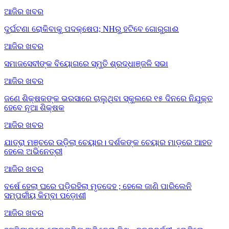
ଆଜିର ଖବର
ଦୁର୍ଘଟଣା ରୋକିବାକୁ ପଦକ୍ଷେପ; NHରୁ ହଟିବେ ଗୋରୁଗାଈ
ଆଜିର ଖବର
ସମାଜସେବୀଙ୍କ ବିୟୋଗରେ ସ୍ମୁତି ଶ୍ରଦ୍ଧାଞ୍ଜଳି ସଭା
ଆଜିର ଖବର
ଜଣେ ଶିକ୍ଷକଙ୍କ ଭରସାରେ ଚାଲୁଥିବା ସ୍କୁଲରେ ୧୫ ଦିନରେ ନିଯୁକ୍ତ
ହେବେ ନୂଆ ଶିକ୍ଷକ
ଆଜିର ଖବର
ଯାତ୍ରା ମଞ୍ଚରେ ଉଡ଼ିଲା ଚେୟାର। ଦର୍ଶକଙ୍କ ଚେୟାର ମାଡ଼ରେ ଆହତ
ହେଲେ ଅଭିନେତ୍ରୀ
ଆଜିର ଖବର
ବର୍ଷେ ହେଲା ଘରେ ପଡ଼ିରହିଲା ମୃତଦେହ ; ହେଲେ ଜାଣି ପାରିଲେନି
ସମ୍ପର୍କୀୟ କିମ୍ବା ପଡ଼ୋଶୀ
ଆଜିର ଖବର