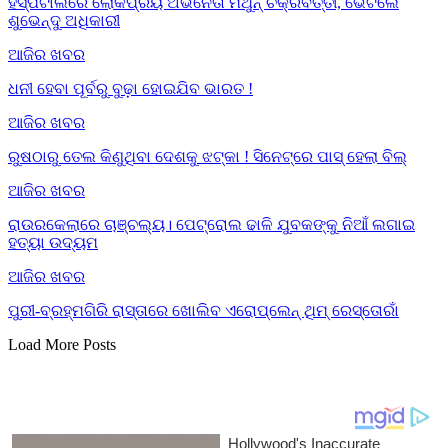
ହସ୍ପିଟାଲରେ ଲୋକପ୍ରିୟ ଅଭିନେତା ମିଥୁନ୍ ଚକ୍ରବର୍ତ୍ତୀ, ଭେଟିଲେ
ଶୁଭେନ୍ଦୁ ଅଧିକାରୀ
ଆଜିର ଖବର
ଧନୀ ହେବା ପୂର୍ବରୁ ବୁଢ଼ା ହୋଇଯିବ ଭାରତ !
ଆଜିର ଖବର
ରୁଷଠାରୁ ତେଲ କିଣୁଥିବା ଦେଶକୁ ଝଟ୍‌କା ! ସିନେଟ୍‌ରେ ପାସ୍ ହେଲା ବିଲ୍
ଆଜିର ଖବର
ରାଉରକେଲାରେ ଚାଞ୍ଚଲ୍ୟ। ପେଟ୍ରୋଲ ଢାଳି ଯୁବକଙ୍କୁ ନିଆଁ ଲଗାଇ
ହତ୍ୟା ଉଦ୍ୟମ
ଆଜିର ଖବର
ପୁରୀ-ବ୍ରହ୍ମଗିରି ରାସ୍ତାରେ ଖୋଲିବ ଏରୋପ୍ଲେନ୍‌ ଥିମ୍‌ ରେସ୍ତୋରାଁ
Load More Posts