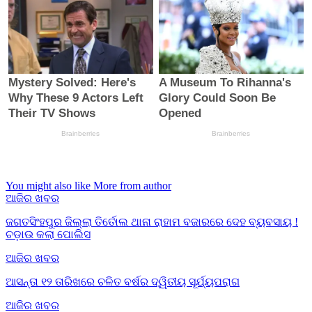
You might also like
More from author
ଆଜିର ଖବର
ଜଗତସିଂହପୁର ଜିଲ୍ଲା ତିର୍ତୋଲ ଥାନା ରାହାମ ବଜାରରେ ଦେହ ବ୍ୟବସାୟ !
ଚଡ଼ାଉ କଲା ପୋଲିସ
ଆଜିର ଖବର
ଆସନ୍ତା ୧୨ ତାରିଖରେ ଚଳିତ ବର୍ଷର ଦ୍ୱିତୀୟ ସୂର୍ଯ୍ୟପରାଗ
ଆଜିର ଖବର