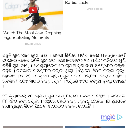
ବଢୁଛି ସୁନା ଏବଂ ରୁପା ଦର । ଗହଣା କିଣିବା ପୂର୍ବରୁ ନଜର ପକାନ୍ତୁ କେଉଁ
ସହରରେ କେତେ ରହିଛି ସୁନା ଦର ।ସେପ୍ଟେମ୍ବର ୨୭ ଅର୍ଥାତ୍‌ ଶନିବାର ପୁଣି
ବଢିଛି ସୁନା ଦାମ୍‌ । ୨୪ କ୍ୟାରେଟ୍‌ ୧୦ ଗ୍ରାମ୍‌ ସୁନା ଦାମ୍‌ ୧,୧୫,୪୮୦ ଟଙ୍କା
ରହିଛି । ଗତକାଲି ୧,୧୪,୮୮୦ ଟଙ୍କା ଥିଲା । ଏଥିରେ ୬୦୦ ଟଙ୍କା ବୃଦ୍ଧି
ହୋଇଛି ।୨୨ କ୍ୟାରେଟ୍‌ ୧୦ ଗ୍ରାମ୍‌ ସୁନା ଦର ୧,୦୫,୮୫୦ ଟଙ୍କା ରହିଛି ।
ଗତକାଲି ୧,୦୫,୩୦୦ ଟଙ୍କା ଥିଲା । ଏଥିରେ ୫୫୦ ଟଙ୍କା ବୃଦ୍ଧି ହୋଇଛି
।
୧୮ କ୍ୟାରେଟ୍‌ ୧୦ ଗ୍ରାମ୍‌ ସୁନା ଦାମ୍‌ ୮୬,୬୧୦ ଟଙ୍କା ରହିଛି । ଗତକାଲି
୮୬,୧୬୦ ଟଙ୍କା ଥିଲା । ଏଥିରେ ୪୫୦ ଟଙ୍କା ବୃଦ୍ଧି ହୋଇଛି ।ଅନ୍ୟପଟେ
ରୁପା ମୂଲ୍ୟ କିଲୋ ପିଛା ୧, ୪୯,୦୦୦ ଟଙ୍କା ହୋଇଛି ।