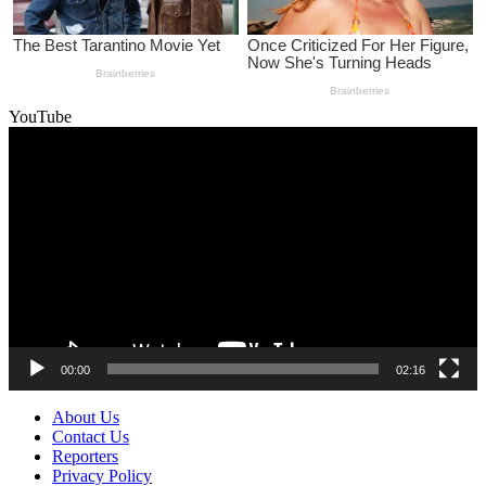
YouTube
Video
Player
00:00
02:16
About Us
Contact Us
Reporters
Privacy Policy