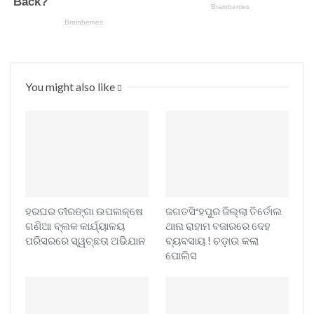
You might also like
ହରଘର ତୀରଙ୍ଗା ଉପଲକ୍ଷେ
ଜଗତସିଂହପୁର ଜିଲ୍ଲା ତିର୍ତୋଲ
ଗଣିଆ ବ୍ଲକ କାର୍ଯ୍ୟାଳୟ
ଥାନା ରାହାମ ବଜାରରେ ଦେହ
ପରିସରରେ ସ୍ୱଚ୍ଛତା ଅଭିଯାନ
ବ୍ୟବସାୟ ! ଚଡ଼ାଉ କଲା
ପୋଲିସ