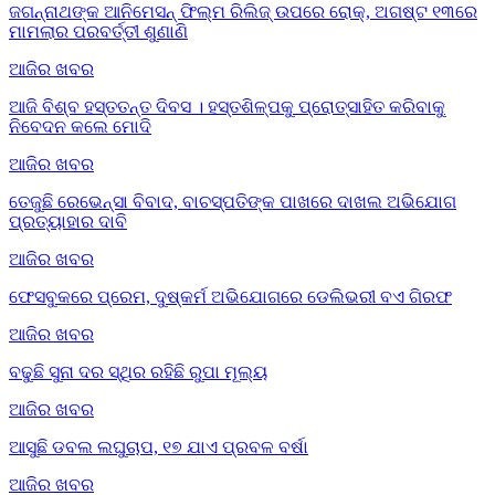
ଜଗନ୍ନାଥଙ୍କ ଆନିମେସନ୍ ଫିଲ୍ମ ରିଲିଜ୍ ଉପରେ ରୋକ୍, ଅଗଷ୍ଟ ୧୩ରେ
ମାମଲାର ପରବର୍ତ୍ତୀ ଶୁଣାଣି
ଆଜିର ଖବର
ଆଜି ବିଶ୍ବ ହସ୍ତତନ୍ତ ଦିବସ । ହସ୍ତଶିଳ୍ପକୁ ପ୍ରୋତ୍ସାହିତ କରିବାକୁ
ନିବେଦନ କଲେ ମୋଦି
ଆଜିର ଖବର
ତେଜୁଛି ରେଭେନ୍ସା ବିବାଦ, ବାଚସ୍ପତିଙ୍କ ପାଖରେ ଦାଖଲ ଅଭିଯୋଗ
ପ୍ରତ୍ୟାହାର ଦାବି
ଆଜିର ଖବର
ଫେସବୁକରେ ପ୍ରେମ, ଦୁଷ୍କର୍ମ ଅଭିଯୋଗରେ ଡେଲିଭରୀ ବଏ ଗିରଫ
ଆଜିର ଖବର
ବଢୁଛି ସୁନା ଦର ସ୍ଥିର ରହିଛି ରୁପା ମୂଲ୍ୟ
ଆଜିର ଖବର
ଆସୁଛି ଡବଲ ଲଘୁଚାପ, ୧୭ ଯାଏ ପ୍ରବଳ ବର୍ଷା
ଆଜିର ଖବର