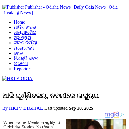
Publisher - Odisha News | Daily Odia News | Odia
Breaking News |
Home
ଆଜିର ଖବର
ଆଧ୍ୟାତ୍ମିକ
ସ୍ବାସ୍ଥ୍ୟ
ଜୀବନ ଚର୍ଯ୍ୟା
ମନୋରଂଜନ
ଖେଳ
ନିଯୁକ୍ତି ଖବର
ଭ୍ରମଣ
Reporters
ଆଜି ଘୂର୍ଣ୍ଣିବଳୟ, ନବମୀରେ ଲଘୁଚାପ
By
HRTV DIGITAL
Last updated
Sep 30, 2025