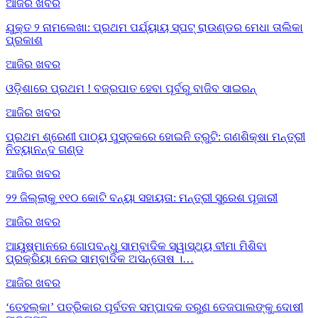
ଆଜିର ଖବର
ଯୁକ୍ତ ୨ ନାମଲେଖା: ପ୍ରଥମ ପର୍ଯ୍ୟାୟ ସ୍ପଟ୍ ରାଉଣ୍ଡର ମେଧା ତାଲିକା
ପ୍ରକାଶ
ଆଜିର ଖବର
ଓଡ଼ିଶାରେ ପ୍ରଥମ ! ବଜ୍ରପାତ ହେବା ପୂର୍ବରୁ ବାଜିବ ସାଇରନ୍
ଆଜିର ଖବର
ପ୍ରଥମ ଶ୍ରେଣୀ ପାଠ୍ୟ ପୁସ୍ତକରେ ହୋଇନି ତ୍ରୁଟି: ଗଣଶିକ୍ଷା ମନ୍ତ୍ରୀ
ନିତ୍ୟାନନ୍ଦ ଗଣ୍ଡ
ଆଜିର ଖବର
୨୨ ଜିଲ୍ଲାକୁ ୧୧୦ କୋଟି ବନ୍ୟା ସହାୟତା: ମନ୍ତ୍ରୀ ସୁରେଶ ପୂଜାରୀ
ଆଜିର ଖବର
ଆୟୁଷ୍ମାନରେ ଗୋପବନ୍ଧୁ ସାମ୍ବାଦିକ ସ୍ୱାସ୍ଥ୍ୟ ବୀମା ମିଶିବା
ପ୍ରକ୍ରିୟା ନେଇ ସାମ୍ବାଦିକ ଅସନ୍ତୋଷ ।…
ଆଜିର ଖବର
‘ତେହଲ୍‌କା’ ପତ୍ରିକାର ପୂର୍ବତନ ସମ୍ପାଦକ ତରୁଣ ତେଜପାଲଙ୍କୁ ଦୋଷୀ