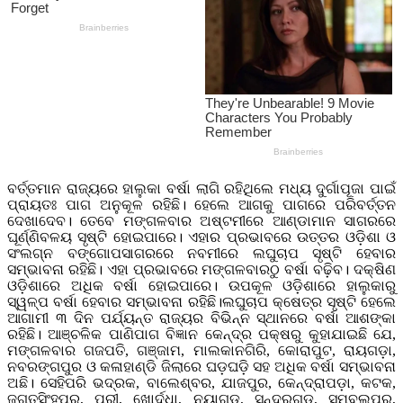
ବର୍ତ୍ତମାନ ରାଜ୍ୟରେ ହାଲୁକା ବର୍ଷା ଲାଗି ରହିଥିଲେ ମଧ୍ୟ ଦୁର୍ଗାପୂଜା ପାଇଁ
ପ୍ରାୟତଃ ପାଗ ଅନୁକୂଳ ରହିଛି। ହେଲେ ଆଗକୁ ପାଗରେ ପରିବର୍ତ୍ତନ
ଦେଖାଦେବ। ତେବେ ମଙ୍ଗଳବାର ଅଷ୍ଟମୀରେ ଆଣ୍ଡାମାନ ସାଗରରେ
ଘୂର୍ଣ୍ଣିବଳୟ ସୃଷ୍ଟି ହୋଇପାରେ। ଏହାର ପ୍ରଭାବରେ ଉତ୍ତର ଓଡ଼ିଶା ଓ
ସଂଲଗ୍ନ ବଙ୍ଗୋପସାଗରରେ ନବମୀରେ ଲଘୁଚାପ ସୃଷ୍ଟି ହେବାର
ସମ୍ଭାବନା ରହିଛି। ଏହା ପ୍ରଭାବରେ ମଙ୍ଗଳବାରଠୁ ବର୍ଷା ବଢ଼ିବ। ଦକ୍ଷିଣ
ଓଡ଼ିଶାରେ ଅଧିକ ବର୍ଷା ହୋଇପାରେ। ଉପକୂଳ ଓଡ଼ିଶାରେ ହାଲୁକାରୁ
ସ୍ୱଳ୍ପ ବର୍ଷା ହେବାର ସମ୍ଭାବନା ରହିଛି।ଲଘୁଚାପ କ୍ଷେତ୍ର ସୃଷ୍ଟି ହେଲେ
ଆଗାମୀ ୩ ଦିନ ପର୍ଯ୍ୟନ୍ତ ରାଜ୍ୟର ବିଭିନ୍ନ ସ୍ଥାନରେ ବର୍ଷା ଆଶଙ୍କା
ରହିଛି। ଆଞ୍ଚଳିକ ପାଣିପାଗ ବିଜ୍ଞାନ କେନ୍ଦ୍ର ପକ୍ଷରୁ କୁହାଯାଇଛି ଯେ,
ମଙ୍ଗଳବାର ଗଜପତି, ଗଞ୍ଜାମ, ମାଲକାନଗିରି, କୋରାପୁଟ, ରାୟଗଡ଼ା,
ନବରଙ୍ଗପୁର ଓ କଳାହାଣ୍ଡି ଜିଲାରେ ଘଡ଼ଘଡ଼ି ସହ ଅଧିକ ବର୍ଷା ସମ୍ଭାବନା
ଅଛି। ସେହିପରି ଭଦ୍ରକ, ବାଲେଶ୍ବର, ଯାଜପୁର, କେନ୍ଦ୍ରାପଡ଼ା, କଟକ,
ଜଗତସିଂହପୁର, ପୁରୀ, ଖୋର୍ଦ୍ଧା, ନୟାଗଡ଼, ସୁନ୍ଦରଗଡ଼, ସମ୍ବଲପୁର,