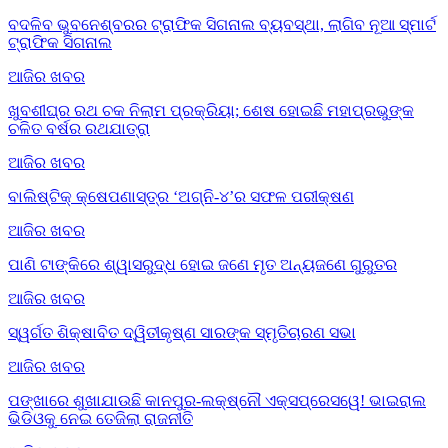
ବଦଳିବ ଭୁବନେଶ୍ବରର ଟ୍ରାଫିକ ସିଗନାଲ ବ୍ୟବସ୍ଥା, ଲାଗିବ ନୂଆ ସ୍ମାର୍ଟ
ଟ୍ରାଫିକ ସିଗନାଲ
ଆଜିର ଖବର
ଖୁବଶୀଘ୍ର ରଥ ଚକ ନିଲାମ ପ୍ରକ୍ରିୟା; ଶେଷ ହୋଇଛି ମହାପ୍ରଭୁଙ୍କ
ଚଳିତ ବର୍ଷର ରଥଯାତ୍ରା
ଆଜିର ଖବର
ବାଲିଷ୍ଟିକ୍ କ୍ଷେପଣାସ୍ତ୍ର ‘ଅଗ୍ନି-୪’ର ସଫଳ ପରୀକ୍ଷଣ
ଆଜିର ଖବର
ପାଣି ଟାଙ୍କିରେ ଶ୍ୱାସରୁଦ୍ଧ ହୋଇ ଜଣେ ମୃତ ଅନ୍ୟଜଣେ ଗୁରୁତର
ଆଜିର ଖବର
ସ୍ୱର୍ଗତ ଶିକ୍ଷାବିତ ଦ୍ୱିତୀକୃଷ୍ଣ ସାରଙ୍କ ସ୍ମୃତିଚାରଣ ସଭା
ଆଜିର ଖବର
ପଙ୍ଖାରେ ଶୁଖାଯାଉଛି କାନପୁର-ଲକ୍ଷ୍ନୌ ଏକ୍ସପ୍ରେସୱେ! ଭାଇରାଲ
ଭିଡିଓକୁ ନେଇ ତେଜିଲା ରାଜନୀତି