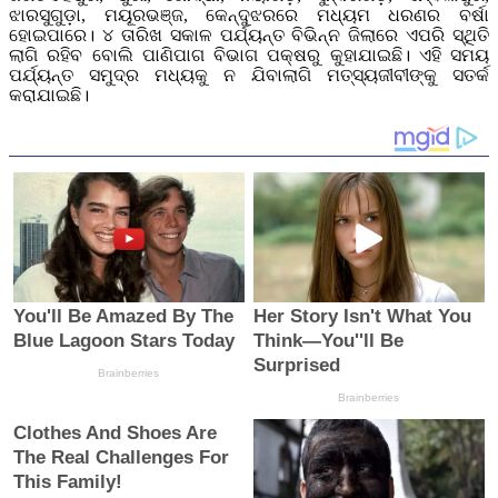
ଝାରସୁଗୁଡ଼ା, ମୟୂରଭଞ୍ଜ, କେନ୍ଦୁଝରରେ ମଧ୍ୟମ ଧରଣର ବର୍ଷା
ହୋଇପାରେ। ୪ ତାରିଖ ସକାଳ ପର୍ଯ୍ୟନ୍ତ ବିଭିନ୍ନ ଜିଲାରେ ଏପରି ସ୍ଥିତି
ଲାଗି ରହିବ ବୋଲି ପାଣିପାଗ ବିଭାଗ ପକ୍ଷରୁ କୁହାଯାଇଛି। ଏହି ସମୟ
ପର୍ଯ୍ୟନ୍ତ ସମୁଦ୍ର ମଧ୍ୟକୁ ନ ଯିବାଲାଗି ମତ୍ସ୍ୟଜୀବୀଙ୍କୁ ସତର୍କ
କରାଯାଇଛି।