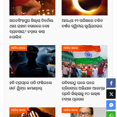
ଜଗତସିଂହପୁର ଜିଲ୍ଲା ତିର୍ତୋଲ
ଆସନ୍ତା ୧୨ ତାରିଖରେ ଚଳିତ
ଥାନା ରାହାମ ବଜାରରେ ଦେହ
ବର୍ଷର ଦ୍ୱିତୀୟ ସୂର୍ଯ୍ୟପରାଗ
ବ୍ୟବସାୟ ! ଚଡ଼ାଉ କଲା
ପୋଲିସ
ଆଜିର ଖବର
ଆଜିର ଖବର
ହନି ଟ୍ରାପ୍‌ରେ ପଡି ଫଶିଗଲେ
ରବିବାରଠୁ ଘରେ ଘରେ
IAF ୱିଙ୍ଗ କମାଣ୍ଡର୍
ତ୍ରିରଙ୍ଗା ଅଭିଯାନ ଆରମ୍ଭ !
ପ୍ରତି ଜିଲ୍ଲାକୁ ୧୦ ଲକ୍ଷ
ଟଙ୍କା ପ୍ରଦାନ
ଆଜିର ଖବର
ଆଜିର ଖବର