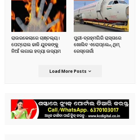
ରାଉରକେଲାରେ ଚାଞ୍ଚଲ୍ୟ।
ପୁରୀ-ବ୍ରହ୍ମଗିରି ରାସ୍ତାରେ
ପେଟ୍ରୋଲ ଢାଳି ଯୁବକଙ୍କୁ
ଖୋଲିବ ଏରୋପ୍ଲେନ୍‌ ଥିମ୍‌
ନିଆଁ ଲଗାଇ ହତ୍ୟା ଉଦ୍ୟମ
ରେସ୍ତୋରାଁ
Load More Posts