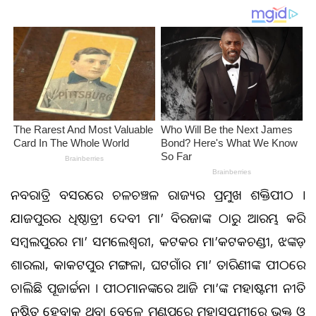
ନବରାତ୍ରି ଅବସରରେ ଚଳଚଞ୍ଚଳ ରାଜ୍ୟର ପ୍ରମୁଖ ଶକ୍ତିପୀଠ ।
ଯାଜପୁରର ଅଧିଷ୍ଠାତ୍ରୀ ଦେବୀ ମା’ ବିରଜାଙ୍କ ଠାରୁ ଆରମ୍ଭ କରି
ସମ୍ବଲପୁରର ମା’ ସମଲେଶ୍ବରୀ, କଟକର ମା’କଟକଚଣ୍ଡୀ, ଝଙ୍କଡ଼
ଶାରଲା, କାକଟପୁର ମଙ୍ଗଳା, ଘଟଗାଁର ମା’ ତାରିଣୀଙ୍କ ପୀଠରେ
ଚାଲିଛି ପୂଜାର୍ଚ୍ଚନା । ପୀଠମାନଙ୍କରେ ଆଜି ମା’ଙ୍କ ମହାଷ୍ଟମୀ ନୀତି
ଅନୁଷ୍ଠିତ ହେବାକୁ ଥିବା ବେଳେ ମଣ୍ଡପରେ ମହାସପ୍ତମୀରେ ଭକ୍ତ ଓ