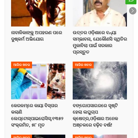
ନାବାଳିକାଙ୍କୁ ଅପହରଣ ପରେ
ଉତ୍ତର ଓଡ଼ିଶାରେ ବନ୍ୟା
ଦୁଷ୍କର୍ମ ଅଭିଯୋଗ
ସମ୍ଭାବନା, ଯେକୌଣସି ସ୍ଥିତିର
ମୁକାବିଲା ପାଇଁ ସରକାର
ପ୍ରସ୍ତୁତ
ଆଜିର ଖବର
ଆଜିର ଖବର
କେରଳମ୍‌ରେ କାୟା ବିସ୍ତାର
ବଙ୍ଗୋପସାଗରରେ ସୃଷ୍ଟି
କଲାଣି
ହେଲା ଲଘୁଚାପ
ଲେପ୍ଟୋସ୍ପାଇରୋସିସ୍;୧୩୫୨
କ୍ଷେତ୍ର,ଓଡ଼ିଶାର ଅନେକ
ସଂକ୍ରମିତ, ୫୮ ମୃତ
ଅଞ୍ଚଳରେ ବଢ଼ିବ ବର୍ଷା!
ଆଜିର ଖବର
ଆଜିର ଖବର