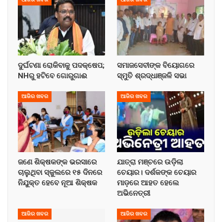
ଦୁର୍ଘଟଣା ରୋକିବାକୁ ପଦକ୍ଷେପ;
ସମାଜସେବୀଙ୍କ ବିୟୋଗରେ
NHରୁ ହଟିବେ ଗୋରୁଗାଈ
ସ୍ମୁତି ଶ୍ରଦ୍ଧାଞ୍ଜଳି ସଭା
ଆଜିର ଖବର
ଆଜିର ଖବର
ଜଣେ ଶିକ୍ଷକଙ୍କ ଭରସାରେ
ଯାତ୍ରା ମଞ୍ଚରେ ଉଡ଼ିଲା
ଚାଲୁଥିବା ସ୍କୁଲରେ ୧୫ ଦିନରେ
ଚେୟାର। ଦର୍ଶକଙ୍କ ଚେୟାର
ନିଯୁକ୍ତ ହେବେ ନୂଆ ଶିକ୍ଷକ
ମାଡ଼ରେ ଆହତ ହେଲେ
ଅଭିନେତ୍ରୀ
ଆଜିର ଖବର
ଆଜିର ଖବର