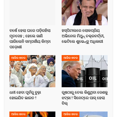
ବର୍ଷେ ହେଲା ଘରେ ପଡ଼ିରହିଲା
ହସ୍ପିଟାଲରେ ଲୋକପ୍ରିୟ
ମୃତଦେହ ; ହେଲେ ଜାଣି
ଅଭିନେତା ମିଥୁନ୍ ଚକ୍ରବର୍ତ୍ତୀ,
ପାରିଲେନି ସମ୍ପର୍କୀୟ କିମ୍ବା
ଭେଟିଲେ ଶୁଭେନ୍ଦୁ ଅଧିକାରୀ
ପଡ଼ୋଶୀ
ଆଜିର ଖବର
ଆଜିର ଖବର
ଧନୀ ହେବା ପୂର୍ବରୁ ବୁଢ଼ା
ରୁଷଠାରୁ ତେଲ କିଣୁଥିବା ଦେଶକୁ
ହୋଇଯିବ ଭାରତ !
ଝଟ୍‌କା ! ସିନେଟ୍‌ରେ ପାସ୍ ହେଲା
ବିଲ୍
ଆଜିର ଖବର
ଆଜିର ଖବର