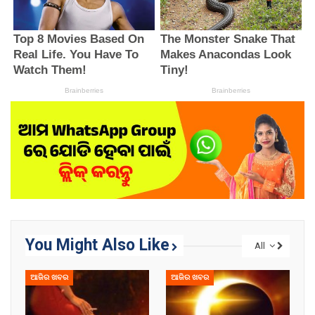
You Might Also Like
All
ଆଜିର ଖବର
ଆଜିର ଖବର