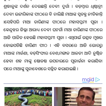
ଶ୍ରଦ୍ଧାଳୁଙ୍କ ଦର୍ଶନ ଦେଉଛନ୍ତି ଦେବୀ ଦୁର୍ଗା । ବଡ଼ମ୍ବାର ଅଧିଷ୍ଠାତ୍ରୀ
ଦେବୀ ଭଟ୍ଟାରିକାଙ୍କ ପୀଠରେ ବି ଚାଲିଛି ମାଆଙ୍କ ସ୍ବତନ୍ତ୍ର ନୀତିକାନ୍ତି
।ସେହିପରି ମାଆ ତାରିଣୀଙ୍କ ପୀଠରେ ମହାସପ୍ତମୀ ପୂଜା ।
କେନ୍ଦୁଝର ଜିଲ୍ଲା ଆରାଧ୍ୟ ଦେବୀ ଘଟଗାଁ ମାଆ ତାରିଣୀଙ୍କ ପୀଠରେ
ଆଜି ପାଳିତ ହେଉଛି ମହାସପ୍ତମୀ ପୂଜା । ଏଥିପାଇଁ ଉତ୍ସବ ମୁଖର
ହୋଇପଡିଛି ତାରିଣୀ ପୀଠ । ଏହି ଅବସରରେ ଆଜି ଭୋରରୁ
ମାଆଙ୍କ ମାର୍ଜଣା, ବଡ଼ସିଂଙ୍ଘାର ବେଶ,ମଙ୍ଗଳ ଆଳତୀ ଆଦି ଅନୁଷ୍ଠିତ
ହେବା ଶହ ମାଙ୍କୁ ଷୋଡଷ ଉପଚାରରେ ପୂଜାର୍ଚ୍ଚନା କରାଯିବା
ପରେ ମାଆଙ୍କୁ ସୁନାବେଶରେ ସଜ୍ଜିତ କରାଯାଇଛି ।