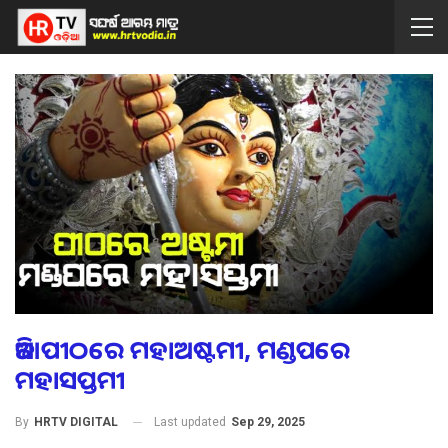
ଆଜି ପୀଠରେ ମହାଅଷ୍ଟମୀ, ମଣ୍ଡପରେ
ମହାସପ୍ତମୀ
Last updated
Sep 29, 2025
By
HRTV DIGITAL