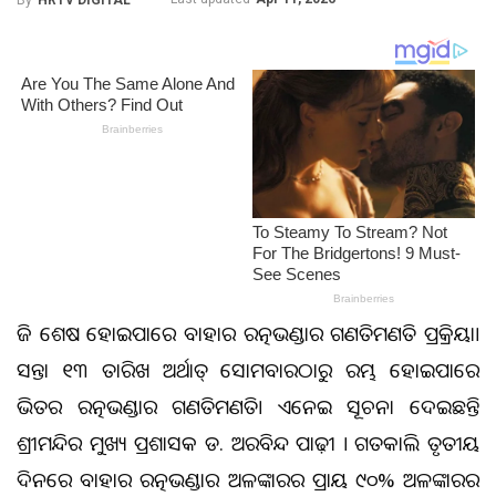
ଆଜି ଶେଷ ହୋଇପାରେ ବାହାର ରତ୍ନଭଣ୍ଡାର ଗଣତିମଣତି ପ୍ରକ୍ରିୟା।
ଆସନ୍ତା ୧୩ ତାରିଖ ଅର୍ଥାତ୍ ସୋମବାରଠାରୁ ଆରମ୍ଭ ହୋଇପାରେ
ଭିତର ରତ୍ନଭଣ୍ଡାର ଗଣତିମଣତି। ଏନେଇ ସୂଚନା ଦେଇଛନ୍ତି
ଶ୍ରୀମନ୍ଦିର ମୁଖ୍ୟ ପ୍ରଶାସକ ଡ. ଅରବିନ୍ଦ ପାଢ଼ୀ । ଗତକାଲି ତୃତୀୟ
ଦିନରେ ବାହାର ରତ୍ନଭଣ୍ଡାର ଅଳଙ୍କାରର ପ୍ରାୟ ୯୦% ଅଳଙ୍କାରର