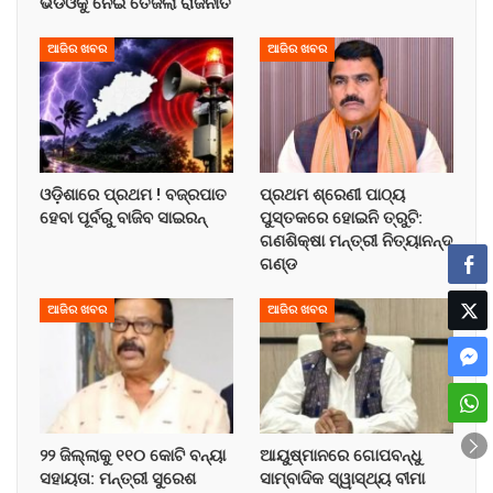
ଭିଡିଓକୁ ନେଇ ତେଜିଲା ରାଜନୀତି
ଆଜିର ଖବର
ଆଜିର ଖବର
ଓଡ଼ିଶାରେ ପ୍ରଥମ ! ବଜ୍ରପାତ
ପ୍ରଥମ ଶ୍ରେଣୀ ପାଠ୍ୟ
ହେବା ପୂର୍ବରୁ ବାଜିବ ସାଇରନ୍
ପୁସ୍ତକରେ ହୋଇନି ତ୍ରୁଟି:
ଗଣଶିକ୍ଷା ମନ୍ତ୍ରୀ ନିତ୍ୟାନନ୍ଦ
ଗଣ୍ଡ
ଆଜିର ଖବର
ଆଜିର ଖବର
୨୨ ଜିଲ୍ଲାକୁ ୧୧୦ କୋଟି ବନ୍ୟା
ଆୟୁଷ୍ମାନରେ ଗୋପବନ୍ଧୁ
ସହାୟତା: ମନ୍ତ୍ରୀ ସୁରେଶ
ସାମ୍ବାଦିକ ସ୍ୱାସ୍ଥ୍ୟ ବୀମା