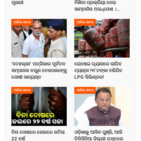
ପୂଜାରୀ
ମିଶିବା ପ୍ରକ୍ରିୟା ନେଇ
ସାମ୍ବାଦିକ ଅସନ୍ତୋଷ ।…
ଆଜିର ଖବର
ଆଜିର ଖବର
‘ତେହଲ୍‌କା’ ପତ୍ରିକାର ପୂର୍ବତନ
ରୋଷେଇ ଗ୍ୟାସରେ ଲାଗିବ
ସମ୍ପାଦକ ତରୁଣ ତେଜପାଲଙ୍କୁ
ଟ୍ୟାକ୍ସ !୧୮ଟଙ୍କା ବଢିଯିବ
ଦୋଷୀ ସାବ୍ୟସ୍ତ
LPG ସିଲିଣ୍ଡର!
ଆଜିର ଖବର
ଆଜିର ଖବର
ବିନା ଦୋଷରେ ଜେଲରେ କଟିଲା
ଓଡ଼ିଶାକୁ ଆସିବ ପୁଞ୍ଜି, ଆଜି
22 ବର୍ଷ
ତିନିଦିନିଆ ଦିଲ୍ଲୀ ଗସ୍ତରେ