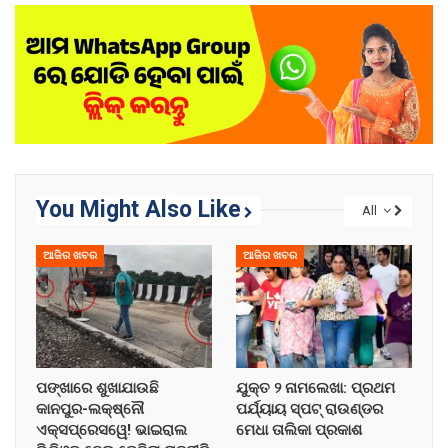
You Might Also Like
All
ଆଜିର ଖବର
ଆଜିର ଖବର
ପଙ୍ଖାରେ ଶୁଖାଯାଉଛି
ଯୁକ୍ତ ୨ ନାମଲେଖା: ପ୍ରଥମ
କାନପୁର-ଲକ୍ଷ୍ନୌ
ପର୍ଯ୍ୟାୟ ସ୍ପଟ୍ ରାଉଣ୍ଡର
ଏକ୍ସପ୍ରେସୱେ! ଭାଇରାଲ
ମେଧା ତାଲିକା ପ୍ରକାଶ