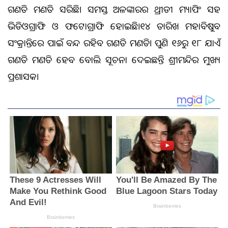
ଗଣତି ମଣତି ସରିଛି। ସମସ୍ତ ଅଳଙ୍କାରର ଥ୍ରୀଡୀ ମ୍ୟାପିଂ ସହ
ଭିଡିଓଗ୍ରାଫି ଓ ଫଟୋଗ୍ରାଫି ହୋଇଛି।୧୪ ତାରିଖ ମହାବିଷୁବ
ସଂକ୍ରାନ୍ତିରେ ପାଇଁ ବନ୍ଦ ରହିବ ଗଣତି ମଣତି। ପୁଣି ୧୬ରୁ ୧୮ ଯାଏଁ
ଗଣତି ମଣତି ହେବ ବୋଲି ସୂଚନା ଦେଇଛନ୍ତି ଶ୍ରୀମନ୍ଦିର ମୁଖ୍ୟ
ପ୍ରଶାସକ।