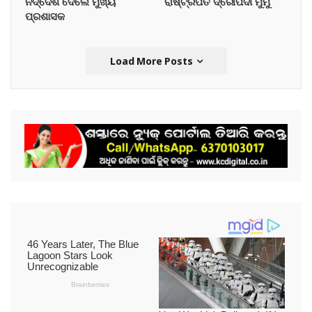
ନିର୍ଦ୍ଦେଶ ଦେଲେ ମୁଖ୍ୟ
ରାଷ୍ଟ୍ରପତି ଦ୍ରୌପଦୀ ମୁର୍ମୁ
ପ୍ରଶାସକ
Load More Posts