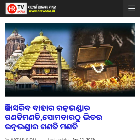
ଆଜି ସରିବ ବାହାର ରତ୍ନଭଣ୍ଡାର
ଗଣତିମଣତି,ସୋମବାରଠୁ ଭିତର
ରତ୍ନଭଣ୍ଡାର ଗଣତି ମଣତି
Last updated
Apr 11, 2026
By
HRTV DIGITAL