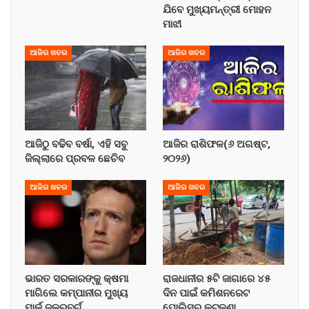
ଯିବେ ମୁଖ୍ୟମନ୍ତ୍ରୀ ମୋହନ
ମାଝୀ
ଆଜିର ଖବର
ଆଜିର ଖବର
ଆଜିଠୁ ବଢିବ ବର୍ଷା, ଏହି ସବୁ
ଆଜିର ରାଶିଫଳ(୬ ଅଗଷ୍ଟ,
ଜିଲ୍ଲାରେ ପ୍ରବଳ ଛେଚିବ
୨୦୨୬)
ଆଜିର ଖବର
ଆଜିର ଖବର
ଭାରତ ସରକାରଙ୍କୁ କ୍ଷମା
ରାଜଧାନୀର ୫ଟି ଜାଗାରେ ୪୫
ମାଗିଲେ କମ୍ପାନୀର ମୁଖ୍ୟ
ଦିନ ପାଇଁ କମିଶନରେଟ
ମାର୍କ ଜୁକରବର୍ଗ
ପୋଲିସର କଟକଣା