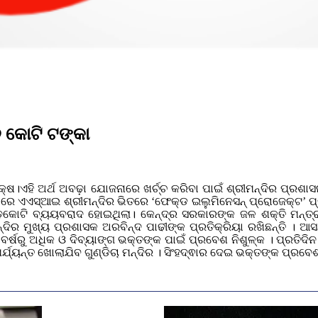
 କୋଟି ଟଙ୍କା
କ୍ଷ।ଏହି ଅର୍ଥ ଅବଢ଼ା ଯୋଜନାରେ ଖର୍ଚ୍ଚ କରିବା ପାଇଁ ଶ୍ରୀମନ୍ଦିର ପ୍ରଶ
ିହାରେ ଏଏସ୍‌ଆଇ ଶ୍ରୀମନ୍ଦିର ଭିତରେ ‘ଫେକ୍‌ଡ ଇଲୁମିନେସନ୍‌ ପ୍ରୋଜେକ୍ଟ’ 
େଢ଼କୋଟି ବ୍ୟୟବରାଦ ହୋଇଥିଲା। କେନ୍ଦ୍ର ସରକାରଙ୍କ ଜଳ ଶକ୍ତି ମନ୍ତ୍ରାଳ
ନ୍ଦିର ମୁଖ୍ୟ ପ୍ରଶାସକ ଅରବିନ୍ଦ ପାଢୀଙ୍କ ପ୍ରତିକ୍ରିୟା ରଖିଛନ୍ତି । ଆସ
ର୍ଷରୁ ଅଧିକ ଓ ଦିବ୍ୟାଙ୍ଗ ଭକ୍ତଙ୍କ ପାଇଁ ପ୍ରବେଶ ନିଶୁଳ୍କ । ପ୍ରତିଦିନ 
୍ୟନ୍ତ ଖୋଲାଯିବ ଗୁଣ୍ଡିଚା ମନ୍ଦିର । ସିଂହଦ୍ଵାର ଦେଇ ଭକ୍ତଙ୍କ ପ୍ରବେଶ 