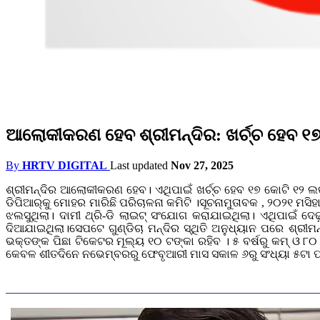
ଆଲୋକୀକରଣ ହେବ ଶ୍ରୀମନ୍ଦିର: ଖର୍ଚ୍ଚ ହେବ ୧୭
By
HRTV DIGITAL
Last updated
Nov 27, 2025
ଶ୍ରୀମନ୍ଦିର ଆଲୋକୀକରଣ ହେବ। ଏଥିପାଇଁ ଖର୍ଚ୍ଚ ହେବ ୧୭ କୋଟି ୧୨ ଲ
ଡିପିଆର୍‌କୁ ମୋହର ମାରିଛି ପରିଚାଳନା କମିଟି ।ସୂଚନାମୁତାବକ , ୨୦୨୧ ମସ
ଝଲସୁଥିଲା। ଦାମୀ ଥ୍ରି-ଡି ଲାଇଟ୍‌ ସଂଯୋଗ କରାଯାଇଥିଲା। ଏଥିପାଇଁ ଦ
ଦିଆଯାଇଥିଲା।ସେପଟେ ଗୁଣ୍ଡିଚା ମନ୍ଦିର ସ୍ଥିତି ଅନୁଧ୍ୟାନ ପରେ ଶ୍ରୀମ
ଭକ୍ତଙ୍କ ପିଛା ଟିକେଟର ମୂଲ୍ୟ ୧୦ ଟଙ୍କା ରହିବ । ୫ ବର୍ଷରୁ କମ୍ ଓ ୮୦ ବ
କେବଳ ଶୀତଦିନେ ନଭେମ୍ବରରୁ ଫେବୃଆରୀ ମାସ ସକାଳ ୬ରୁ ସଂଧ୍ୟା ୫ଟା ପର୍ଯ