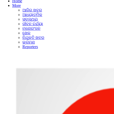
Home
More
ଆଜିର ଖବର
ଆଧ୍ୟାତ୍ମିକ
ସ୍ବାସ୍ଥ୍ୟ
ଜୀବନ ଚର୍ଯ୍ୟା
ମନୋରଂଜନ
ଖେଳ
ନିଯୁକ୍ତି ଖବର
ଭ୍ରମଣ
Reporters