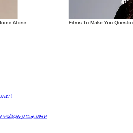
ାରୋହ !
େବ କାର୍ଯ୍ୟବନ୍ଦ ଆନ୍ଦୋଳନ