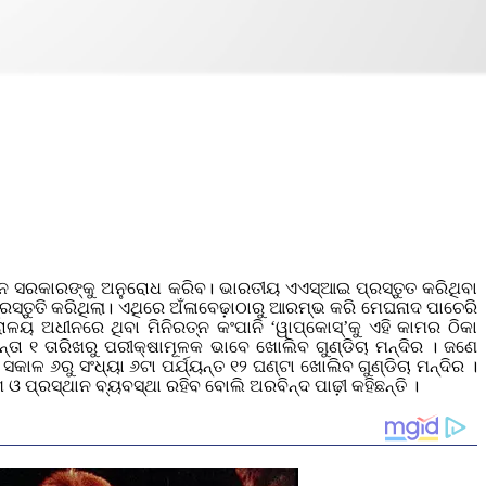
ାସନ ସରକାରଙ୍କୁ ଅନୁରୋଧ କରିବ। ଭାରତୀୟ ଏଏସ୍‌ଆଇ ପ୍ରସ୍ତୁତ କରିଥିବା
ପ୍ରସ୍ତୁତି କରିଥିଲା। ଏଥିରେ ଅଁଳାବେଢ଼ାଠାରୁ ଆରମ୍ଭ କରି ମେଘନାଦ ପା‌ଚେରି
ୟ ଅଧୀନରେ ଥିବା ମିନିରତ୍ନ କଂପାନି ‘ୱାପ୍‌କୋସ୍‌’କୁ ଏହି କାମର ଠିକା
ନ୍ତା ୧ ତାରିଖରୁ ପରୀକ୍ଷାମୂଳକ ଭାବେ ଖୋଲିବ ଗୁଣ୍ଡିଚା ମନ୍ଦିର । ଜଣେ
ସକାଳ ୬ରୁ ସଂଧ୍ୟା ୬ଟା ପର୍ଯ୍ୟନ୍ତ ୧୨ ଘଣ୍ଟା ଖୋଲିବ ଗୁଣ୍ଡିଚା ମନ୍ଦିର ।
ଓ ପ୍ରସ୍ଥାନ ବ୍ୟବସ୍ଥା ରହିବ ବୋଲି ଅରବିନ୍ଦ ପାଢ଼ୀ କହିଛନ୍ତି ।