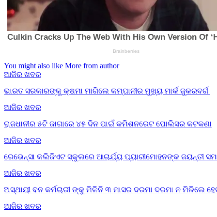
You might also like
More from author
ଆଜିର ଖବର
ଭାରତ ସରକାରଙ୍କୁ କ୍ଷମା ମାଗିଲେ କମ୍ପାନୀର ମୁଖ୍ୟ ମାର୍କ ଜୁକରବର୍ଗ
ଆଜିର ଖବର
ରାଜଧାନୀର ୫ଟି ଜାଗାରେ ୪୫ ଦିନ ପାଇଁ କମିଶନରେଟ ପୋଲିସର କଟକଣା
ଆଜିର ଖବର
ରେଭେନ୍ସା କଲିଜିଏଟ ସ୍କୁଲରେ ଆଚାର୍ଯ୍ୟ ପ୍ୟାରୀମୋହନଙ୍କ ଜୟନ୍ତୀ ସମ
ଆଜିର ଖବର
ଅସ୍ଥାୟୀ ବନ କର୍ମଚାରୀ ଙ୍କୁ ମିଳିନି ୩ ମାସର ଦରମା ଦରମା ନ ମିଳିଲେ ହ
ଆଜିର ଖବର