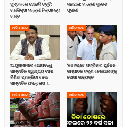
ପୁସ୍ତକରେ ହୋଇନି ତ୍ରୁଟି:
ସହାୟତା: ମନ୍ତ୍ରୀ ସୁରେଶ
ଗଣଶିକ୍ଷା ମନ୍ତ୍ରୀ ନିତ୍ୟାନନ୍ଦ
ପୂଜାରୀ
ଗଣ୍ଡ
ଆଜିର ଖବର
ଆଜିର ଖବର
ଆୟୁଷ୍ମାନରେ ଗୋପବନ୍ଧୁ
‘ତେହଲ୍‌କା’ ପତ୍ରିକାର ପୂର୍ବତନ
ସାମ୍ବାଦିକ ସ୍ୱାସ୍ଥ୍ୟ ବୀମା
ସମ୍ପାଦକ ତରୁଣ ତେଜପାଲଙ୍କୁ
ମିଶିବା ପ୍ରକ୍ରିୟା ନେଇ
ଦୋଷୀ ସାବ୍ୟସ୍ତ
ସାମ୍ବାଦିକ ଅସନ୍ତୋଷ ।…
ଆଜିର ଖବର
ଆଜିର ଖବର