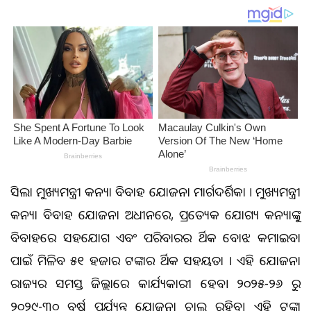
ଆସିଲା ମୁଖ୍ୟମନ୍ତ୍ରୀ କନ୍ୟା ବିବାହ ଯୋଜନା ମାର୍ଗଦର୍ଶିକା । ମୁଖ୍ୟମନ୍ତ୍ରୀ
କନ୍ୟା ବିବାହ ଯୋଜନା ଅଧୀନରେ, ପ୍ରତ୍ୟେକ ଯୋଗ୍ୟ କନ୍ୟାଙ୍କୁ
ବିବାହରେ ସହଯୋଗ ଏବଂ ପରିବାରର ଆର୍ଥିକ ବୋଝ କମାଇବା
ପାଇଁ ମିଳିବ ୫୧ ହଜାର ଟଙ୍କାର ଆର୍ଥିକ ସହୟତା । ଏହି ଯୋଜନା
ରାଜ୍ୟର ସମସ୍ତ ଜିଲ୍ଲାରେ କାର୍ଯ୍ୟକାରୀ ହେବ। ୨୦୨୫-୨୬ ରୁ
୨୦୨୯-୩୦ ବର୍ଷ ପର୍ଯ୍ୟନ୍ତ ଯୋଜନା ଚାଲୁ ରହିବ। ଏହି ଟଙ୍କା