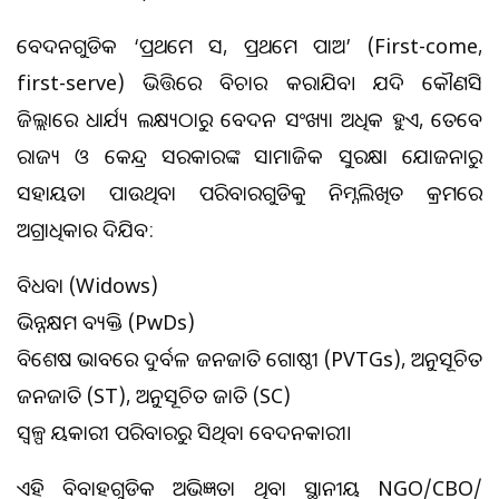
ଆବେଦନଗୁଡିକ ‘ପ୍ରଥମେ ଆସ, ପ୍ରଥମେ ପାଅ’ (First-come,
first-serve) ଭିତ୍ତିରେ ବିଚାର କରାଯିବ। ଯଦି କୌଣସି
ଜିଲ୍ଲାରେ ଧାର୍ଯ୍ୟ ଲକ୍ଷ୍ୟଠାରୁ ଆବେଦନ ସଂଖ୍ୟା ଅଧିକ ହୁଏ, ତେବେ
ରାଜ୍ୟ ଓ କେନ୍ଦ୍ର ସରକାରଙ୍କ ସାମାଜିକ ସୁରକ୍ଷା ଯୋଜନାରୁ
ସହାୟତା ପାଉଥିବା ପରିବାରଗୁଡିକୁ ନିମ୍ନଲିଖିତ କ୍ରମରେ
ଅଗ୍ରାଧିକାର ଦିଆଯିବ:
ବିଧବା (Widows)
ଭିନ୍ନକ୍ଷମ ବ୍ୟକ୍ତି (PwDs)
ବିଶେଷ ଭାବରେ ଦୁର୍ବଳ ଜନଜାତି ଗୋଷ୍ଠୀ (PVTGs), ଅନୁସୂଚିତ
ଜନଜାତି (ST), ଅନୁସୂଚିତ ଜାତି (SC)
ସ୍ୱଳ୍ପ ଆୟକାରୀ ପରିବାରରୁ ଆସିଥିବା ଆବେଦନକାରୀ।
ଏହି ବିବାହଗୁଡିକ ଅଭିଜ୍ଞତା ଥିବା ସ୍ଥାନୀୟ NGO/CBO/