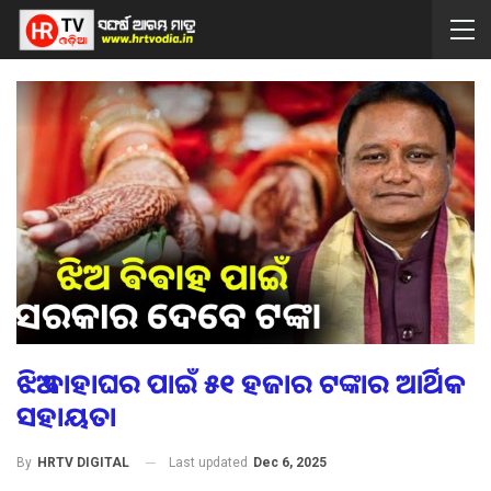
ଝିଅ ବାହାଘର ପାଇଁ ୫୧ ହଜାର ଟଙ୍କାର ଆର୍ଥିକ
ସହାୟତା
Last updated
Dec 6, 2025
By
HRTV DIGITAL