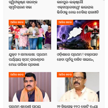
ଦ୍ୱିତୀକୃଷ୍ଣ ସାରଙ୍କ
କାନପୁର-ଲକ୍ଷ୍ନୌ
ସ୍ମୃତିଚାରଣ ସଭା
ଏକ୍ସପ୍ରେସୱେ! ଭାଇରାଲ
ଭିଡିଓକୁ ନେଇ ତେଜିଲା ରାଜନୀତି
ଆଜିର ଖବର
ଆଜିର ଖବର
ଯୁକ୍ତ ୨ ନାମଲେଖା: ପ୍ରଥମ
ଓଡ଼ିଶାରେ ପ୍ରଥମ ! ବଜ୍ରପାତ
ପର୍ଯ୍ୟାୟ ସ୍ପଟ୍ ରାଉଣ୍ଡର
ହେବା ପୂର୍ବରୁ ବାଜିବ ସାଇରନ୍
ମେଧା ତାଲିକା ପ୍ରକାଶ
ଆଜିର ଖବର
ଆଜିର ଖବର
ପ୍ରଥମ ଶ୍ରେଣୀ ପାଠ୍ୟ
୨୨ ଜିଲ୍ଲାକୁ ୧୧୦ କୋଟି ବନ୍ୟା