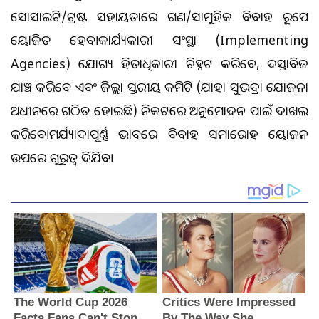
ସୋସାଇଟି/ଟ୍ରଷ୍ଟ ସହାୟତାରେ ଗଣ/ସାମୁହିକ ବିବାହ ରୂପେ
ଆୟୋଜିତ ହେବ।କାର୍ଯ୍ୟକାରୀ ସଂସ୍ଥା (Implementing
Agencies) ଯୋଗ୍ୟ ହିତାଧିକାରୀ ଚିହ୍ନଟ କରିବେ, ଦସ୍ତାବିଜ
ଯାଞ୍ଚ କରିବେ ଏବଂ ଜିଲ୍ଲା ସ୍ତରୀୟ କମିଟି (ଯାହା ସୁଭଦ୍ରା ଯୋଜନା
ଅଧୀନରେ ଗଠିତ ହୋଇଛି) ନିକଟରେ ଅନୁମୋଦନ ପାଇଁ ଦାଖଲ
କରିବେ।ମର୍ଯ୍ୟାଦାପୂର୍ଣ୍ଣ ଭାବରେ ବିବାହ ସମାରୋହ ଆୟୋଜନ
ଉପରେ ଗୁରୁତ୍ୱ ଦିଆଯିବ।