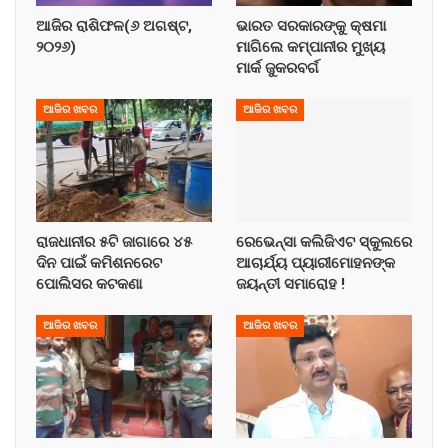
ଆଜିର ରାଶିଫଳ(୬ ଅଗଷ୍ଟ,
ଭାରତ ସରକାରଙ୍କୁ କ୍ଷମା
୨୦୨୬)
ମାଗିଲେ କମ୍ପାନୀର ମୁଖ୍ୟ
ମାର୍କ ଜୁକରବର୍ଗ
ଆଜିର ଖବର
ଆଜିର ଖବର
ରାଜଧାନୀର ୫ଟି ଜାଗାରେ ୪୫
ରେଭେନ୍ସା କଲିଜିଏଟ ସ୍କୁଲରେ
ଦିନ ପାଇଁ କମିଶନରେଟ
ଆଚାର୍ଯ୍ୟ ପ୍ୟାରୀମୋହନଙ୍କ
ପୋଲିସର କଟକଣା
ଜୟନ୍ତୀ ସମାରୋହ !
ଆଜିର ଖବର
ଆଜିର ଖବର