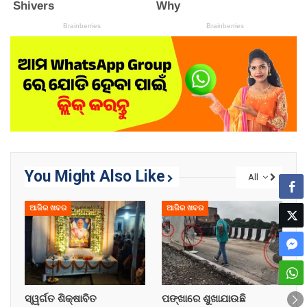
You Might Also Like
All
ଆଜିର ଖବର
ଆଜିର ଖବର
ସ୍ୱର୍ଗତ ଶିକ୍ଷାବିତ
ପଙ୍ଖାରେ ଶୁଖାଯାଉଛି