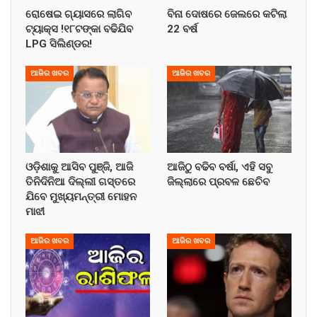
ରୋଷେଇ ଗ୍ୟାସରେ ଲାଗିବ
ବିନା ଦୋଷରେ ଜେଲରେ କଟିଲା
ଟ୍ୟାକ୍ସ !୧୮ଟଙ୍କା ବଢିଯିବ
22 ବର୍ଷ
LPG ସିଲିଣ୍ଡର!
ଆଜିର ଖବର
ଆଜିର ଖବର
ଓଡ଼ିଶାକୁ ଆସିବ ପୁଞ୍ଜି, ଆଜି
ଆଜିଠୁ ବଢିବ ବର୍ଷା, ଏହି ସବୁ
ତିନିଦିନିଆ ଦିଲ୍ଲୀ ଗସ୍ତରେ
ଜିଲ୍ଲାରେ ପ୍ରବଳ ଛେଚିବ
ଯିବେ ମୁଖ୍ୟମନ୍ତ୍ରୀ ମୋହନ
ମାଝୀ
ଆଜିର ଖବର
ଆଜିର ଖବର