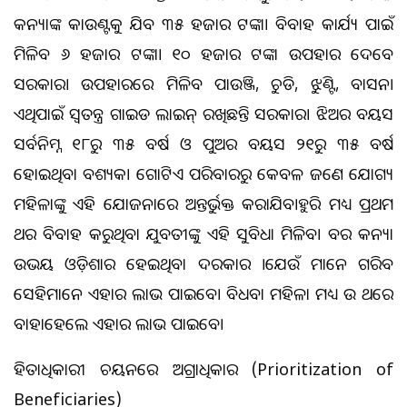
କନ୍ୟାଙ୍କ ଆକାଉଣ୍ଟକୁ ଯିବ ୩୫ ହଜାର ଟଙ୍କା। ବିବାହ କାର୍ଯ୍ୟ ପାଇଁ
ମିଳିବ ୬ ହଜାର ଟଙ୍କା। ୧୦ ହଜାର ଟଙ୍କା ଉପହାର ଦେବେ
ସରକାର। ଉପହାରରେ ମିଳିବ ପାଉଞ୍ଜି, ଚୁଡି, ଝୁଣ୍ଟିଆ, ବାସନ।
ଏଥିପାଇଁ ସ୍ବତନ୍ତ୍ର ଗାଇଡ ଲାଇନ୍ ରଖିଛନ୍ତି ସରକାର। ଝିଅର ବୟସ
ସର୍ବନିମ୍ନ ୧୮ରୁ ୩୫ ବର୍ଷ ଓ ପୁଅର ବୟସ ୨୧ରୁ ୩୫ ବର୍ଷ
ହୋଇଥିବା ଆବଶ୍ୟକ। ଗୋଟିଏ ପରିବାରରୁ କେବଳ ଜଣେ ଯୋଗ୍ୟ
ମହିଳାଙ୍କୁ ଏହି ଯୋଜନାରେ ଅନ୍ତର୍ଭୁକ୍ତ କରାଯିବ।ଆହୁରି ମଧ୍ୟ ପ୍ରଥମ
ଥର ବିବାହ କରୁଥିବା ଯୁବତୀଙ୍କୁ ଏହି ସୁବିଧା ମିଳିବ। ବର କନ୍ୟା
ଉଭୟ ଓଡ଼ିଶାର ହେଇଥିବା ଦରକାର ।ଯେଉଁ ମାନେ ଗରିବ
ସେହିମାନେ ଏହାର ଲାଭ ପାଇବେ। ବିଧବା ମହିଳା ମଧ୍ୟ ଆଉ ଥରେ
ବାହାହେଲେ ଏହାର ଲାଭ ପାଇବେ।
ହିତାଧିକାରୀ ଚୟନରେ ଅଗ୍ରାଧିକାର (Prioritization of
Beneficiaries)