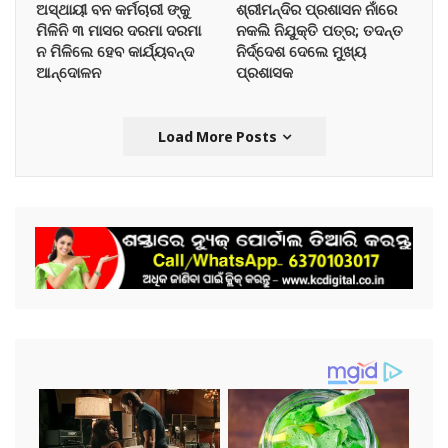
ଅସ୍ଥାୟୀ ବନ କର୍ମଚାରୀ ଙ୍କୁ
ଶ୍ରୀମନ୍ଦିର ପ୍ରଶାସନ ନାଁରେ
ମିଳିନି ୩ ମାସର ଦରମା ଦରମା
ନକଲି ନିଯୁକ୍ତି ପତ୍ର; ତଦନ୍ତ
ନ ମିଳିଲେ ହେବ କାର୍ଯ୍ୟବନ୍ଦ
ନିର୍ଦ୍ଦେଶ ଦେଲେ ମୁଖ୍ୟ
ଆନ୍ଦୋଳନ
ପ୍ରଶାସକ
Load More Posts