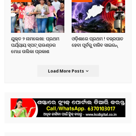
ଯୁକ୍ତ ୨ ନାମଲେଖା: ପ୍ରଥମ
ଓଡ଼ିଶାରେ ପ୍ରଥମ ! ବଜ୍ରପାତ
ପର୍ଯ୍ୟାୟ ସ୍ପଟ୍ ରାଉଣ୍ଡର
ହେବା ପୂର୍ବରୁ ବାଜିବ ସାଇରନ୍
ମେଧା ତାଲିକା ପ୍ରକାଶ
Load More Posts