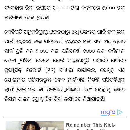
ବ୍ୟବହାର କରିବା ଉପରେ ୧୦,୦୦୦ ଟଙ୍କା ବଦଳରେ ୫,୦୦୦ ଟଙ୍କା
ଜରିମାନା ଦେବାକୁ ପଡିବ।
ସେହିପରି ଅନୁମତିପ୍ରାପ୍ତ ଓଜନଠାରୁ ଅଧିକ ଓଜନର ଗାଡ଼ି ଚଲାଇବା
ପାଇଁ ୨୦,୦୦୦ ଟଙ୍କା ପରିବର୍ତ୍ତେ ୧୦,୦୦୦ ଟଙ୍କା ଏବଂ ଅଧିକ ଲୋଡ୍
ପାଇଁ ପ୍ରତି ଟନ୍ ୨,୦୦୦ ଟଙ୍କା ପରିବର୍ତ୍ତେ ୧୦୦୦ ଟଙ୍କା ଜରିମାନା
ଦେବାକୁ ପଡିବ। ତେବେ ଯେଉଁ ଚାଲାଣଗୁଡ଼ିକ ସମ୍ପର୍କରେ କୋର୍ଟରେ
ପ୍ରସିକ୍ୟୁସନ୍ ରିପୋର୍ଟ (PR) ଦାଖଲ କରାଯାଇଛି, ସେଗୁଡ଼ିକ ଏହି
ଯୋଜନାର ପରିସରଭୁକ୍ତ ହେବ ନାହିଁ।ଏହି ନିଷ୍ପତ୍ତି ପଡ଼ିରହିଥିବା
ଟ୍ରାଫିକ୍ ଚାଲାଣର ବାକି ପରିମାଣକୁ କମାଇବା ଏବଂ ସ୍ୱେଚ୍ଛାକୃତ ଭାବେ
ନିୟମ ପାଳନକୁ ପ୍ରୋତ୍ସାହିତ କରିବା ଲକ୍ଷ୍ୟରେ ନିଆଯାଇଛି।