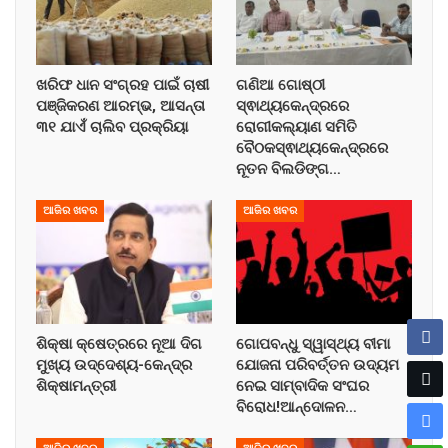
ଖରିଫ ଧାନ ସଂଗ୍ରହ ପାଇଁ ଚାଷୀ
ଗଣିଆ ଗୋଷ୍ଠୀ
ପଞ୍ଜିକରଣ ଆରମ୍ଭ, ଆସନ୍ତା
ସ୍ଵାଥ୍ୟକେନ୍ଦ୍ରରେ
୩୧ ଯାଏଁ ଚାଲିବ ପ୍ରକ୍ରିୟା
ରୋଗୀକଲ୍ୟାଣ ସମିତି
ବୈଠକସ୍ଵାଥ୍ୟକେନ୍ଦ୍ରରେ
ନୂତନ ବିଲଡିଙ୍ଗ…
ଆଜିର ଖବର
ଆଜିର ଖବର
ଶିକ୍ଷା କ୍ଷେତ୍ରରେ ନୂଆ ଦିଗ
ଗୋପବନ୍ଧୁ ସ୍ୱାସ୍ଥ୍ୟ ବୀମା
ମୁଖ୍ୟ ଉଦ୍ଦେଶ୍ୟ-କେନ୍ଦ୍ର
ଯୋଜନା ପରିବର୍ତ୍ତନ ଉଦ୍ୟମ
ଶିକ୍ଷାମନ୍ତ୍ରୀ
ନେଇ ସାମ୍ବାଦିକ ସଂଘର
ବିରୋଧ!ଆନ୍ଦୋଳନ…