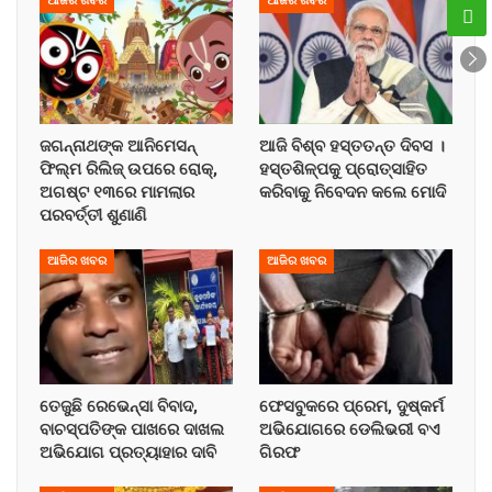
ଆଜିର ଖବର
ଆଜିର ଖବର
ଜଗନ୍ନାଥଙ୍କ ଆନିମେସନ୍
ଆଜି ବିଶ୍ବ ହସ୍ତତନ୍ତ ଦିବସ ।
ଫିଲ୍ମ ରିଲିଜ୍ ଉପରେ ରୋକ୍,
ହସ୍ତଶିଳ୍ପକୁ ପ୍ରୋତ୍ସାହିତ
ଅଗଷ୍ଟ ୧୩ରେ ମାମଲାର
କରିବାକୁ ନିବେଦନ କଲେ ମୋଦି
ପରବର୍ତ୍ତୀ ଶୁଣାଣି
ଆଜିର ଖବର
ଆଜିର ଖବର
ତେଜୁଛି ରେଭେନ୍ସା ବିବାଦ,
ଫେସବୁକରେ ପ୍ରେମ, ଦୁଷ୍କର୍ମ
ବାଚସ୍ପତିଙ୍କ ପାଖରେ ଦାଖଲ
ଅଭିଯୋଗରେ ଡେଲିଭରୀ ବଏ
ଅଭିଯୋଗ ପ୍ରତ୍ୟାହାର ଦାବି
ଗିରଫ