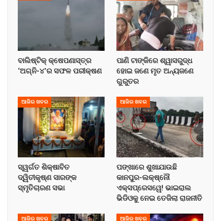
ବାଲିଷ୍ଟିକ୍ କ୍ଷେପଣାସ୍ତ୍ର
ପାଣି ଟାଙ୍କିରେ ଶ୍ୱାସରୁଦ୍ଧ
‘ଅଗ୍ନି-୪’ର ସଫଳ ପରୀକ୍ଷଣ
ହୋଇ ଜଣେ ମୃତ ଅନ୍ୟଜଣେ
ଗୁରୁତର
ଆଜିର ଖବର
ଆଜିର ଖବର
ସ୍ୱର୍ଗତ ଶିକ୍ଷାବିତ
ପଙ୍ଖାରେ ଶୁଖାଯାଉଛି
ଦ୍ୱିତୀକୃଷ୍ଣ ସାରଙ୍କ
କାନପୁର-ଲକ୍ଷ୍ନୌ
ସ୍ମୃତିଚାରଣ ସଭା
ଏକ୍ସପ୍ରେସୱେ! ଭାଇରାଲ
ଭିଡିଓକୁ ନେଇ ତେଜିଲା ରାଜନୀତି
ଆଜିର ଖବର
ଆଜିର ଖବର