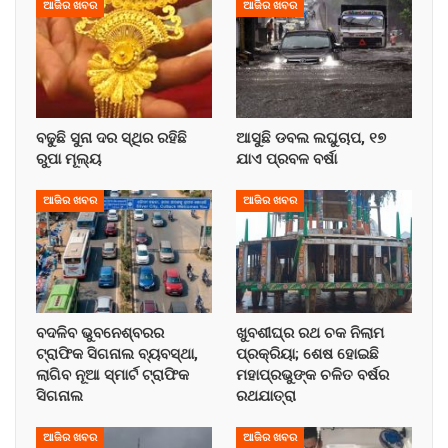
ଆଜିର ଖବର
ଆଜିର ଖବର
ବଢୁଛି ସୁନା ଦର ସ୍ଥିର ରହିଛି
ଆସୁଛି ଡବଲ ଲଘୁଚାପ, ୧୭
ରୁପା ମୂଲ୍ୟ
ଯାଏ ପ୍ରବଳ ବର୍ଷା
ଆଜିର ଖବର
ଆଜିର ଖବର
ବଦଳିବ ଭୁବନେଶ୍ବରର
ଖୁବଶୀଘ୍ର ରଥ ଚକ ନିଲାମ
ଟ୍ରାଫିକ ସିଗନାଲ ବ୍ୟବସ୍ଥା,
ପ୍ରକ୍ରିୟା; ଶେଷ ହୋଇଛି
ଲାଗିବ ନୂଆ ସ୍ମାର୍ଟ ଟ୍ରାଫିକ
ମହାପ୍ରଭୁଙ୍କ ଚଳିତ ବର୍ଷର
ସିଗନାଲ
ରଥଯାତ୍ରା
ଆଜିର ଖବର
ଆଜିର ଖବର