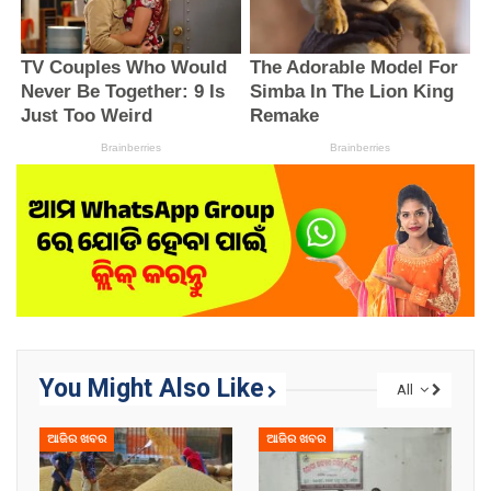
You Might Also Like
All
ଆଜିର ଖବର
ଆଜିର ଖବର