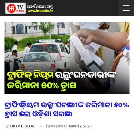
ଟ୍ରାଫିକ୍ ନିୟମ ଉଲ୍ଲଂଘନକାରୀଙ୍କ ଜରିମାନା ୫୦%
ହ୍ରାସ କଲେ ଓଡ଼ିଶା ସରକାର
Last updated
Nov 17, 2025
By
HRTV DIGITAL