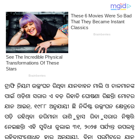
ଟ୍ରାଫିକ୍ ନିୟମ ଉଲ୍ଲଂଘନ କରିଥିବା ଯାନବାହନ ମାଲିକ ଓ ଚାଳକମାନଙ୍କ
ପାଇଁ ଓଡ଼ିଶା ସରକାର ଏକ ବଡ଼ ରିହାତି ଘୋଷଣା କରିଛନ୍ତି। ମୋଟର
ଯାନ ଆଇନ୍, ୧୯୮୮ ଅନୁଯାୟୀ କିଛି ନିର୍ଦ୍ଦିଷ୍ଟ ଉଲ୍ଲଂଘନ କ୍ଷେତ୍ରରେ
ପଡ଼ି ରହିଥିବା ଜରିମାନା ରାଶିକୁ ହ୍ରାସ କରିବାକୁ ସରକାର ନିଷ୍ପତ୍ତି
ନେଇଛନ୍ତି। ଏହି ସୁବିଧା ଜୁଲାଇ ୩୧, ୨୦୨୫ ପର୍ଯ୍ୟନ୍ତ ଉପଲବ୍ଧ
ରହିବ।ସଂଶୋଧିତ ହାର ଅନୁଯାୟୀ, ବିନା ପରମିଟରେ ଯାନ