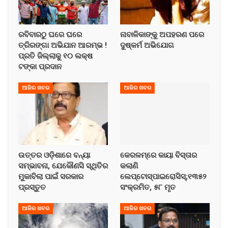
ରବିବାରଠୁ ଘରେ ଘରେ
ନାବାଳିକାଙ୍କୁ ଅପହରଣ ପରେ
ତ୍ରିରଙ୍ଗା ଅଭିଯାନ ଆରମ୍ଭ !
ଦୁଷ୍କର୍ମ ଅଭିଯୋଗ
ପ୍ରତି ଜିଲ୍ଲାକୁ ୧୦ ଲକ୍ଷ
ଟଙ୍କା ପ୍ରଦାନ
ଆଜିର ଖବର
ଆଜିର ଖବର
ଉତ୍ତର ଓଡ଼ିଶାରେ ବନ୍ୟା
କେରଳମ୍‌ରେ କାୟା ବିସ୍ତାର
ସମ୍ଭାବନା, ଯେକୌଣସି ସ୍ଥିତିର
କଲାଣି
ମୁକାବିଲା ପାଇଁ ସରକାର
ଲେପ୍ଟୋସ୍ପାଇରୋସିସ୍;୧୩୫୨
ପ୍ରସ୍ତୁତ
ସଂକ୍ରମିତ, ୫୮ ମୃତ
ଆଜିର ଖବର
ଆଜିର ଖବର