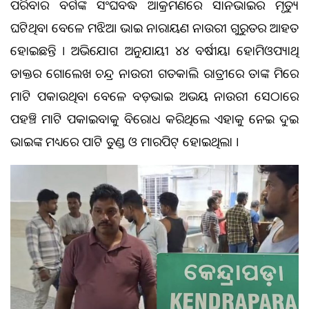
ପରିବାର ବର୍ଗଙ୍କ ସଂଘବଦ୍ଧ ଆକ୍ରମଣରେ ସାନଭାଇର ମୃତ୍ୟୁ
ଘଟିଥିବା ବେଳେ ମଝିଆ ଭାଇ ନାରାୟଣ ନାଉରୀ ଗୁରୁତର ଆହତ
ହୋଇଛନ୍ତି । ଅଭିଯୋଗ ଅନୁଯାୟୀ ୪୪ ବର୍ଷୀୟା ହୋମିଓପ୍ୟାଥି
ଡାକ୍ତର ଗୋଲେଖ ଚନ୍ଦ୍ର ନାଉରୀ ଗତକାଲି ରାତ୍ରୀରେ ତାଙ୍କ ଜମିରେ
ମାଟି ପକାଉଥିବା ବେଳେ ବଡ଼ଭାଇ ଅଭୟ ନାଉରୀ ସେଠାରେ
ପହଞ୍ଚି ମାଟି ପକାଇବାକୁ ବିରୋଧ କରିଥିଲେ ଏହାକୁ ନେଇ ଦୁଇ
ଭାଇଙ୍କ ମଧ୍ୟରେ ପାଟି ତୁଣ୍ଡ ଓ ମାରପିଟ୍ ହୋଇଥିଲା ।