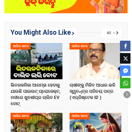
You Might Also Like
All
ଆଜିର ଖବର
ଆଜିର ଖବର
ଭିତରକନିକା ଆରମ୍ଭ ହେବାକୁ
ଚାଷୀଙ୍କୁ ମିଳିବ ଆଧାର ଭଳି
ଯାଉଛି ପାଇଲଟ୍ ପ୍ରୋଜେକ୍ଟ,
ସ୍ୱତନ୍ତ୍ର ପରିଚୟ ପତ୍ର
ନଦୀରେ ଖୁବଶୀଘ୍ର ଚାଲିବ EV
(ଏଗ୍ରିଷ୍ଟେକ ID )
ବୋଟ୍
ଆଜିର ଖବର
ଆଜିର ଖବର