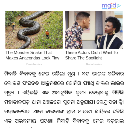
ଜମିବାଡ଼ି ବିବାଦକୁ ନେଇ ଗଡିଲା ମୁଣ୍ଡ । ବଡ ଭାଇଙ୍କ ପରିବାର
ଲୋକଙ୍କ ସଂଘବଦ୍ଧ ଆକ୍ରମଣରେ ହୋମିଓ ପ୍ୟାଥି ଡାକ୍ତର ଭାଇର
ମୃତ୍ୟୁ । ଏହିଭଳି ଏକ ଅମାନୁଷିକ ଦୃଶ୍ୟ ଦେଖିବାକୁ ମିଳିଛି
ମହାକାଳପଡ଼ା ଥାନା ଅଞ୍ଚଳରେ। ସୂଚନା ଅନୁଯାୟୀ କେନ୍ଦ୍ରାପଡା ଜିଲ୍ଲା
ମହାକାଳପଡା ଥାନା ବାରଡାଙ୍ଗ ଗ୍ରାମ ନାଉରୀ ସାହିରେ ଘଟିଛି
ଏକ ଅଭବନୀୟ ଘଟଣା। ଜମିବାଡ଼ି ବିବାଦକୁ ନେଇ ବଡ଼ଭାଇ