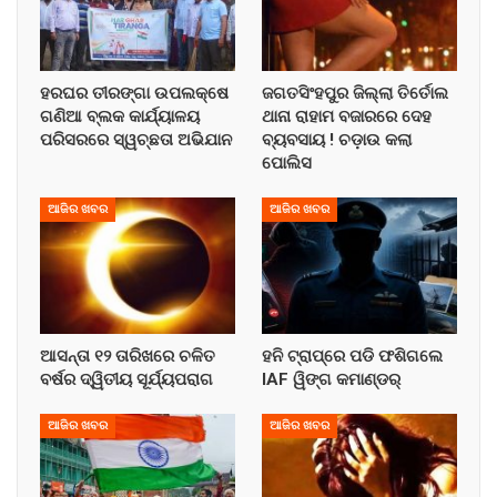
ହରଘର ତୀରଙ୍ଗା ଉପଲକ୍ଷେ
ଜଗତସିଂହପୁର ଜିଲ୍ଲା ତିର୍ତୋଲ
ଗଣିଆ ବ୍ଲକ କାର୍ଯ୍ୟାଳୟ
ଥାନା ରାହାମ ବଜାରରେ ଦେହ
ପରିସରରେ ସ୍ୱଚ୍ଛତା ଅଭିଯାନ
ବ୍ୟବସାୟ ! ଚଡ଼ାଉ କଲା
ପୋଲିସ
ଆଜିର ଖବର
ଆଜିର ଖବର
ଆସନ୍ତା ୧୨ ତାରିଖରେ ଚଳିତ
ହନି ଟ୍ରାପ୍‌ରେ ପଡି ଫଶିଗଲେ
ବର୍ଷର ଦ୍ୱିତୀୟ ସୂର୍ଯ୍ୟପରାଗ
IAF ୱିଙ୍ଗ କମାଣ୍ଡର୍
ଆଜିର ଖବର
ଆଜିର ଖବର