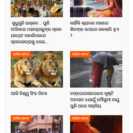
ସୁଧୁରୁନି ଇସ୍କନ .. ପୁଣି
କାହିଁକି ଶ୍ରାବଣ ମାସରେ
ଅଦିନରେ ମହାପ୍ରଭୁଙ୍କ ସ୍ନାନ
ଶିବଙ୍କ ଉପରେ ଜଳଲାଗି ହୁଏ
ଯାତ୍ରା! ବାର୍କେଲେରେ
?
ସ୍ନାନଯାତ୍ରାକୁ ନେଇ…
ଆଜିର ଖବର
ଆଜିର ଖବର
ଆଜି ବିଶ୍ୱ ସିଂହ ଦିବସ
ବଙ୍ଗୋପସାଗରରେ ସୃଷ୍ଟି
ଅବପାତ ଯୋଗୁଁ ମୌସୁମୀ ବାୟୁ
ପୁଣି ଥରେ ସକ୍ରିୟ
ଆଜିର ଖବର
ଆଜିର ଖବର