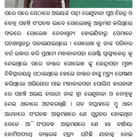
ପରେ ପରେ ସେଠାରେ ଅଭୟଙ୍କ ପତ୍ନୀ ରେଣୁବାଳା ପୁଅ ଜିତେନ୍ଦ୍ର ଓ
ବୋହୂ ପହଞ୍ଚି ସଂଘବଦ୍ଧ ଭାବେ ଗୋଲେଖକୁ ଆକ୍ରମଣ କରିଥିଲେ
ଫଳରେ ଗୋଲେଖ ଚେତାଶୂନ୍ୟ ହୋଇଯିବାରୁ ସେମାନେ
ଘଟଣାସ୍ଥଳରୁ ପଳାଇଯାଇଥିଲେ । ଗୋଲେଖ କୁ ତାଙ୍କ ପରିବାର
ବର୍ଗ ଉଦ୍ଧାର କରି ପ୍ରଥମେ ମହାକାଳପଡ଼ା ଗୋଷ୍ଟି ସ୍ୱାସ୍ଥ୍ୟକେନ୍ଦ୍ର କୁ
ନେଇଥିଲେ ପରେ ଡାକ୍ତର ଗୋଲେଖ ଙ୍କୁ କେନ୍ଦ୍ରାପଡ଼ା ମୁଖ୍ୟ
ଚିକିତ୍ସାଳୟକୁ ପଠାଇଥିଲେ ହେଲେ ଡାକ୍ତର ତାଙ୍କୁ ମୃତ୍ୟୁ ଘୋଷଣା
କରିଥିଲେ। ଅଭିଯୋଗ ପାଇ ମହାକାଳପଡ଼ା ପୋଲିସ ଵାରଡାଙ୍ଗ
ରେ ପହଞ୍ଚି ଅଭୟ ନାଉରୀ ତାଙ୍କ ସ୍ତ୍ରୀ ରେଣୁବାଳା ଓ ବୋହୂକୁ
ନେଇ ଥାନାରେ ଅଟକରଖିଛି । ଗତ ସପ୍ତାହରେ ଜମ୍ବୁ ଥାନା
ଅଧୀନରେ ସଂଘବଦ୍ଧ ଆକ୍ରମଣରେ ଜଣେ ଗୁରୁତର ହୋଇଥିବା
ବେଳେ ଆଜି ସଂଘବଦ୍ଧ ଆକ୍ରମଣରେ ଜଣେ ୪୪ ବର୍ଷୀୟା
ହୋମିଓପ୍ୟାଥି ଡାକ୍ତରଙ୍କ ମୃତ୍ୟୁ ଘଟିଛି ଯାହାକୁ ନେଇ