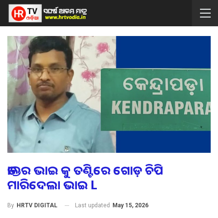
ଡାକ୍ତର ଭାଇ କୁ ତଣ୍ଟିରେ ଗୋଡ଼ ଚିପି
ମାରିଦେଲା ଭାଇ L
Last updated
May 15, 2026
By
HRTV DIGITAL