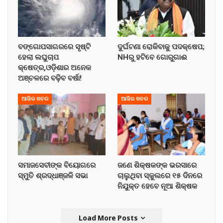
ବଙ୍ଗୋପସାଗରରେ ସୃଷ୍ଟି
ଦୁର୍ଘଟଣା ରୋକିବାକୁ ପଦକ୍ଷେପ;
ହେଲା ଲଘୁଚାପ
NHରୁ ହଟିବେ ଗୋରୁଗାଈ
କ୍ଷେତ୍ର,ଓଡ଼ିଶାର ଅନେକ
ଅଞ୍ଚଳରେ ବଢ଼ିବ ବର୍ଷା!
ଆଜିର ଖବର
ଆଜିର ଖବର
ସମାଜସେବୀଙ୍କ ବିୟୋଗରେ
ଜଣେ ଶିକ୍ଷକଙ୍କ ଭରସାରେ
ସ୍ମୁତି ଶ୍ରଦ୍ଧାଞ୍ଜଳି ସଭା
ଚାଲୁଥିବା ସ୍କୁଲରେ ୧୫ ଦିନରେ
ନିଯୁକ୍ତ ହେବେ ନୂଆ ଶିକ୍ଷକ
Load More Posts