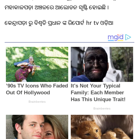
ମହାକାଳପଡ଼ା ଅଞ୍ଚଳରେ ଆଲୋଡନ ସୃଷ୍ଟି ହୋଇଛି ।
କେନ୍ଦ୍ରାପଡ଼ା ରୁ ବିଶ୍ୱଜିତ ପ୍ରଧାନ ଙ୍କ ରିପୋର୍ଟ hr tv ଓଡ଼ିଆ