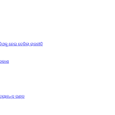
ଓକୁ ନେଇ ତେଜିଲା ରାଜନୀତି
୍ରକାଶ
ିତ୍ୟାନନ୍ଦ ଗଣ୍ଡ