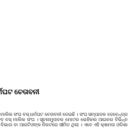
ର୍ମଘଟ ଚେତାବନୀ
 ମାଲିକ ସଂଘ ବସ୍ ଧର୍ମଘଟ ଚେତାବନୀ ଦେଇଛି । ସଂଘ ସମ୍ପାଦକ ଦେବେନ୍ଦ୍ର
ଦେବ ବସ୍ ମାଲିକ ସଂଘ । ସୂଚନାମୁତାବକ ମୋଟର ଭେହିକଲ ଆଇନର ବିଭିନ୍ନ
ବିଭାଗ ବା ଆରଟିଓଙ୍କ ନିକଟରେ ସୀମିତ ଥିଲା । ଏବେ ଏହି କ୍ଷମତା ଓଡିଶା