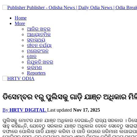
Publisher - Odisha News | Daily Odia News | Odia Brea
Home
More
ଆଜିର ଖବର
ଆଧ୍ୟାତ୍ମିକ
ସ୍ବାସ୍ଥ୍ୟ
ଜୀବନ ଚର୍ଯ୍ୟା
ମନୋରଂଜନ
ଖେଳ
ନିଯୁକ୍ତି ଖବର
ଭ୍ରମଣ
Reporters
ଡିସେମ୍ବର ୧ରୁ ପୁଲିସକୁ ଗାଡ଼ି ଯାଞ୍ଚ ଅଧିକାର 
By
HRTV DIGITAL
Last updated
Nov 17, 2025
ପୁଲିସକୁ ମୋଟର ଯାନ ଯାଞ୍ଚ ଅଧିକାର ଦେଇଛନ୍ତି ରାଜ୍ୟ ସରକାର । ଡିସେମ
ସାହୁ କହିଛନ୍ତି, ଯେବେଠୁ ସରକାର ଯାଞ୍ଚ ଅଧିକାର ଦେବେ ସେବେଠୁ ସା
ଦଫାରେ ପୋଲିସ ଗାଡି ଯାଞ୍ଚ କରିବା ଓ ଗାଡି ଉପରେ ଜରିମାନା ଲଗାଇପାରି
ପୋଲିସକୁ ହସ୍ତାନ୍ତର କରାଯାଉ ଥିବାରୁ ଏହାକୁ ବିରୋଧ କରିଛି ରାଜ୍ୟ ଘରୋ