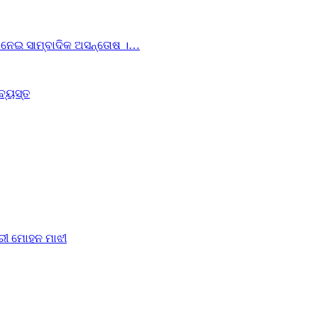
ୟା ନେଇ ସାମ୍ବାଦିକ ଅସନ୍ତୋଷ ।…
ବ୍ୟସ୍ତ
୍ରୀ ମୋହନ ମାଝୀ