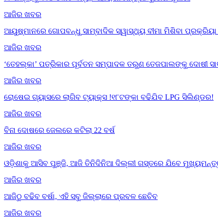
ଆଜିର ଖବର
ଆୟୁଷ୍ମାନରେ ଗୋପବନ୍ଧୁ ସାମ୍ବାଦିକ ସ୍ୱାସ୍ଥ୍ୟ ବୀମା ମିଶିବା ପ୍ରକ୍ରି
ଆଜିର ଖବର
‘ତେହଲ୍‌କା’ ପତ୍ରିକାର ପୂର୍ବତନ ସମ୍ପାଦକ ତରୁଣ ତେଜପାଲଙ୍କୁ ଦୋଷୀ ସା
ଆଜିର ଖବର
ରୋଷେଇ ଗ୍ୟାସରେ ଲାଗିବ ଟ୍ୟାକ୍ସ !୧୮ଟଙ୍କା ବଢିଯିବ LPG ସିଲିଣ୍ଡର!
ଆଜିର ଖବର
ବିନା ଦୋଷରେ ଜେଲରେ କଟିଲା 22 ବର୍ଷ
ଆଜିର ଖବର
ଓଡ଼ିଶାକୁ ଆସିବ ପୁଞ୍ଜି, ଆଜି ତିନିଦିନିଆ ଦିଲ୍ଲୀ ଗସ୍ତରେ ଯିବେ ମୁଖ୍ୟମନ୍ତ
ଆଜିର ଖବର
ଆଜିଠୁ ବଢିବ ବର୍ଷା, ଏହି ସବୁ ଜିଲ୍ଲାରେ ପ୍ରବଳ ଛେଚିବ
ଆଜିର ଖବର