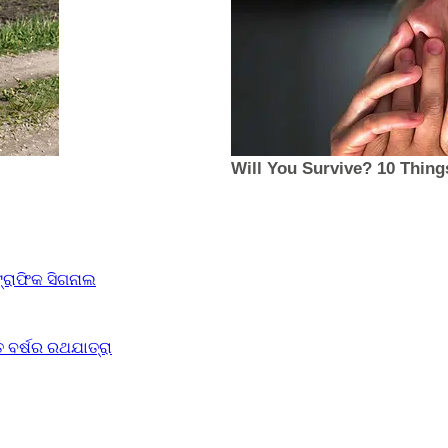
ଟ୍ରାଫିକ ସିଗନାଲ
 ବର୍ଷର ରଥଯାତ୍ରା