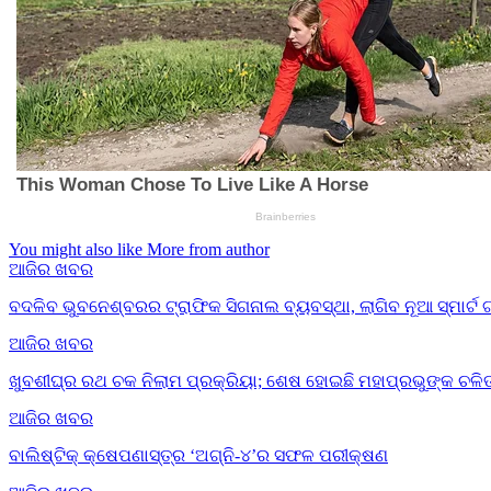
You might also like
More from author
ଆଜିର ଖବର
ବଦଳିବ ଭୁବନେଶ୍ବରର ଟ୍ରାଫିକ ସିଗନାଲ ବ୍ୟବସ୍ଥା, ଲାଗିବ ନୂଆ ସ୍ମାର୍ଟ 
ଆଜିର ଖବର
ଖୁବଶୀଘ୍ର ରଥ ଚକ ନିଲାମ ପ୍ରକ୍ରିୟା; ଶେଷ ହୋଇଛି ମହାପ୍ରଭୁଙ୍କ ଚଳିତ
ଆଜିର ଖବର
ବାଲିଷ୍ଟିକ୍ କ୍ଷେପଣାସ୍ତ୍ର ‘ଅଗ୍ନି-୪’ର ସଫଳ ପରୀକ୍ଷଣ