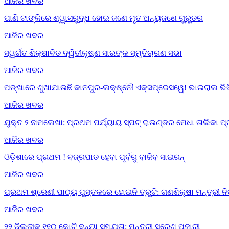
ଆଜିର ଖବର
ପାଣି ଟାଙ୍କିରେ ଶ୍ୱାସରୁଦ୍ଧ ହୋଇ ଜଣେ ମୃତ ଅନ୍ୟଜଣେ ଗୁରୁତର
ଆଜିର ଖବର
ସ୍ୱର୍ଗତ ଶିକ୍ଷାବିତ ଦ୍ୱିତୀକୃଷ୍ଣ ସାରଙ୍କ ସ୍ମୃତିଚାରଣ ସଭା
ଆଜିର ଖବର
ପଙ୍ଖାରେ ଶୁଖାଯାଉଛି କାନପୁର-ଲକ୍ଷ୍ନୌ ଏକ୍ସପ୍ରେସୱେ! ଭାଇରାଲ ଭିଡି
ଆଜିର ଖବର
ଯୁକ୍ତ ୨ ନାମଲେଖା: ପ୍ରଥମ ପର୍ଯ୍ୟାୟ ସ୍ପଟ୍ ରାଉଣ୍ଡର ମେଧା ତାଲିକା ପ
ଆଜିର ଖବର
ଓଡ଼ିଶାରେ ପ୍ରଥମ ! ବଜ୍ରପାତ ହେବା ପୂର୍ବରୁ ବାଜିବ ସାଇରନ୍
ଆଜିର ଖବର
ପ୍ରଥମ ଶ୍ରେଣୀ ପାଠ୍ୟ ପୁସ୍ତକରେ ହୋଇନି ତ୍ରୁଟି: ଗଣଶିକ୍ଷା ମନ୍ତ୍ରୀ ନ
ଆଜିର ଖବର
୨୨ ଜିଲ୍ଲାକୁ ୧୧୦ କୋଟି ବନ୍ୟା ସହାୟତା: ମନ୍ତ୍ରୀ ସୁରେଶ ପୂଜାରୀ