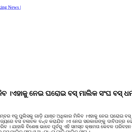
king News |
ମିଳିବ ।ଏହାକୁ ନେଇ ଘରୋଇ ବସ୍ ମାଲିକ ସଂଘ ବସ୍ ଧ
୍ବର ୧ରୁ ପୁଲିସକୁ ଗାଡ଼ି ଯାଞ୍ଚ ଅଧିକାର ମିଳିବ ।ଏହାକୁ ନେଇ ଘରୋଇ ବସ୍
ରାରାଜ୍ୟରେ ବସ ଚଳାଚଳ ବନ୍ଦ କରାଯିବ ।ଏ ନେଇ ସରକାରଙ୍କୁ ଦାବିପତ୍ର 
ବ । ଯାହାକି ବିଶେଷ ଭାବେ ପୂର୍ବରୁ ଏହି ସମସ୍ତ କ୍ଷମତା କେବଳ ପରିବହନ 
ଇ ବସ ମାଲିକ ସଂଘ ଓ ଅନ୍ୟାନ୍ୟ ଗାଡି ମାଲିକ ସଂଘ ।