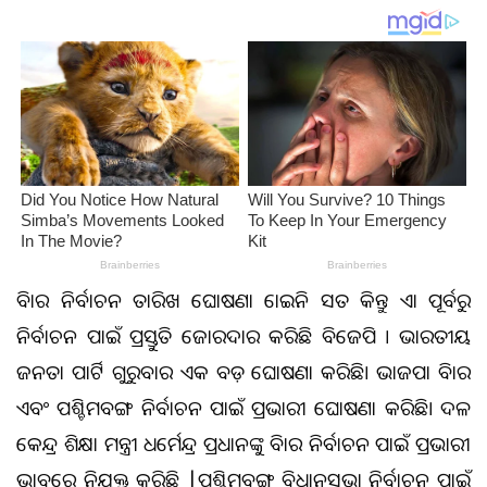
ବିହାର ନିର୍ବାଚନ ତାରିଖ ଘୋଷଣା ହୋଇନି ସତ କିନ୍ତୁ ଏହା ପୂର୍ବରୁ
ନିର୍ବାଚନ ପାଇଁ ପ୍ରସ୍ତୁତି ଜୋରଦାର କରିଛି ବିଜେପି । ଭାରତୀୟ
ଜନତା ପାର୍ଟି ଗୁରୁବାର ଏକ ବଡ଼ ଘୋଷଣା କରିଛି। ଭାଜପା ବିହାର
ଏବଂ ପଶ୍ଚିମବଙ୍ଗ ନିର୍ବାଚନ ପାଇଁ ପ୍ରଭାରୀ ଘୋଷଣା କରିଛି। ଦଳ
କେନ୍ଦ୍ର ଶିକ୍ଷା ମନ୍ତ୍ରୀ ଧର୍ମେନ୍ଦ୍ର ପ୍ରଧାନଙ୍କୁ ବିହାର ନିର୍ବାଚନ ପାଇଁ ପ୍ରଭାରୀ
ଭାବରେ ନିଯୁକ୍ତ କରିଛି |ପଶ୍ଚିମବଙ୍ଗ ବିଧାନସଭା ନିର୍ବାଚନ ପାଇଁ