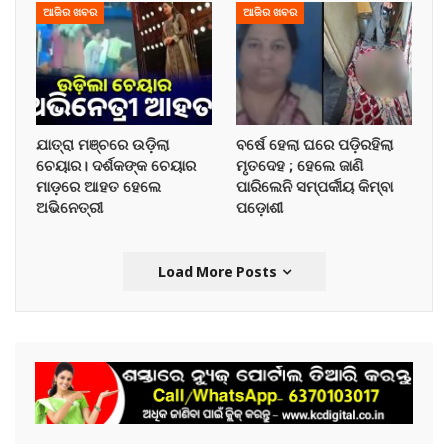
ଆଜିର ଖବର
ଆଜିର ଖବର
ଯାତ୍ରା ମଞ୍ଚରେ ଉଡ଼ିଲା
ବର୍ଷେ ହେଲା ଘରେ ପଡ଼ିରହିଲା
ଚେୟାର। ଦର୍ଶକଙ୍କ ଚେୟାର
ମୃତଦେହ ; ହେଲେ ଜାଣି
ମାଡ଼ରେ ଆହତ ହେଲେ
ପାରିଲେନି ସମ୍ପର୍କୀୟ କିମ୍ବା
ଅଭିନେତ୍ରୀ
ପଡ଼ୋଶୀ
Load More Posts