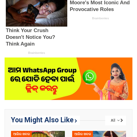
You Might Also Like
All
ଆଜିର ଖବର
ଆଜିର ଖବର