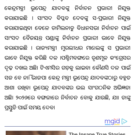
କେନ୍ଦ୍ରମନ୍ତ୍ରୀ ଭୂପେନ୍ଦ୍ର ଯାଦବଙ୍କୁ ନିର୍ବାଚନ ପ୍ରଭାରୀ ନିଯୁକ୍ତ
କରାଯାଇଛି । ସାଂସଦ ବିପ୍ଳବ ଦେବଙ୍କୁ ସହ-ପ୍ରଭାରୀ ନିଯୁକ୍ତ
କରାଯାଇଥିବା ବେଳେ ତାମିଲନାଡୁ ବିଧାନସଭା ନିର୍ବାଚନ ପାଇଁ
ସାଂସଦ ବୈଜୟନ୍ତ ପଣ୍ଡାଙ୍କୁ ନିର୍ବାଚନ ପ୍ରଭାରୀ ଭାବେ ନିଯୁକ୍ତ
କରାଯାଇଛି । ରାଜ୍ୟମନ୍ତ୍ରୀ ମୁରଲୀଧର ମାହୋଲଙ୍କୁ ସହ ପ୍ରଭାରୀ
ଭାବେ ନିଯୁକ୍ତ କରିଛି ଦଳ ।ପଶ୍ଚିମବଙ୍ଗରେ ତୃଣମୂଳ କଂଗ୍ରେସର
ଦୃଢ଼ ଦଖଲ ଅଛି। ଟିଏମସିର ଗଡ଼କୁ ହଲାଇବା କୌଣସି ଦଳ ପାଇଁ
ସହଜ ହେବ ନାହିଁ। ଭାଜପା କେନ୍ଦ୍ର ମନ୍ତ୍ରୀ ଭୂପେନ୍ଦ୍ର ଯାଦବଙ୍କଠାରୁ ବହୁତ
ଆଶା ରଖିବ। ଭୂପେନ୍ଦ୍ର ଯାଦବଙ୍କର ଭଲ ସାଂଗଠନିକ ଅଭିଜ୍ଞତା
ଅଛି। ୨୦୨୬ରେ ବଙ୍ଗଳାରେ ନିର୍ବାଚନ ହେବାକୁ ଯାଉଛି, ଯାହା ତାଙ୍କୁ
ପ୍ରସ୍ତୁତି ପାଇଁ ସମୟ ଦେବ।