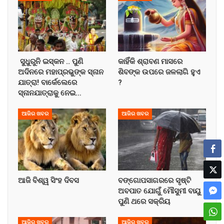
ସୁଧୁରୁନି ଇସ୍କନ .. ପୁଣି
କାହିଁକି ଶ୍ରାବଣ ମାସରେ
ଅଦିନରେ ମହାପ୍ରଭୁଙ୍କ ସ୍ନାନ
ଶିବଙ୍କ ଉପରେ ଜଳଲାଗି ହୁଏ
ଯାତ୍ରା! ବାର୍କେଲେରେ
?
ସ୍ନାନଯାତ୍ରାକୁ ନେଇ…
ଆଜିର ଖବର
ଆଜିର ଖବର
ଆଜି ବିଶ୍ୱ ସିଂହ ଦିବସ
ବଙ୍ଗୋପସାଗରରେ ସୃଷ୍ଟି
ଅବପାତ ଯୋଗୁଁ ମୌସୁମୀ ବାୟୁ
ପୁଣି ଥରେ ସକ୍ରିୟ
ଆଜିର ଖବର
ଆଜିର ଖବର