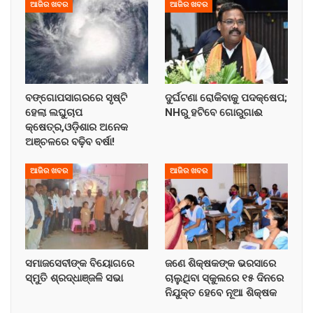
ଆଜିର ଖବର
ଆଜିର ଖବର
ବଙ୍ଗୋପସାଗରରେ ସୃଷ୍ଟି
ଦୁର୍ଘଟଣା ରୋକିବାକୁ ପଦକ୍ଷେପ;
ହେଲା ଲଘୁଚାପ
NHରୁ ହଟିବେ ଗୋରୁଗାଈ
କ୍ଷେତ୍ର,ଓଡ଼ିଶାର ଅନେକ
ଅଞ୍ଚଳରେ ବଢ଼ିବ ବର୍ଷା!
ଆଜିର ଖବର
ଆଜିର ଖବର
ସମାଜସେବୀଙ୍କ ବିୟୋଗରେ
ଜଣେ ଶିକ୍ଷକଙ୍କ ଭରସାରେ
ସ୍ମୁତି ଶ୍ରଦ୍ଧାଞ୍ଜଳି ସଭା
ଚାଲୁଥିବା ସ୍କୁଲରେ ୧୫ ଦିନରେ
ନିଯୁକ୍ତ ହେବେ ନୂଆ ଶିକ୍ଷକ