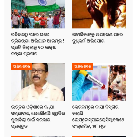
ରବିବାରଠୁ ଘରେ ଘରେ
ନାବାଳିକାଙ୍କୁ ଅପହରଣ ପରେ
ତ୍ରିରଙ୍ଗା ଅଭିଯାନ ଆରମ୍ଭ !
ଦୁଷ୍କର୍ମ ଅଭିଯୋଗ
ପ୍ରତି ଜିଲ୍ଲାକୁ ୧୦ ଲକ୍ଷ
ଟଙ୍କା ପ୍ରଦାନ
ଆଜିର ଖବର
ଆଜିର ଖବର
ଉତ୍ତର ଓଡ଼ିଶାରେ ବନ୍ୟା
କେରଳମ୍‌ରେ କାୟା ବିସ୍ତାର
ସମ୍ଭାବନା, ଯେକୌଣସି ସ୍ଥିତିର
କଲାଣି
ମୁକାବିଲା ପାଇଁ ସରକାର
ଲେପ୍ଟୋସ୍ପାଇରୋସିସ୍;୧୩୫୨
ପ୍ରସ୍ତୁତ
ସଂକ୍ରମିତ, ୫୮ ମୃତ