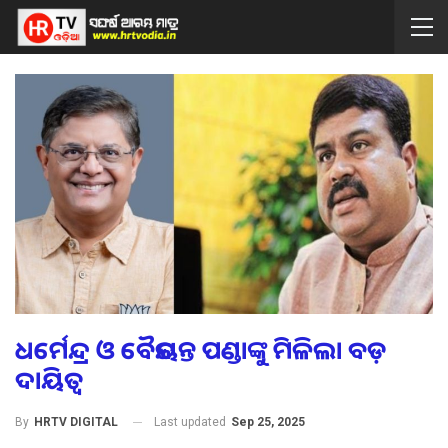
ଧର୍ମେନ୍ଦ୍ର ଓ ବୈଜୟନ୍ତ ପଣ୍ଡାଙ୍କୁ ମିଳିଲା ବଡ଼
ଦାୟିତ୍ୱ
Last updated
Sep 25, 2025
By
HRTV DIGITAL