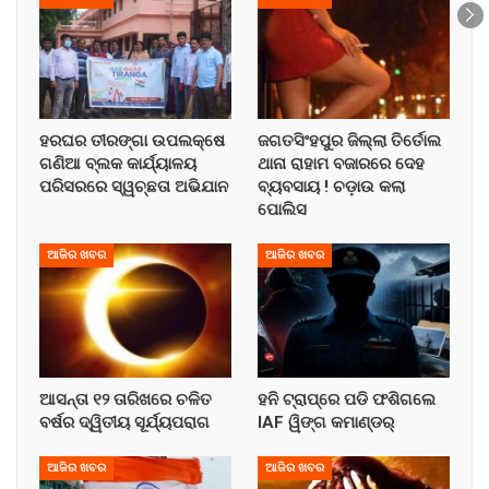
ହରଘର ତୀରଙ୍ଗା ଉପଲକ୍ଷେ
ଜଗତସିଂହପୁର ଜିଲ୍ଲା ତିର୍ତୋଲ
ଗଣିଆ ବ୍ଲକ କାର୍ଯ୍ୟାଳୟ
ଥାନା ରାହାମ ବଜାରରେ ଦେହ
ପରିସରରେ ସ୍ୱଚ୍ଛତା ଅଭିଯାନ
ବ୍ୟବସାୟ ! ଚଡ଼ାଉ କଲା
ପୋଲିସ
ଆଜିର ଖବର
ଆଜିର ଖବର
ଆସନ୍ତା ୧୨ ତାରିଖରେ ଚଳିତ
ହନି ଟ୍ରାପ୍‌ରେ ପଡି ଫଶିଗଲେ
ବର୍ଷର ଦ୍ୱିତୀୟ ସୂର୍ଯ୍ୟପରାଗ
IAF ୱିଙ୍ଗ କମାଣ୍ଡର୍
ଆଜିର ଖବର
ଆଜିର ଖବର