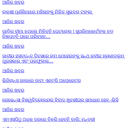
ଆଜିର ଖବର
ରାକ୍ଷୀ ପୂର୍ଣ୍ଣିମାରେ ମହିଳାଙ୍କୁ ମିଳିବ ସୁଭଦ୍ରା ଟଙ୍କା
ଆଜିର ଖବର
ଗାଡ଼ିର ବୀମା ନଥିଲେ ମିଳିବନି ପେଟ୍ରୋଲ୍ ! ସୁପ୍ରିମକୋର୍ଟଙ୍କ ବଡ଼
ନିଷ୍ପତ୍ତି ପରେ ପରିବହନ…
ଆଜିର ଖବର
ଜାତୀୟ ହସ୍ତତନ୍ତ ଦିବସରେ ରାମ ମେହେରଙ୍କୁ ସନ୍ଥ କବୀର ହ୍ୟାଣ୍ଡଲୁମ୍
ପୁରସ୍କାର ଏବଂ ପ୍ରଫୁଲ୍ଲ…
ଆଜିର ଖବର
ଭିଜିଲାନ୍ସ ଜାଲରେ ଡାଟା ଏଣ୍ଟ୍ରି ଅପେରେଟର
ଆଜିର ଖବର
ରେଭେନ୍ସା ବିଶ୍ୱବିଦ୍ୟାଳୟର ବିବାଦ ଖୁବଶୀଘ୍ର ସମାଧାନ ହେବ -ଭିସି
ଆଜିର ଖବର
ଏମଏସପିଠୁ ଅଧିକ ଦରରେ ବିକ୍ରି ହେବନି ବାଲି: ମନ୍ତ୍ରୀ