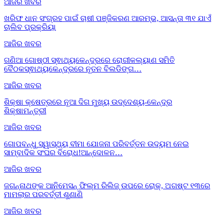
ଆଜିର ଖବର
ଖରିଫ ଧାନ ସଂଗ୍ରହ ପାଇଁ ଚାଷୀ ପଞ୍ଜିକରଣ ଆରମ୍ଭ, ଆସନ୍ତା ୩୧ ଯାଏଁ
ଚାଲିବ ପ୍ରକ୍ରିୟା
ଆଜିର ଖବର
ଗଣିଆ ଗୋଷ୍ଠୀ ସ୍ଵାଥ୍ୟକେନ୍ଦ୍ରରେ ରୋଗୀକଲ୍ୟାଣ ସମିତି
ବୈଠକସ୍ଵାଥ୍ୟକେନ୍ଦ୍ରରେ ନୂତନ ବିଲଡିଙ୍ଗ…
ଆଜିର ଖବର
ଶିକ୍ଷା କ୍ଷେତ୍ରରେ ନୂଆ ଦିଗ ମୁଖ୍ୟ ଉଦ୍ଦେଶ୍ୟ-କେନ୍ଦ୍ର
ଶିକ୍ଷାମନ୍ତ୍ରୀ
ଆଜିର ଖବର
ଗୋପବନ୍ଧୁ ସ୍ୱାସ୍ଥ୍ୟ ବୀମା ଯୋଜନା ପରିବର୍ତ୍ତନ ଉଦ୍ୟମ ନେଇ
ସାମ୍ବାଦିକ ସଂଘର ବିରୋଧ!ଆନ୍ଦୋଳନ…
ଆଜିର ଖବର
ଜଗନ୍ନାଥଙ୍କ ଆନିମେସନ୍ ଫିଲ୍ମ ରିଲିଜ୍ ଉପରେ ରୋକ୍, ଅଗଷ୍ଟ ୧୩ରେ
ମାମଲାର ପରବର୍ତ୍ତୀ ଶୁଣାଣି
ଆଜିର ଖବର