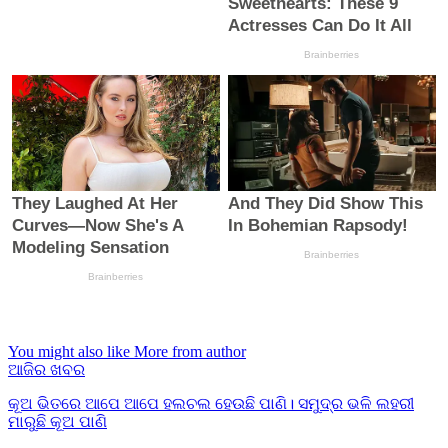
You might also like
More from author
ଆଜିର ଖବର
କୂଅ ଭିତରେ ଆପେ ଆପେ ହଲଚଲ ହେଉଛି ପାଣି। ସମୁଦ୍ର ଭଳି ଲହରୀ
ମାରୁଛି କୂଅ ପାଣି