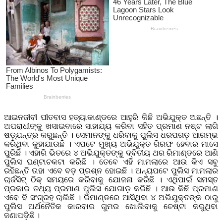
ଆଇନଜୀବୀ ପୀତବାସ ହତ୍ୟାକାଣ୍ଡରେ ଆହୁରି କିଛି ଅଭିଯୁକ୍ତ ଅଛନ୍ତି ।
ଅପରାଧୀଙ୍କୁ ଖସାଇବାରେ ସାହାଯ୍ୟ କରିବା ସହିତ ପ୍ରମାଣ ନଷ୍ଟ ଲାଗି
ଷଡ଼୍‌ଯନ୍ତ୍ର କରୁଛନ୍ତି । ସେମାନଙ୍କୁ ଧରିବାକୁ ପୁଲିସ ଧରପଗଡ଼ ଆରମ୍ଭ
କରିଥିବା କୁହାଯାଉଛି । ଏପଟେ ମୁଖ୍ୟ ଅଭିଯୁକ୍ତ ଗିରଫ ହେବାର ମାସେ
ପୁରିଛି । ଏହାରି ଭିତରେ ୪ ଅଭିଯୁକ୍ତଙ୍କୁ ଦ୍ବିତୀୟ ଥର ରିମାଣ୍ଡରେ ଆଣି
ପୁଲିସ ଘଣ୍ଟାଚକଟା କରିଛି । ତେବେ ଏହି ମାମଲା‌ରେ ଆଉ କିଏ ସବୁ
ରହିଛନ୍ତି ତାହା ଏବେ ବଡ଼ ପ୍ରଶ୍ନ ହୋଇଛି । ଅନ୍ୟପଟେ ପୁଲିସ ମାମଲାର
ଚାର୍ଜସିଟ୍ ଠିକ୍ ସମୟରେ କରିବାକୁ ଯୋଜନା କରିଛି । ଏଥିପାଇଁ ସମସ୍ତ
ପ୍ରକାର ତଥ୍ୟ ପ୍ରମାଣ ପୁଲିସ ଯୋଗାଡ଼ କରିଛି । ଆଉ କିଛି ପ୍ରମାଣ
ଏବେ ବି ସଂଗ୍ରହ ଚାଲିଛି । ରିମାଣ୍ଡରେ ଆସିଥିବା ୪ ଅଭିଯୁକ୍ତଙ୍କ ଠାରୁ
ପୁଲିସ ଅର୍ଥନୈତିକ କାରବାର ଗୁମର ଖୋଲିବାକୁ ଚେଷ୍ଟା କରୁଥିବା
ଜଣାପଡ଼ିଛି ।