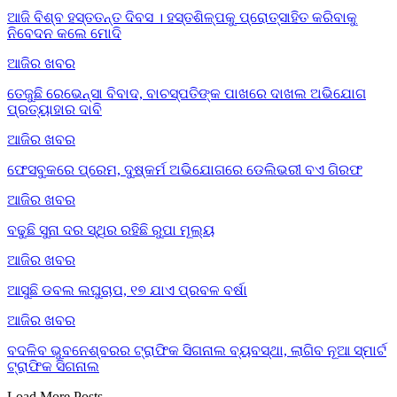
ଆଜି ବିଶ୍ବ ହସ୍ତତନ୍ତ ଦିବସ । ହସ୍ତଶିଳ୍ପକୁ ପ୍ରୋତ୍ସାହିତ କରିବାକୁ
ନିବେଦନ କଲେ ମୋଦି
ଆଜିର ଖବର
ତେଜୁଛି ରେଭେନ୍ସା ବିବାଦ, ବାଚସ୍ପତିଙ୍କ ପାଖରେ ଦାଖଲ ଅଭିଯୋଗ
ପ୍ରତ୍ୟାହାର ଦାବି
ଆଜିର ଖବର
ଫେସବୁକରେ ପ୍ରେମ, ଦୁଷ୍କର୍ମ ଅଭିଯୋଗରେ ଡେଲିଭରୀ ବଏ ଗିରଫ
ଆଜିର ଖବର
ବଢୁଛି ସୁନା ଦର ସ୍ଥିର ରହିଛି ରୁପା ମୂଲ୍ୟ
ଆଜିର ଖବର
ଆସୁଛି ଡବଲ ଲଘୁଚାପ, ୧୭ ଯାଏ ପ୍ରବଳ ବର୍ଷା
ଆଜିର ଖବର
ବଦଳିବ ଭୁବନେଶ୍ବରର ଟ୍ରାଫିକ ସିଗନାଲ ବ୍ୟବସ୍ଥା, ଲାଗିବ ନୂଆ ସ୍ମାର୍ଟ
ଟ୍ରାଫିକ ସିଗନାଲ
Load More Posts