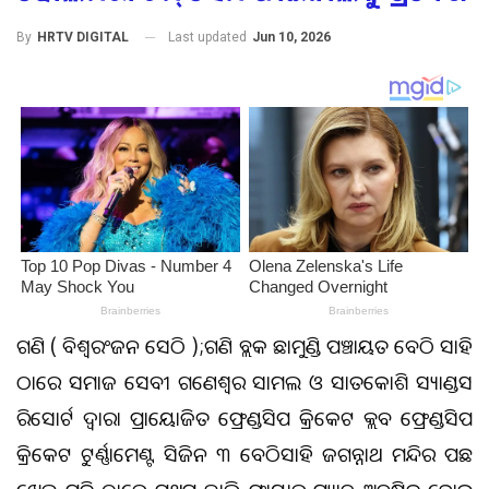
Last updated
Jun 10, 2026
By
HRTV DIGITAL
ଗଣିଆ ( ବିଶ୍ୱରଂଜନ ସେଠି );ଗଣିଆ ବ୍ଲକ ଛାମୁଣ୍ଡିଆ ପଞ୍ଚାୟତ ବେଠିଆ ସାହି
ଠାରେ ସମାଜ ସେବୀ ଗଣେଶ୍ୱର ସାମଲ ଓ ସାତକୋଶିଆ ସ୍ୟାଣ୍ଡସ
ରିସୋର୍ଟ ଦ୍ୱାରା ପ୍ରାୟୋଜିତ ଫ୍ରେଣ୍ଡସିପ କ୍ରିକେଟ କ୍ଲବ ଫ୍ରେଣ୍ଡସିପ
କ୍ରିକେଟ ଟୁର୍ଣ୍ଣାମେଣ୍ଟ ସିଜିନ ୩ ବେଠିଆସାହି ଜଗନ୍ନାଥ ମନ୍ଦିର ପଛ