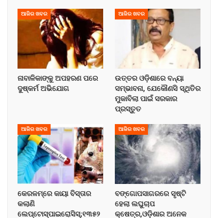
ଆଜିର ଖବର
ଆଜିର ଖବର
ନାବାଳିକାଙ୍କୁ ଅପହରଣ ପରେ
ଉତ୍ତର ଓଡ଼ିଶାରେ ବନ୍ୟା
ଦୁଷ୍କର୍ମ ଅଭିଯୋଗ
ସମ୍ଭାବନା, ଯେକୌଣସି ସ୍ଥିତିର
ମୁକାବିଲା ପାଇଁ ସରକାର
ପ୍ରସ୍ତୁତ
ଆଜିର ଖବର
ଆଜିର ଖବର
କେରଳମ୍‌ରେ କାୟା ବିସ୍ତାର
ବଙ୍ଗୋପସାଗରରେ ସୃଷ୍ଟି
କଲାଣି
ହେଲା ଲଘୁଚାପ
ଲେପ୍ଟୋସ୍ପାଇରୋସିସ୍;୧୩୫୨
କ୍ଷେତ୍ର,ଓଡ଼ିଶାର ଅନେକ