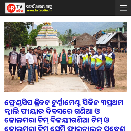
ଫ୍ରେଣ୍ଡସିପ କ୍ରିକେଟ ଟୁର୍ଣ୍ଣାମେଣ୍ଟ ସିଜିନ ୩ପ୍ରଥମ
କ୍ବାଲି ଫାୟାର ଦିବସରେ ଗଣିଆ ଓ
ଢୋଲମରା ଟିମ୍ ବିଜୟୀଗଣିଆ ଟିମ୍ ଓ
ଢୋଲମରା ଟିମ୍ ସେମି ଫାଇନାଲକୁ ପ୍ରବେଶ