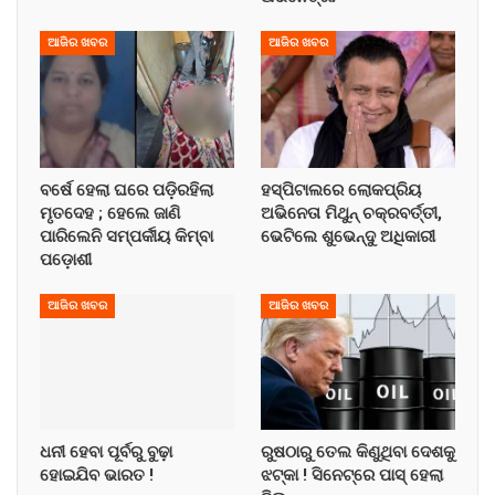
ଆଜିର ଖବର
ଆଜିର ଖବର
ବର୍ଷେ ହେଲା ଘରେ ପଡ଼ିରହିଲା
ହସ୍ପିଟାଲରେ ଲୋକପ୍ରିୟ
ମୃତଦେହ ; ହେଲେ ଜାଣି
ଅଭିନେତା ମିଥୁନ୍ ଚକ୍ରବର୍ତ୍ତୀ,
ପାରିଲେନି ସମ୍ପର୍କୀୟ କିମ୍ବା
ଭେଟିଲେ ଶୁଭେନ୍ଦୁ ଅଧିକାରୀ
ପଡ଼ୋଶୀ
ଆଜିର ଖବର
ଆଜିର ଖବର
ଧନୀ ହେବା ପୂର୍ବରୁ ବୁଢ଼ା
ରୁଷଠାରୁ ତେଲ କିଣୁଥିବା ଦେଶକୁ
ହୋଇଯିବ ଭାରତ !
ଝଟ୍‌କା ! ସିନେଟ୍‌ରେ ପାସ୍ ହେଲା