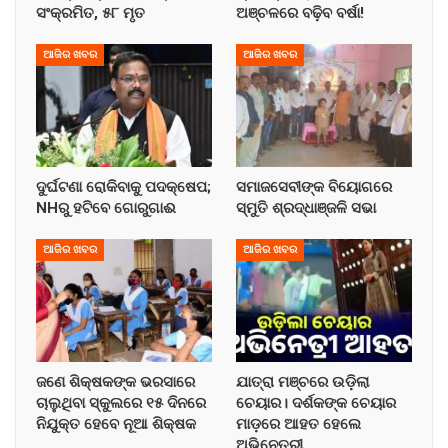
ସଂକ୍ରମିତ, ୫୮ ମୃତ
ଅଞ୍ଚଳରେ ବଢ଼ିବ ବର୍ଷା!
ଆଜିର ଖବର
ଆଜିର ଖବର
ଦୁର୍ଘଟଣା ରୋକିବାକୁ ପଦକ୍ଷେପ;
ସମାଜସେବୀଙ୍କ ବିୟୋଗରେ
NHରୁ ହଟିବେ ଗୋରୁଗାଈ
ସ୍ମୁତି ଶ୍ରଦ୍ଧାଞ୍ଜଳି ସଭା
ଆଜିର ଖବର
ଆଜିର ଖବର
ଜଣେ ଶିକ୍ଷକଙ୍କ ଭରସାରେ
ଯାତ୍ରା ମଞ୍ଚରେ ଉଡ଼ିଲା
ଚାଲୁଥିବା ସ୍କୁଲରେ ୧୫ ଦିନରେ
ଚେୟାର। ଦର୍ଶକଙ୍କ ଚେୟାର
ନିଯୁକ୍ତ ହେବେ ନୂଆ ଶିକ୍ଷକ
ମାଡ଼ରେ ଆହତ ହେଲେ
ଅଭିନେତ୍ରୀ