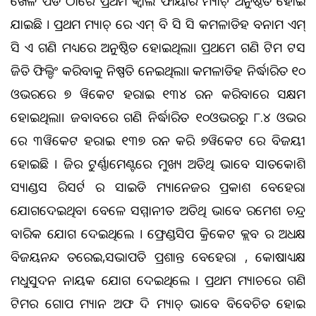
ଖେଳ ପଡିଆ ଠାରେ ପ୍ରଥମ କ୍ବାଲି ଫାୟାର ମ୍ୟାଚ୍ ଅନୁଷ୍ଠିତ ହୋଇ
ଯାଇଛି । ପ୍ରଥମ ମ୍ୟାଚ୍ ରେ ଏମ୍ ବି ସି ସି କମଳାଡିହ ବନାମ ଏମ୍
ସି ଏ ଗଣିଆ ମଧ୍ୟରେ ଅନୁଷ୍ଠିତ ହୋଇଥିଲା। ପ୍ରଥମେ ଗଣିଆ ଟିମ ଟସ
ଜିତି ଫିଲ୍ଡିଂ କରିବାକୁ ନିଷ୍ପତି ନେଇଥିଲା। କମଳାଡିହ ନିର୍ଦ୍ଧାରିତ ୧୦
ଓଭରରେ ୭ ୱିକେଟ ହରାଇ ୧୩୪ ରନ କରିବାରେ ସକ୍ଷମ
ହୋଇଥିଲା। ଜବାବରେ ଗଣିଆ ନିର୍ଦ୍ଧାରିତ ୧୦ଓଭରରୁ ୮.୪ ଓଭର
ରେ ୩ୱିକେଟ ହରାଇ ୧୩୭ ରନ କରି ୭ୱିକେଟ ରେ ବିଜୟୀ
ହୋଇଛି । ଆଜିର ଟୁର୍ଣ୍ଣାମେଣ୍ଟରେ ମୁଖ୍ୟ ଅତିଥି ଭାବେ ସାତକୋଶିଆ
ସ୍ୟାଣ୍ଡସ ରିସର୍ଟ ର ସାଇଡି ମ୍ୟାନେଜର ପ୍ରକାଶ ବେହେରା
ଯୋଗଦେଇଥିବା ବେଳେ ସମ୍ମାନୀତ ଅତିଥି ଭାବେ ରମେଶ ଚନ୍ଦ୍ର
ବାରିକ ଯୋଗ ଦେଇଥିଲେ । ଫ୍ରେଣ୍ଡସିପ କ୍ରିକେଟ କ୍ଲବ ର ଅଧକ୍ଷ
ବିଜୟନନ୍ଦ ତରେଇ,ସଭାପତି ପ୍ରଶାନ୍ତ ବେହେରା , କୋଷାଧ୍ୟକ୍ଷ
ମଧୁସୁଦନ ନାୟକ ଯୋଗ ଦେଇଥିଲେ । ପ୍ରଥମ ମ୍ୟାଚରେ ଗଣିଆ
ଟିମର ଗୋପ ମ୍ୟାନ ଅଫ ଦି ମ୍ୟାଚ୍ ଭାବେ ବିବେଚିତ ହୋଇ