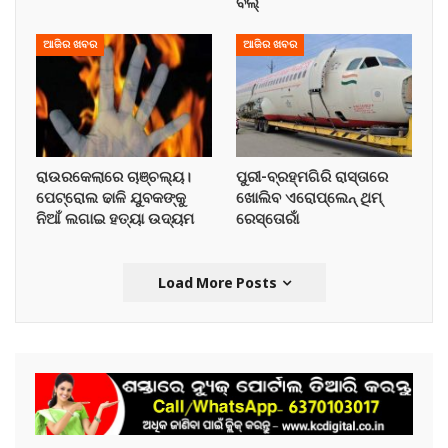
ବିଲ୍
ଆଜିର ଖବର
ଆଜିର ଖବର
ରାଉରକେଲାରେ ଚାଞ୍ଚଲ୍ୟ।
ପୁରୀ-ବ୍ରହ୍ମଗିରି ରାସ୍ତାରେ
ପେଟ୍ରୋଲ ଢାଳି ଯୁବକଙ୍କୁ
ଖୋଲିବ ଏରୋପ୍ଲେନ୍‌ ଥିମ୍‌
ନିଆଁ ଲଗାଇ ହତ୍ୟା ଉଦ୍ୟମ
ରେସ୍ତୋରାଁ
Load More Posts