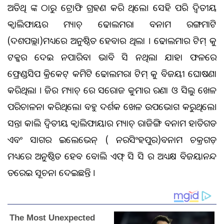
ଅତିଥି ଙ୍କ ଠାରୁ ଟ୍ରୋଫି ଗ୍ରହଣ କରି ଥିଲେ। ସେହି ପରି ଦ୍ଵିତୀୟ
କ୍ୱାଲିଫାୟର ମ୍ୟାଚ୍ ଢୋଲମରା ବନାମ ରଙ୍ଗମାଟିଆ
(ଦଶପଲ୍ଲା)ମଧ୍ୟରେ ଅନୁଷ୍ଠିତ ହେବାର ଥିଲା । ଢୋଲମାର ଟିମ୍ କୁ
ଟକ୍କର ଦେଇ ନପାରିବା ଭାବି ଆସି ନଥିଲା ଯାହା ଫଳରେ
ଫ୍ରେଣ୍ଡସିପ କ୍ରିକେଟ୍ କମିଟି ଢୋଲମରା ଟିମ୍ କୁ ବିଜୟୀ ଘୋଷଣା
କରିଥିଲା । ଆଜିର ମ୍ୟାଚ୍ ରେ ସରୋଜ କୁମାର ରଣା ଓ ସିଲୁ ଖେଳ
ପରିଚାଳନା କରିଥିଲେ। ବହୁ ଦର୍ଶକ ଖେଳ ଉପଭୋଗ କରୁଥିଲେ।
ଆସନ୍ତା କାଲି ଦ୍ୱିତୀୟ କ୍ୱାଲିଫାୟାର ମ୍ୟାଚ୍ ରାଜିଙ୍ଗି ବନାମ ହାତିଗଡ
ଏବଂ ସାଗର ଇଲେଭେନ୍ ( ନରସିଂହପୁର)ବନାମ ଚକ୍ରଗଡ଼
ମଧ୍ୟରେ ଅନୁଷ୍ଠିତ ହେବ ବୋଲି ଏଫ୍ ସି ସି ର ଅଧ୍ୟକ୍ଷ ବିଜୟାନନ୍ଦ
ତରେଇ ସୂଚନା ଦେଇଛନ୍ତି ।