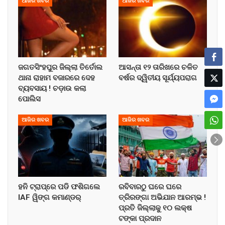
ଆଜିର ଖବର
ଆଜିର ଖବର
ଜଗତସିଂହପୁର ଜିଲ୍ଲା ତିର୍ତୋଲ
ଆସନ୍ତା ୧୨ ତାରିଖରେ ଚଳିତ
ଥାନା ରାହାମ ବଜାରରେ ଦେହ
ବର୍ଷର ଦ୍ୱିତୀୟ ସୂର୍ଯ୍ୟପରାଗ
ବ୍ୟବସାୟ ! ଚଡ଼ାଉ କଲା
ପୋଲିସ
ଆଜିର ଖବର
ଆଜିର ଖବର
ହନି ଟ୍ରାପ୍‌ରେ ପଡି ଫଶିଗଲେ
ରବିବାରଠୁ ଘରେ ଘରେ
IAF ୱିଙ୍ଗ କମାଣ୍ଡର୍
ତ୍ରିରଙ୍ଗା ଅଭିଯାନ ଆରମ୍ଭ !
ପ୍ରତି ଜିଲ୍ଲାକୁ ୧୦ ଲକ୍ଷ
ଟଙ୍କା ପ୍ରଦାନ