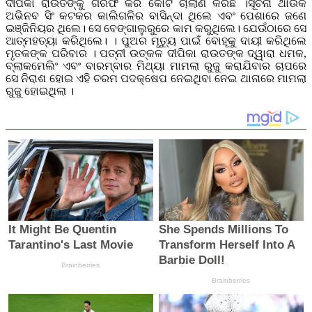
ଦୀପିକା ରାଉତଙ୍କୁ ଗିରଫ କରି କୋର୍ଟ ଚାଲାଣ କରିଛି ।ସୂଚନା ଥାଉକି
ଅଭିନବ ସିଂ କଟକର କାଲିଗଳିର ବାସିନ୍ଦା ଥିଲେ ଏବଂ ପେଶାରେ ଜଣେ
ଇଞ୍ଜିନିୟର ଥିଲେ। ସେ ବେଙ୍ଗାଲୁରୁରେ କାମ କରୁଥିଲେ। ଯେଉଁଠାରେ ସେ
ଆତ୍ମହତ୍ୟା କରିଥିଲେ। । ପୁଅର ମୃତ୍ୟୁ ପାଇଁ ବୋହୂକୁ ଦାୟୀ କରିଥିଲେ
ମୃତକଙ୍କ ପରିବାର । ପତ୍ନୀ ଉତ୍କଳ ଦୀପିକା ରାଉତଙ୍କ ଦ୍ୱାରା ଧମକ,
ବ୍ଲାକମେଲିଂ ଏବଂ ବାରମ୍ବାର ମିଥ୍ୟା ମାମଲା ରୁଜୁ କରାଯିବାର ଚାପରେ
ସେ ନିରାଶ ହୋଇ ଏହି ଚରମ ପଦକ୍ଷେପ ନେଇଥିବା ନେଇ ଥାନାରେ ମାମଲା
ରୁଜୁ ହୋଇଥିଲା ।