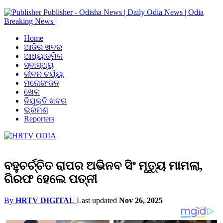
Publisher - Odisha News | Daily Odia News | Odia
Breaking News |
Home
ଆଜିର ଖବର
ଆଧ୍ୟାତ୍ମିକ
ସ୍ବାସ୍ଥ୍ୟ
ଜୀବନ ଚର୍ଯ୍ୟା
ମନୋରଂଜନ
ଖେଳ
ନିଯୁକ୍ତି ଖବର
ଭ୍ରମଣ
Reporters
ବହୁଚର୍ଚ୍ଚିତ ରାପର ଅଭିନବ ସିଂ ମୃତ୍ୟୁ ମାମଲା,
ଗିରଫ ହେଲେ ପତ୍ନୀ
By
HRTV DIGITAL
Last updated
Nov 26, 2025