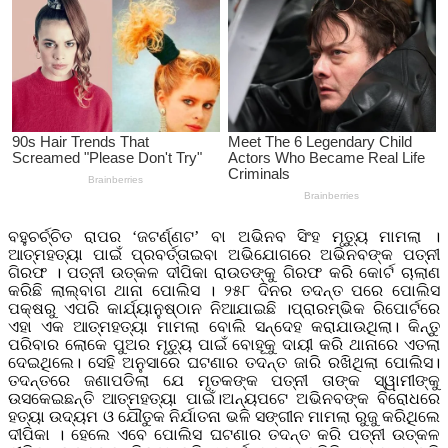
ବହୁଚର୍ଚ୍ଚିତ ରାପର ‘ଜଟର୍ଣ୍ଣଟ’ ବା ଅଭିନବ ସିଂହ ମୃତ୍ୟୁ ମାମଲା ।
ଆତ୍ମହତ୍ୟା ପାଇଁ ପ୍ରବର୍ତ୍ତାଇବା ଅଭିଯୋଗରେ ଅଭିନବଙ୍କ ପତ୍ନୀ
ଗିରଫ । ପତ୍ନୀ ଉତ୍କଳ ଦୀପିକା ରାଉତଙ୍କୁ ଗିରଫ କରି କୋର୍ଟ ଚାଲାଣ
କରିଛି ଲାଲ୍‌ବାଗ ଥାନା ପୋଲିସ । ୨୫୮ ଦିନର ତଦନ୍ତ ପରେ ପୋଲିସ
ପକ୍ଷରୁ ଏପରି କାର୍ଯ୍ୟାନୁଷ୍ଠାନ ନିଆଯାଇଛି ।ପ୍ରାରମ୍ଭିକ ରିପୋର୍ଟରେ
ଏହା ଏକ ଆତ୍ମହତ୍ୟା ମାମଲା ବୋଲି ସନ୍ଦେହ କରାଯାଉଥିଲା। କିନ୍ତୁ
ପରିବାର ଲୋକେ ପୁଅର ମୃତ୍ୟୁ ପାଇଁ ବୋହୂକୁ ଦାୟୀ କରି ଥାନାରେ ଏତଲା
ଦେଇଥିଲେ। ସେହି ଅନୁସାରେ ଘଟଣାର ତଦନ୍ତ ଜାରି ରଖିଥିଲା ପୋଲିସ।
ତଦନ୍ତରେ ଜଣାପଡିଲା ଯେ ମୃତକଙ୍କ ପତ୍ନୀ ତାଙ୍କ ସ୍ୱାମୀଙ୍କୁ
ଉସକେଇଛନ୍ତି ଆତ୍ମହତ୍ୟା ପାଇଁ।ଅନ୍ୟପଟେ ଅଭିନବଙ୍କ ବିରୋଧରେ
ହତ୍ୟା ଉଦ୍ୟମ ଓ ଯୌତୁକ ନିର୍ଯାତନା ଭଳି ସଙ୍ଗୀନ ମାମଲା ରୁଜୁ କରିଥିଲେ
ଦୀପିକା । ହେଲେ ଏବେ ପୋଲିସ ଘଟଣାର ତଦନ୍ତ କରି ପତ୍ନୀ ଉତ୍କଳ