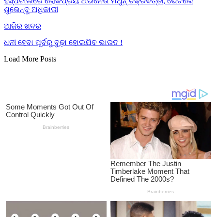
ହସ୍ପିଟାଲରେ ଲୋକପ୍ରିୟ ଅଭିନେତା ମିଥୁନ୍ ଚକ୍ରବର୍ତ୍ତୀ, ଭେଟିଲେ
ଶୁଭେନ୍ଦୁ ଅଧିକାରୀ
ଆଜିର ଖବର
ଧନୀ ହେବା ପୂର୍ବରୁ ବୁଢ଼ା ହୋଇଯିବ ଭାରତ !
Load More Posts