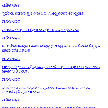
ଆଜିର ଖବର
ଦୁର୍ଘଟଣା ରୋକିବାକୁ ପଦକ୍ଷେପ; NHରୁ ହଟିବେ ଗୋରୁଗାଈ
ଆଜିର ଖବର
ସମାଜସେବୀଙ୍କ ବିୟୋଗରେ ସ୍ମୁତି ଶ୍ରଦ୍ଧାଞ୍ଜଳି ସଭା
ଆଜିର ଖବର
ଜଣେ ଶିକ୍ଷକଙ୍କ ଭରସାରେ ଚାଲୁଥିବା ସ୍କୁଲରେ ୧୫ ଦିନରେ ନିଯୁକ୍ତ
ହେବେ ନୂଆ ଶିକ୍ଷକ
ଆଜିର ଖବର
ଯାତ୍ରା ମଞ୍ଚରେ ଉଡ଼ିଲା ଚେୟାର। ଦର୍ଶକଙ୍କ ଚେୟାର ମାଡ଼ରେ ଆହତ
ହେଲେ ଅଭିନେତ୍ରୀ
ଆଜିର ଖବର
ବର୍ଷେ ହେଲା ଘରେ ପଡ଼ିରହିଲା ମୃତଦେହ ; ହେଲେ ଜାଣି ପାରିଲେନି
ସମ୍ପର୍କୀୟ କିମ୍ବା ପଡ଼ୋଶୀ
ଆଜିର ଖବର