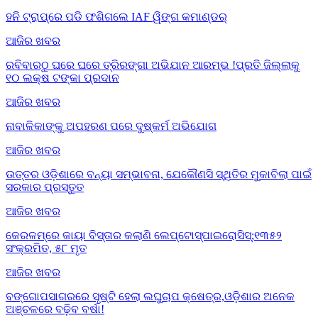
ହନି ଟ୍ରାପ୍‌ରେ ପଡି ଫଶିଗଲେ IAF ୱିଙ୍ଗ କମାଣ୍ଡର୍
ଆଜିର ଖବର
ରବିବାରଠୁ ଘରେ ଘରେ ତ୍ରିରଙ୍ଗା ଅଭିଯାନ ଆରମ୍ଭ !ପ୍ରତି ଜିଲ୍ଲାକୁ
୧୦ ଲକ୍ଷ ଟଙ୍କା ପ୍ରଦାନ
ଆଜିର ଖବର
ନାବାଳିକାଙ୍କୁ ଅପହରଣ ପରେ ଦୁଷ୍କର୍ମ ଅଭିଯୋଗ
ଆଜିର ଖବର
ଉତ୍ତର ଓଡ଼ିଶାରେ ବନ୍ୟା ସମ୍ଭାବନା, ଯେକୌଣସି ସ୍ଥିତିର ମୁକାବିଲା ପାଇଁ
ସରକାର ପ୍ରସ୍ତୁତ
ଆଜିର ଖବର
କେରଳମ୍‌ରେ କାୟା ବିସ୍ତାର କଲାଣି ଲେପ୍ଟୋସ୍ପାଇରୋସିସ୍;୧୩୫୨
ସଂକ୍ରମିତ, ୫୮ ମୃତ
ଆଜିର ଖବର
ବଙ୍ଗୋପସାଗରରେ ସୃଷ୍ଟି ହେଲା ଲଘୁଚାପ କ୍ଷେତ୍ର,ଓଡ଼ିଶାର ଅନେକ
ଅଞ୍ଚଳରେ ବଢ଼ିବ ବର୍ଷା!