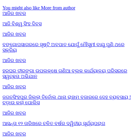
You might also like
More from author
ଆଜିର ଖବର
ଆଜି ବିଶ୍ୱ ସିଂହ ଦିବସ
ଆଜିର ଖବର
ବଙ୍ଗୋପସାଗରରେ ସୃଷ୍ଟି ଅବପାତ ଯୋଗୁଁ ମୌସୁମୀ ବାୟୁ ପୁଣି ଥରେ
ସକ୍ରିୟ
ଆଜିର ଖବର
ହରଘର ତୀରଙ୍ଗା ଉପଲକ୍ଷେ ଗଣିଆ ବ୍ଲକ କାର୍ଯ୍ୟାଳୟ ପରିସରରେ
ସ୍ୱଚ୍ଛତା ଅଭିଯାନ
ଆଜିର ଖବର
ଜଗତସିଂହପୁର ଜିଲ୍ଲା ତିର୍ତୋଲ ଥାନା ରାହାମ ବଜାରରେ ଦେହ ବ୍ୟବସାୟ !
ଚଡ଼ାଉ କଲା ପୋଲିସ
ଆଜିର ଖବର
ଆସନ୍ତା ୧୨ ତାରିଖରେ ଚଳିତ ବର୍ଷର ଦ୍ୱିତୀୟ ସୂର୍ଯ୍ୟପରାଗ
ଆଜିର ଖବର