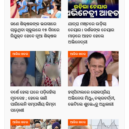
ଜଣେ ଶିକ୍ଷକଙ୍କ ଭରସାରେ
ଯାତ୍ରା ମଞ୍ଚରେ ଉଡ଼ିଲା
ଚାଲୁଥିବା ସ୍କୁଲରେ ୧୫ ଦିନରେ
ଚେୟାର। ଦର୍ଶକଙ୍କ ଚେୟାର
ନିଯୁକ୍ତ ହେବେ ନୂଆ ଶିକ୍ଷକ
ମାଡ଼ରେ ଆହତ ହେଲେ
ଅଭିନେତ୍ରୀ
ଆଜିର ଖବର
ଆଜିର ଖବର
ବର୍ଷେ ହେଲା ଘରେ ପଡ଼ିରହିଲା
ହସ୍ପିଟାଲରେ ଲୋକପ୍ରିୟ
ମୃତଦେହ ; ହେଲେ ଜାଣି
ଅଭିନେତା ମିଥୁନ୍ ଚକ୍ରବର୍ତ୍ତୀ,
ପାରିଲେନି ସମ୍ପର୍କୀୟ କିମ୍ବା
ଭେଟିଲେ ଶୁଭେନ୍ଦୁ ଅଧିକାରୀ
ପଡ଼ୋଶୀ
ଆଜିର ଖବର
ଆଜିର ଖବର