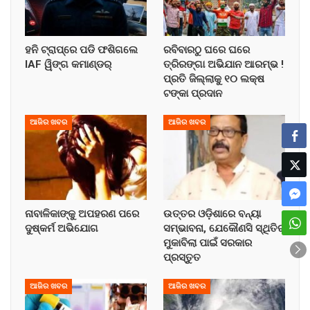
ହନି ଟ୍ରାପ୍‌ରେ ପଡି ଫଶିଗଲେ
ରବିବାରଠୁ ଘରେ ଘରେ
IAF ୱିଙ୍ଗ କମାଣ୍ଡର୍
ତ୍ରିରଙ୍ଗା ଅଭିଯାନ ଆରମ୍ଭ !
ପ୍ରତି ଜିଲ୍ଲାକୁ ୧୦ ଲକ୍ଷ
ଟଙ୍କା ପ୍ରଦାନ
ଆଜିର ଖବର
ଆଜିର ଖବର
ନାବାଳିକାଙ୍କୁ ଅପହରଣ ପରେ
ଉତ୍ତର ଓଡ଼ିଶାରେ ବନ୍ୟା
ଦୁଷ୍କର୍ମ ଅଭିଯୋଗ
ସମ୍ଭାବନା, ଯେକୌଣସି ସ୍ଥିତିର
ମୁକାବିଲା ପାଇଁ ସରକାର
ପ୍ରସ୍ତୁତ
ଆଜିର ଖବର
ଆଜିର ଖବର