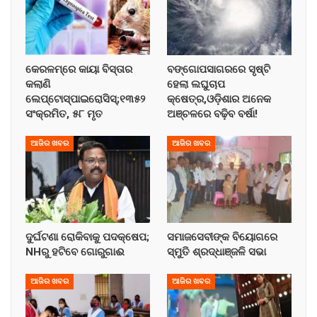
କେରଳମ୍‌ରେ କାୟା ବିସ୍ତାର
ବଙ୍ଗୋପସାଗରରେ ସୃଷ୍ଟି
କଲାଣି
ହେଲା ଲଘୁଚାପ
ଲେପ୍ଟୋସ୍ପାଇରୋସିସ୍;୧୩୫୨
କ୍ଷେତ୍ର,ଓଡ଼ିଶାର ଅନେକ
ସଂକ୍ରମିତ, ୫୮ ମୃତ
ଅଞ୍ଚଳରେ ବଢ଼ିବ ବର୍ଷା!
ଆଜିର ଖବର
ଆଜିର ଖବର
ଦୁର୍ଘଟଣା ରୋକିବାକୁ ପଦକ୍ଷେପ;
ସମାଜସେବୀଙ୍କ ବିୟୋଗରେ
NHରୁ ହଟିବେ ଗୋରୁଗାଈ
ସ୍ମୁତି ଶ୍ରଦ୍ଧାଞ୍ଜଳି ସଭା
ଆଜିର ଖବର
ଆଜିର ଖବର