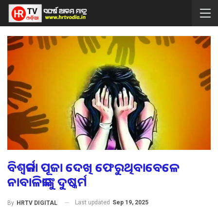
ବିଶ୍ୱକର୍ମା ପୂଜା ଦେଖି ଫେରୁଥିବାବେଳେ
ନାବାଳିକାଙ୍କୁ ଦୁଷ୍କର୍ମ
Last updated
Sep 19, 2025
By
HRTV DIGITAL