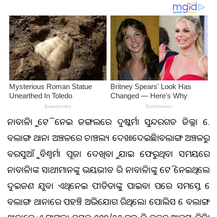
ନାବାଳିକାକୁ ଟେକି ନେଇ ଜଙ୍ଗଲରେ ଦୁଷ୍କର୍ମ। ସୁନ୍ଦରଗଡ ଜିଲ୍ଲା କେ.
ବଲାଙ୍ଗ ଥାନା ଅଞ୍ଚଳରେ ଚାଞ୍ଚଲ୍ୟ ଦେଖାଦେଇଛି।ବଲାଙ୍ଗ ଅଞ୍ଚଳରୁ
ବରସୁଆଁକୁ ବିଶ୍ୱକର୍ମା ପୂଜା ଦେଖିବାକୁ ଯାଇ ଫେରୁଥିବା ସମୟରେ
ନାବାଳିକାଙ୍କ ସାଥୀମାନଙ୍କୁ ଭୟଭୀତ କରି ନାବାଳିକାଙ୍କୁ ଟେକି ନେଇଥିଲେ
ଦୁଇଜଣ ଯୁବକ। ଏଥିନେଇ ପୀଡିତାଙ୍କୁ ପାଇବା ପରେ ସମସ୍ତେ କେ
ବଲାଙ୍ଗ ଥାନାରେ ପହଞ୍ଚି ଅଭିଯୋଗ କରିଥିଲେ। ପୋଲିସ କେ ବଲାଙ୍ଗ