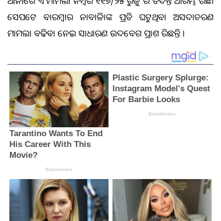
ଥାନାରେ ଏକ ମାମଲା ନମ୍ବର ୧୧୭/୨୫ ରୁଜୁ କରି ତଦନ୍ତ ଆରମ୍ଭ କରିଛି।
ସେପଟେ ବାରମ୍ବାର ନାବାଳିକାଙ୍କ ପ୍ରତି ଘଟୁଥିବା ଅସଦାଚରଣ
ମାମଲା ବଢିବା ନେଇ ସାଧାରଣ ଉଦବେଗ ପ୍ରକାଶ କରିଛନ୍ତି ।