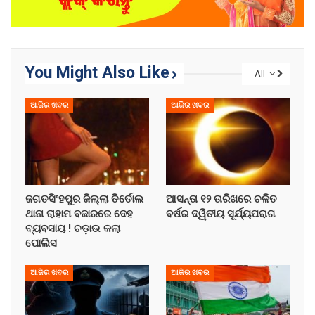
You Might Also Like
All
ଆଜିର ଖବର
ଆଜିର ଖବର
ଜଗତସିଂହପୁର ଜିଲ୍ଲା ତିର୍ତୋଲ
ଆସନ୍ତା ୧୨ ତାରିଖରେ ଚଳିତ
ଥାନା ରାହାମ ବଜାରରେ ଦେହ
ବର୍ଷର ଦ୍ୱିତୀୟ ସୂର୍ଯ୍ୟପରାଗ
ବ୍ୟବସାୟ ! ଚଡ଼ାଉ କଲା
ପୋଲିସ
ଆଜିର ଖବର
ଆଜିର ଖବର