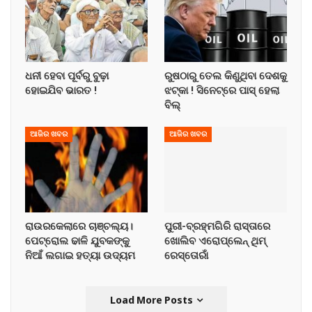
ଧନୀ ହେବା ପୂର୍ବରୁ ବୁଢ଼ା
ରୁଷଠାରୁ ତେଲ କିଣୁଥିବା ଦେଶକୁ
ହୋଇଯିବ ଭାରତ !
ଝଟ୍‌କା ! ସିନେଟ୍‌ରେ ପାସ୍ ହେଲା
ବିଲ୍
ଆଜିର ଖବର
ଆଜିର ଖବର
ରାଉରକେଲାରେ ଚାଞ୍ଚଲ୍ୟ।
ପୁରୀ-ବ୍ରହ୍ମଗିରି ରାସ୍ତାରେ
ପେଟ୍ରୋଲ ଢାଳି ଯୁବକଙ୍କୁ
ଖୋଲିବ ଏରୋପ୍ଲେନ୍‌ ଥିମ୍‌
ନିଆଁ ଲଗାଇ ହତ୍ୟା ଉଦ୍ୟମ
ରେସ୍ତୋରାଁ
Load More Posts