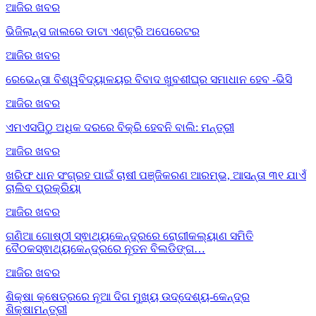
ଆଜିର ଖବର
ଭିଜିଲାନ୍ସ ଜାଲରେ ଡାଟା ଏଣ୍ଟ୍ରି ଅପେରେଟର
ଆଜିର ଖବର
ରେଭେନ୍ସା ବିଶ୍ୱବିଦ୍ୟାଳୟର ବିବାଦ ଖୁବଶୀଘ୍ର ସମାଧାନ ହେବ -ଭିସି
ଆଜିର ଖବର
ଏମଏସପିଠୁ ଅଧିକ ଦରରେ ବିକ୍ରି ହେବନି ବାଲି: ମନ୍ତ୍ରୀ
ଆଜିର ଖବର
ଖରିଫ ଧାନ ସଂଗ୍ରହ ପାଇଁ ଚାଷୀ ପଞ୍ଜିକରଣ ଆରମ୍ଭ, ଆସନ୍ତା ୩୧ ଯାଏଁ
ଚାଲିବ ପ୍ରକ୍ରିୟା
ଆଜିର ଖବର
ଗଣିଆ ଗୋଷ୍ଠୀ ସ୍ଵାଥ୍ୟକେନ୍ଦ୍ରରେ ରୋଗୀକଲ୍ୟାଣ ସମିତି
ବୈଠକସ୍ଵାଥ୍ୟକେନ୍ଦ୍ରରେ ନୂତନ ବିଲଡିଙ୍ଗ…
ଆଜିର ଖବର
ଶିକ୍ଷା କ୍ଷେତ୍ରରେ ନୂଆ ଦିଗ ମୁଖ୍ୟ ଉଦ୍ଦେଶ୍ୟ-କେନ୍ଦ୍ର
ଶିକ୍ଷାମନ୍ତ୍ରୀ