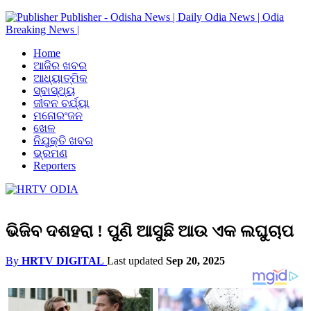
Publisher - Odisha News | Daily Odia News | Odia
Breaking News |
Home
ଆଜିର ଖବର
ଆଧ୍ୟାତ୍ମିକ
ସ୍ବାସ୍ଥ୍ୟ
ଜୀବନ ଚର୍ଯ୍ୟା
ମନୋରଂଜନ
ଖେଳ
ନିଯୁକ୍ତି ଖବର
ଭ୍ରମଣ
Reporters
ଭିଜିବ ଦଶହରା ! ପୁଣି ଆସୁଛି ଆଉ ଏକ ଲଘୁଚାପ
By
HRTV DIGITAL
Last updated
Sep 20, 2025