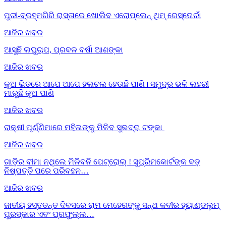
ପୁରୀ-ବ୍ରହ୍ମଗିରି ରାସ୍ତାରେ ଖୋଲିବ ଏରୋପ୍ଲେନ୍‌ ଥିମ୍‌ ରେସ୍ତୋରାଁ
ଆଜିର ଖବର
ଆସୁଛି ଲଘୁଚାପ, ପ୍ରବଳ ବର୍ଷା ଆଶଙ୍କା
ଆଜିର ଖବର
କୂଅ ଭିତରେ ଆପେ ଆପେ ହଲଚଲ ହେଉଛି ପାଣି। ସମୁଦ୍ର ଭଳି ଲହରୀ
ମାରୁଛି କୂଅ ପାଣି
ଆଜିର ଖବର
ରାକ୍ଷୀ ପୂର୍ଣ୍ଣିମାରେ ମହିଳାଙ୍କୁ ମିଳିବ ସୁଭଦ୍ରା ଟଙ୍କା
ଆଜିର ଖବର
ଗାଡ଼ିର ବୀମା ନଥିଲେ ମିଳିବନି ପେଟ୍ରୋଲ୍ ! ସୁପ୍ରିମକୋର୍ଟଙ୍କ ବଡ଼
ନିଷ୍ପତ୍ତି ପରେ ପରିବହନ…
ଆଜିର ଖବର
ଜାତୀୟ ହସ୍ତତନ୍ତ ଦିବସରେ ରାମ ମେହେରଙ୍କୁ ସନ୍ଥ କବୀର ହ୍ୟାଣ୍ଡଲୁମ୍
ପୁରସ୍କାର ଏବଂ ପ୍ରଫୁଲ୍ଲ…