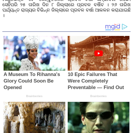
ସେହିପରି ୨୫ ତାରିଖ ଦିନ ୮ ଜିଲ୍ଲାରେ ପ୍ରବଳ ବର୍ଷିବ । ୨୬ ତାରିଖ
ପର୍ଯ୍ୟନ୍ତ ରାଜ୍ୟର ବିଭିନ୍ନ ଜିଲ୍ଲାରେ ପ୍ରବଳ ବର୍ଷା ଆକଳନ କରାଯାଇଛି
।