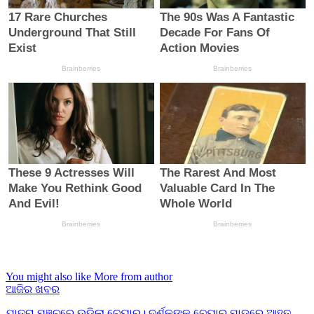
You might also like
More from author
ଆଜିର ଖବର
ଯାତ୍ରା ମଞ୍ଚରେ ଉଡ଼ିଲା ଚେୟାର। ଦର୍ଶକଙ୍କ ଚେୟାର ମାଡ଼ରେ ଆହତ