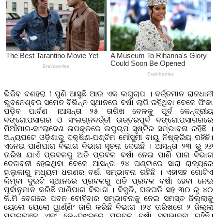
ଭିଜିବ ଦଶହରା ! ପୁଣି ଆସୁଛି ଆଉ ଏକ ଲଘୁଚାପ । ବର୍ତ୍ତମାନ ରାଜଧାନୀ
ଭୁବନେଶ୍ବର ସମେତ ବିଭିନ୍ନ ସ୍ଥାନରେ ବର୍ଷା ଲାଗି ରହିଥିବା ବେଳେ ଫିକା
ପଡ଼ିବ ପାର୍ବଣ ।ଆସନ୍ତା ୨୫ ତାରିଖ ବେଳକୁ ପୂର୍ବ କେନ୍ଦ୍ରୀୟ
ବଙ୍ଗୋପସାଗର ଓ ସଂଲଗ୍ନବର୍ତ୍ତୀ ଉତ୍ତରପୂର୍ବ ବଙ୍ଗୋପସାଗରରେ
ମିଆଁମାର-ବାଂଲାଦେଶ ଉପକୂଳରେ ଲଘୁଚାପ ସୃଷ୍ଟିର ସମ୍ଭାବନା ରହିଛି ।
ଅନ୍ୟପଟେ ଓଡ଼ିଶାରୁ ଦକ୍ଷିଣ-ପଶ୍ଚିମ ମୌସୁମୀ ବାୟୁ ନିଷ୍କ୍ରିୟ ରହିଛି।
ଏନେଇ ପାଣିପାଗ ବିଭାଗ ବିଭାଗ ସୂଚନା ଦେଇଛି । ଆସନ୍ତା ୨୩ ରୁ ୨୬
ତାରିଖ ଯାଏଁ ପ୍ରବଳରୁ ଅତି ପ୍ରବଳ ବର୍ଷା ନେଇ ପାଣିି ପାଗ ବିଭାଗ
ଚେତାବନୀ ହେଇଥିବା ବେଳେ ଆସନ୍ତା ୨୪ ଘଣ୍ଟାରେ ସାରା ରାଜ୍ୟରେ
ହାଲୁକାରୁ ମଧ୍ୟମ ଧରଣର ବର୍ଷା ସମ୍ଭାବନା ରହିଛି । ଏହାସହ ଗୋଟିଏ
କିମ୍ବା ଦୁଇଟି ସ୍ଥାନରେ ପ୍ରବଳରୁ ଅତି ପ୍ରବଳ ବର୍ଷା ହେବା ନେଇ
ପୂର୍ବାନୁମାନ କରିଛି ପାଣିପାଗ ବିଭାଗ । ବିଜୁଳି, ଘଡଘଡି ସହ ୩୦ ରୁ ୪୦
କି.ମି ବେଗରେ ପବନ ବୋହିବାର ସମ୍ଭାବନାକୁ ନେଇ ସମସ୍ତ ଜିଲ୍ଲାକୁ
ୟେଲୋ ୟେଲୋ ୱାର୍ଣ୍ଣିଂ ଜାରି କରିଛି ବିଭାଗ ।୨୪ ତାରିଖରେ ୨ ଜିଲ୍ଲା
ମୟୂରଭଞ୍ଜ ଏବଂ କେନ୍ଦୁଝରରେ ପ୍ରବଳ ବର୍ଷା ସମ୍ଭାବନା ରହିଛି।