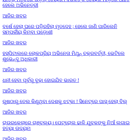
ହେଲେ ଅଭିନେତ୍ରୀ
ଆଜିର ଖବର
ବର୍ଷେ ହେଲା ଘରେ ପଡ଼ିରହିଲା ମୃତଦେହ ; ହେଲେ ଜାଣି ପାରିଲେନି
ସମ୍ପର୍କୀୟ କିମ୍ବା ପଡ଼ୋଶୀ
ଆଜିର ଖବର
ହସ୍ପିଟାଲରେ ଲୋକପ୍ରିୟ ଅଭିନେତା ମିଥୁନ୍ ଚକ୍ରବର୍ତ୍ତୀ, ଭେଟିଲେ
ଶୁଭେନ୍ଦୁ ଅଧିକାରୀ
ଆଜିର ଖବର
ଧନୀ ହେବା ପୂର୍ବରୁ ବୁଢ଼ା ହୋଇଯିବ ଭାରତ !
ଆଜିର ଖବର
ରୁଷଠାରୁ ତେଲ କିଣୁଥିବା ଦେଶକୁ ଝଟ୍‌କା ! ସିନେଟ୍‌ରେ ପାସ୍ ହେଲା ବିଲ୍
ଆଜିର ଖବର
ରାଉରକେଲାରେ ଚାଞ୍ଚଲ୍ୟ। ପେଟ୍ରୋଲ ଢାଳି ଯୁବକଙ୍କୁ ନିଆଁ ଲଗାଇ
ହତ୍ୟା ଉଦ୍ୟମ
ଆଜିର ଖବର