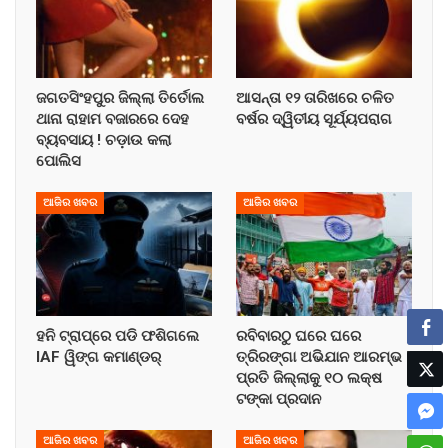
ଜଗତସିଂହପୁର ଜିଲ୍ଲା ତିର୍ତୋଲ
ଆସନ୍ତା ୧୨ ତାରିଖରେ ଚଳିତ
ଥାନା ରାହାମ ବଜାରରେ ଦେହ
ବର୍ଷର ଦ୍ୱିତୀୟ ସୂର୍ଯ୍ୟପରାଗ
ବ୍ୟବସାୟ ! ଚଡ଼ାଉ କଲା
ପୋଲିସ
ଆଜିର ଖବର
ଆଜିର ଖବର
ହନି ଟ୍ରାପ୍‌ରେ ପଡି ଫଶିଗଲେ
ରବିବାରଠୁ ଘରେ ଘରେ
IAF ୱିଙ୍ଗ କମାଣ୍ଡର୍
ତ୍ରିରଙ୍ଗା ଅଭିଯାନ ଆରମ୍ଭ !
ପ୍ରତି ଜିଲ୍ଲାକୁ ୧୦ ଲକ୍ଷ
ଟଙ୍କା ପ୍ରଦାନ
ଆଜିର ଖବର
ଆଜିର ଖବର