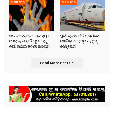
ଆଜିର ଖବର
ଆଜିର ଖବର
ରାଉରକେଲାରେ ଚାଞ୍ଚଲ୍ୟ।
ପୁରୀ-ବ୍ରହ୍ମଗିରି ରାସ୍ତାରେ
ପେଟ୍ରୋଲ ଢାଳି ଯୁବକଙ୍କୁ
ଖୋଲିବ ଏରୋପ୍ଲେନ୍‌ ଥିମ୍‌
ନିଆଁ ଲଗାଇ ହତ୍ୟା ଉଦ୍ୟମ
ରେସ୍ତୋରାଁ
Load More Posts