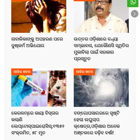
ନାବାଳିକାଙ୍କୁ ଅପହରଣ ପରେ
ଉତ୍ତର ଓଡ଼ିଶାରେ ବନ୍ୟା
ଦୁଷ୍କର୍ମ ଅଭିଯୋଗ
ସମ୍ଭାବନା, ଯେକୌଣସି ସ୍ଥିତିର
ମୁକାବିଲା ପାଇଁ ସରକାର
ପ୍ରସ୍ତୁତ
ଆଜିର ଖବର
ଆଜିର ଖବର
କେରଳମ୍‌ରେ କାୟା ବିସ୍ତାର
ବଙ୍ଗୋପସାଗରରେ ସୃଷ୍ଟି
କଲାଣି
ହେଲା ଲଘୁଚାପ
ଲେପ୍ଟୋସ୍ପାଇରୋସିସ୍;୧୩୫୨
କ୍ଷେତ୍ର,ଓଡ଼ିଶାର ଅନେକ
ସଂକ୍ରମିତ, ୫୮ ମୃତ
ଅଞ୍ଚଳରେ ବଢ଼ିବ ବର୍ଷା!