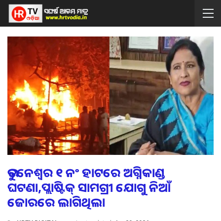
ଭୁବନେଶ୍ୱର ୧ ନଂ ହାଟରେ ଅଗ୍ନିକାଣ୍ଡ
ଘଟଣା,ପ୍ଲାଷ୍ଟିକ୍ ସାମଗ୍ରୀ ଯୋଗୁ ନିଆଁ
ଜୋରରେ ଲାଗିଥିଲା