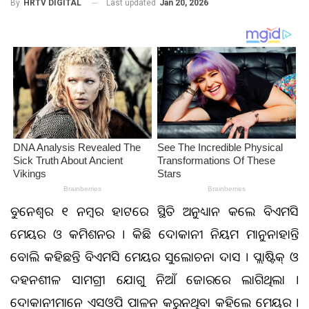
Last updated
Jan 20, 2026
By
HRTV DIGITAL
ଭୁବନେଶ୍ବର ୧ ନମ୍ବର ହାଟରେ ସ୍ଥିତି ଅନୁଧ୍ୟାନ କଲେ ବିଏମସି
ମେୟର ଓ କମିଶନର । କିଛି ଦୋକାନୀ ନିୟମ ମାନୁନାହାନ୍ତି
ବୋଲି କହିଛନ୍ତି ବିଏମସି ମେୟର ସୁଲୋଚନା ଦାସ । ପ୍ଲାଷ୍ଟିକ୍ ଓ
ଦହନଶୀଳ ସାମଗ୍ରୀ ଯୋଗୁ ନିଆଁ ଜୋରରେ ଲାଗିଥିଲା ।
ଦୋକାନୀମାନେ ଏସଓପି ପାଳନ କରୁନଥିବା କହିଲେ ମେୟର ।