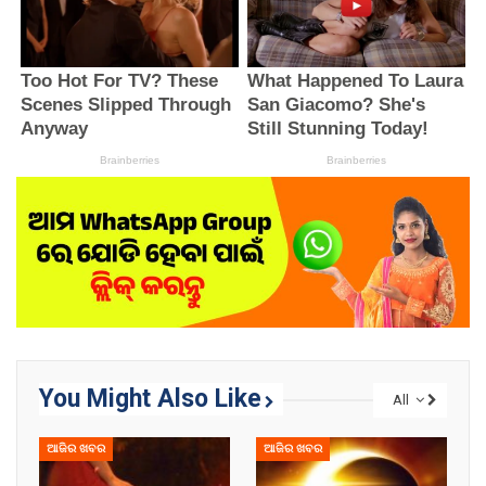
You Might Also Like
All
ଆଜିର ଖବର
ଆଜିର ଖବର