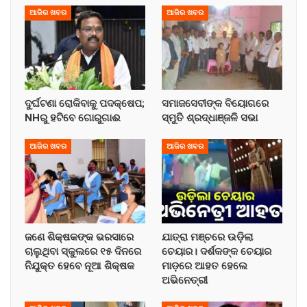
ଆଜିର ଖବର
ଆଜିର ଖବର
ଦୁର୍ଘଟଣା ରୋକିବାକୁ ପଦକ୍ଷେପ;
ସମାଜସେବୀଙ୍କ ବିୟୋଗରେ
NHରୁ ହଟିବେ ଗୋରୁଗାଈ
ସ୍ମୁତି ଶ୍ରଦ୍ଧାଞ୍ଜଳି ସଭା
ଆଜିର ଖବର
ଆଜିର ଖବର
ଜଣେ ଶିକ୍ଷକଙ୍କ ଭରସାରେ
ଯାତ୍ରା ମଞ୍ଚରେ ଉଡ଼ିଲା
ଚାଲୁଥିବା ସ୍କୁଲରେ ୧୫ ଦିନରେ
ଚେୟାର। ଦର୍ଶକଙ୍କ ଚେୟାର
ନିଯୁକ୍ତ ହେବେ ନୂଆ ଶିକ୍ଷକ
ମାଡ଼ରେ ଆହତ ହେଲେ
ଅଭିନେତ୍ରୀ