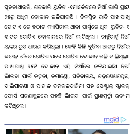
ସୂଚନାଥାଉକି, ଗତକାଲି ୟୁନିଟ -୧ମାର୍କେଟରେ ନିଆଁ ଲାଗି ପ୍ରାୟ
୨୫ରୁ ଅଧିକ ଦୋକାନ ଜଳିଯାଇଛି । ବିଳମ୍ବିତ ରାତି ପାଖାପାଖି
ଗୋଟାଏ ରେ ହଠାତ କ୍ୟାପିଟାଲ ଥାନା ପାର୍ଶ୍ବରେ ଥିବା ୟୁନିଟ- ୧
ହାଟର ଗୋଟିଏ ଦୋକାନରେ ନିଆଁ ଲାଗିଥିଲା । ଚାହୁଁଚାହୁଁ ନିଆଁ
ଭୟଙ୍କର ରୂପ ଧାରଣ କରିଥିଲା । କେହି କିଛି ବୁଝିବା ଆଗରୁ ନିଆଁର
କରାଳ ଆଁରେ ଗୋଟିଏ ପରେ ଗୋଟିଏ ଦୋକାନ ଜଳି ଚାଲିଥିଲା।
ପାଖାପାଖି ୨୫ଟି ଦୋକାନ ଏହି ନିଆଁରେ ଜଳିଯାଇଛି। ନିଆଁ
ଲିଭାଇବା ପାଇଁ କଳ୍ପନା, ତମାଣ୍ଡୋ, ସଚିବାଳୟ, ଚନ୍ଦ୍ରଶେଖରପୁର,
ବାଲିପାଟଣା ଓ ପାହାଳ ଦମକଳବାହିନୀ ସହ ସେଣ୍ଟ୍ରାଲ୍‌ ଷ୍ଟ୍ରାଇକ୍‌
ଫୋର୍ସ ଘଟଣାସ୍ଥଳରେ ପହଞ୍ଚି ଲିଭାଇବା ପାଇଁ ପ୍ରାଣମୂର୍ଚ୍ଛା ଉଦ୍ୟମ
କରିଥିଲେ ।