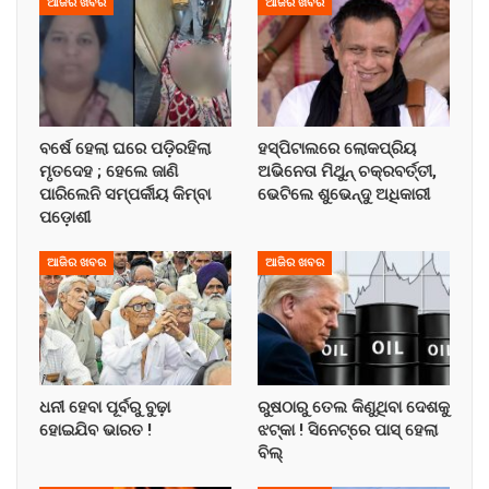
ଆଜିର ଖବର
ଆଜିର ଖବର
ବର୍ଷେ ହେଲା ଘରେ ପଡ଼ିରହିଲା
ହସ୍ପିଟାଲରେ ଲୋକପ୍ରିୟ
ମୃତଦେହ ; ହେଲେ ଜାଣି
ଅଭିନେତା ମିଥୁନ୍ ଚକ୍ରବର୍ତ୍ତୀ,
ପାରିଲେନି ସମ୍ପର୍କୀୟ କିମ୍ବା
ଭେଟିଲେ ଶୁଭେନ୍ଦୁ ଅଧିକାରୀ
ପଡ଼ୋଶୀ
ଆଜିର ଖବର
ଆଜିର ଖବର
ଧନୀ ହେବା ପୂର୍ବରୁ ବୁଢ଼ା
ରୁଷଠାରୁ ତେଲ କିଣୁଥିବା ଦେଶକୁ
ହୋଇଯିବ ଭାରତ !
ଝଟ୍‌କା ! ସିନେଟ୍‌ରେ ପାସ୍ ହେଲା
ବିଲ୍