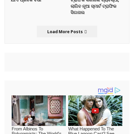
ଲାଗିବ ନୂଆ ସ୍ମାର୍ଟ ଟ୍ରାଫିକ
ସିଗନାଲ
Load More Posts