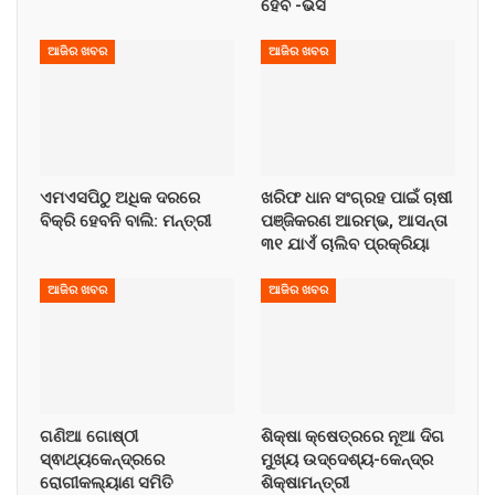
ହେବ -ଭିସି
ଆଜିର ଖବର
ଆଜିର ଖବର
ଏମଏସପିଠୁ ଅଧିକ ଦରରେ
ଖରିଫ ଧାନ ସଂଗ୍ରହ ପାଇଁ ଚାଷୀ
ବିକ୍ରି ହେବନି ବାଲି: ମନ୍ତ୍ରୀ
ପଞ୍ଜିକରଣ ଆରମ୍ଭ, ଆସନ୍ତା
୩୧ ଯାଏଁ ଚାଲିବ ପ୍ରକ୍ରିୟା
ଆଜିର ଖବର
ଆଜିର ଖବର
ଗଣିଆ ଗୋଷ୍ଠୀ
ଶିକ୍ଷା କ୍ଷେତ୍ରରେ ନୂଆ ଦିଗ
ସ୍ଵାଥ୍ୟକେନ୍ଦ୍ରରେ
ମୁଖ୍ୟ ଉଦ୍ଦେଶ୍ୟ-କେନ୍ଦ୍ର
ରୋଗୀକଲ୍ୟାଣ ସମିତି
ଶିକ୍ଷାମନ୍ତ୍ରୀ