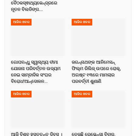
ବୈଠକସ୍ଵାଥ୍ୟକେନ୍ଦ୍ରରେ
ନୂତନ ବିଲଡିଙ୍ଗ…
ଆଜିର ଖବର
ଆଜିର ଖବର
ଗୋପବନ୍ଧୁ ସ୍ୱାସ୍ଥ୍ୟ ବୀମା
ଜଗନ୍ନାଥଙ୍କ ଆନିମେସନ୍
ଯୋଜନା ପରିବର୍ତ୍ତନ ଉଦ୍ୟମ
ଫିଲ୍ମ ରିଲିଜ୍ ଉପରେ ରୋକ୍,
ନେଇ ସାମ୍ବାଦିକ ସଂଘର
ଅଗଷ୍ଟ ୧୩ରେ ମାମଲାର
ବିରୋଧ!ଆନ୍ଦୋଳନ…
ପରବର୍ତ୍ତୀ ଶୁଣାଣି
ଆଜିର ଖବର
ଆଜିର ଖବର
ଆଜି ବିଶ୍ବ ହସ୍ତତନ୍ତ ଦିବସ ।
ତେଜୁଛି ରେଭେନ୍ସା ବିବାଦ,