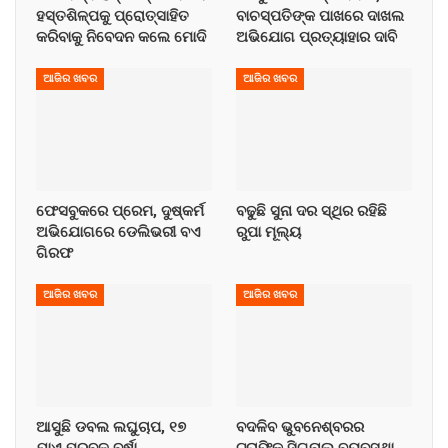
ହସ୍ତଶିଳ୍ପକୁ ପ୍ରୋତ୍ସାହିତ
ବାଚସ୍ପତିଙ୍କ ପାଖରେ ଦାଖଲ
କରିବାକୁ ନିବେଦନ କଲେ ମୋଦି
ଅଭିଯୋଗ ପ୍ରତ୍ୟାହାର ଦାବି
ଆଜିର ଖବର
ଆଜିର ଖବର
ଫେସବୁକରେ ପ୍ରେମ, ଦୁଷ୍କର୍ମ
ବଢୁଛି ସୁନା ଦର ସ୍ଥିର ରହିଛି
ଅଭିଯୋଗରେ ଡେଲିଭରୀ ବଏ
ରୁପା ମୂଲ୍ୟ
ଗିରଫ
ଆଜିର ଖବର
ଆଜିର ଖବର
ଆସୁଛି ଡବଲ ଲଘୁଚାପ, ୧୭
ବଦଳିବ ଭୁବନେଶ୍ବରର
ଯାଏ ପ୍ରବଳ ବର୍ଷା
ଟ୍ରାଫିକ ସିଗନାଲ ବ୍ୟବସ୍ଥା,