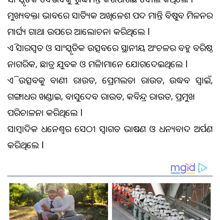
ମୁଖ୍ୟବକ୍ତା ଭାବରେ ସାହିତ୍ୟିକ ଅଖିଳେଶ ପଦ ମହାନ୍ତି ବିଷୁବ ମିଳନର
ମହାର୍ଘ୍ୟ ଗାଥା ଉପରେ ଆଲୋଚନା କରିଥିଲେ l
ଏହି ସାରସ୍ୱତ ଓ ସାଂସ୍କୃତିକ ଉତ୍ସବରେ ସ୍ଥାନୀୟ ଅଂଚଳର ବହୁ ବରିଷ୍ଠ
ନାଗରିକ, ଛାତ୍ର ଯୁବକ ଓ ମହିଳାମାନେ ଯୋଗଦେଇଥିଲେ l
ଏହି ଉତ୍ସବକୁ ବାଣୀ ରାଉତ, ପ୍ରେମଲତା ରାଉତ, ଉଦ୍ଧବ ସ୍ୱାଇଁ,
ଗଙ୍ଗାଧର ଖଣ୍ଡାଇ, ବାସୁଦେବ ରାଉତ, କବିନ୍ଦ୍ର ରାଉତ, ପ୍ରମୁଖ
ପରିଚାଳନା କରିଥିଲେ l
ସାମ୍ବାଦିକ ଧନେଶ୍ୱର ସେଠୀ ସ୍ୱାଗତ ଭାଷଣ ଓ ଧନ୍ୟବାଦ ଅର୍ପଣ
କରିଥିଲେ l