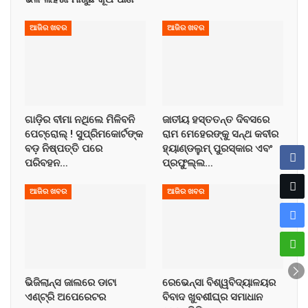
ଆଜିର ଖବର
ଆଜିର ଖବର
ଗାଡ଼ିର ବୀମା ନଥିଲେ ମିଳିବନି
ଜାତୀୟ ହସ୍ତତନ୍ତ ଦିବସରେ
ପେଟ୍ରୋଲ୍ ! ସୁପ୍ରିମକୋର୍ଟଙ୍କ
ରାମ ମେହେରଙ୍କୁ ସନ୍ଥ କବୀର
ବଡ଼ ନିଷ୍ପତ୍ତି ପରେ
ହ୍ୟାଣ୍ଡଲୁମ୍ ପୁରସ୍କାର ଏବଂ
ପରିବହନ…
ପ୍ରଫୁଲ୍ଲ…
ଆଜିର ଖବର
ଆଜିର ଖବର
ଭିଜିଲାନ୍ସ ଜାଲରେ ଡାଟା
ରେଭେନ୍ସା ବିଶ୍ୱବିଦ୍ୟାଳୟର
ଏଣ୍ଟ୍ରି ଅପେରେଟର
ବିବାଦ ଖୁବଶୀଘ୍ର ସମାଧାନ