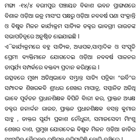
ମହଙ୍ଗା -୧୪/୪ ବରାହୀପୁର ପଞ୍ଚାୟତ ବିକାଶ ଭବନ ପ୍ରାଙ୍ଗଣରେ
ବିଶାଳ ଓଡ଼ିଆ ଉଡ୍ର ମହାସଂଘ ପକ୍ଷରୁ ଓଡ଼ିଆ ନବବର୍ଷ ପଣା ସଂକ୍ରାନ୍ତି
ଓ ବିଷୁବ ମିଳନ କାର୍ଯ୍ୟକ୍ରମ ସାହିତ୍ୟିକ ଡକ୍ଟର ଭାବଗ୍ରାହୀ ରାଉତଙ୍କ
ସଭାପତିତ୍ୱରେ ଅନୁଷ୍ଠିତ ହୋଇଯାଇଛି l
ଏହି କାର୍ଯ୍ୟକ୍ରମରେ ବହୁ ସାହିତ୍ୟିକ, ଅଧ୍ୟାପକ,ସାମ୍ବାଦିକ ଓ ସଂସ୍କୃତି
ପ୍ରେମୀ ବ୍ୟକ୍ତିମାନେ ଯୋଗଦେଇ ଓଡ଼ିଆ ନବବର୍ଷ ପାଳନର
ତାତ୍ପର୍ଯ୍ୟ ସମ୍ପର୍କରେ ବକ୍ତବ୍ୟ ପ୍ରଦାନ କରିଥିଲେ l
ଉତ୍ସବରେ ମୁଖ୍ୟ ଅତିଥିଭାବେ ସମ୍ଭ୍ରାନ୍ତ ସାହିତ୍ୟ ପତ୍ରିକା “ଉର୍ବି”ର
ସମ୍ପାଦକ ଶିଖରକବି ଶ୍ରୀଧର ଶେଖର ମହାପାତ୍ର, ସମ୍ମାନିତ ଅତିଥି
ଭାବେ ପୂର୍ବତନ ପ୍ରଧାନଶିକ୍ଷକ ବିପିନି ବିହାରୀ କର, ପ୍ରାକ୍ତନ ଅଧ୍ୟକ୍ଷ
ଡକ୍ଟର ଜନାର୍ଦ୍ଦନ ରାଉତ, ପ୍ରାକ୍ତନ ପ୍ରଧାନଶିକ୍ଷକ ବସନ୍ତ କୁମାର
ସାହୁ , ଡାକ୍ତର ସୂର୍ଯ୍ୟ ପ୍ରକାଶ ଚୌଧୁରୀ, ସମାଜସେବୀ ହିମାଂଶୁ
ଶେଖର ଦାଶ, ପ୍ରମୁଖ ଯୋଗଦେଇ ବିଷୁବ ମିଳନ ଓଡ଼ିଆ ଜାତିର
ସାଂସ୍କୃତିକ ବୈଭବକୁ ରୁଦ୍ଧିମନ୍ତ କରିପାରିଛି ବୋଲି କହିଥିଲେ l