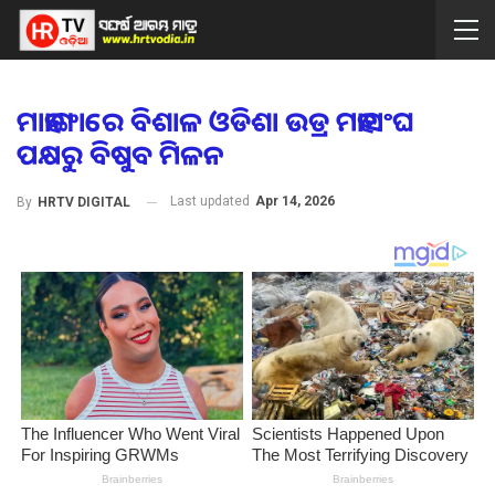
ମାହାଙ୍ଗାରେ ବିଶାଳ ଓଡିଶା ଉଡ୍ର ମହାସଂଘ
ପକ୍ଷରୁ ବିଷୁବ ମିଳନ
Last updated
Apr 14, 2026
By
HRTV DIGITAL