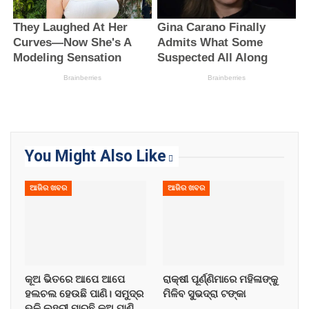
You Might Also Like
ଆଜିର ଖବର
ଆଜିର ଖବର
କୂଅ ଭିତରେ ଆପେ ଆପେ
ରାକ୍ଷୀ ପୂର୍ଣ୍ଣିମାରେ ମହିଳାଙ୍କୁ
ହଲଚଲ ହେଉଛି ପାଣି। ସମୁଦ୍ର
ମିଳିବ ସୁଭଦ୍ରା ଟଙ୍କା
ଭଳି ଲହରୀ ମାରୁଛି କୂଅ ପାଣି