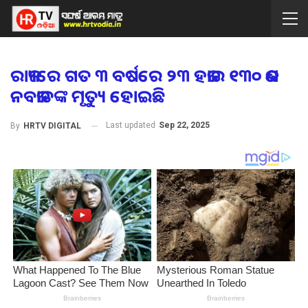
ରାଜ୍ୟରେ ଗତ ୩ ବର୍ଷରେ ୨୩ ହଜାର ୧୩୦ ଜଣ
ନବଜାତଙ୍କ ମୃତ୍ୟୁ ହୋଇଛି
Last updated
Sep 22, 2025
By
HRTV DIGITAL