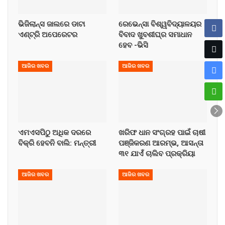
ଭିଜିଲାନ୍ସ ଜାଲରେ ଡାଟା
ରେଭେନ୍ସା ବିଶ୍ୱବିଦ୍ୟାଳୟର
ଏଣ୍ଟ୍ରି ଅପେରେଟର
ବିବାଦ ଖୁବଶୀଘ୍ର ସମାଧାନ
ହେବ -ଭିସି
ଆଜିର ଖବର
ଆଜିର ଖବର
ଏମଏସପିଠୁ ଅଧିକ ଦରରେ
ଖରିଫ ଧାନ ସଂଗ୍ରହ ପାଇଁ ଚାଷୀ
ବିକ୍ରି ହେବନି ବାଲି: ମନ୍ତ୍ରୀ
ପଞ୍ଜିକରଣ ଆରମ୍ଭ, ଆସନ୍ତା
୩୧ ଯାଏଁ ଚାଲିବ ପ୍ରକ୍ରିୟା
ଆଜିର ଖବର
ଆଜିର ଖବର