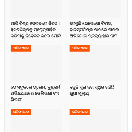
ଆଜି ବିଶ୍ବ ହସ୍ତତନ୍ତ ଦିବସ ।
ତେଜୁଛି ରେଭେନ୍ସା ବିବାଦ,
ହସ୍ତଶିଳ୍ପକୁ ପ୍ରୋତ୍ସାହିତ
ବାଚସ୍ପତିଙ୍କ ପାଖରେ ଦାଖଲ
କରିବାକୁ ନିବେଦନ କଲେ ମୋଦି
ଅଭିଯୋଗ ପ୍ରତ୍ୟାହାର ଦାବି
ଆଜିର ଖବର
ଆଜିର ଖବର
ଫେସବୁକରେ ପ୍ରେମ, ଦୁଷ୍କର୍ମ
ବଢୁଛି ସୁନା ଦର ସ୍ଥିର ରହିଛି
ଅଭିଯୋଗରେ ଡେଲିଭରୀ ବଏ
ରୁପା ମୂଲ୍ୟ
ଗିରଫ
ଆଜିର ଖବର
ଆଜିର ଖବର