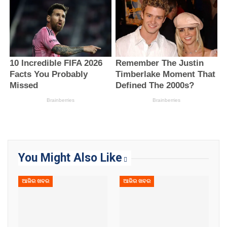
You Might Also Like
ଆଜିର ଖବର
ଆଜିର ଖବର