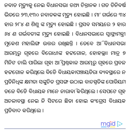
ନବଜାତ ମୃତ୍ୟୁକୁ ନେଇ ବିଧାନସଭା ତଥ୍ୟ ଚିନ୍ତାଜନକ । ଗତ ତିନିବର୍ଷ
ଭିତରେ ୨୩,୧୩୦ ନବଜାତକଙ୍କ ମୃତ୍ୟୁ ହୋଇଛି । ମା’ ଗର୍ଭରେ ୩୪
ହଜାର ୨୮୪ ଜଣ ଶିଶୁ ଙ୍କ ମୃତ୍ୟୁ ହୋଇଛି । ପ୍ରସବ ସମୟରେ ୨ ହଜାର
୬୪ ଜଣ ଗର୍ଭବତୀଙ୍କ ମୃତ୍ୟୁ ହୋଇଛି । ବିଧାନସଭାରେ ସ୍ୱାସ୍ଥ୍ୟମନ୍ତ୍ରୀ
ମୁକେଶ ମହାଲିଙ୍ଗ ଉତ୍ତର ରଖିଛନ୍ତି । ତେବେ ଆଜି ବିଧାନସଭା
ଆରମ୍ଭରୁ ଗୃହରେ ବିରୋଧୀଙ୍କ ହଟ୍ଟଗୋଳ, ହୋହଲ୍ଲା। ମାତ୍ର ୭
ମିନିଟ ଚାଲି ପାରିଲା ଗୃହ। ଆଜି ପ୍ରଶ୍ନକାଳ ଆରମ୍ଭରୁ ଗୃହରେ ପ୍ରବଳ
ହଟ୍ଟଗୋଳ କରିଥିଲେ ବିଜେଡି ବିଧାୟକ।ପଞ୍ଚାୟତିରାଜ ବ୍ୟବସ୍ଥାରେ ଜନ
ପ୍ରତିନିଧିଙ୍କ କ୍ଷମତା ସଙ୍କୁଚିତ ପ୍ରସଙ୍ଗ ଉଠାଇ ବାଚସ୍ପତିଙ୍କ ପୋଡିୟମ
ତଳେ ବିଜେଡି ବିଧାୟକ ମାନେ ନାରାବାଜି କରିଥିଲେ । ସେପଟେ ଗୃହ
ଅଚଳାବସ୍ଥା ନେଇ ନିଜ ସିଟରେ ଛିଡା ହୋଇ କଂଗ୍ରେସ ବିଧାୟକ
ପ୍ରତିବାଦ କରିଥିଲେ ।