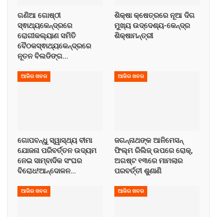
ଗଣିଆ ଗୋଷ୍ଠୀ
ଶିକ୍ଷା କ୍ଷେତ୍ରରେ ନୂଆ ଦିଗ
ସ୍ଵାଥ୍ୟକେନ୍ଦ୍ରରେ
ମୁଖ୍ୟ ଉଦ୍ଦେଶ୍ୟ-କେନ୍ଦ୍ର
ରୋଗୀକଲ୍ୟାଣ ସମିତି
ଶିକ୍ଷାମନ୍ତ୍ରୀ
ବୈଠକସ୍ଵାଥ୍ୟକେନ୍ଦ୍ରରେ
ନୂତନ ବିଲଡିଙ୍ଗ…
ଆଜିର ଖବର
ଆଜିର ଖବର
ଗୋପବନ୍ଧୁ ସ୍ୱାସ୍ଥ୍ୟ ବୀମା
ଜଗନ୍ନାଥଙ୍କ ଆନିମେସନ୍
ଯୋଜନା ପରିବର୍ତ୍ତନ ଉଦ୍ୟମ
ଫିଲ୍ମ ରିଲିଜ୍ ଉପରେ ରୋକ୍,
ନେଇ ସାମ୍ବାଦିକ ସଂଘର
ଅଗଷ୍ଟ ୧୩ରେ ମାମଲାର
ବିରୋଧ!ଆନ୍ଦୋଳନ…
ପରବର୍ତ୍ତୀ ଶୁଣାଣି
ଆଜିର ଖବର
ଆଜିର ଖବର