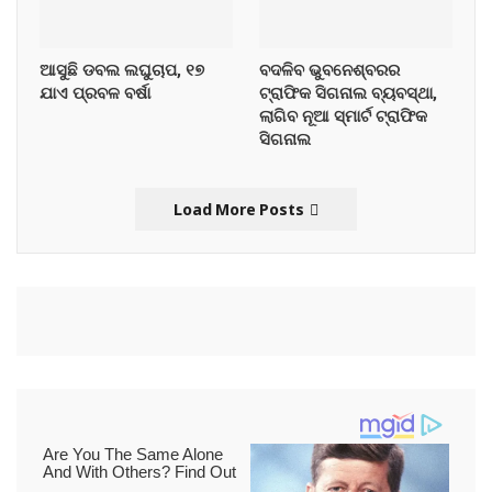
ଆସୁଛି ଡବଲ ଲଘୁଚାପ, ୧୭
ବଦଳିବ ଭୁବନେଶ୍ବରର
ଯାଏ ପ୍ରବଳ ବର୍ଷା
ଟ୍ରାଫିକ ସିଗନାଲ ବ୍ୟବସ୍ଥା,
ଲାଗିବ ନୂଆ ସ୍ମାର୍ଟ ଟ୍ରାଫିକ
ସିଗନାଲ
Load More Posts