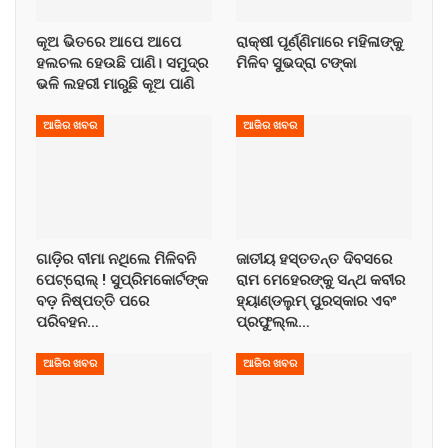
କୂଅ ଭିତରେ ଆପେ ଆପେ
ରାକ୍ଷୀ ପୂର୍ଣ୍ଣିମାରେ ମହିଳାଙ୍କୁ
ହଲଚଲ ହେଉଛି ପାଣି। ସମୁଦ୍ର
ମିଳିବ ସୁଭଦ୍ରା ଟଙ୍କା
ଭଳି ଲହରୀ ମାରୁଛି କୂଅ ପାଣି
ଆଜିର ଖବର
ଆଜିର ଖବର
ଗାଡ଼ିର ବୀମା ନଥିଲେ ମିଳିବନି
ଜାତୀୟ ହସ୍ତତନ୍ତ ଦିବସରେ
ପେଟ୍ରୋଲ୍ ! ସୁପ୍ରିମକୋର୍ଟଙ୍କ
ରାମ ମେହେରଙ୍କୁ ସନ୍ଥ କବୀର
ବଡ଼ ନିଷ୍ପତ୍ତି ପରେ
ହ୍ୟାଣ୍ଡଲୁମ୍ ପୁରସ୍କାର ଏବଂ
ପରିବହନ…
ପ୍ରଫୁଲ୍ଲ…
ଆଜିର ଖବର
ଆଜିର ଖବର