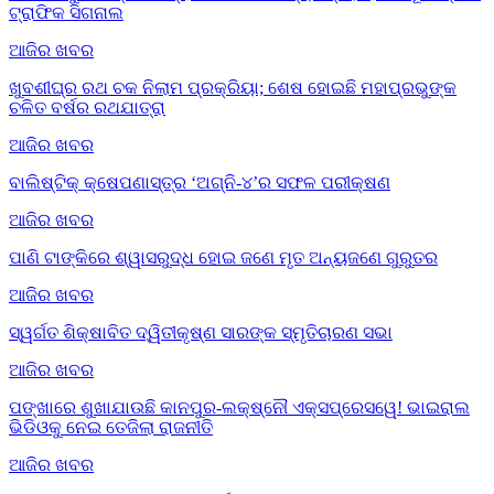
ଟ୍ରାଫିକ ସିଗନାଲ
ଆଜିର ଖବର
ଖୁବଶୀଘ୍ର ରଥ ଚକ ନିଲାମ ପ୍ରକ୍ରିୟା; ଶେଷ ହୋଇଛି ମହାପ୍ରଭୁଙ୍କ
ଚଳିତ ବର୍ଷର ରଥଯାତ୍ରା
ଆଜିର ଖବର
ବାଲିଷ୍ଟିକ୍ କ୍ଷେପଣାସ୍ତ୍ର ‘ଅଗ୍ନି-୪’ର ସଫଳ ପରୀକ୍ଷଣ
ଆଜିର ଖବର
ପାଣି ଟାଙ୍କିରେ ଶ୍ୱାସରୁଦ୍ଧ ହୋଇ ଜଣେ ମୃତ ଅନ୍ୟଜଣେ ଗୁରୁତର
ଆଜିର ଖବର
ସ୍ୱର୍ଗତ ଶିକ୍ଷାବିତ ଦ୍ୱିତୀକୃଷ୍ଣ ସାରଙ୍କ ସ୍ମୃତିଚାରଣ ସଭା
ଆଜିର ଖବର
ପଙ୍ଖାରେ ଶୁଖାଯାଉଛି କାନପୁର-ଲକ୍ଷ୍ନୌ ଏକ୍ସପ୍ରେସୱେ! ଭାଇରାଲ
ଭିଡିଓକୁ ନେଇ ତେଜିଲା ରାଜନୀତି
ଆଜିର ଖବର