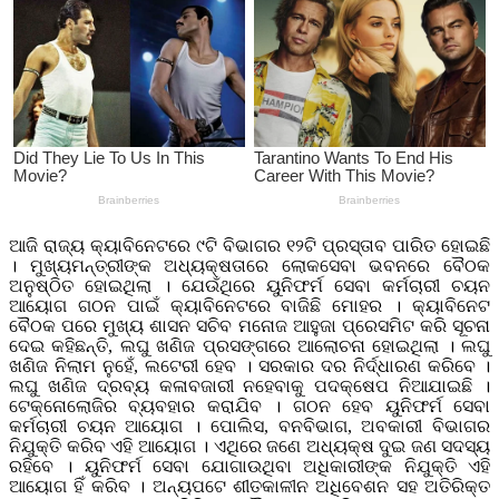
ଆଜି ରାଜ୍ୟ କ୍ୟାବିନେଟରେ ୯ଟି ବିଭାଗର ୧୨ଟି ପ୍ରସ୍ତାବ ପାରିତ ହୋଇଛି
। ମୁଖ୍ୟମନ୍ତ୍ରୀଙ୍କ ଅଧ୍ୟକ୍ଷତାରେ ଲୋକସେବା ଭବନରେ ବୈଠକ
ଅନୁଷ୍ଠିତ ହୋଇଥିଲା । ଯେଉଁଥିରେ ୟୁନିଫର୍ମ ସେବା କର୍ମଚାରୀ ଚୟନ
ଆୟୋଗ ଗଠନ ପାଇଁ କ୍ୟାବିନେଟରେ ବାଜିଛି ମୋହର । କ୍ୟାବିନେଟ
ବୈଠକ ପରେ ମୁଖ୍ୟ ଶାସନ ସଚିବ ମନୋଜ ଆହୁଜା ପ୍ରେସମିଟ କରି ସୂଚନା
ଦେଇ କହିଛନ୍ତି, ଲଘୁ ଖଣିଜ ପ୍ରସଙ୍ଗରେ ଆଲୋଚନା ହୋଇଥିଲା । ଲଘୁ
ଖଣିଜ ନିଲାମ ନୁହେଁ, ଲଟେରୀ ହେବ । ସରକାର ଦର ନିର୍ଦ୍ଧାରଣ କରିବେ ।
ଲଘୁ ଖଣିଜ ଦ୍ରବ୍ୟ କଳାବଜାରୀ ନହେବାକୁ ପଦକ୍ଷେପ ନିଆଯାଇଛି ।
ଟେକ୍ନୋଲୋଜିର ବ୍ୟବହାର କରାଯିବ । ଗଠନ ହେବ ୟୁନିଫର୍ମ ସେବା
କର୍ମଚାରୀ ଚୟନ ଆୟୋଗ । ପୋଲିସ, ବନବିଭାଗ, ଅବକାରୀ ବିଭାଗର
ନିଯୁକ୍ତି କରିବ ଏହି ଆୟୋଗ । ଏଥିରେ ଜଣେ ଅଧ୍ୟକ୍ଷ ଦୁଇ ଜଣ ସଦସ୍ୟ
ରହିବେ । ୟୁନିଫର୍ମ ସେବା ଯୋଗାଉଥିବା ଅଧିକାରୀଙ୍କ ନିଯୁକ୍ତି ଏହି
ଆୟୋଗ ହିଁ କରିବ । ଅନ୍ୟପଟେ ଶୀତକାଳୀନ ଅଧିବେଶନ ସହ ଅତିରିକ୍ତ