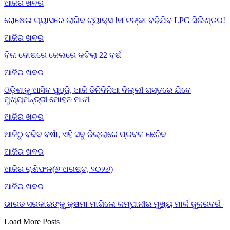
ଆଜିର ଖବର
ରୋଷେଇ ଗ୍ୟାସରେ ଲାଗିବ ଟ୍ୟାକ୍ସ !୧୮ଟଙ୍କା ବଢିଯିବ LPG ସିଲିଣ୍ଡର!
ଆଜିର ଖବର
ବିନା ଦୋଷରେ ଜେଲରେ କଟିଲା 22 ବର୍ଷ
ଆଜିର ଖବର
ଓଡ଼ିଶାକୁ ଆସିବ ପୁଞ୍ଜି, ଆଜି ତିନିଦିନିଆ ଦିଲ୍ଲୀ ଗସ୍ତରେ ଯିବେ
ମୁଖ୍ୟମନ୍ତ୍ରୀ ମୋହନ ମାଝୀ
ଆଜିର ଖବର
ଆଜିଠୁ ବଢିବ ବର୍ଷା, ଏହି ସବୁ ଜିଲ୍ଲାରେ ପ୍ରବଳ ଛେଚିବ
ଆଜିର ଖବର
ଆଜିର ରାଶିଫଳ(୬ ଅଗଷ୍ଟ, ୨୦୨୬)
ଆଜିର ଖବର
ଭାରତ ସରକାରଙ୍କୁ କ୍ଷମା ମାଗିଲେ କମ୍ପାନୀର ମୁଖ୍ୟ ମାର୍କ ଜୁକରବର୍ଗ
Load More Posts