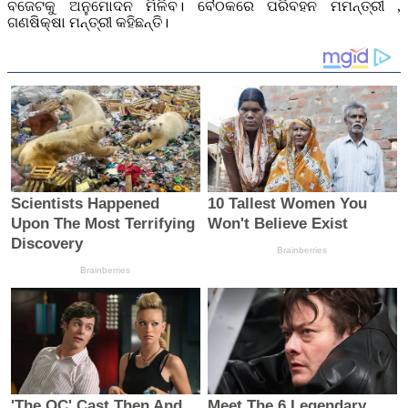
ବଜେଟକୁ ଅନୁମୋଦନ ମିଳିବ। ବୈଠକରେ ପରିବହନ ମମନ୍ତ୍ରୀ ,
ଗଣଷିକ୍ଷା ମନ୍ତ୍ରୀ କହିଛନ୍ତି।