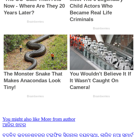
You might also like
More from author
ଆଜିର ଖବର
ବଦଳିବ ଭୁବନେଶ୍ବରର ଟ୍ରାଫିକ ସିଗନାଲ ବ୍ୟବସ୍ଥା, ଲାଗିବ ନୂଆ ସ୍ମାର୍ଟ