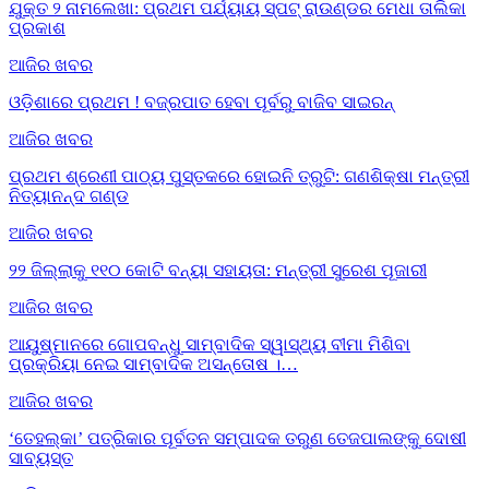
ଯୁକ୍ତ ୨ ନାମଲେଖା: ପ୍ରଥମ ପର୍ଯ୍ୟାୟ ସ୍ପଟ୍ ରାଉଣ୍ଡର ମେଧା ତାଲିକା
ପ୍ରକାଶ
ଆଜିର ଖବର
ଓଡ଼ିଶାରେ ପ୍ରଥମ ! ବଜ୍ରପାତ ହେବା ପୂର୍ବରୁ ବାଜିବ ସାଇରନ୍
ଆଜିର ଖବର
ପ୍ରଥମ ଶ୍ରେଣୀ ପାଠ୍ୟ ପୁସ୍ତକରେ ହୋଇନି ତ୍ରୁଟି: ଗଣଶିକ୍ଷା ମନ୍ତ୍ରୀ
ନିତ୍ୟାନନ୍ଦ ଗଣ୍ଡ
ଆଜିର ଖବର
୨୨ ଜିଲ୍ଲାକୁ ୧୧୦ କୋଟି ବନ୍ୟା ସହାୟତା: ମନ୍ତ୍ରୀ ସୁରେଶ ପୂଜାରୀ
ଆଜିର ଖବର
ଆୟୁଷ୍ମାନରେ ଗୋପବନ୍ଧୁ ସାମ୍ବାଦିକ ସ୍ୱାସ୍ଥ୍ୟ ବୀମା ମିଶିବା
ପ୍ରକ୍ରିୟା ନେଇ ସାମ୍ବାଦିକ ଅସନ୍ତୋଷ ।…
ଆଜିର ଖବର
‘ତେହଲ୍‌କା’ ପତ୍ରିକାର ପୂର୍ବତନ ସମ୍ପାଦକ ତରୁଣ ତେଜପାଲଙ୍କୁ ଦୋଷୀ
ସାବ୍ୟସ୍ତ