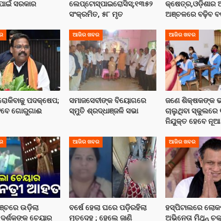
 ପାଇଁ ସରକାର
ଲେପ୍ଟୋସ୍ପାଇରୋସିସ୍;୧୩୫୨
କ୍ଷେତ୍ର,ଓଡ଼ିଶାର
ସଂକ୍ରମିତ, ୫୮ ମୃତ
ଅଞ୍ଚଳରେ ବଢ଼ିବ ବର୍
ର
ଆଜିର ଖବର
ଆଜିର ଖବର
 ରୋକିବାକୁ ପଦକ୍ଷେପ;
ସମାଜସେବୀଙ୍କ ବିୟୋଗରେ
ଜଣେ ଶିକ୍ଷକଙ୍କ 
ିବେ ଗୋରୁଗାଈ
ସ୍ମୁତି ଶ୍ରଦ୍ଧାଞ୍ଜଳି ସଭା
ଚାଲୁଥିବା ସ୍କୁଲରେ
ନିଯୁକ୍ତ ହେବେ ନୂଆ
ର
ଆଜିର ଖବର
ଆଜିର ଖବର
ମଞ୍ଚରେ ଉଡ଼ିଲା
ବର୍ଷେ ହେଲା ଘରେ ପଡ଼ିରହିଲା
ହସ୍ପିଟାଲରେ ଲୋକ
ଦର୍ଶକଙ୍କ ଚେୟାର
ମୃତଦେହ ; ହେଲେ ଜାଣି
ଅଭିନେତା ମିଥୁନ୍ ଚକ୍