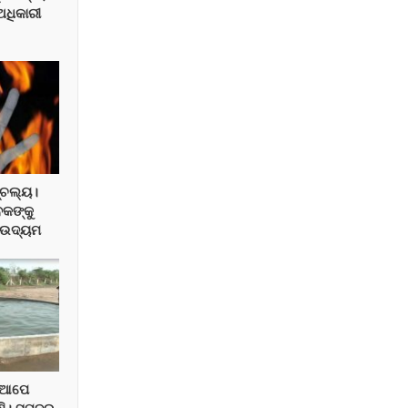
ଅଧିକାରୀ
୍ଚଲ୍ୟ।
ବକଙ୍କୁ
ା ଉଦ୍ୟମ
 ଆପେ