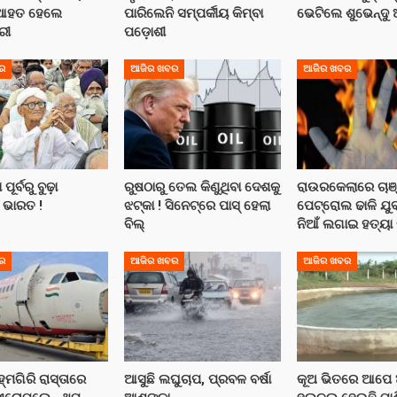
ଆହତ ହେଲେ
ପାରିଲେନି ସମ୍ପର୍କୀୟ କିମ୍ବା
ଭେଟିଲେ ଶୁଭେନ୍ଦୁ 
ରୀ
ପଡ଼ୋଶୀ
ର
ଆଜିର ଖବର
ଆଜିର ଖବର
ୂର୍ବରୁ ବୁଢ଼ା
ରୁଷଠାରୁ ତେଲ କିଣୁଥିବା ଦେଶକୁ
ରାଉରକେଲାରେ ଚାଞ
 ଭାରତ !
ଝଟ୍‌କା ! ସିନେଟ୍‌ରେ ପାସ୍ ହେଲା
ପେଟ୍ରୋଲ ଢାଳି ଯୁ
ବିଲ୍
ନିଆଁ ଲଗାଇ ହତ୍ୟ
ର
ଆଜିର ଖବର
ଆଜିର ଖବର
ହ୍ମଗିରି ରାସ୍ତାରେ
ଆସୁଛି ଲଘୁଚାପ, ପ୍ରବଳ ବର୍ଷା
କୂଅ ଭିତରେ ଆପେ