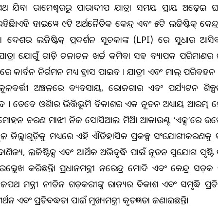
ଥ ଯିବ। ରାମେଶ୍ବରରୁ ପାରାଦୀପ ଯାତ୍ରା ସମୟ ପ୍ରାୟ ଅଢ଼େଇ ଘଣ
ହିଛି।ଏହି ହାଇୱେ ୯ଟି ଅର୍ଥନୈତିକ କେନ୍ଦ୍ର ଏବଂ ୫ଟି ଲଜିଷ୍ଟିକ୍ କେନ୍ଦ୍
ରା ଦେଶର ଲଜିଷ୍ଟିକ୍ ପ୍ରଦର୍ଶନ ସୂଚକାଙ୍କ (LPI) ରେ ସୁଧାର ଆସିବ
ଯାତ୍ରା ଯୋଗୁଁ ଗାଡ଼ି ଚଳାଚଳ ଖର୍ଚ୍ଚ କମିବା ସହ ବ୍ୟାପକ ପରିମାଣର 
 କାର୍ବନ ନିର୍ଗମନ ମଧ୍ୟ ହ୍ରାସ ପାଇବ । ଯାତ୍ରୀ ଏବଂ ମାଲ୍ ପରିବ
କୂଳବର୍ତ୍ତୀ ଅଞ୍ଚଳରେ ବ୍ୟବସାୟ, ରୋଜଗାର ଏବଂ ପର୍ଯ୍ୟଟନ ଶିଳ୍ପ
 । ତେବେ ଓଡିଶାର ଭିତ୍ତିଭୂମି ବିକାଶର ଏକ ନୂତନ ଅଧ୍ୟାୟ ଆରମ୍ଭ 
୍ରୀ ମୋହନ ଚରଣ ମାଝୀ ନିଜ ସୋସିଆଲ ମିଡିଆ ଆକାଉଣ୍ଟ ‘ଏକ୍ସ’ରେ ଉଲ୍ଲ
 ଜିଲ୍ଲାଗୁଡ଼ିକୁ ମଧ୍ୟରେ ଏହି ଐତିହାସିକ ପ୍ରକଳ୍ପ ସଂଯୋଗୀକରଣକୁ ସ
ବାଣିଜ୍ୟ, ଲଜିଷ୍ଟିକ୍ସ ଏବଂ ଆର୍ଥିକ ଅଭିବୃଦ୍ଧି ପାଇଁ ନୂତନ ସୁଯୋଗ ସୃଷ୍ଟ
ରୀ ଉଲ୍ଲେଖ କରିଛନ୍ତି। ପ୍ରଧାନମନ୍ତ୍ରୀ ନରେନ୍ଦ୍ର ମୋଦି ଏବଂ କେନ୍ଦ୍ର ସ
ପଥ ମନ୍ତ୍ରୀ ନୀତିନ ଗଡ଼କରୀଙ୍କୁ ରାଜ୍ୟର ବିକାଶ ଏବଂ ସମୃଦ୍ଧି ପ୍ରତ
ସମର୍ଥନ ଏବଂ ପ୍ରତିବଦ୍ଧତା ପାଇଁ ମୁଖ୍ୟମନ୍ତ୍ରୀ କୃତଜ୍ଞତା ଜଣାଇଛନ୍ତି।