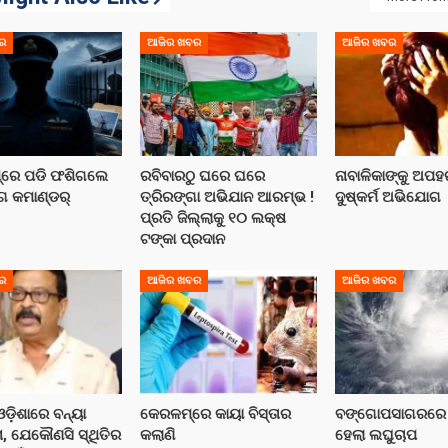
ର
ଆଜିର ଖବର
ଆଜିର ଖବର
ପ୍‌ରେ ପଡି ଫଶିଗଲେ
ରବିବାରଠୁ ଘରେ ଘରେ
ନାବାଳିକାଙ୍କୁ ଅପ
୍ଗ କମାଣ୍ଡର୍
ତ୍ରିରଙ୍ଗା ଅଭିଯାନ ଆରମ୍ଭ !
ଦୁଷ୍କର୍ମ ଅଭିଯୋଗ
ପ୍ରତି ଜିଲ୍ଲାକୁ ୧୦ ଲକ୍ଷ
ଟଙ୍କା ପ୍ରଦାନ
ର
ଆଜିର ଖବର
ଆଜିର ଖବର
ଡ଼ିଶାରେ ବନ୍ୟା
କେରଳମ୍‌ରେ କାୟା ବିସ୍ତାର
ବଙ୍ଗୋପସାଗରରେ ସ
ା, ଯେକୌଣସି ସ୍ଥିତିର
କଲାଣି
ହେଲା ଲଘୁଚାପ