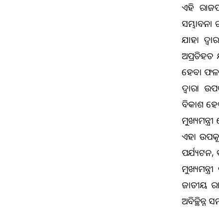
ଏହି ରାଜପ
ସମ୍ଭାବନା ର
ଯାହା ଦ୍ୱା
ଅପ୍ରତିହତ 
ହେବ। ଫଳରେ
ଦ୍ୱାରା ଉପ
ବିକାଶ ହେବ
ମୁଖ୍ୟମନ୍ତ
ଏହା ଉପକୂଳ
ପର୍ଯ୍ୟଟନ, 
ମୁଖ୍ୟମନ୍ତ୍
ଜାତୀୟ ରାଜ
ଅବିଚ୍ଛିନ୍ନ 