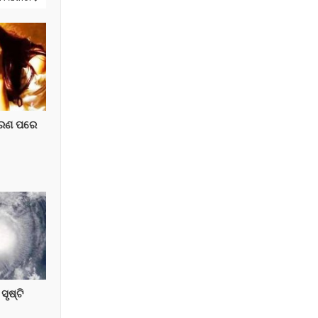
ହରଣ ପରେ
ୃଷ୍ଟି