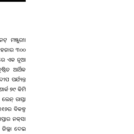
୍‌ ମଞ୍ଜୁରୀ।
ବ ୮ ହଜାର ୩୦୦
୍ରରେ ଏକ ନୂଆ
ଷ୍ଠିତ ଆର୍ଥିକ
ପ ପର୍ଯ୍ୟନ୍ତ
ାର୍କ ୭୯ କିମି
ଲେନ୍ ରାସ୍ତା
୧୬ର ବିକଳ୍ପ
୍ତାର ନକ୍‌ସା
ର ଜିଲ୍ଲା ଦେଇ