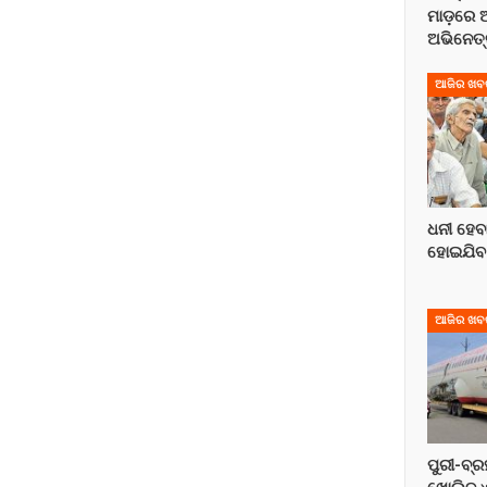
ମାଡ଼ରେ 
ଅଭିନେତ୍
ଆଜିର ଖବ
ଧନୀ ହେବା ପ
ହୋଇଯିବ
ଆଜିର ଖବ
ପୁରୀ-ବ୍ର