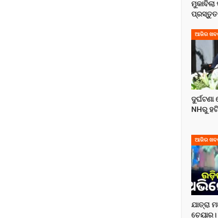
ମୁକାବିଲା
ପ୍ରସ୍ତୁତ
ଆଜିର ଖବ
ଦୁର୍ଘଟଣା
NHରୁ ହଟ
ଆଜିର ଖବ
ଯାତ୍ରା 
ଚେୟାର। 