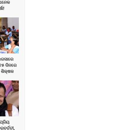
 ଅନେକ
ଷା!
ଭରସାରେ
 ୧୫ ଦିନରେ
 ଶିକ୍ଷକ
ପ୍ରିୟ
ରବର୍ତ୍ତୀ,