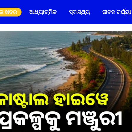
ିର ଖବର
ଆଧ୍ୟାତ୍ମିକ
ସ୍ବାସ୍ଥ୍ୟ
ଜୀବନ ଚର୍ଯ୍ୟା