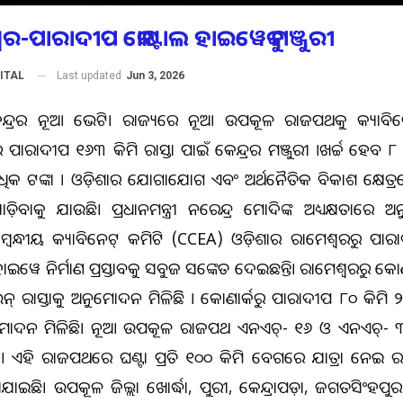
ୱର-ପାରାଦୀପ କୋଷ୍ଟାଲ ହାଇୱେକୁ ମଞ୍ଜୁରୀ
Last updated
Jun 3, 2026
ITAL
କେନ୍ଦ୍ରର ନୂଆ ଭେଟି। ରାଜ୍ୟରେ ନୂଆ ଉପକୂଳ ରାଜପଥକୁ କ୍ୟାବିନେଟ
ୁ ପାରାଦୀପ ୧୬୩ କିମି ରାସ୍ତା ପାଇଁ କେନ୍ଦ୍ରର ମଞ୍ଜୁରୀ ।ଖର୍ଚ୍ଚ ହେ
ଧିକ ଟଙ୍କା । ଓଡ଼ିଶାର ଯୋଗାଯୋଗ ଏବଂ ଅର୍ଥନୈତିକ ବିକାଶ କ୍ଷେତ
଼ିବାକୁ ଯାଉଛି। ପ୍ରଧାନମନ୍ତ୍ରୀ ନରେନ୍ଦ୍ର ମୋଦିଙ୍କ ଅଧ୍ୟକ୍ଷତାରେ ଅନୁ
ମ୍ବନ୍ଧୀୟ କ୍ୟାବିନେଟ୍ କମିଟି (CCEA) ଓଡ଼ିଶାର ରାମେଶ୍ୱରରୁ ପାରାଦୀ
ଇୱେ ନିର୍ମାଣ ପ୍ରସ୍ତାବକୁ ସବୁଜ ସଙ୍କେତ ଦେଇଛନ୍ତି। ରାମେଶ୍ବରରୁ କୋଣ
ନ୍ ରାସ୍ତାକୁ ଅନୁମୋଦନ ମିଳିଛିି । କୋଣାର୍କରୁ ପାରାଦୀପ ୮୦ କିମି ୨ 
ମୋଦନ ମିଳିଛି। ନୂଆ ଉପକୂଳ ରାଜପଥ ଏନଏଚ୍- ୧୬ ଓ ଏନଏଚ୍- ୩
ଏହି ରାଜପଥରେ ଘଣ୍ଟା ପ୍ରତି ୧୦୦ କିମି ବେଗରେ ଯାତ୍ରା ନେଇ ରାସ
ରାଯାଇଛି। ଉପକୂଳ ଜିଲ୍ଲା ଖୋର୍ଦ୍ଧା, ପୁରୀ, କେନ୍ଦ୍ରାପଡ଼ା, ଜଗତସିଂହପୁ