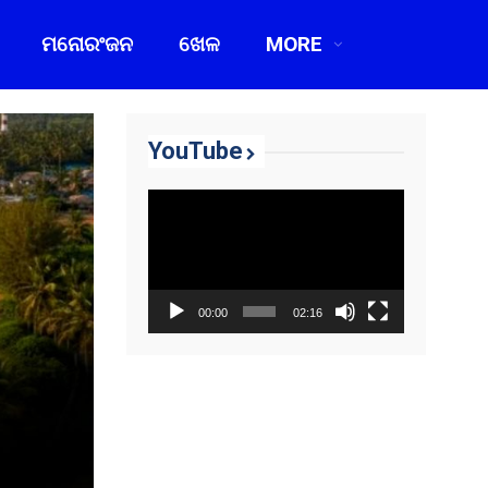
ମନୋରଂଜନ
ଖେଳ
MORE
YouTube
Video
Player
00:00
02:16