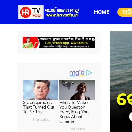
HOME
ଆଜ