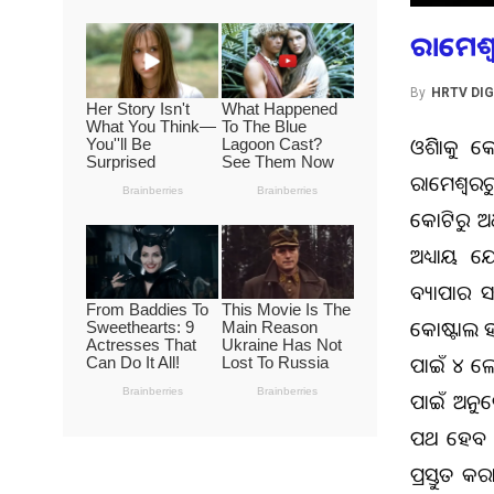
ରାମେଶ୍
By
HRTV DIG
ଓଡିିଶାକୁ 
ରାମେଶ୍ବରର
କୋଟିରୁ ଅ
ଅଧ୍ୟାୟ ଯୋଡ
ବ୍ୟାପାର ସ
କୋଷ୍ଟାଲ ହା
ପାଇଁ ୪ ଲେ
ପାଇଁ ଅନୁ
ପଥ ହେବ । 
ପ୍ରସ୍ତୁତ କ