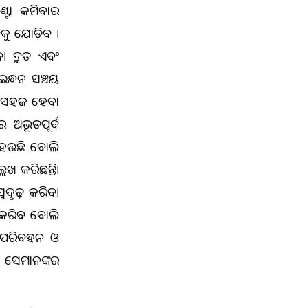
୍ଟା କମିବାର
ରକୁ ଯୋଡ଼ିବ ।
। ଦ୍ରୁତ ଏବଂ
ଇନ୍ଧନ ସଞ୍ଚୟ
ହନ ସହଜ ହେବା
ର ଅଭୂତପୂର୍ବ
ହେଉଛି ବୋଲି
େଖ କରିଛନ୍ତି।
ୁଦୃଢ଼ କରିବ।
ି କରିବ ବୋଲି
ଡ଼କ ପରିବହନ ଓ
ି ସେମାନଙ୍କର