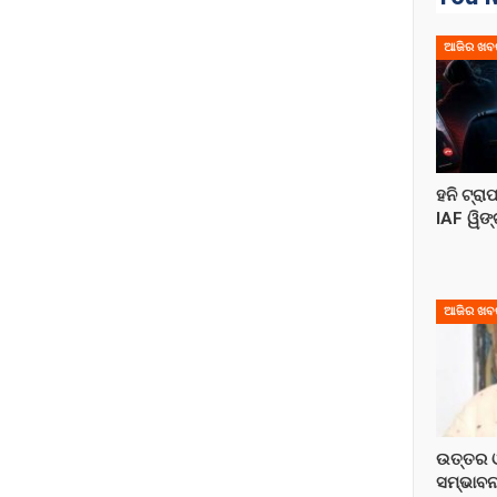
ଆଜିର ଖବ
ହନି ଟ୍ରା
IAF ୱିଙ
ଆଜିର ଖବ
ଉତ୍ତର ଓ
ସମ୍ଭାବନ