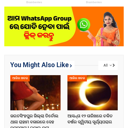
You Might Also Like
All
ଆଜିର ଖବର
ଆଜିର ଖବର
ଜଗତସିଂହପୁର ଜିଲ୍ଲା ତିର୍ତୋଲ
ଆସନ୍ତା ୧୨ ତାରିଖରେ ଚଳିତ
ଥାନା ରାହାମ ବଜାରରେ ଦେହ
ବର୍ଷର ଦ୍ୱିତୀୟ ସୂର୍ଯ୍ୟପରାଗ