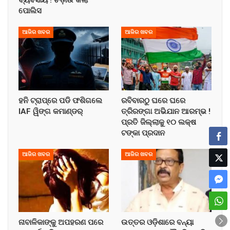
ବ୍ୟବସାୟ ! ଚଡ଼ାଉ କଲା
ପୋଲିସ
ଆଜିର ଖବର
ଆଜିର ଖବର
ହନି ଟ୍ରାପ୍‌ରେ ପଡି ଫଶିଗଲେ
ରବିବାରଠୁ ଘରେ ଘରେ
IAF ୱିଙ୍ଗ କମାଣ୍ଡର୍
ତ୍ରିରଙ୍ଗା ଅଭିଯାନ ଆରମ୍ଭ !
ପ୍ରତି ଜିଲ୍ଲାକୁ ୧୦ ଲକ୍ଷ
ଟଙ୍କା ପ୍ରଦାନ
ଆଜିର ଖବର
ଆଜିର ଖବର
ନାବାଳିକାଙ୍କୁ ଅପହରଣ ପରେ
ଉତ୍ତର ଓଡ଼ିଶାରେ ବନ୍ୟା