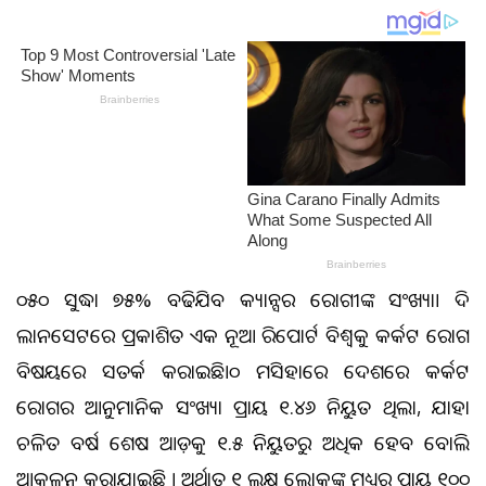
୨୦୫୦ ସୁଦ୍ଧା ୭୫% ବଢିଯିବ କ୍ୟାନ୍ସର ରୋଗୀଙ୍କ ସଂଖ୍ୟା। ଦି
ଲାନସେଟରେ ପ୍ରକାଶିତ ଏକ ନୂଆ ରିପୋର୍ଟ ବିଶ୍ୱକୁ କର୍କଟ ରୋଗ
ବିଷୟରେ ସତର୍କ କରାଇଛି।୨୦୨୨ ମସିହାରେ ଦେଶରେ କର୍କଟ
ରୋଗର ଆନୁମାନିକ ସଂଖ୍ୟା ପ୍ରାୟ ୧.୪୬ ନିୟୁତ ଥିଲା, ଯାହା
ଚଳିତ ବର୍ଷ ଶେଷ ଆଡ଼କୁ ୧.୫ ନିୟୁତରୁ ଅଧିକ ହେବ ବୋଲି
ଆକଳନ କରାଯାଇଛି । ଅର୍ଥାତ ୧ ଲକ୍ଷ ଲୋକଙ୍କ ମଧ୍ୟରୁ ପ୍ରାୟ ୧୦୦