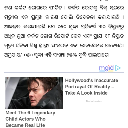
ଜଣ କର୍କଟ ରୋଗରେ ପୀଡ଼ିତ । କର୍କଟ ରୋଗକୁ ବିଶ୍ୱ ସ୍ତରରେ
ମୃତ୍ୟୁର ଏକ ପ୍ରମୁଖ କାରଣ ବୋଲି ବିବେଚନା କରାଯାଉଛି ।
ଆକଳନ କରାଯାଇଛି ଯେ ୨୦୫୦ ସୁଦ୍ଧା ପ୍ରତିବର୍ଷ ୩୦ ନିୟୁତରୁ
ଅଧିକ ନୂଆ କର୍କଟ ରୋଗ ରିପୋର୍ଟ ହେବ ଏବଂ ପ୍ରାୟ ୧୮ ନିୟୁତ
ମୃତ୍ୟୁ ଘଟିବ। ବିଶ୍ୱ ସ୍ୱାସ୍ଥ୍ୟ ସଂଗଠନ ଏବଂ ଲାନସେଟର ଗବେଷଣା
ଅନୁଯାୟୀ ୨୦୫୦ ସୁଦ୍ଧା ଏହି ସଂଖ୍ୟା ୭୫% ବୃଦ୍ଧି ପାଇପାରେ।