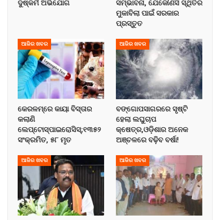
ଦୁଷ୍କର୍ମ ଅଭିଯୋଗ
ସମ୍ଭାବନା, ଯେକୌଣସି ସ୍ଥିତିର
ମୁକାବିଲା ପାଇଁ ସରକାର
ପ୍ରସ୍ତୁତ
ଆଜିର ଖବର
ଆଜିର ଖବର
କେରଳମ୍‌ରେ କାୟା ବିସ୍ତାର
ବଙ୍ଗୋପସାଗରରେ ସୃଷ୍ଟି
କଲାଣି
ହେଲା ଲଘୁଚାପ
ଲେପ୍ଟୋସ୍ପାଇରୋସିସ୍;୧୩୫୨
କ୍ଷେତ୍ର,ଓଡ଼ିଶାର ଅନେକ
ସଂକ୍ରମିତ, ୫୮ ମୃତ
ଅଞ୍ଚଳରେ ବଢ଼ିବ ବର୍ଷା!
ଆଜିର ଖବର
ଆଜିର ଖବର