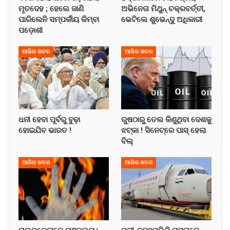
ମୃତଦେହ ; ହେଲେ ଜାଣି
ଅଭିନେତା ମିଥୁନ୍ ଚକ୍ରବର୍ତ୍ତୀ,
ପାରିଲେନି ସମ୍ପର୍କୀୟ କିମ୍ବା
ଭେଟିଲେ ଶୁଭେନ୍ଦୁ ଅଧିକାରୀ
ପଡ଼ୋଶୀ
ଆଜିର ଖବର
ଆଜିର ଖବର
ଧନୀ ହେବା ପୂର୍ବରୁ ବୁଢ଼ା
ରୁଷଠାରୁ ତେଲ କିଣୁଥିବା ଦେଶକୁ
ହୋଇଯିବ ଭାରତ !
ଝଟ୍‌କା ! ସିନେଟ୍‌ରେ ପାସ୍ ହେଲା
ବିଲ୍
ଆଜିର ଖବର
ଆଜିର ଖବର