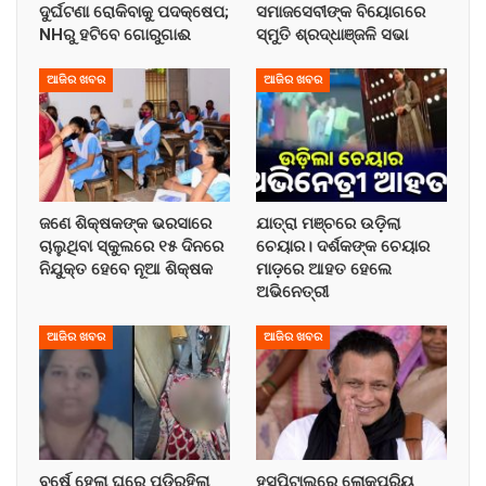
ଦୁର୍ଘଟଣା ରୋକିବାକୁ ପଦକ୍ଷେପ;
ସମାଜସେବୀଙ୍କ ବିୟୋଗରେ
NHରୁ ହଟିବେ ଗୋରୁଗାଈ
ସ୍ମୁତି ଶ୍ରଦ୍ଧାଞ୍ଜଳି ସଭା
ଆଜିର ଖବର
ଆଜିର ଖବର
ଜଣେ ଶିକ୍ଷକଙ୍କ ଭରସାରେ
ଯାତ୍ରା ମଞ୍ଚରେ ଉଡ଼ିଲା
ଚାଲୁଥିବା ସ୍କୁଲରେ ୧୫ ଦିନରେ
ଚେୟାର। ଦର୍ଶକଙ୍କ ଚେୟାର
ନିଯୁକ୍ତ ହେବେ ନୂଆ ଶିକ୍ଷକ
ମାଡ଼ରେ ଆହତ ହେଲେ
ଅଭିନେତ୍ରୀ
ଆଜିର ଖବର
ଆଜିର ଖବର
ବର୍ଷେ ହେଲା ଘରେ ପଡ଼ିରହିଲା
ହସ୍ପିଟାଲରେ ଲୋକପ୍ରିୟ