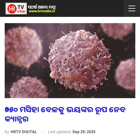
୨୦୫୦ ମସିହା ବେଳକୁ ଭୟଙ୍କର ରୂପ ନେବ
କ୍ୟାନ୍ସର
Last updated
Sep 29, 2025
By
HRTV DIGITAL