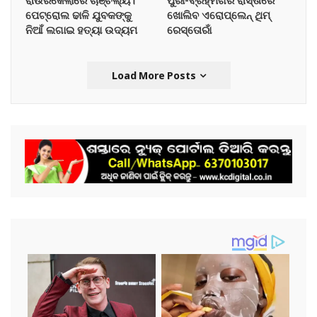
ରାଉରକେଲାରେ ଚାଞ୍ଚଲ୍ୟ।
ପୁରୀ-ବ୍ରହ୍ମଗିରି ରାସ୍ତାରେ
ପେଟ୍ରୋଲ ଢାଳି ଯୁବକଙ୍କୁ
ଖୋଲିବ ଏରୋପ୍ଲେନ୍‌ ଥିମ୍‌
ନିଆଁ ଲଗାଇ ହତ୍ୟା ଉଦ୍ୟମ
ରେସ୍ତୋରାଁ
Load More Posts