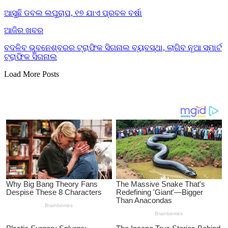
ଆସୁଛି ଡବଲ ଲଘୁଚାପ, ୧୭ ଯାଏ ପ୍ରବଳ ବର୍ଷା
ଆଜିର ଖବର
ବଦଳିବ ଭୁବନେଶ୍ବରର ଟ୍ରାଫିକ ସିଗନାଲ ବ୍ୟବସ୍ଥା, ଲାଗିବ ନୂଆ ସ୍ମାର୍ଟ
ଟ୍ରାଫିକ ସିଗନାଲ
Load More Posts