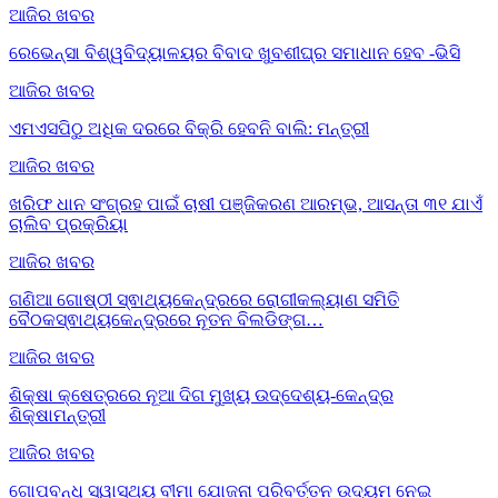
ଆଜିର ଖବର
ରେଭେନ୍ସା ବିଶ୍ୱବିଦ୍ୟାଳୟର ବିବାଦ ଖୁବଶୀଘ୍ର ସମାଧାନ ହେବ -ଭିସି
ଆଜିର ଖବର
ଏମଏସପିଠୁ ଅଧିକ ଦରରେ ବିକ୍ରି ହେବନି ବାଲି: ମନ୍ତ୍ରୀ
ଆଜିର ଖବର
ଖରିଫ ଧାନ ସଂଗ୍ରହ ପାଇଁ ଚାଷୀ ପଞ୍ଜିକରଣ ଆରମ୍ଭ, ଆସନ୍ତା ୩୧ ଯାଏଁ
ଚାଲିବ ପ୍ରକ୍ରିୟା
ଆଜିର ଖବର
ଗଣିଆ ଗୋଷ୍ଠୀ ସ୍ଵାଥ୍ୟକେନ୍ଦ୍ରରେ ରୋଗୀକଲ୍ୟାଣ ସମିତି
ବୈଠକସ୍ଵାଥ୍ୟକେନ୍ଦ୍ରରେ ନୂତନ ବିଲଡିଙ୍ଗ…
ଆଜିର ଖବର
ଶିକ୍ଷା କ୍ଷେତ୍ରରେ ନୂଆ ଦିଗ ମୁଖ୍ୟ ଉଦ୍ଦେଶ୍ୟ-କେନ୍ଦ୍ର
ଶିକ୍ଷାମନ୍ତ୍ରୀ
ଆଜିର ଖବର
ଗୋପବନ୍ଧୁ ସ୍ୱାସ୍ଥ୍ୟ ବୀମା ଯୋଜନା ପରିବର୍ତ୍ତନ ଉଦ୍ୟମ ନେଇ