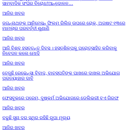
ସାମ୍ବାଦିକ ସଂଘର ବିରୋଧ!ଆନ୍ଦୋଳନ…
ଆଜିର ଖବର
ଜଗନ୍ନାଥଙ୍କ ଆନିମେସନ୍ ଫିଲ୍ମ ରିଲିଜ୍ ଉପରେ ରୋକ୍, ଅଗଷ୍ଟ ୧୩ରେ
ମାମଲାର ପରବର୍ତ୍ତୀ ଶୁଣାଣି
ଆଜିର ଖବର
ଆଜି ବିଶ୍ବ ହସ୍ତତନ୍ତ ଦିବସ । ହସ୍ତଶିଳ୍ପକୁ ପ୍ରୋତ୍ସାହିତ କରିବାକୁ
ନିବେଦନ କଲେ ମୋଦି
ଆଜିର ଖବର
ତେଜୁଛି ରେଭେନ୍ସା ବିବାଦ, ବାଚସ୍ପତିଙ୍କ ପାଖରେ ଦାଖଲ ଅଭିଯୋଗ
ପ୍ରତ୍ୟାହାର ଦାବି
ଆଜିର ଖବର
ଫେସବୁକରେ ପ୍ରେମ, ଦୁଷ୍କର୍ମ ଅଭିଯୋଗରେ ଡେଲିଭରୀ ବଏ ଗିରଫ
ଆଜିର ଖବର
ବଢୁଛି ସୁନା ଦର ସ୍ଥିର ରହିଛି ରୁପା ମୂଲ୍ୟ
ଆଜିର ଖବର