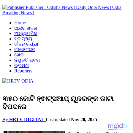
Publisher - Odisha News | Daily Odia News | Odia
Breaking News |
Home
ଆଜିର ଖବର
ଆଧ୍ୟାତ୍ମିକ
ସ୍ବାସ୍ଥ୍ୟ
ଜୀବନ ଚର୍ଯ୍ୟା
ମନୋରଂଜନ
ଖେଳ
ନିଯୁକ୍ତି ଖବର
ଭ୍ରମଣ
Reporters
୩୫୦ କୋଟି ହ୍ଵାଟ୍ସଆପ୍ ୟୁଜରଙ୍କ ଡାଟା
ବିପଦରେ
By
HRTV DIGITAL
Last updated
Nov 20, 2025