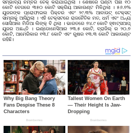
ସମ୍ଭାବ୍ୟ ନମ୍ବର ଚେକ୍ କରାଯାଇଥିଲା । ଶେଷରେ ଘଣ୍ଟା ପିଛା ୧୦
କୋଟି ବେଗରେ ୩୫୦ କୋଟି ସକ୍ରିୟ ଆକାଉଣ୍ଟ ମିଳିଥିଲା । ୫୬.୭%
ୟୁଜରଙ୍କ ପ୍ରୋଫାଇଲ ପିକ୍ଚର ଏବଂ ୨୯.୩% ଆବାଉଟ୍ ଟେକ୍ସଟ୍
ସାମ୍ନାକୁ ଆସିଥିଲା । ଏହି ଟେକ୍ସଟରେ ରାଜନୈତିକ ମତ, ଧର୍ମ ଏବଂ ଅନ୍ୟ
ସୋସିଆଲ ମିଡିଆ ଲିଙ୍କ୍ ବି ଥିଲା । ଭାରତରେ ୭୪.୯ କୋଟି ହ୍ଵାଟ୍ସଆପ୍
ୟୁଜର ଅଛନ୍ତି । ଇଣ୍ଡୋନେସିଆର ୨୩.୫ କୋଟି, ବ୍ରାଜିଲ୍ ର ୨୦.୭
କୋଟି, ଆମେରିକାର ୧୩.୮ କୋଟି ଏବଂ ରୁଷର ୧୩.୩ କୋଟି ଆକାଉଣ୍ଟ
ରହିଛି।