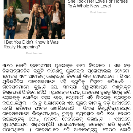
୩୫୦ କୋଟି ହ୍ଵାଟ୍ସଆପ୍ ୟୁଜରଙ୍କ ଡାଟା ବିପଦରେ । ଏକ ବଡ଼
ନିରାପତ୍ତାଜନିତ ତ୍ରୁଟି କାରଣରୁ ୟୁଜରଙ୍କ ପ୍ରୋଫାଇଲ ଫୋଟୋ,
ଷ୍ଟାଟସ୍ ଏବଂ ଆବାଉଟ୍ ସେକ୍ସନ୍‌ର ବିବରଣୀ ଲିକ୍ ହୋଇପାରେ । ଭିଏନା
ୟୁନିଭର୍ସିଟିର ଗବେଷକମାନେ ଏହି ତ୍ରୁଟିକୁ ଚିହ୍ନଟ କରିଛନ୍ତି ।
ଗବେଷକମାନେ କୁହନ୍ତି ଯେ, ସମସ୍ୟା ହ୍ୱାଟ୍‌ସଆପ୍‌ର କଣ୍ଟାକ୍ଟ
ଡିସ୍କଭରୀ ଫିର୍ଚରେ ରହିଛି । ୟୁଜରଙ୍କ ଫୋନ୍ ଆଡ୍ରେସ ବୁକକୁ ସିଙ୍କ୍ କରି
ଲୋକଙ୍କୁ ଖୋଜିବା ସହଜ ହେବ, ସେଥିପାଇଁ ଏହି ଫିଚରକୁ ପ୍ରସ୍ତୁତ
କରାଯାଇଥିଲା । କିନ୍ତୁ ଅଜାଣତରେ ଏହା ୟୁଜର ଡାଟାକୁ ବଡ଼ ଆକାରରେ
ଚୋରି କରିବାର ଫାଟକ ଖୋଲିଦେଇଛି । ଭିଏନା ବିଶ୍ୱବିଦ୍ୟାଳୟର
ଗବେଷକମାନେ ଲିଭ୍‌ଫୋନ୍‌ଜେନ୍ ଟୁଲ୍‌କୁ ବ୍ୟବହାର କରି ୨୪୫ ଦେଶର
ରିୟଲିଷ୍ଟିକ୍ ଫୋନ୍ ନମ୍ବର ଜେନେରେଟ୍ କରିଛନ୍ତି । ଏହାପରେ
ହ୍ୱାଟ୍‌ସଆପ୍‌ର ଏକ୍ସଏମ୍‌ପିପି ପ୍ରୋଟୋକଲରୁ କନେକ୍ଟ କରି କ୍ବେରି
ପଠାଇଥିଲେ । ଗବେଷଣାରେ ୫ଟି ଆକାଉଣ୍ଟ୍‌ରୁ ୬୩୦୦ କୋଟି