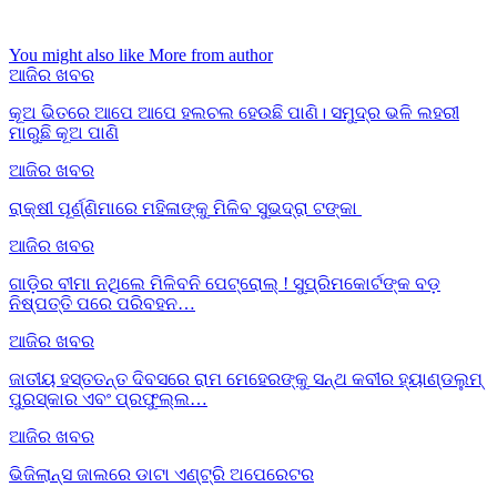
You might also like
More from author
ଆଜିର ଖବର
କୂଅ ଭିତରେ ଆପେ ଆପେ ହଲଚଲ ହେଉଛି ପାଣି। ସମୁଦ୍ର ଭଳି ଲହରୀ
ମାରୁଛି କୂଅ ପାଣି
ଆଜିର ଖବର
ରାକ୍ଷୀ ପୂର୍ଣ୍ଣିମାରେ ମହିଳାଙ୍କୁ ମିଳିବ ସୁଭଦ୍ରା ଟଙ୍କା
ଆଜିର ଖବର
ଗାଡ଼ିର ବୀମା ନଥିଲେ ମିଳିବନି ପେଟ୍ରୋଲ୍ ! ସୁପ୍ରିମକୋର୍ଟଙ୍କ ବଡ଼
ନିଷ୍ପତ୍ତି ପରେ ପରିବହନ…
ଆଜିର ଖବର
ଜାତୀୟ ହସ୍ତତନ୍ତ ଦିବସରେ ରାମ ମେହେରଙ୍କୁ ସନ୍ଥ କବୀର ହ୍ୟାଣ୍ଡଲୁମ୍
ପୁରସ୍କାର ଏବଂ ପ୍ରଫୁଲ୍ଲ…
ଆଜିର ଖବର
ଭିଜିଲାନ୍ସ ଜାଲରେ ଡାଟା ଏଣ୍ଟ୍ରି ଅପେରେଟର