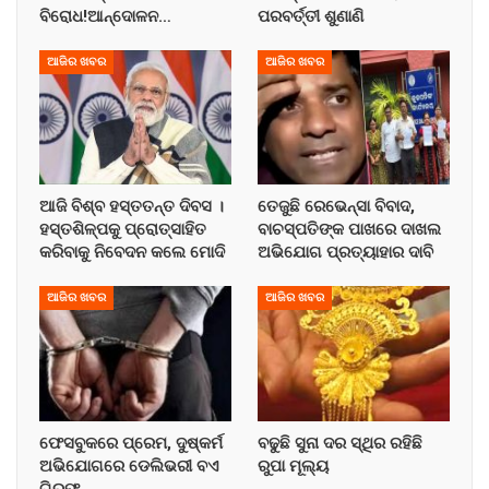
ବିରୋଧ!ଆନ୍ଦୋଳନ…
ପରବର୍ତ୍ତୀ ଶୁଣାଣି
ଆଜିର ଖବର
ଆଜିର ଖବର
ଆଜି ବିଶ୍ବ ହସ୍ତତନ୍ତ ଦିବସ ।
ତେଜୁଛି ରେଭେନ୍ସା ବିବାଦ,
ହସ୍ତଶିଳ୍ପକୁ ପ୍ରୋତ୍ସାହିତ
ବାଚସ୍ପତିଙ୍କ ପାଖରେ ଦାଖଲ
କରିବାକୁ ନିବେଦନ କଲେ ମୋଦି
ଅଭିଯୋଗ ପ୍ରତ୍ୟାହାର ଦାବି
ଆଜିର ଖବର
ଆଜିର ଖବର
ଫେସବୁକରେ ପ୍ରେମ, ଦୁଷ୍କର୍ମ
ବଢୁଛି ସୁନା ଦର ସ୍ଥିର ରହିଛି
ଅଭିଯୋଗରେ ଡେଲିଭରୀ ବଏ
ରୁପା ମୂଲ୍ୟ
ଗିରଫ