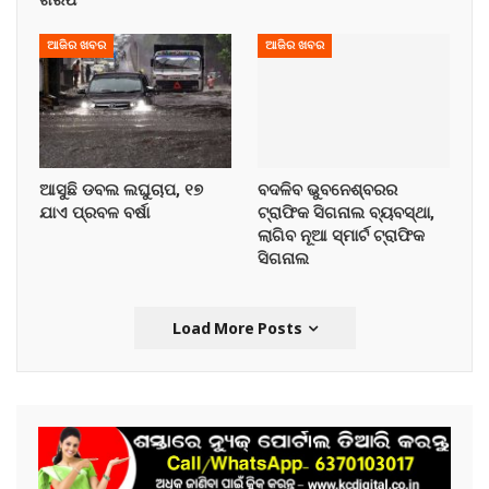
ଆଜିର ଖବର
ଆଜିର ଖବର
ଆସୁଛି ଡବଲ ଲଘୁଚାପ, ୧୭
ବଦଳିବ ଭୁବନେଶ୍ବରର
ଯାଏ ପ୍ରବଳ ବର୍ଷା
ଟ୍ରାଫିକ ସିଗନାଲ ବ୍ୟବସ୍ଥା,
ଲାଗିବ ନୂଆ ସ୍ମାର୍ଟ ଟ୍ରାଫିକ
ସିଗନାଲ
Load More Posts