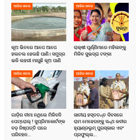
ଆଜିର ଖବର
ଆଜିର ଖବର
କୂଅ ଭିତରେ ଆପେ ଆପେ
ରାକ୍ଷୀ ପୂର୍ଣ୍ଣିମାରେ ମହିଳାଙ୍କୁ
ହଲଚଲ ହେଉଛି ପାଣି। ସମୁଦ୍ର
ମିଳିବ ସୁଭଦ୍ରା ଟଙ୍କା
ଭଳି ଲହରୀ ମାରୁଛି କୂଅ ପାଣି
ଆଜିର ଖବର
ଆଜିର ଖବର
ଗାଡ଼ିର ବୀମା ନଥିଲେ ମିଳିବନି
ଜାତୀୟ ହସ୍ତତନ୍ତ ଦିବସରେ
ପେଟ୍ରୋଲ୍ ! ସୁପ୍ରିମକୋର୍ଟଙ୍କ
ରାମ ମେହେରଙ୍କୁ ସନ୍ଥ କବୀର
ବଡ଼ ନିଷ୍ପତ୍ତି ପରେ
ହ୍ୟାଣ୍ଡଲୁମ୍ ପୁରସ୍କାର ଏବଂ
ପରିବହନ…
ପ୍ରଫୁଲ୍ଲ…