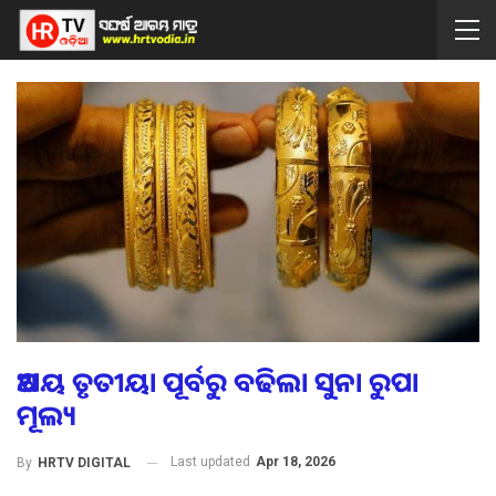
ଅକ୍ଷୟ ତୃତୀୟା ପୂର୍ବରୁ ବଢିଲା ସୁନା ରୁପା
ମୂଲ୍ୟ
Last updated
Apr 18, 2026
By
HRTV DIGITAL