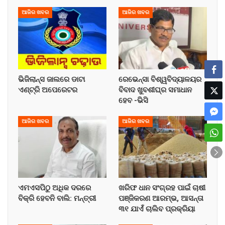
ଆଜିର ଖବର
ଆଜିର ଖବର
ଭିଜିଲାନ୍ସ ଜାଲରେ ଡାଟା
ରେଭେନ୍ସା ବିଶ୍ୱବିଦ୍ୟାଳୟର
ଏଣ୍ଟ୍ରି ଅପେରେଟର
ବିବାଦ ଖୁବଶୀଘ୍ର ସମାଧାନ
ହେବ -ଭିସି
ଆଜିର ଖବର
ଆଜିର ଖବର
ଏମଏସପିଠୁ ଅଧିକ ଦରରେ
ଖରିଫ ଧାନ ସଂଗ୍ରହ ପାଇଁ ଚାଷୀ
ବିକ୍ରି ହେବନି ବାଲି: ମନ୍ତ୍ରୀ
ପଞ୍ଜିକରଣ ଆରମ୍ଭ, ଆସନ୍ତା
୩୧ ଯାଏଁ ଚାଲିବ ପ୍ରକ୍ରିୟା