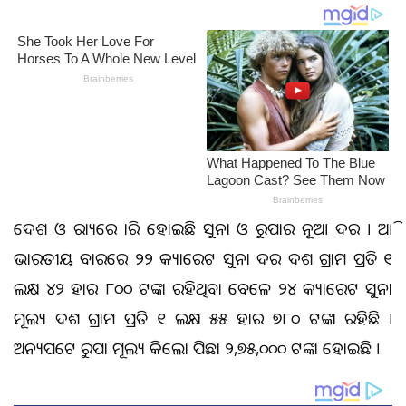
ଦେଶ ଓ ରାଜ୍ୟରେ ଜାରି ହୋଇଛି ସୁନା ଓ ରୁପାର ନୂଆ ଦର । ଆଜି
ଭାରତୀୟ ବଜାରରେ ୨୨ କ୍ୟାରେଟ ସୁନା ଦର ଦଶ ଗ୍ରାମ ପ୍ରତି ୧
ଲକ୍ଷ ୪୨ ହଜାର ୮୦୦ ଟଙ୍କା ରହିଥିବା ବେଳେ ୨୪ କ୍ୟାରେଟ ସୁନା
ମୂଲ୍ୟ ଦଶ ଗ୍ରାମ ପ୍ରତି ୧ ଲକ୍ଷ ୫୫ ହଜାର ୭୮୦ ଟଙ୍କା ରହିଛି ।
ଅନ୍ୟପଟେ ରୁପା ମୂଲ୍ୟ କିଲୋ ପିଛା ୨,୭୫,୦୦୦ ଟଙ୍କା ହୋଇଛି ।