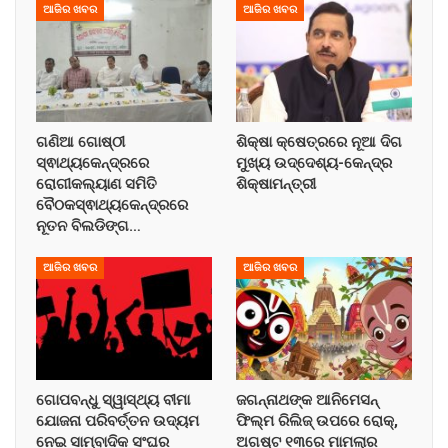
ଆଜିର ଖବର
ଆଜିର ଖବର
ଗଣିଆ ଗୋଷ୍ଠୀ
ଶିକ୍ଷା କ୍ଷେତ୍ରରେ ନୂଆ ଦିଗ
ସ୍ଵାଥ୍ୟକେନ୍ଦ୍ରରେ
ମୁଖ୍ୟ ଉଦ୍ଦେଶ୍ୟ-କେନ୍ଦ୍ର
ରୋଗୀକଲ୍ୟାଣ ସମିତି
ଶିକ୍ଷାମନ୍ତ୍ରୀ
ବୈଠକସ୍ଵାଥ୍ୟକେନ୍ଦ୍ରରେ
ନୂତନ ବିଲଡିଙ୍ଗ…
ଆଜିର ଖବର
ଆଜିର ଖବର
ଗୋପବନ୍ଧୁ ସ୍ୱାସ୍ଥ୍ୟ ବୀମା
ଜଗନ୍ନାଥଙ୍କ ଆନିମେସନ୍
ଯୋଜନା ପରିବର୍ତ୍ତନ ଉଦ୍ୟମ
ଫିଲ୍ମ ରିଲିଜ୍ ଉପରେ ରୋକ୍,
ନେଇ ସାମ୍ବାଦିକ ସଂଘର
ଅଗଷ୍ଟ ୧୩ରେ ମାମଲାର