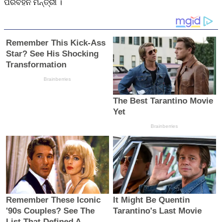
ପରିବହନ ମନ୍ତ୍ରୀ ।