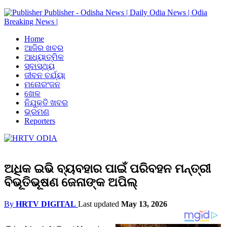
Publisher - Odisha News | Daily Odia News | Odia
Breaking News |
Home
ଆଜିର ଖବର
ଆଧ୍ୟାତ୍ମିକ
ସ୍ବାସ୍ଥ୍ୟ
ଜୀବନ ଚର୍ଯ୍ୟା
ମନୋରଂଜନ
ଖେଳ
ନିଯୁକ୍ତି ଖବର
ଭ୍ରମଣ
Reporters
ଅଧିକ ଇଭି ବ୍ୟବହାର ପାଇଁ ପରିବହନ ମନ୍ତ୍ରୀ
ବିଭୂତିଭୂଷଣ ଜେନାଙ୍କ ଅପିଲ୍
By
HRTV DIGITAL
Last updated
May 13, 2026