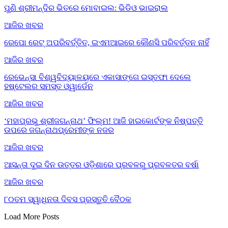
ପୁଣି ଶ୍ରୀମନ୍ଦିର ଭିତରେ ମୋବାଇଲ: ଭିଡିଓ ଭାଇରାଲ
ଆଜିର ଖବର
ରେପୋ ରେଟ୍ ଅପରିବର୍ତ୍ତିତ, ଇଏମଆଇରେ କୌଣସି ପରିବର୍ତ୍ତନ ନାହିଁ
ଆଜିର ଖବର
ରେଭେନ୍ସା ବିଶ୍ୱବିଦ୍ୟାଳୟରେ ଏକାସାଙ୍ଗେ ଇସ୍ତଫା ଦେଲେ
ହଷ୍ଟେଲର ସମସ୍ତ ଓ୍ୱାର୍ଡେନ
ଆଜିର ଖବର
‘ମହାପ୍ରଭୁ ଶ୍ରୀଜଗନ୍ନାଥ’ ଫିଲ୍ମ! ଆଜି ହାଇକୋର୍ଟଙ୍କ ନିଷ୍ପତ୍ତି
ଉପରେ ଜଗନ୍ନାଥପ୍ରେମୀଙ୍କ ନଜର
ଆଜିର ଖବର
ଆସନ୍ତା ଦୁଇ ଦିନ ଉତ୍ତର ଓଡ଼ିଶାରେ ପ୍ରବଳରୁ ପ୍ରବଳତର ବର୍ଷା
ଆଜିର ଖବର
୮୦ତମ ସ୍ୱାଧିନତା ଦିବସ ପ୍ରସ୍ତୁତି ବୈଠକ
Load More Posts