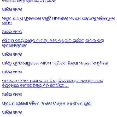
ବିଭାଗର ଉଚ୍ଚସ୍ତରୀୟ ଟିମ୍ ଗଠନ
ଆଜିର ଖବର
ସ୍କୁଲ ପାଠ୍ୟ ପୁସ୍ତକରେ ତ୍ରୁଟି ମାମଲାରେ ମନୋଜ ପାଢୀଙ୍କୁ ସର୍ତ୍ତମୂଳକ
ଜାମିନ
ଆଜିର ଖବର
ସୌମ୍ୟ ହତ୍ୟାକାଣ୍ଡ ମାମଲା: ୭୬୭ ପୃଷ୍ଠାର ଚାର୍ଜସିଟ୍ ଦାଖଲ କଲା
କ୍ରାଇମବ୍ରାଞ୍ଚ
ଆଜିର ଖବର
ଆଜିଠୁ ଭୁବନେଶ୍ୱରରେ ୧୩ତମ ‘ବ୍ରିକ୍ସ’ ଶିକ୍ଷା ମନ୍ତ୍ରୀ ସମ୍ମିଳନୀ
ଆଜିର ଖବର
ଘନେଇଲା ବିବାଦ । ରେଭେନ୍ସା ବିଶ୍ୱବିଦ୍ୟାଳୟର ଅଧ୍ୟାପକଙ୍କ
ବିରୁଦ୍ଧରେ ବାଚସ୍ପତିଙ୍କୁ ଚିଠି ଲେଖିଲେ…
ଆଜିର ଖବର
ପ୍ରଥମ ଶ୍ରେଣୀ ବହିରେ ‘ବନ୍ଦେ ଉତ୍କଳ ଜନନୀ’ରେ ଭୁଲ୍‌
ଆଜିର ଖବର