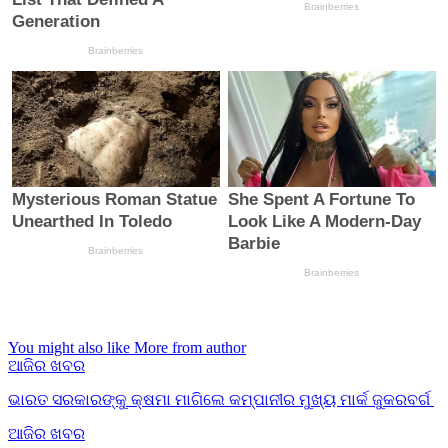
You might also like
More from author
ଆଜିର ଖବର
ଭାରତ ସରକାରଙ୍କୁ କ୍ଷମା ମାଗିଲେ କମ୍ପାନୀର ମୁଖ୍ୟ ମାର୍କ ଜୁକରବର୍ଗ
ଆଜିର ଖବର