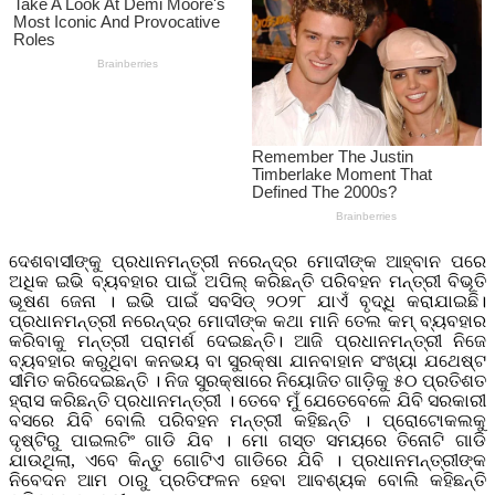
ଦେଶବାସୀଙ୍କୁ ପ୍ରଧାନମନ୍ତ୍ରୀ ନରେନ୍ଦ୍ର ମୋଦୀଙ୍କ ଆହ୍ବାନ ପରେ
ଅଧିକ ଇଭି ବ୍ୟବହାର ପାଇଁ ଅପିଲ୍ କରିଛନ୍ତି ପରିବହନ ମନ୍ତ୍ରୀ ବିଭୂତି
ଭୂଷଣ ଜେନା । ଇଭି ପାଇଁ ସବସିଡ୍ ୨୦୨୮ ଯାଏଁ ବୃଦ୍ଧି କରାଯାଇଛି।
ପ୍ରଧାନମନ୍ତ୍ରୀ ନରେନ୍ଦ୍ର ମୋଦୀଙ୍କ କଥା ମାନି ତେଲ କମ୍ ବ୍ୟବହାର
କରିବାକୁ ମନ୍ତ୍ରୀ ପରାମର୍ଶ ଦେଇଛନ୍ତି। ଆଜି ପ୍ରଧାନମନ୍ତ୍ରୀ ନିଜେ
ବ୍ୟବହାର କରୁଥିବା କନଭୟ ବା ସୁରକ୍ଷା ଯାନବାହାନ ସଂଖ୍ୟା ଯଥେଷ୍ଟ
ସୀମିତ କରିଦେଇଛନ୍ତି । ନିଜ ସୁରକ୍ଷାରେ ନିୟୋଜିତ ଗାଡ଼ିକୁ ୫୦ ପ୍ରତିଶତ
ହ୍ରାସ କରିଛନ୍ତି ପ୍ରଧାନମନ୍ତ୍ରୀ । ତେବେ ମୁଁ ଯେତେବେଳେ ଯିବି ସରକାରୀ
ବସରେ ଯିବି ବୋଲି ପରିବହନ ମନ୍ତ୍ରୀ କହିଛନ୍ତି । ପ୍ରୋଟୋକଲକୁ
ଦୃଷ୍ଟିରୁ ପାଇଲଟିଂ ଗାଡି ଯିବ । ମୋ ଗସ୍ତ ସମୟରେ ତିନୋଟି ଗାଡି
ଯାଉଥିଲା, ଏବେ କିନ୍ତୁ ଗୋଟିଏ ଗାଡିରେ ଯିବି । ପ୍ରଧାନମନ୍ତ୍ରୀଙ୍କ
ନିବେଦନ ଆମ ଠାରୁ ପ୍ରତିଫଳନ ହେବା ଆବଶ୍ୟକ ବୋଲି କହିଛନ୍ତି