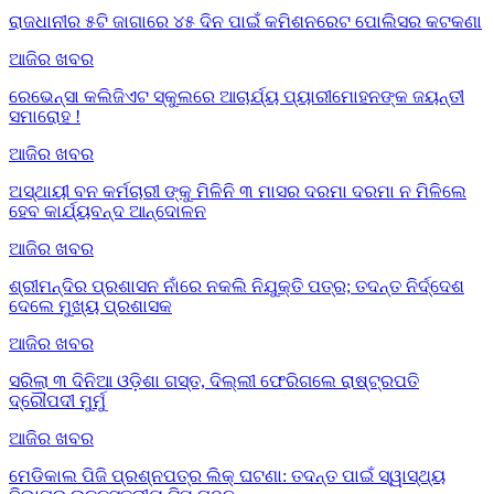
ରାଜଧାନୀର ୫ଟି ଜାଗାରେ ୪୫ ଦିନ ପାଇଁ କମିଶନରେଟ ପୋଲିସର କଟକଣା
ଆଜିର ଖବର
ରେଭେନ୍ସା କଲିଜିଏଟ ସ୍କୁଲରେ ଆଚାର୍ଯ୍ୟ ପ୍ୟାରୀମୋହନଙ୍କ ଜୟନ୍ତୀ
ସମାରୋହ !
ଆଜିର ଖବର
ଅସ୍ଥାୟୀ ବନ କର୍ମଚାରୀ ଙ୍କୁ ମିଳିନି ୩ ମାସର ଦରମା ଦରମା ନ ମିଳିଲେ
ହେବ କାର୍ଯ୍ୟବନ୍ଦ ଆନ୍ଦୋଳନ
ଆଜିର ଖବର
ଶ୍ରୀମନ୍ଦିର ପ୍ରଶାସନ ନାଁରେ ନକଲି ନିଯୁକ୍ତି ପତ୍ର; ତଦନ୍ତ ନିର୍ଦ୍ଦେଶ
ଦେଲେ ମୁଖ୍ୟ ପ୍ରଶାସକ
ଆଜିର ଖବର
ସରିଲା ୩ ଦିନିଆ ଓଡ଼ିଶା ଗସ୍ତ, ଦିଲ୍ଲୀ ଫେରିଗଲେ ରାଷ୍ଟ୍ରପତି
ଦ୍ରୌପଦୀ ମୁର୍ମୁ
ଆଜିର ଖବର
ମେଡିକାଲ ପିଜି ପ୍ରଶ୍ନପତ୍ର ଲିକ୍ ଘଟଣା: ତଦନ୍ତ ପାଇଁ ସ୍ୱାସ୍ଥ୍ୟ