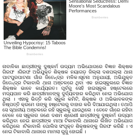
ନାବାଳିକା ଛାତ୍ରୀଙ୍କୁ ଦୁଷ୍କର୍ମ ଉଦ୍ୟମ ଅଭିଯୋଗରେ ବିଜ୍ଞାନ ଶିକ୍ଷକ
ଗିରଫ ।ଗିରଫ ଅଭିଯୁକ୍ତ ଶିକ୍ଷକ ନୟାଗଡ଼ ଜିଲ୍ଲା ଦଶପଲ୍ଲା ଥାନା
ପାଟପୁରପାଟଣା ଗାଁର ଜିତେନ୍ଦ୍ର ମଳିକ।ସୂଚନା ଅନୁଯାୟୀ, ଅଭିଯୁକ୍ତ
ଜିତେନ୍ଦ୍ର ଟିକାବାଲି ଥାନା ଅଞ୍ଚଳରେ ଥିବା ଏକ ହାଇସ୍କୁଲରେ ବିଜ୍ଞାନ
ଶିକ୍ଷକ ଭାବେ କାର୍ଯ୍ୟରତ। ପୂର୍ବରୁ ସେହି ହାଇସ୍କୁଲ ହଷ୍ଟେଲରେ
ମଦ୍ୟପାନ କରି ଛାତ୍ରୀମାନଙ୍କୁ ଦୁର୍ବ୍ୟବହାର କରିଥିବା ନେଇ ଅଭିଯୋଗ
ଥିଲା । ଏହାକୁ ଭିତ୍ତି କରି ସ୍କୁଲ କମିଟି, ଶିକ୍ଷକ ଓ ଅଭିଭାବକଙ୍କ
ନିଷ୍ପତ୍ତି କ୍ରମେ ତାଙ୍କୁ ହଷ୍ଟେଲରୁ ବାହାର କରି ଦିଆଯାଇଥିଲା। ତଥାପି
ସେ ସ୍ଥାନୀୟ ଅଞ୍ଚଳରେ ରହି ସ୍କୁଲକୁ ଯାଉଥିଲେ । ତେବେ ଗାଁରେ ରହିବା
ବେଳେ ସେ ସ୍କୁଲର ଜଣେ ଦଶମ ଶ୍ରେଣୀ ଛାତ୍ରୀଙ୍କୁ ଦୁଷ୍କର୍ମ ଉଦ୍ୟମ
କରିଥିବା ନେଇ ଛାତ୍ରୀଙ୍କ ମାଆ ଟିକାବାଲି ଥାନାରେ ଲିଖିତ ଅଭିଯୋଗ
କରିଥିଲେ ।ଟିକାବାଲି ପୋଲିସ ସଂପୃକ୍ତ ଶିକ୍ଷକଙ୍କୁ ଗିରଫ କରିଛି । ଏ
ନେଇ ଟିକାବାଲି ଥାନାରେ ମାମଲା ରୁଜୁ ହୋଇଛି ।