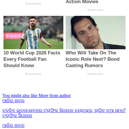
You might also like
More from author
ଆଜିର ଖବର
ବଦଳିବ ଭୁବନେଶ୍ବରର ଟ୍ରାଫିକ ସିଗନାଲ ବ୍ୟବସ୍ଥା, ଲାଗିବ ନୂଆ ସ୍ମାର୍ଟ
ଟ୍ରାଫିକ ସିଗନାଲ
ଆଜିର ଖବର