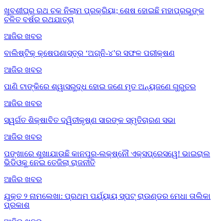
ଖୁବଶୀଘ୍ର ରଥ ଚକ ନିଲାମ ପ୍ରକ୍ରିୟା; ଶେଷ ହୋଇଛି ମହାପ୍ରଭୁଙ୍କ
ଚଳିତ ବର୍ଷର ରଥଯାତ୍ରା
ଆଜିର ଖବର
ବାଲିଷ୍ଟିକ୍ କ୍ଷେପଣାସ୍ତ୍ର ‘ଅଗ୍ନି-୪’ର ସଫଳ ପରୀକ୍ଷଣ
ଆଜିର ଖବର
ପାଣି ଟାଙ୍କିରେ ଶ୍ୱାସରୁଦ୍ଧ ହୋଇ ଜଣେ ମୃତ ଅନ୍ୟଜଣେ ଗୁରୁତର
ଆଜିର ଖବର
ସ୍ୱର୍ଗତ ଶିକ୍ଷାବିତ ଦ୍ୱିତୀକୃଷ୍ଣ ସାରଙ୍କ ସ୍ମୃତିଚାରଣ ସଭା
ଆଜିର ଖବର
ପଙ୍ଖାରେ ଶୁଖାଯାଉଛି କାନପୁର-ଲକ୍ଷ୍ନୌ ଏକ୍ସପ୍ରେସୱେ! ଭାଇରାଲ
ଭିଡିଓକୁ ନେଇ ତେଜିଲା ରାଜନୀତି
ଆଜିର ଖବର
ଯୁକ୍ତ ୨ ନାମଲେଖା: ପ୍ରଥମ ପର୍ଯ୍ୟାୟ ସ୍ପଟ୍ ରାଉଣ୍ଡର ମେଧା ତାଲିକା
ପ୍ରକାଶ