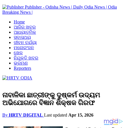
Publisher - Odisha News | Daily Odia News | Odia
Breaking News |
Home
ଆଜିର ଖବର
ଆଧ୍ୟାତ୍ମିକ
ସ୍ବାସ୍ଥ୍ୟ
ଜୀବନ ଚର୍ଯ୍ୟା
ମନୋରଂଜନ
ଖେଳ
ନିଯୁକ୍ତି ଖବର
ଭ୍ରମଣ
Reporters
ନାବାଳିକା ଛାତ୍ରୀଙ୍କୁ ଦୁଷ୍କର୍ମ ଉଦ୍ୟମ
ଅଭିଯୋଗରେ ବିଜ୍ଞାନ ଶିକ୍ଷକ ଗିରଫ
By
HRTV DIGITAL
Last updated
Apr 15, 2026