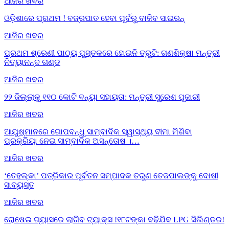
ଆଜିର ଖବର
ଓଡ଼ିଶାରେ ପ୍ରଥମ ! ବଜ୍ରପାତ ହେବା ପୂର୍ବରୁ ବାଜିବ ସାଇରନ୍
ଆଜିର ଖବର
ପ୍ରଥମ ଶ୍ରେଣୀ ପାଠ୍ୟ ପୁସ୍ତକରେ ହୋଇନି ତ୍ରୁଟି: ଗଣଶିକ୍ଷା ମନ୍ତ୍ରୀ
ନିତ୍ୟାନନ୍ଦ ଗଣ୍ଡ
ଆଜିର ଖବର
୨୨ ଜିଲ୍ଲାକୁ ୧୧୦ କୋଟି ବନ୍ୟା ସହାୟତା: ମନ୍ତ୍ରୀ ସୁରେଶ ପୂଜାରୀ
ଆଜିର ଖବର
ଆୟୁଷ୍ମାନରେ ଗୋପବନ୍ଧୁ ସାମ୍ବାଦିକ ସ୍ୱାସ୍ଥ୍ୟ ବୀମା ମିଶିବା
ପ୍ରକ୍ରିୟା ନେଇ ସାମ୍ବାଦିକ ଅସନ୍ତୋଷ ।…
ଆଜିର ଖବର
‘ତେହଲ୍‌କା’ ପତ୍ରିକାର ପୂର୍ବତନ ସମ୍ପାଦକ ତରୁଣ ତେଜପାଲଙ୍କୁ ଦୋଷୀ
ସାବ୍ୟସ୍ତ
ଆଜିର ଖବର
ରୋଷେଇ ଗ୍ୟାସରେ ଲାଗିବ ଟ୍ୟାକ୍ସ !୧୮ଟଙ୍କା ବଢିଯିବ LPG ସିଲିଣ୍ଡର!