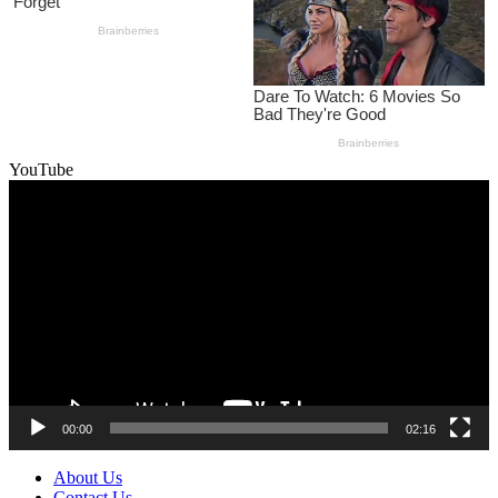
YouTube
Video
Player
00:00
02:16
About Us
Contact Us