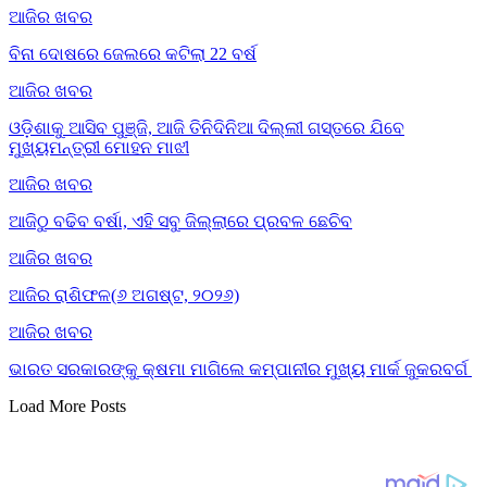
ଆଜିର ଖବର
ବିନା ଦୋଷରେ ଜେଲରେ କଟିଲା 22 ବର୍ଷ
ଆଜିର ଖବର
ଓଡ଼ିଶାକୁ ଆସିବ ପୁଞ୍ଜି, ଆଜି ତିନିଦିନିଆ ଦିଲ୍ଲୀ ଗସ୍ତରେ ଯିବେ
ମୁଖ୍ୟମନ୍ତ୍ରୀ ମୋହନ ମାଝୀ
ଆଜିର ଖବର
ଆଜିଠୁ ବଢିବ ବର୍ଷା, ଏହି ସବୁ ଜିଲ୍ଲାରେ ପ୍ରବଳ ଛେଚିବ
ଆଜିର ଖବର
ଆଜିର ରାଶିଫଳ(୬ ଅଗଷ୍ଟ, ୨୦୨୬)
ଆଜିର ଖବର
ଭାରତ ସରକାରଙ୍କୁ କ୍ଷମା ମାଗିଲେ କମ୍ପାନୀର ମୁଖ୍ୟ ମାର୍କ ଜୁକରବର୍ଗ
Load More Posts