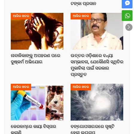
ଟଙ୍କା ପ୍ରଦାନ
ଆଜିର ଖବର
ଆଜିର ଖବର
ନାବାଳିକାଙ୍କୁ ଅପହରଣ ପରେ
ଉତ୍ତର ଓଡ଼ିଶାରେ ବନ୍ୟା
ଦୁଷ୍କର୍ମ ଅଭିଯୋଗ
ସମ୍ଭାବନା, ଯେକୌଣସି ସ୍ଥିତିର
ମୁକାବିଲା ପାଇଁ ସରକାର
ପ୍ରସ୍ତୁତ
ଆଜିର ଖବର
ଆଜିର ଖବର
କେରଳମ୍‌ରେ କାୟା ବିସ୍ତାର
ବଙ୍ଗୋପସାଗରରେ ସୃଷ୍ଟି
କଲାଣି
ହେଲା ଲଘୁଚାପ