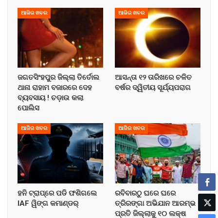
ଆଜିର ଖବର
ଆଜିର ଖବର
ଜଗତସିଂହପୁର ଜିଲ୍ଲା ତିର୍ତୋଲ
ଆସନ୍ତା ୧୨ ତାରିଖରେ ଚଳିତ
ଥାନା ରାହାମ ବଜାରରେ ଦେହ
ବର୍ଷର ଦ୍ୱିତୀୟ ସୂର୍ଯ୍ୟପରାଗ
ବ୍ୟବସାୟ ! ଚଡ଼ାଉ କଲା
ପୋଲିସ
ଆଜିର ଖବର
ଆଜିର ଖବର
ହନି ଟ୍ରାପ୍‌ରେ ପଡି ଫଶିଗଲେ
ରବିବାରଠୁ ଘରେ ଘରେ
IAF ୱିଙ୍ଗ କମାଣ୍ଡର୍
ତ୍ରିରଙ୍ଗା ଅଭିଯାନ ଆରମ୍ଭ !
ପ୍ରତି ଜିଲ୍ଲାକୁ ୧୦ ଲକ୍ଷ