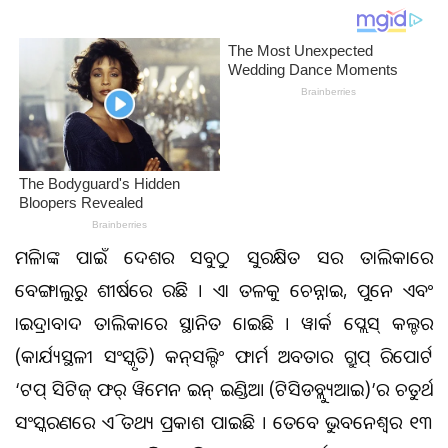
ମହିଳାଙ୍କ ପାଇଁ ଦେଶର ସବୁଠୁ ସୁରକ୍ଷିତ ସହର ତାଲିକାରେ
ବେଙ୍ଗାଲୁରୁ ଶୀର୍ଷରେ ରହିଛି । ଏହା ତଳକୁ ଚେନ୍ନାଇ, ପୁନେ ଏବଂ
ହାଇଦ୍ରାବାଦ ତାଲିକାରେ ସ୍ଥାନିତ ହୋଇଛି । ୱାର୍କ ପ୍ଲେସ୍ କଲ୍ଚର
(କାର୍ଯ୍ୟସ୍ଥଳୀ ସଂସ୍କୃତି) କନ୍‌ସଲ୍ଟିଂ ଫାର୍ମ ଅବତାର ଗ୍ରୁପ୍ ରିପୋର୍ଟ
‘ଟପ୍ ସିଟିଜ୍ ଫର୍ ୱିମେନ ଇନ୍ ଇଣ୍ଡିଆ (ଟିସିଡବ୍ଲ୍ୟୁଆଇ)’ର ଚତୁର୍ଥ
ସଂସ୍କରଣରେ ଏହି ତଥ୍ୟ ପ୍ରକାଶ ପାଇଛି । ତେବେ ଭୁବନେଶ୍ୱର ୧୩