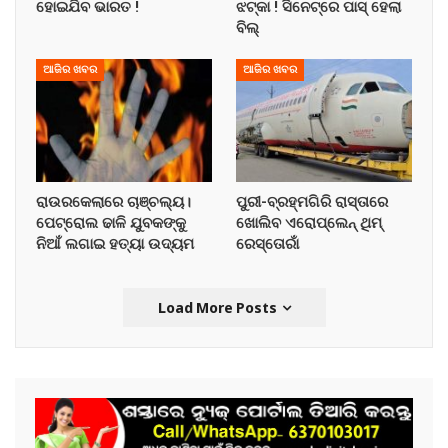
ହୋଇଯିବ ଭାରତ !
ଝଟ୍‌କା ! ସିନେଟ୍‌ରେ ପାସ୍ ହେଲା
ବିଲ୍
ଆଜିର ଖବର
ଆଜିର ଖବର
ରାଉରକେଲାରେ ଚାଞ୍ଚଲ୍ୟ।
ପୁରୀ-ବ୍ରହ୍ମଗିରି ରାସ୍ତାରେ
ପେଟ୍ରୋଲ ଢାଳି ଯୁବକଙ୍କୁ
ଖୋଲିବ ଏରୋପ୍ଲେନ୍‌ ଥିମ୍‌
ନିଆଁ ଲଗାଇ ହତ୍ୟା ଉଦ୍ୟମ
ରେସ୍ତୋରାଁ
Load More Posts