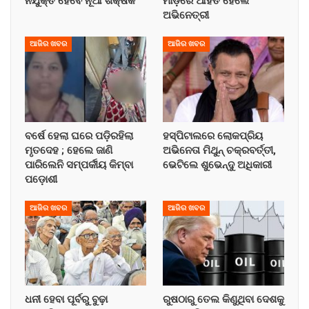
ନିଯୁକ୍ତ ହେବେ ନୂଆ ଶିକ୍ଷକ
ମାଡ଼ରେ ଆହତ ହେଲେ
ଅଭିନେତ୍ରୀ
ଆଜିର ଖବର
ଆଜିର ଖବର
ବର୍ଷେ ହେଲା ଘରେ ପଡ଼ିରହିଲା
ହସ୍ପିଟାଲରେ ଲୋକପ୍ରିୟ
ମୃତଦେହ ; ହେଲେ ଜାଣି
ଅଭିନେତା ମିଥୁନ୍ ଚକ୍ରବର୍ତ୍ତୀ,
ପାରିଲେନି ସମ୍ପର୍କୀୟ କିମ୍ବା
ଭେଟିଲେ ଶୁଭେନ୍ଦୁ ଅଧିକାରୀ
ପଡ଼ୋଶୀ
ଆଜିର ଖବର
ଆଜିର ଖବର
ଧନୀ ହେବା ପୂର୍ବରୁ ବୁଢ଼ା
ରୁଷଠାରୁ ତେଲ କିଣୁଥିବା ଦେଶକୁ