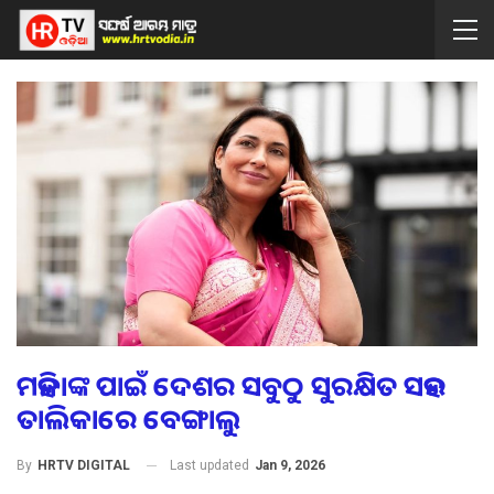
ମହିଳାଙ୍କ ପାଇଁ ଦେଶର ସବୁଠୁ ସୁରକ୍ଷିତ ସହର
ତାଲିକାରେ ବେଙ୍ଗାଲୁ
Last updated
Jan 9, 2026
By
HRTV DIGITAL