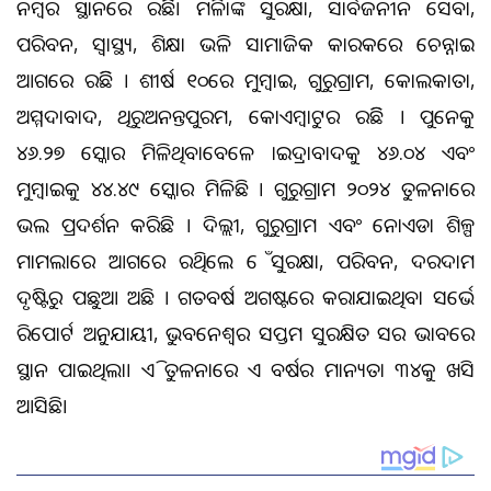
ନମ୍ବର ସ୍ଥାନରେ ରହିଛି। ମହିଳାଙ୍କ ସୁରକ୍ଷା, ସାର୍ବଜନୀନ ସେବା,
ପରିବହନ, ସ୍ୱାସ୍ଥ୍ୟ, ଶିକ୍ଷା ଭଳି ସାମାଜିକ କାରକରେ ଚେନ୍ନାଇ
ଆଗରେ ରହିଛି । ଶୀର୍ଷ ୧୦ରେ ମୁମ୍ବାଇ, ଗୁରୁଗ୍ରାମ, କୋଲକାତା,
ଅହମ୍ମଦାବାଦ, ଥିରୁଅନନ୍ତପୁରମ, କୋଏମ୍ବାଟୁର ରହିଛି । ପୁନେକୁ
୪୬.୨୭ ସ୍କୋର ମିଳିଥିବାବେଳେ ହାଇଦ୍ରାବାଦକୁ ୪୬.୦୪ ଏବଂ
ମୁମ୍ବାଇକୁ ୪୪.୪୯ ସ୍କୋର ମିଳିଛି । ଗୁରୁଗ୍ରାମ ୨୦୨୪ ତୁଳନାରେ
ଭଲ ପ୍ରଦର୍ଶନ କରିଛି । ଦିଲ୍ଲୀ, ଗୁରୁଗ୍ରାମ ଏବଂ ନୋଏଡା ଶିଳ୍ପ
ମାମଲାରେ ଆଗରେ ରହିଥିଲେ ହେଁ ସୁରକ୍ଷା, ପରିବହନ, ଦରଦାମ
ଦୃଷ୍ଟିରୁ ପଛୁଆ ଅଛି । ଗତବର୍ଷ ଅଗଷ୍ଟରେ କରାଯାଇଥିବା ସର୍ଭେ
ରିପୋର୍ଟ ଅନୁଯାୟୀ, ଭୁବନେଶ୍ୱର ସପ୍ତମ ସୁରକ୍ଷିତ ସହର ଭାବରେ
ସ୍ଥାନ ପାଇଥିଲା। ଏହି ତୁଳନାରେ ଏ ବର୍ଷର ମାନ୍ୟତା ୩୪କୁ ଖସି
ଆସିଛି।