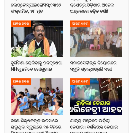
ଲେପ୍ଟୋସ୍ପାଇରୋସିସ୍;୧୩୫୨
କ୍ଷେତ୍ର,ଓଡ଼ିଶାର ଅନେକ
ସଂକ୍ରମିତ, ୫୮ ମୃତ
ଅଞ୍ଚଳରେ ବଢ଼ିବ ବର୍ଷା!
ଆଜିର ଖବର
ଆଜିର ଖବର
ଦୁର୍ଘଟଣା ରୋକିବାକୁ ପଦକ୍ଷେପ;
ସମାଜସେବୀଙ୍କ ବିୟୋଗରେ
NHରୁ ହଟିବେ ଗୋରୁଗାଈ
ସ୍ମୁତି ଶ୍ରଦ୍ଧାଞ୍ଜଳି ସଭା
ଆଜିର ଖବର
ଆଜିର ଖବର
ଜଣେ ଶିକ୍ଷକଙ୍କ ଭରସାରେ
ଯାତ୍ରା ମଞ୍ଚରେ ଉଡ଼ିଲା
ଚାଲୁଥିବା ସ୍କୁଲରେ ୧୫ ଦିନରେ
ଚେୟାର। ଦର୍ଶକଙ୍କ ଚେୟାର