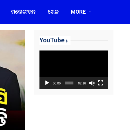
ମନୋରଂଜନ
ଖେଳ
MORE
YouTube
Video
Player
00:00
02:16