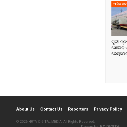
ଆଜିର ଖବ
ପୁରୀ-ବ୍ର
ଖୋଲିବ ଏର
ରେସ୍ତୋର
About Us
Contact Us
Reporters
Privacy Policy
© 2026 HRTV DIGITAL MEDIA. All Rights Reserved.
Design by:
KC DIGITAL