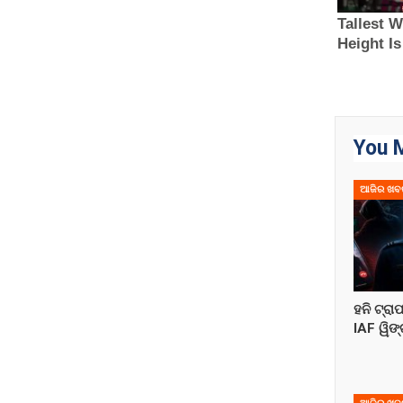
You M
ଆଜିର ଖବ
ହନି ଟ୍ରା
IAF ୱିଙ