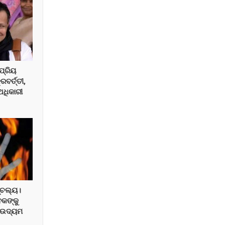
ପ୍ରିୟ
ରବର୍ତ୍ତୀ,
ଅଧିକାରୀ
୍ଚଲ୍ୟ।
ବକଙ୍କୁ
ା ଉଦ୍ୟମ