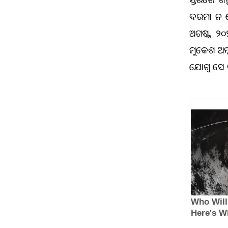
ଦରମା ନ ନେ
ଅଗଷ୍ଟ, ୨୦
ମୁକେଶ ଅମ୍
ଯୋଗୁ ସେ କ