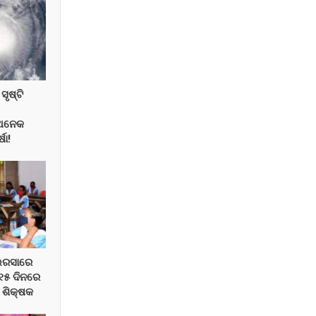
ୃଷ୍ଟି
 ଅନେକ
ଷା!
ଭରସାରେ
 ୧୫ ଦିନରେ
 ଶିକ୍ଷକ