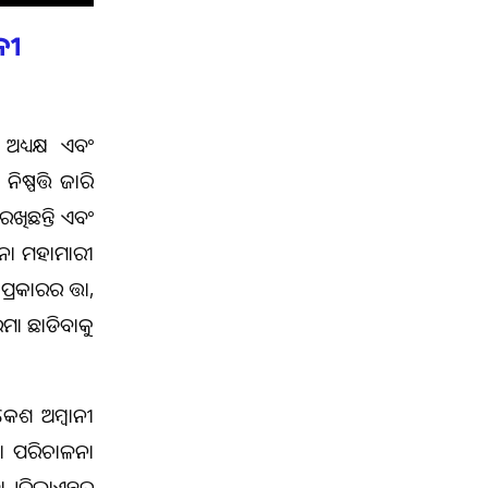
ନୀ
ଅଧ୍ୟକ୍ଷ ଏବଂ
ିଷ୍ପତ୍ତି ଜାରି
ରଖିଛନ୍ତି ଏବଂ
ୋନା ମହାମାରୀ
୍ରକାରର ଭତ୍ତା,
ମା ଛାଡିବାକୁ
କେଶ ଅମ୍ବାନୀ
ଲା ପରିଚାଳନା
।ରିଲାଏନ୍ସରୁ