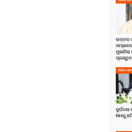
ଆଜିର ଖବ
ଉତ୍ତର ଓ
ସମ୍ଭାବନ
ମୁକାବିଲା
ପ୍ରସ୍ତୁତ
ଆଜିର ଖବ
ଦୁର୍ଘଟଣା
NHରୁ ହଟ