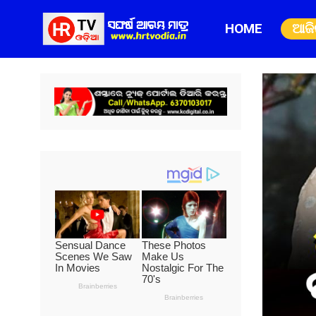
HOME
ଆଜ