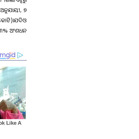
 ଅନୁଯାୟୀ, ୭
 କୋଟି)।ଯଦିଓ
୦.୩୩% ଅଂଶଧନ