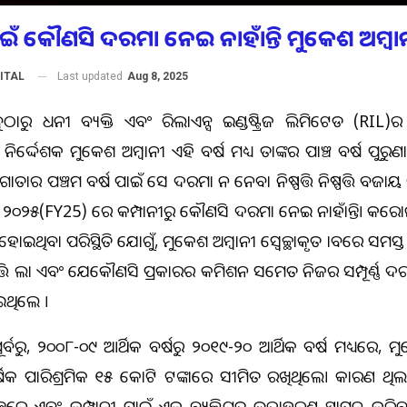
 ପାଇଁ କୌଣସି ଦରମା ନେଇ ନାହାଁନ୍ତି ମୁକେଶ ଅମ୍ବା
Last updated
Aug 8, 2025
ITAL
ଠାରୁ ଧନୀ ବ୍ୟକ୍ତି ଏବଂ ରିଲାଏନ୍ସ ଇଣ୍ଡଷ୍ଟ୍ରିଜ ଲିମିଟେଡ (RIL)ର 
ିର୍ଦ୍ଦେଶକ ମୁକେଶ ଅମ୍ବାନୀ ଏହି ବର୍ଷ ମଧ୍ୟ ତାଙ୍କର ପାଞ୍ଚ ବର୍ଷ ପୁରୁଣା ନ
ଲଗାତାର ପଞ୍ଚମ ବର୍ଷ ପାଇଁ ସେ ଦରମା ନ ନେବା ନିଷ୍ପତ୍ତି ନିଷ୍ପତ୍ତି ବଜାୟ 
୍ଷ ୨୦୨୫(FY25) ରେ କମ୍ପାନୀରୁ କୌଣସି ଦରମା ନେଇ ନାହାଁନ୍ତି। କର
 ହୋଇଥିବା ପରିସ୍ଥିତି ଯୋଗୁଁ, ମୁକେଶ ଅମ୍ବାନୀ ସ୍ୱେଚ୍ଛାକୃତ ଭାବରେ ସମସ୍ତ ପ
ତ୍ତି ଲାଭ ଏବଂ ଯେକୌଣସି ପ୍ରକାରର କମିଶନ ସମେତ ନିଜର ସମ୍ପୂର୍ଣ୍ଣ ଦର
େଇଥିଲେ ।
୍ବରୁ, ୨୦୦୮-୦୯ ଆର୍ଥିକ ବର୍ଷରୁ ୨୦୧୯-୨୦ ଆର୍ଥିକ ବର୍ଷ ମଧ୍ୟରେ, ମୁ
ର୍ଷିକ ପାରିଶ୍ରମିକ ୧୫ କୋଟି ଟଙ୍କାରେ ସୀମିତ ରଖିଥିଲେ। କାରଣ ଥି
ଳ୍ପରେ ଏବଂ କମ୍ପାନୀ ପାଇଁ ଏକ ବ୍ୟକ୍ତିଗତ ଉଦାହରଣ ସ୍ଥାପନ କରିବା 