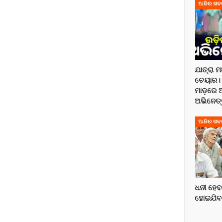
ଆଜିର ଖବ
ଯାତ୍ରା 
ଚେୟାର। 
ମାଡ଼ରେ 
ଅଭିନେତ୍
ଆଜିର ଖବ
ଧନୀ ହେବା ପ
ହୋଇଯିବ