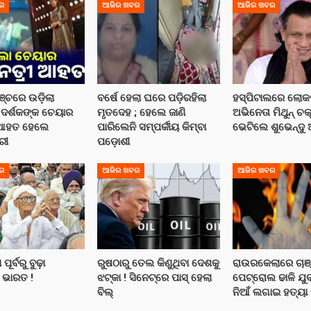
ର
ଆଜିର ଖବର
ଆଜିର ଖବର
ମଞ୍ଚରେ ଉଡ଼ିଲା
ବର୍ଷେ ହେଲା ଘରେ ପଡ଼ିରହିଲା
ହସ୍ପିଟାଲରେ ଲୋକ
ଦର୍ଶକଙ୍କ ଚେୟାର
ମୃତଦେହ ; ହେଲେ ଜାଣି
ଅଭିନେତା ମିଥୁନ୍ ଚକ୍
ଆହତ ହେଲେ
ପାରିଲେନି ସମ୍ପର୍କୀୟ କିମ୍ବା
ଭେଟିଲେ ଶୁଭେନ୍ଦୁ 
ରୀ
ପଡ଼ୋଶୀ
ର
ଆଜିର ଖବର
ଆଜିର ଖବର
ୂର୍ବରୁ ବୁଢ଼ା
ରୁଷଠାରୁ ତେଲ କିଣୁଥିବା ଦେଶକୁ
ରାଉରକେଲାରେ ଚାଞ
 ଭାରତ !
ଝଟ୍‌କା ! ସିନେଟ୍‌ରେ ପାସ୍ ହେଲା
ପେଟ୍ରୋଲ ଢାଳି ଯୁ
ବିଲ୍
ନିଆଁ ଲଗାଇ ହତ୍ୟ