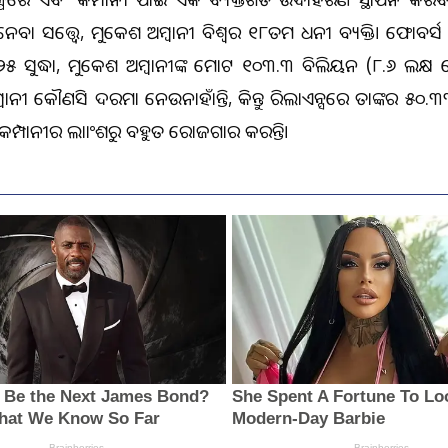
ବା ସତ୍ତ୍ୱେ, ମୁକେଶ ଅମ୍ବାନୀ ବିଶ୍ୱର ୧୮ତମ ଧନୀ ବ୍ୟକ୍ତି। ଫୋବର୍ସ
୨୫ ସୁଦ୍ଧା, ମୁକେଶ ଅମ୍ବାନୀଙ୍କ ମୋଟ ୧୦୩.୩ ବିଲିୟନ (୮.୬ ଲକ୍ଷ
ବାନୀ କୌଣସି ଦରମା ନେଉନାହାଁନ୍ତି, କିନ୍ତୁ ରିଲାଏନ୍ସରେ ତାଙ୍କର ୫
ମ୍ପାନୀର ଲାଭାଂଶରୁ ବହୁତ ରୋଜଗାର କରନ୍ତି।