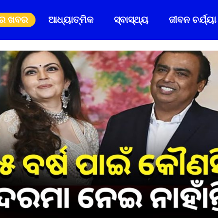
ିର ଖବର
ଆଧ୍ୟାତ୍ମିକ
ସ୍ବାସ୍ଥ୍ୟ
ଜୀବନ ଚର୍ଯ୍ୟା