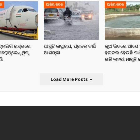
ର
ଆଜିର ଖବର
ଆଜିର ଖବର
ହ୍ମଗିରି ରାସ୍ତାରେ
ଆସୁଛି ଲଘୁଚାପ, ପ୍ରବଳ ବର୍ଷା
କୂଅ ଭିତରେ ଆପେ
ୋପ୍ଲେନ୍‌ ଥିମ୍‌
ଆଶଙ୍କା
ହଲଚଲ ହେଉଛି ପାଣି
ାଁ
ଭଳି ଲହରୀ ମାରୁଛି କ
Load More Posts