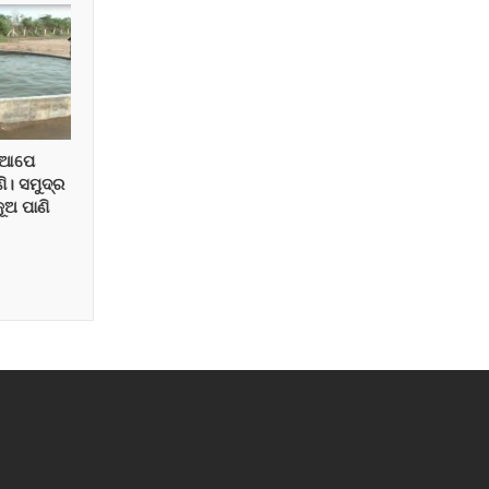
 ଆପେ
। ସମୁଦ୍ର
ୂଅ ପାଣି