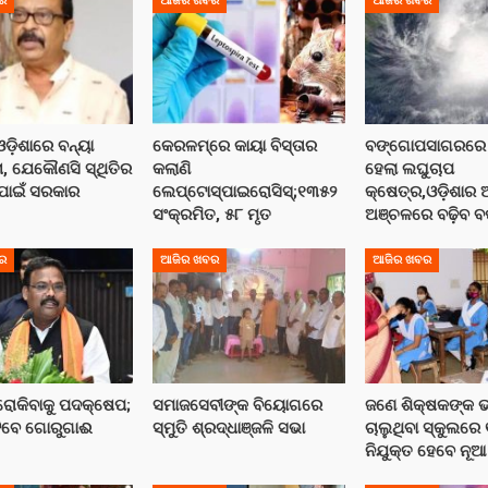
ର
ଆଜିର ଖବର
ଆଜିର ଖବର
ଡ଼ିଶାରେ ବନ୍ୟା
କେରଳମ୍‌ରେ କାୟା ବିସ୍ତାର
ବଙ୍ଗୋପସାଗରରେ ସ
ା, ଯେକୌଣସି ସ୍ଥିତିର
କଲାଣି
ହେଲା ଲଘୁଚାପ
 ପାଇଁ ସରକାର
ଲେପ୍ଟୋସ୍ପାଇରୋସିସ୍;୧୩୫୨
କ୍ଷେତ୍ର,ଓଡ଼ିଶାର
ସଂକ୍ରମିତ, ୫୮ ମୃତ
ଅଞ୍ଚଳରେ ବଢ଼ିବ ବର୍
ର
ଆଜିର ଖବର
ଆଜିର ଖବର
 ରୋକିବାକୁ ପଦକ୍ଷେପ;
ସମାଜସେବୀଙ୍କ ବିୟୋଗରେ
ଜଣେ ଶିକ୍ଷକଙ୍କ 
ିବେ ଗୋରୁଗାଈ
ସ୍ମୁତି ଶ୍ରଦ୍ଧାଞ୍ଜଳି ସଭା
ଚାଲୁଥିବା ସ୍କୁଲରେ
ନିଯୁକ୍ତ ହେବେ ନୂଆ