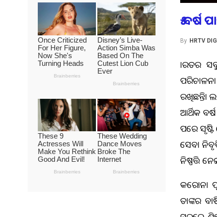
୫ ବର୍ଷ
By
HRTV DIG
ଭାରତର ସବୁ
ପରିଚାଳନା ନ
ରଖିଛନ୍ତି। 
ଆର୍ଥିକ ବର
ପରେ ସୃଷ୍ଟି
ସେବା ନିବୃ
ନିଷ୍ପତ୍ତି ନ
କରୋନା ପୂର
ତାଙ୍କର ବା
ସ୍ତରରେ ଶି