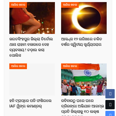
ଆଜିର ଖବର
ଆଜିର ଖବର
ଜଗତସିଂହପୁର ଜିଲ୍ଲା ତିର୍ତୋଲ
ଆସନ୍ତା ୧୨ ତାରିଖରେ ଚଳିତ
ଥାନା ରାହାମ ବଜାରରେ ଦେହ
ବର୍ଷର ଦ୍ୱିତୀୟ ସୂର୍ଯ୍ୟପରାଗ
ବ୍ୟବସାୟ ! ଚଡ଼ାଉ କଲା
ପୋଲିସ
ଆଜିର ଖବର
ଆଜିର ଖବର
ହନି ଟ୍ରାପ୍‌ରେ ପଡି ଫଶିଗଲେ
ରବିବାରଠୁ ଘରେ ଘରେ
IAF ୱିଙ୍ଗ କମାଣ୍ଡର୍
ତ୍ରିରଙ୍ଗା ଅଭିଯାନ ଆରମ୍ଭ !
ପ୍ରତି ଜିଲ୍ଲାକୁ ୧୦ ଲକ୍ଷ