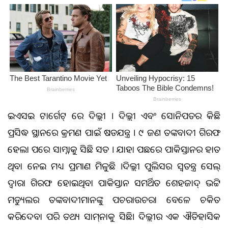
ଆଇଏସଆଇ ଟାର୍ଗେଟ୍ ରେ ଦିଲ୍ଲୀ । ଦିଲ୍ଲୀ ଏବଂ ସୋନିପତର କିଛି
ପ୍ରସିଦ୍ଧ ସ୍ଥାନରେ ଆକ୍ରମଣ ପାଇଁ ଷଡଯନ୍ତ୍ର । ୯ ଜଣ ଆତଙ୍କବାଦୀ ଗିରଫ
ହେଲା ପରେ ସାମ୍ନାକୁ ଆସିଛି ସତ । ଯାହା ପଛରେ ପାକିସ୍ତାନର ହାତ
ଥିବା ନେଇ ମଧ୍ୟ ପ୍ରମାଣ ମିଳୁଛି ।ଦିଲ୍ଲୀ ପୁଲିସର ସ୍ବତନ୍ତ୍ର ସେଲ୍‌
ଦ୍ବାରା ଗିରଫ ହୋଇଥିବା ପାକିସ୍ତାନ ସମର୍ଥିତ ଶେହଜାଦ୍‌ ଭଟ୍ଟି
ମଡ୍ୟୁଲର ଆତଙ୍କବାଦୀମାନଙ୍କୁ ପଚରାଉଚରା ବେଳେ ଚକିତ
କରିଦେବା ପରି ତଥ୍ୟ ସାମ୍‌ନାକୁ ଆସିଛି। ଦିଲ୍ଲୀର ଏକ ଐତିହାସିକ