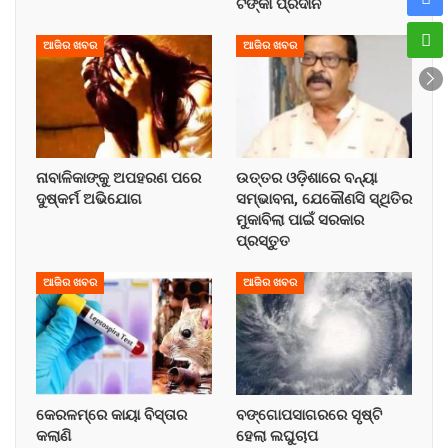
ଟଙ୍କା ପ୍ରଦାନ
ଆଜିର ଖବର
ଆଜିର ଖବର
ନାବାଳିକାଙ୍କୁ ଅପହରଣ ପରେ
ଉତ୍ତର ଓଡ଼ିଶାରେ ବନ୍ୟା
ଦୁଷ୍କର୍ମ ଅଭିଯୋଗ
ସମ୍ଭାବନା, ଯେକୌଣସି ସ୍ଥିତିର
ମୁକାବିଲା ପାଇଁ ସରକାର
ପ୍ରସ୍ତୁତ
ଆଜିର ଖବର
ଆଜିର ଖବର
କେରଳମ୍‌ରେ କାୟା ବିସ୍ତାର
ବଙ୍ଗୋପସାଗରରେ ସୃଷ୍ଟି
କଲାଣି
ହେଲା ଲଘୁଚାପ