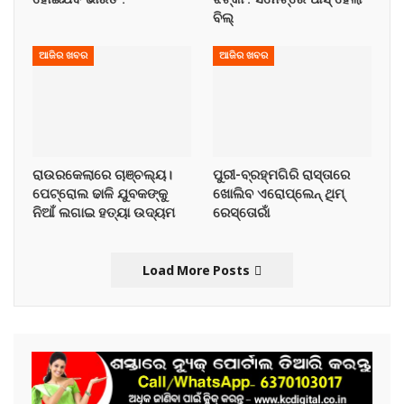
ବିଲ୍
ଆଜିର ଖବର
ଆଜିର ଖବର
ରାଉରକେଲାରେ ଚାଞ୍ଚଲ୍ୟ।
ପୁରୀ-ବ୍ରହ୍ମଗିରି ରାସ୍ତାରେ
ପେଟ୍ରୋଲ ଢାଳି ଯୁବକଙ୍କୁ
ଖୋଲିବ ଏରୋପ୍ଲେନ୍‌ ଥିମ୍‌
ନିଆଁ ଲଗାଇ ହତ୍ୟା ଉଦ୍ୟମ
ରେସ୍ତୋରାଁ
Load More Posts