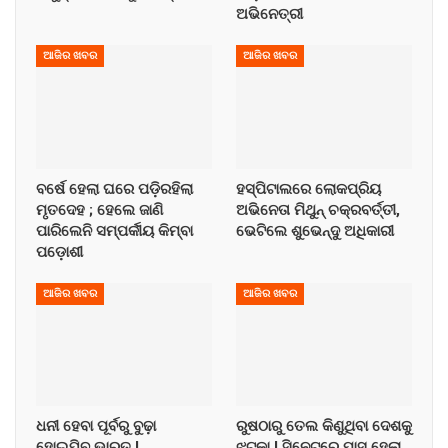
ଅଭିନେତ୍ରୀ
ଆଜିର ଖବର
ଆଜିର ଖବର
ବର୍ଷେ ହେଲା ଘରେ ପଡ଼ିରହିଲା
ହସ୍ପିଟାଲରେ ଲୋକପ୍ରିୟ
ମୃତଦେହ ; ହେଲେ ଜାଣି
ଅଭିନେତା ମିଥୁନ୍ ଚକ୍ରବର୍ତ୍ତୀ,
ପାରିଲେନି ସମ୍ପର୍କୀୟ କିମ୍ବା
ଭେଟିଲେ ଶୁଭେନ୍ଦୁ ଅଧିକାରୀ
ପଡ଼ୋଶୀ
ଆଜିର ଖବର
ଆଜିର ଖବର
ଧନୀ ହେବା ପୂର୍ବରୁ ବୁଢ଼ା
ରୁଷଠାରୁ ତେଲ କିଣୁଥିବା ଦେଶକୁ
ହୋଇଯିବ ଭାରତ !
ଝଟ୍‌କା ! ସିନେଟ୍‌ରେ ପାସ୍ ହେଲା