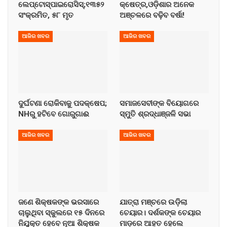
ଲେପ୍ଟୋସ୍ପାଇରୋସିସ୍;୧୩୫୨
କ୍ଷେତ୍ର,ଓଡ଼ିଶାର ଅନେକ
ସଂକ୍ରମିତ, ୫୮ ମୃତ
ଅଞ୍ଚଳରେ ବଢ଼ିବ ବର୍ଷା!
ଆଜିର ଖବର
ଆଜିର ଖବର
ଦୁର୍ଘଟଣା ରୋକିବାକୁ ପଦକ୍ଷେପ;
ସମାଜସେବୀଙ୍କ ବିୟୋଗରେ
NHରୁ ହଟିବେ ଗୋରୁଗାଈ
ସ୍ମୁତି ଶ୍ରଦ୍ଧାଞ୍ଜଳି ସଭା
ଆଜିର ଖବର
ଆଜିର ଖବର
ଜଣେ ଶିକ୍ଷକଙ୍କ ଭରସାରେ
ଯାତ୍ରା ମଞ୍ଚରେ ଉଡ଼ିଲା
ଚାଲୁଥିବା ସ୍କୁଲରେ ୧୫ ଦିନରେ
ଚେୟାର। ଦର୍ଶକଙ୍କ ଚେୟାର
ନିଯୁକ୍ତ ହେବେ ନୂଆ ଶିକ୍ଷକ
ମାଡ଼ରେ ଆହତ ହେଲେ