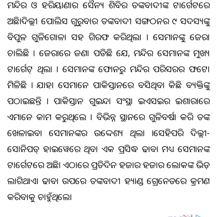
ମନ୍ଦିର ଓ ହରିୟାଣାର ସୈନ୍ୟ ଶିବିର ଆତଙ୍କବାଦୀଙ୍କ ଟାର୍ଗେଟରେ
ଅଛି।ଦିଲ୍ଲୀ ପୋଲିସ ଗୁରୁବାର ଆତଙ୍କବାଦୀ ସଙ୍ଗଠନର ୯ ସଦସ୍ୟଙ୍କୁ
ବିପୁଳ ଗୁଳିଗୋଳା ସହ ଗିରଫ କରିଥିଲା । ସେମାନଙ୍କୁ ଜେରା
ଚାଲିଛି । ଜେରାରେ ଜଣା ପଡିଛି ଯେ, ମନ୍ଦିର ସେମାନଙ୍କ ମୁଖ୍ୟ
ଟାର୍ଗେଟ୍ ଥିଲା । ସେମାନଙ୍କ ଫୋନରୁ ମନ୍ଦିର ପରିସରର ଫଟୋ
ମିଳିଛି । ଯାହା ସେମାନେ ପାକିସ୍ତାନରେ ବସିଥିବା କିଛି ବ୍ୟକ୍ତିଙ୍କୁ
ପଠାଇଛନ୍ତି । ପାକିସ୍ତାନ ଗୁଇନ୍ଦା ସଂସ୍ଥା ଆଇଏସଆଇର ଇଶାରାରେ
ଏମାନେ କାମ କରୁଥିଲେ । ବିଭିନ୍ନ ସ୍ଥାନରେ ଗୁଳିବର୍ଷା କରି ଆତଙ୍କ
ଖେଳାଇବା ସେମାନଙ୍କର ଉଦ୍ଦେଶ୍ୟ ଥିଲା ।ସେହିପରି ଦିଲ୍ଲୀ-
ସୋନିପତ୍‌ ହାଇୱେରେ ଥିବା ଏକ ପ୍ରସିଦ୍ଧ ଢାବା ମଧ୍ୟ ସେମାନଙ୍କ
ଟାର୍ଗେଟରେ ଅଛି। ଏଠାରେ ପ୍ରତିଦିନ ହଜାର ହଜାର ଲୋକଙ୍କ ଭିଡ଼
ଲାଗିଥାଏ। ଢାବା ଉପରେ ଆତଙ୍କବାଦୀ ହ୍ୟାଣ୍ଡ ଗ୍ରେନେଡରେ ଆକ୍ରମଣ
କରିବାକୁ ଚାହୁଁଥିଲେ।