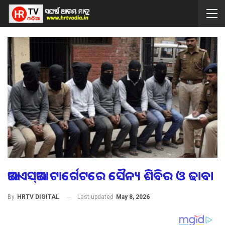
ଆଇଏସ୍‌ଆଇ ଟାର୍ଗେଟରେ ସୈନ୍ୟ ଶିବିର ଓ ଢାବା
Last updated
May 8, 2026
By
HRTV DIGITAL