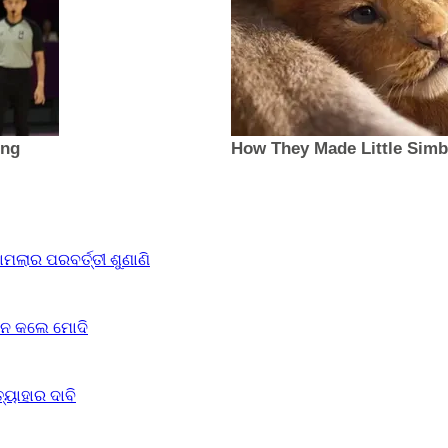
ଲାର ପରବର୍ତ୍ତୀ ଶୁଣାଣି
ବେଦନ କଲେ ମୋଦି
୍ୟାହାର ଦାବି