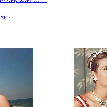
ୟା ନେଇ ସାମ୍ବାଦିକ ଅସନ୍ତୋଷ ।…
ବ୍ୟସ୍ତ