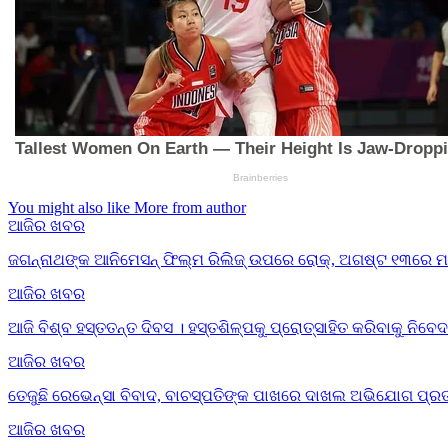
You might also like
More from author
ଆଜିର ଖବର
ଜଗନ୍ନାଥଙ୍କ ଆନିମେସନ୍ ଫିଲ୍ମ ରିଲିଜ୍ ଉପରେ ରୋକ୍, ଅଗଷ୍ଟ ୧୩ରେ ମାମ
ଆଜିର ଖବର
ଆଜି ବିଶ୍ବ ହସ୍ତତନ୍ତ ଦିବସ । ହସ୍ତଶିଳ୍ପକୁ ପ୍ରୋତ୍ସାହିତ କରିବାକୁ ନି
ଆଜିର ଖବର
ତେଜୁଛି ରେଭେନ୍ସା ବିବାଦ, ବାଚସ୍ପତିଙ୍କ ପାଖରେ ଦାଖଲ ଅଭିଯୋଗ ପ୍ରତ
ଆଜିର ଖବର