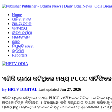
Publisher - Odisha News | Daily Odia News | Odia Brea
Home
ଆଜିର ଖବର
ଆଧ୍ୟାତ୍ମିକ
ସ୍ବାସ୍ଥ୍ୟ
ଜୀବନ ଚର୍ଯ୍ୟା
ମନୋରଂଜନ
ଖେଳ
ନିଯୁକ୍ତି ଖବର
ଭ୍ରମଣ
Reporters
ଏଣିକି ଚାଲାଣ କଟିଥିଲେ ମଧ୍ୟ PUCC ସାର୍ଟିଫିକେ
By
HRTV DIGITAL
Last updated
Jan 27, 2026
ଏଣିକି ଚାଲାଣ କଟିଥିଲେ ମଧ୍ୟ PUCC ସାର୍ଟିଫିକେଟ ମିଳିବ । ଗାଡ଼ିରେ 
ହାଇକୋର୍ଟଙ୍କ ନିର୍ଦ୍ଦେଶ । ସଂଶୋଧନ କରି ସତ୍ୟପାଠ ଦାଖଲ କରିବାକୁ ପ
ପ୍ରତ୍ୟାହୃତ ହୋଇଥିବା ହାଇକୋର୍ଟଙ୍କୁ ଜଣାଇଲେ ରାଜ୍ୟ ସରକାର । ସତ୍