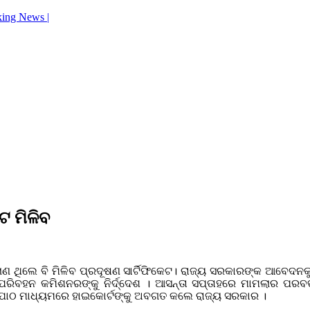
king News |
ଟ ମିଳିବ
ଚାଲାଣ ଥିଲେ ବି ମିଳିବ ପ୍ରଦୂଷଣ ସାର୍ଟିଫିକେଟ। ରାଜ୍ୟ ସରକାରଙ୍କ ଆବେ
ରିବହନ କମିଶନରଙ୍କୁ ନିର୍ଦ୍ଦେଶ । ଆସନ୍ତା ସପ୍ତାହରେ ମାମଲାର ପରବର୍ତ
ୟପାଠ ମାଧ୍ୟମରେ ହାଇକୋର୍ଟଙ୍କୁ ଅବଗତ କଲେ ରାଜ୍ୟ ସରକାର ।