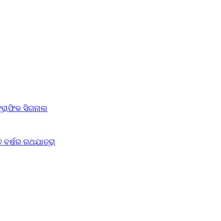
ଟ୍ରାଫିକ ସିଗନାଲ
 ବର୍ଷର ରଥଯାତ୍ରା