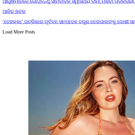
ଆୟୁଷ୍ମାନରେ ଗୋପବନ୍ଧୁ ସାମ୍ବାଦିକ ସ୍ୱାସ୍ଥ୍ୟ ବୀମା ମିଶିବା ପ୍ରକ୍ରି
ଆଜିର ଖବର
‘ତେହଲ୍‌କା’ ପତ୍ରିକାର ପୂର୍ବତନ ସମ୍ପାଦକ ତରୁଣ ତେଜପାଲଙ୍କୁ ଦୋଷୀ ସା
Load More Posts