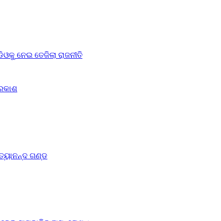
ଓକୁ ନେଇ ତେଜିଲା ରାଜନୀତି
୍ରକାଶ
ିତ୍ୟାନନ୍ଦ ଗଣ୍ଡ