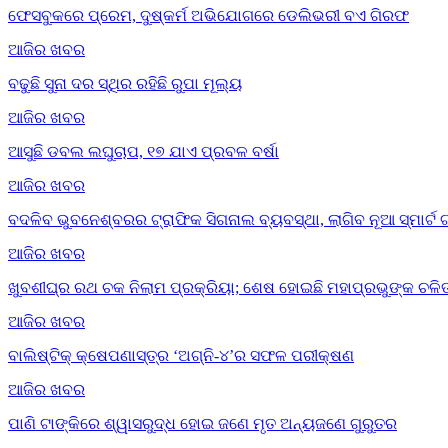
ଫେସବୁକରେ ପ୍ରେମ, ଦୁଷ୍କର୍ମ ଅଭିଯୋଗରେ ଡେଲିଭରୀ ବଏ ଗିରଫ
ଆଜିର ଖବର
ବଢୁଛି ସୁନା ଦର ସ୍ଥିର ରହିଛି ରୁପା ମୂଲ୍ୟ
ଆଜିର ଖବର
ଆସୁଛି ଡବଲ ଲଘୁଚାପ, ୧୭ ଯାଏ ପ୍ରବଳ ବର୍ଷା
ଆଜିର ଖବର
ବଦଳିବ ଭୁବନେଶ୍ବରର ଟ୍ରାଫିକ ସିଗନାଲ ବ୍ୟବସ୍ଥା, ଲାଗିବ ନୂଆ ସ୍ମାର୍ଟ 
ଆଜିର ଖବର
ଖୁବଶୀଘ୍ର ରଥ ଚକ ନିଲାମ ପ୍ରକ୍ରିୟା; ଶେଷ ହୋଇଛି ମହାପ୍ରଭୁଙ୍କ ଚଳିତ
ଆଜିର ଖବର
ବାଲିଷ୍ଟିକ୍ କ୍ଷେପଣାସ୍ତ୍ର ‘ଅଗ୍ନି-୪’ର ସଫଳ ପରୀକ୍ଷଣ
ଆଜିର ଖବର
ପାଣି ଟାଙ୍କିରେ ଶ୍ୱାସରୁଦ୍ଧ ହୋଇ ଜଣେ ମୃତ ଅନ୍ୟଜଣେ ଗୁରୁତର