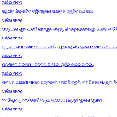
ଆଜିର ଖବର
ସ୍ୱର୍ଗତ ଶିକ୍ଷାବିତ ଦ୍ୱିତୀକୃଷ୍ଣ ସାରଙ୍କ ସ୍ମୃତିଚାରଣ ସଭା
ଆଜିର ଖବର
ପଙ୍ଖାରେ ଶୁଖାଯାଉଛି କାନପୁର-ଲକ୍ଷ୍ନୌ ଏକ୍ସପ୍ରେସୱେ! ଭାଇରାଲ ଭିଡି
ଆଜିର ଖବର
ଯୁକ୍ତ ୨ ନାମଲେଖା: ପ୍ରଥମ ପର୍ଯ୍ୟାୟ ସ୍ପଟ୍ ରାଉଣ୍ଡର ମେଧା ତାଲିକା ପ
ଆଜିର ଖବର
ଓଡ଼ିଶାରେ ପ୍ରଥମ ! ବଜ୍ରପାତ ହେବା ପୂର୍ବରୁ ବାଜିବ ସାଇରନ୍
ଆଜିର ଖବର
ପ୍ରଥମ ଶ୍ରେଣୀ ପାଠ୍ୟ ପୁସ୍ତକରେ ହୋଇନି ତ୍ରୁଟି: ଗଣଶିକ୍ଷା ମନ୍ତ୍ରୀ ନ
ଆଜିର ଖବର
୨୨ ଜିଲ୍ଲାକୁ ୧୧୦ କୋଟି ବନ୍ୟା ସହାୟତା: ମନ୍ତ୍ରୀ ସୁରେଶ ପୂଜାରୀ
ଆଜିର ଖବର