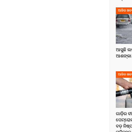
ଆଜିର ଖବ
ଆସୁଛି ଲଘ
ଆଶଙ୍କା
ଆଜିର ଖବ
ଗାଡ଼ିର ବ
ପେଟ୍ରୋଲ୍
ବଡ଼ ନିଷ୍