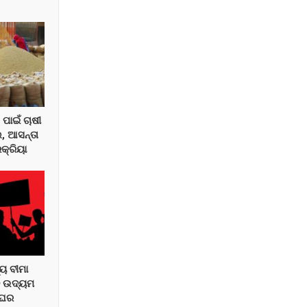
ପାଇଁ ଚାଷୀ
, ଆସନ୍ତା
କ୍ରିୟା
୍ୟ ବୀମା
ନ ଉଦ୍ୟମ
ଂଘର