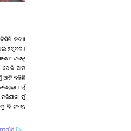
ିଟିପିଟି ହତ୍ୟା
ଲେ ୨ଯୁବକ ।
 ମାଉସୀ ଘରକୁ
କୁ ଫେରି ଆମ
ଆଜି ବଞ୍ଚିଛି
ିଥିଲା । ମୁଁ
ମରିଯାଉ, ମୁଁ
କୁ ବି ନ୍ୟାୟ