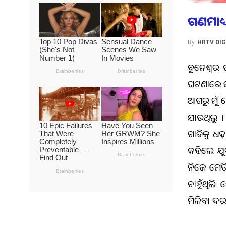
ଗଣମାଧ୍
By
HRTV DIG
ଭୁବନେଶ୍ବର 
ଘଟଣାରେ ମ
ଆଗରୁ ମୁଁ 
ଯାଉଥିଲୁ 
ଗାଡିକୁ ଧକ
କହିଲେ ଯୁବ
ନିଜେ ମେଡି
ଚାହୁଁଥିଲି
ମିଳିବା ଦର