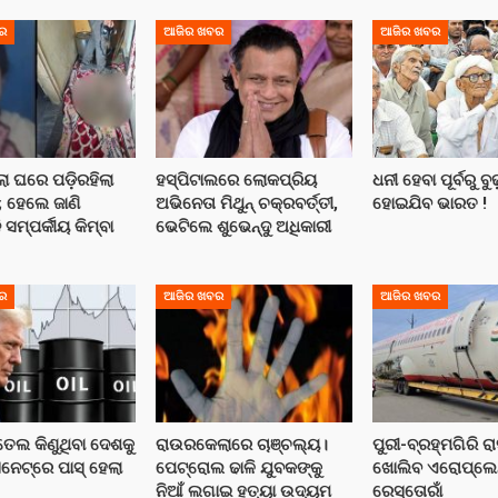
ର
ଆଜିର ଖବର
ଆଜିର ଖବର
ଲା ଘରେ ପଡ଼ିରହିଲା
ହସ୍ପିଟାଲରେ ଲୋକପ୍ରିୟ
ଧନୀ ହେବା ପୂର୍ବରୁ ବୁଢ
; ହେଲେ ଜାଣି
ଅଭିନେତା ମିଥୁନ୍ ଚକ୍ରବର୍ତ୍ତୀ,
ହୋଇଯିବ ଭାରତ !
 ସମ୍ପର୍କୀୟ କିମ୍ବା
ଭେଟିଲେ ଶୁଭେନ୍ଦୁ ଅଧିକାରୀ
ର
ଆଜିର ଖବର
ଆଜିର ଖବର
ତେଲ କିଣୁଥିବା ଦେଶକୁ
ରାଉରକେଲାରେ ଚାଞ୍ଚଲ୍ୟ।
ପୁରୀ-ବ୍ରହ୍ମଗିରି ର
ସିନେଟ୍‌ରେ ପାସ୍ ହେଲା
ପେଟ୍ରୋଲ ଢାଳି ଯୁବକଙ୍କୁ
ଖୋଲିବ ଏରୋପ୍ଲେନ୍‌
ନିଆଁ ଲଗାଇ ହତ୍ୟା ଉଦ୍ୟମ
ରେସ୍ତୋରାଁ