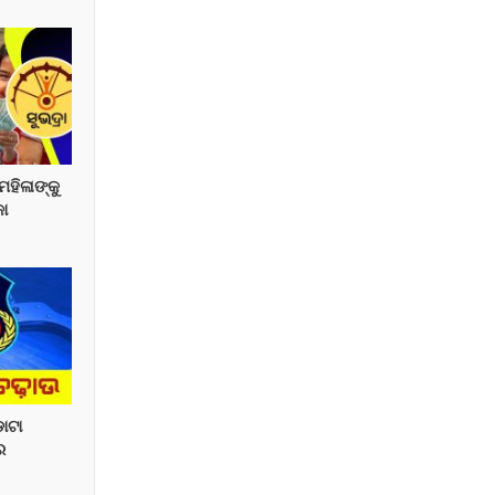
 ମହିଳାଙ୍କୁ
କା
ଡାଟା
ର