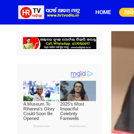
HOME
ଆଜ