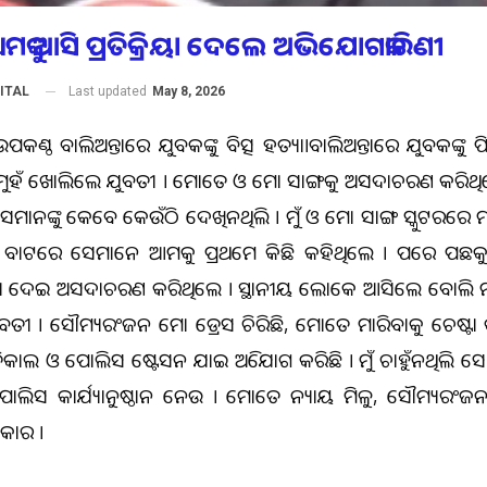
ୟମକୁ ଆସି ପ୍ରତିକ୍ରିୟା ଦେଲେ ଅଭିଯୋଗକାରିଣୀ
Last updated
May 8, 2026
ITAL
ଉପକଣ୍ଠ ବାଲିଅନ୍ତାରେ ଯୁବକଙ୍କୁ ବିଭତ୍ସ ହତ୍ୟା।ବାଲିଅନ୍ତାରେ ଯୁବକଙ୍କୁ ପ
ୁହଁ ଖୋଲିଲେ ଯୁବତୀ । ମୋତେ ଓ ମୋ ସାଙ୍ଗକୁ ଅସଦାଚରଣ କରିଥି
ସେମାନଙ୍କୁ କେବେ କେଉଁଠି ଦେଖିନଥିଲି । ମୁଁ ଓ ମୋ ସାଙ୍ଗ ସ୍କୁଟରରେ
। ବାଟରେ ସେମାନେ ଆମକୁ ପ୍ରଥମେ କିଛି କହିଥିଲେ । ପରେ ପଛ
୍କା ଦେଇ ଅସଦାଚରଣ କରିଥିଲେ । ସ୍ଥାନୀୟ ଲୋକେ ଆସିଲେ ବୋଲି ମୁଁ 
ତୀ । ସୌମ୍ୟରଂଜନ ମୋ ଡ୍ରେସ ଚିରିଛି, ମୋତେ ମାରିବାକୁ ଚେଷ୍ଟା କର
କାଲ ଓ ପୋଲିସ ଷ୍ଟେସନ ଯାଇ ଅଭିଯୋଗ କରିଛି । ମୁଁ ଚାହୁଁନଥିଲି ସେ 
 ପୋଲିସ କାର୍ଯ୍ୟାନୁଷ୍ଠାନ ନେଉ । ମୋତେ ନ୍ୟାୟ ମିଳୁ, ସୌମ୍ୟରଂଜନ
କାର ।