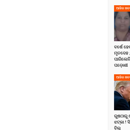
ଆଜିର ଖବ
ବର୍ଷେ ହେ
ମୃତଦେହ 
ପାରିଲେନି
ପଡ଼ୋଶୀ
ଆଜିର ଖବ
ରୁଷଠାରୁ 
ଝଟ୍‌କା ! 
ବିଲ୍