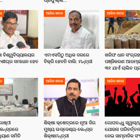
…
ପ୍ରଫୁଲ୍ଲ…
ର
ଆଜିର ଖବର
ଆଜିର ଖବର
ା ବିଶ୍ୱବିଦ୍ୟାଳୟର
ଏମଏସପିଠୁ ଅଧିକ ଦରରେ
ଖରିଫ ଧାନ ସଂଗ୍ରହ 
ୁବଶୀଘ୍ର ସମାଧାନ ହେବ
ବିକ୍ରି ହେବନି ବାଲି: ମନ୍ତ୍ରୀ
ପଞ୍ଜିକରଣ ଆରମ୍ଭ
୩୧ ଯାଏଁ ଚାଲିବ ପ୍ର
ର
ଆଜିର ଖବର
ଆଜିର ଖବର
ୋଷ୍ଠୀ
ଶିକ୍ଷା କ୍ଷେତ୍ରରେ ନୂଆ ଦିଗ
ଗୋପବନ୍ଧୁ ସ୍ୱାସ୍ଥ
କେନ୍ଦ୍ରରେ
ମୁଖ୍ୟ ଉଦ୍ଦେଶ୍ୟ-କେନ୍ଦ୍ର
ଯୋଜନା ପରିବର୍ତ୍ତ
ୟାଣ ସମିତି
ଶିକ୍ଷାମନ୍ତ୍ରୀ
ନେଇ ସାମ୍ବାଦିକ ସ