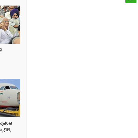
଼ା
ାସ୍ତାରେ
 ଥିମ୍‌