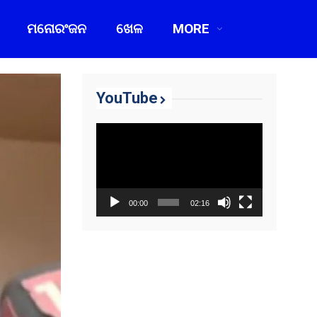
ମନୋରଂଜନ
ଖେଳ
MORE
YouTube
Video
Player
00:00
02:16