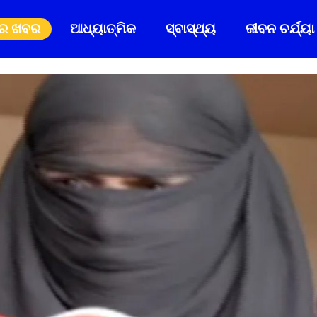
ିର ଖବର
ଆଧ୍ୟାତ୍ମିକ
ସ୍ବାସ୍ଥ୍ୟ
ଜୀବନ ଚର୍ଯ୍ୟା