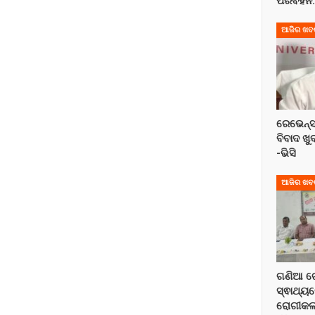
ପରିବହନ
ଆଜିର ଖବ
ରେଭେନ୍ସ
ବିବାଦ ଖ
-ଭିସି
ଆଜିର ଖବ
ଗଣିଆ ଗ
ସ୍ଵାଥ୍ୟ
ରୋଗୀକଲ୍