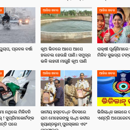
ର
ଆଜିର ଖବର
ଆଜିର ଖବର
ୁଚାପ, ପ୍ରବଳ ବର୍ଷା
କୂଅ ଭିତରେ ଆପେ ଆପେ
ରାକ୍ଷୀ ପୂର୍ଣ୍ଣିମାରେ
ହଲଚଲ ହେଉଛି ପାଣି। ସମୁଦ୍ର
ମିଳିବ ସୁଭଦ୍ରା ଟଙ୍
ଭଳି ଲହରୀ ମାରୁଛି କୂଅ ପାଣି
ର
ଆଜିର ଖବର
ଆଜିର ଖବର
ୀମା ନଥିଲେ ମିଳିବନି
ଜାତୀୟ ହସ୍ତତନ୍ତ ଦିବସରେ
ଭିଜିଲାନ୍ସ ଜାଲରେ 
 ! ସୁପ୍ରିମକୋର୍ଟଙ୍କ
ରାମ ମେହେରଙ୍କୁ ସନ୍ଥ କବୀର
ଏଣ୍ଟ୍ରି ଅପେରେଟ
ପତ୍ତି ପରେ
ହ୍ୟାଣ୍ଡଲୁମ୍ ପୁରସ୍କାର ଏବଂ