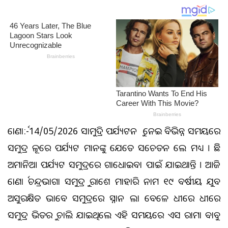
କୋଣାର୍କ:-14/05/2026 ସାମୁଦ୍ରିକ ପର୍ଯ୍ୟଟନ କୁ ନେଇ ବିଭିନ୍ନ ସମୟରେ
ସମୁଦ୍ର କୂଳରେ ପର୍ଯ୍ୟଟକ ମାନଙ୍କୁ ଯେତେ ସଚେତନ କଲେ ମଧ୍ୟ । କିଛି
ଅମାନିଆ ପର୍ଯ୍ୟଟକ ସମୁଦ୍ରରେ ଗାଧୋଇବା ପାଇଁ ଯାଇଥାନ୍ତି । ଆଜି
କୋଣାର୍କ ଚନ୍ଦ୍ରଭାଗା ସମୁଦ୍ରକୁ ରାକେଶ ମାହାରି ନାମକ ୧୯ ବର୍ଷୀୟ ଯୁବକ
ଅସୁରକ୍ଷିତ ଭାବେ ସମୁଦ୍ରରେ ସ୍ନାନ କଲା ବେଳେ ଧୀରେ ଧୀରେ
ସମୁଦ୍ର ଭିତରକୁ ଚାଲି ଯାଇଥିଲେ ଏହି ସମୟରେ ଏସ ରାମା ବାବୁ