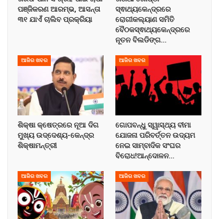
ପଞ୍ଜିକରଣ ଆରମ୍ଭ, ଆସନ୍ତା
ସ୍ଵାଥ୍ୟକେନ୍ଦ୍ରରେ
୩୧ ଯାଏଁ ଚାଲିବ ପ୍ରକ୍ରିୟା
ରୋଗୀକଲ୍ୟାଣ ସମିତି
ବୈଠକସ୍ଵାଥ୍ୟକେନ୍ଦ୍ରରେ
ନୂତନ ବିଲଡିଙ୍ଗ…
ଆଜିର ଖବର
ଆଜିର ଖବର
ଶିକ୍ଷା କ୍ଷେତ୍ରରେ ନୂଆ ଦିଗ
ଗୋପବନ୍ଧୁ ସ୍ୱାସ୍ଥ୍ୟ ବୀମା
ମୁଖ୍ୟ ଉଦ୍ଦେଶ୍ୟ-କେନ୍ଦ୍ର
ଯୋଜନା ପରିବର୍ତ୍ତନ ଉଦ୍ୟମ
ଶିକ୍ଷାମନ୍ତ୍ରୀ
ନେଇ ସାମ୍ବାଦିକ ସଂଘର
ବିରୋଧ!ଆନ୍ଦୋଳନ…
ଆଜିର ଖବର
ଆଜିର ଖବର