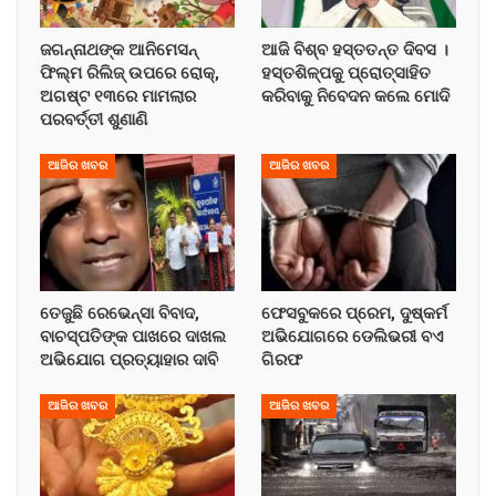
ଜଗନ୍ନାଥଙ୍କ ଆନିମେସନ୍
ଆଜି ବିଶ୍ବ ହସ୍ତତନ୍ତ ଦିବସ ।
ଫିଲ୍ମ ରିଲିଜ୍ ଉପରେ ରୋକ୍,
ହସ୍ତଶିଳ୍ପକୁ ପ୍ରୋତ୍ସାହିତ
ଅଗଷ୍ଟ ୧୩ରେ ମାମଲାର
କରିବାକୁ ନିବେଦନ କଲେ ମୋଦି
ପରବର୍ତ୍ତୀ ଶୁଣାଣି
ଆଜିର ଖବର
ଆଜିର ଖବର
ତେଜୁଛି ରେଭେନ୍ସା ବିବାଦ,
ଫେସବୁକରେ ପ୍ରେମ, ଦୁଷ୍କର୍ମ
ବାଚସ୍ପତିଙ୍କ ପାଖରେ ଦାଖଲ
ଅଭିଯୋଗରେ ଡେଲିଭରୀ ବଏ
ଅଭିଯୋଗ ପ୍ରତ୍ୟାହାର ଦାବି
ଗିରଫ
ଆଜିର ଖବର
ଆଜିର ଖବର