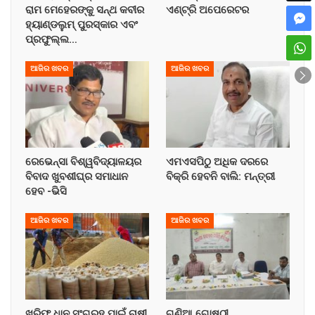
ରାମ ମେହେରଙ୍କୁ ସନ୍ଥ କବୀର
ଏଣ୍ଟ୍ରି ଅପେରେଟର
ହ୍ୟାଣ୍ଡଲୁମ୍ ପୁରସ୍କାର ଏବଂ
ପ୍ରଫୁଲ୍ଲ…
ଆଜିର ଖବର
ଆଜିର ଖବର
ରେଭେନ୍ସା ବିଶ୍ୱବିଦ୍ୟାଳୟର
ଏମଏସପିଠୁ ଅଧିକ ଦରରେ
ବିବାଦ ଖୁବଶୀଘ୍ର ସମାଧାନ
ବିକ୍ରି ହେବନି ବାଲି: ମନ୍ତ୍ରୀ
ହେବ -ଭିସି
ଆଜିର ଖବର
ଆଜିର ଖବର
ଖରିଫ ଧାନ ସଂଗ୍ରହ ପାଇଁ ଚାଷୀ
ଗଣିଆ ଗୋଷ୍ଠୀ