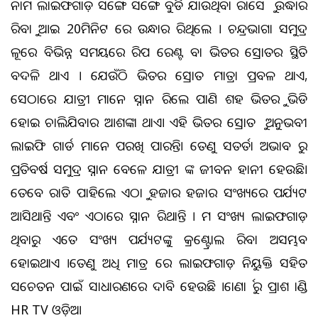
ନାମକ ଲାଇଫଗାଡ଼ ସଙ୍ଗେ ସଙ୍ଗେ ବୁଡି ଯାଉଥିବା ରାକେସ କୁ ଉଦ୍ଧାର
କରିବାକୁ ଆଇ 20ମିନିଟ ରେ ଉନ୍ଧାର କରିଥିଲେ । ଚନ୍ଦ୍ରଭାଗା ସମୁଦ୍ର
କୂଳରେ ବିଭିନ୍ନ ସମୟରେ ରିପ କରେଣ୍ଟ ବା ଭିତର ସ୍ରୋତର ସ୍ଥିତି
ବଦଳି ଥାଏ । ଯେଉଁଠି ଭିତର ସ୍ରୋତ ମାତ୍ରା ପ୍ରବଳ ଥାଏ,
ସେଠାରେ ଯାତ୍ରୀ ମାନେ ସ୍ନାନ କରିଲେ ପାଣି ଶହ ଭିତରକୁ ଭିଡି
ହୋଇ ଚାଲିଯିବାର ଆଶଙ୍କା ଥାଏ। ଏହି ଭିତର ସ୍ରୋତ କୁ ଅନୁଭବୀ
ଲାଇଫି ଗାର୍ଡ ମାନେ ପରଖି ପାରନ୍ତି। ତେଣୁ ସତର୍କତା ଅଭାବ ରୁ
ପ୍ରତିବର୍ଷ ସମୁଦ୍ର ସ୍ନାନ ବେଳେ ଯାତ୍ରୀ ଙ୍କ ଜୀବନ ହାନୀ ହେଉଛି।
ତେବେ ରାତି ପାହିଲେ ଏଠାକୁ ହଜାର ହଜାର ସଂଖ୍ୟରେ ପର୍ଯ୍ୟଟକ
ଆସିଥାନ୍ତି ଏବଂ ଏଠାରେ ସ୍ନାନ କରିଥାନ୍ତି । କମ ସଂଖ୍ୟକ ଲାଇଫଗାଡ଼
ଥିବାରୁ ଏତେ ସଂଖ୍ୟକ ପର୍ଯ୍ୟଟକଙ୍କୁ କ୍ରଣ୍ଟ୍ରୋଲ କରିବା ଅସମ୍ଭବ
ହୋଇଥାଏ ।ତେଣୁ ଅଧିକ ମାତ୍ର ରେ ଲାଇଫଗାଡ଼ ନିୟୁକ୍ତି ସହିତ
ସଚେତନ ପାଇଁ ସାଧାରଣରେ ଦାବି ହେଉଛି ।କୋଣାର୍କ ରୁ ପ୍ରକାଶ କାଣ୍ଡି
HR TV ଓଡ଼ିଆ