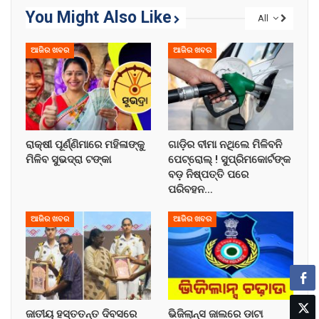
You Might Also Like
All
ଆଜିର ଖବର
ଆଜିର ଖବର
ରାକ୍ଷୀ ପୂର୍ଣ୍ଣିମାରେ ମହିଳାଙ୍କୁ
ଗାଡ଼ିର ବୀମା ନଥିଲେ ମିଳିବନି
ମିଳିବ ସୁଭଦ୍ରା ଟଙ୍କା
ପେଟ୍ରୋଲ୍ ! ସୁପ୍ରିମକୋର୍ଟଙ୍କ
ବଡ଼ ନିଷ୍ପତ୍ତି ପରେ
ପରିବହନ…
ଆଜିର ଖବର
ଆଜିର ଖବର
ଜାତୀୟ ହସ୍ତତନ୍ତ ଦିବସରେ
ଭିଜିଲାନ୍ସ ଜାଲରେ ଡାଟା