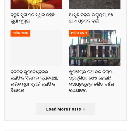
ବଢୁଛି ସୁନା ଦର ସ୍ଥିର ରହିଛି
ଆସୁଛି ଡବଲ ଲଘୁଚାପ, ୧୭
ରୁପା ମୂଲ୍ୟ
ଯାଏ ପ୍ରବଳ ବର୍ଷା
ଆଜିର ଖବର
ଆଜିର ଖବର
ବଦଳିବ ଭୁବନେଶ୍ବରର
ଖୁବଶୀଘ୍ର ରଥ ଚକ ନିଲାମ
ଟ୍ରାଫିକ ସିଗନାଲ ବ୍ୟବସ୍ଥା,
ପ୍ରକ୍ରିୟା; ଶେଷ ହୋଇଛି
ଲାଗିବ ନୂଆ ସ୍ମାର୍ଟ ଟ୍ରାଫିକ
ମହାପ୍ରଭୁଙ୍କ ଚଳିତ ବର୍ଷର
ସିଗନାଲ
ରଥଯାତ୍ରା
Load More Posts