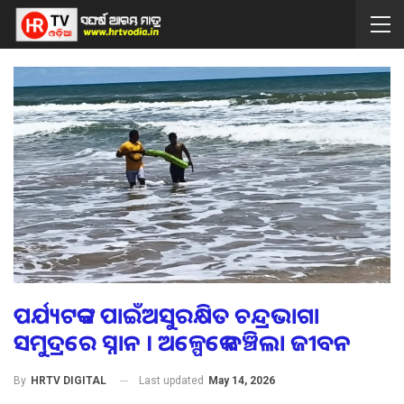
ପର୍ଯ୍ୟଟକଙ୍କ ପାଇଁଅସୁରକ୍ଷିତ ଚନ୍ଦ୍ରଭାଗା
ସମୁଦ୍ରରେ ସ୍ନାନ । ଅଳ୍ପେକେ ବଞ୍ଚିଲା ଜୀବନ
Last updated
May 14, 2026
By
HRTV DIGITAL