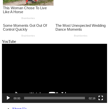
YouTube
Video
Player
00:00
02:16
About Us