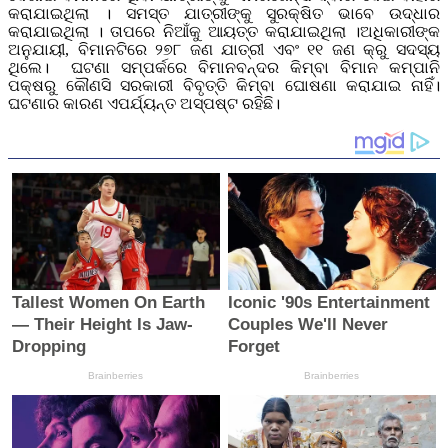
କରାଯାଇଥିଲା । ସମସ୍ତ ଯାତ୍ରୀଙ୍କୁ ସୁରକ୍ଷିତ ଭାବେ ଉଦ୍ଧାର
କରାଯାଇଥିଲା । ତାପରେ ନିଆଁକୁ ଆୟତ୍ତ କରାଯାଇଥିଲା ।ଅଧିକାରୀଙ୍କ
ଅନୁଯାୟୀ, ବିମାନଟିରେ ୨୭୮ ଜଣ ଯାତ୍ରୀ ଏବଂ ୧୧ ଜଣ କ୍ରୁ ସଦସ୍ୟ
ଥିଲେ। ଘଟଣା ସମ୍ପର୍କରେ ବିମାନବନ୍ଦର କିମ୍ବା ବିମାନ କମ୍ପାନି
ପକ୍ଷରୁ କୌଣସି ସରକାରୀ ବିବୃତ୍ତି କିମ୍ବା ଘୋଷଣା କରାଯାଇ ନାହିଁ।
ଘଟଣାର କାରଣ ଏପର୍ଯ୍ୟନ୍ତ ଅସ୍ପଷ୍ଟ ରହିଛି।