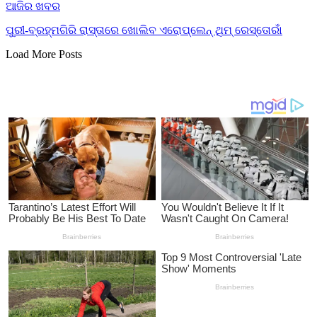
ଆଜିର ଖବର
ପୁରୀ-ବ୍ରହ୍ମଗିରି ରାସ୍ତାରେ ଖୋଲିବ ଏରୋପ୍ଲେନ୍‌ ଥିମ୍‌ ରେସ୍ତୋରାଁ
Load More Posts