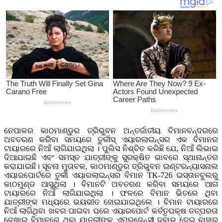
ନେପାଳର କାଠମାଣ୍ଡୁର ତ୍ରିଭୁବନ ଅନ୍ତର୍ଜାତୀୟ ବିମାନବନ୍ଦରରେ
ଅବତରଣ କରିବା ସମୟରେ ତୁର୍କୀସ୍ ଏୟାରଲାଇନ୍ସର ଏକ ବିମାନର
ଟାୟାରରେ ନିଆଁ ଲାଗିଯାଇଥିଲା । ପୁଲିସ ନିଶ୍ଚିତ କରିଛି ଯେ, ନିଆଁ ଲିଭାଇ
ଦିଆଯାଇଛି ଏବଂ ସମସ୍ତ ଯାତ୍ରୀଙ୍କୁ ସୁରକ୍ଷିତ ଭାବରେ ସ୍ଥାନାନ୍ତର
କରାଯାଇଛି। ସୂଚନା ମୁତାବକ, କାଠମାଣ୍ଡୁର ତ୍ରିଭୁବନ ଇଣ୍ଟରନ୍ୟାସନାଲ
ଏୟାରପୋର୍ଟରେ ତୁର୍କୀ ଏୟାରଲାଇନ୍ସର ବିମାନ TK-726 ଇସ୍ତାନବୁଲରୁ
କାଠମୁଣ୍ଡ ଆସୁଥିଲା । ବିମାନଟି ଅବତରଣ କରିବା ସମୟରେ ଆଗ
ଟାୟାରରେ ନିଆଁ ଲାଗିଯାଇଥିଲା । ଫଳରେ ବିମାନ ଭିତରେ ଥିବା
ଯାତ୍ରୀଙ୍କ ମଧ୍ୟରେ ଭୟଭୀତ ହୋଇଯାଇଥିଲେ । ବିମାନ ଟାୟାରରେ
ନିଆଁ ଲାଗିଥିବା ଖବର ପାଇବା ପରେ ଏୟାରପୋର୍ଟ କର୍ତ୍ତୃପକ୍ଷ ତତ୍ପରତା
ଦେଖାଇ ବିମାନରେ ଥିବା ଯାତ୍ରୀଙ୍କୁ ଏମରଜେନ୍ସୀ ଦ୍ବାର ଦେଇ ବାହାର