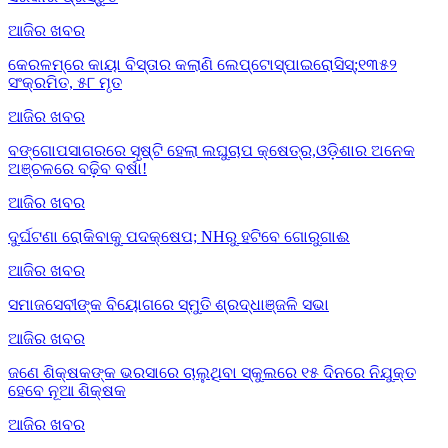
ଆଜିର ଖବର
କେରଳମ୍‌ରେ କାୟା ବିସ୍ତାର କଲାଣି ଲେପ୍ଟୋସ୍ପାଇରୋସିସ୍;୧୩୫୨
ସଂକ୍ରମିତ, ୫୮ ମୃତ
ଆଜିର ଖବର
ବଙ୍ଗୋପସାଗରରେ ସୃଷ୍ଟି ହେଲା ଲଘୁଚାପ କ୍ଷେତ୍ର,ଓଡ଼ିଶାର ଅନେକ
ଅଞ୍ଚଳରେ ବଢ଼ିବ ବର୍ଷା!
ଆଜିର ଖବର
ଦୁର୍ଘଟଣା ରୋକିବାକୁ ପଦକ୍ଷେପ; NHରୁ ହଟିବେ ଗୋରୁଗାଈ
ଆଜିର ଖବର
ସମାଜସେବୀଙ୍କ ବିୟୋଗରେ ସ୍ମୁତି ଶ୍ରଦ୍ଧାଞ୍ଜଳି ସଭା
ଆଜିର ଖବର
ଜଣେ ଶିକ୍ଷକଙ୍କ ଭରସାରେ ଚାଲୁଥିବା ସ୍କୁଲରେ ୧୫ ଦିନରେ ନିଯୁକ୍ତ
ହେବେ ନୂଆ ଶିକ୍ଷକ
ଆଜିର ଖବର