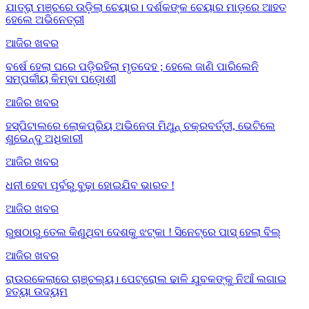
ଯାତ୍ରା ମଞ୍ଚରେ ଉଡ଼ିଲା ଚେୟାର। ଦର୍ଶକଙ୍କ ଚେୟାର ମାଡ଼ରେ ଆହତ
ହେଲେ ଅଭିନେତ୍ରୀ
ଆଜିର ଖବର
ବର୍ଷେ ହେଲା ଘରେ ପଡ଼ିରହିଲା ମୃତଦେହ ; ହେଲେ ଜାଣି ପାରିଲେନି
ସମ୍ପର୍କୀୟ କିମ୍ବା ପଡ଼ୋଶୀ
ଆଜିର ଖବର
ହସ୍ପିଟାଲରେ ଲୋକପ୍ରିୟ ଅଭିନେତା ମିଥୁନ୍ ଚକ୍ରବର୍ତ୍ତୀ, ଭେଟିଲେ
ଶୁଭେନ୍ଦୁ ଅଧିକାରୀ
ଆଜିର ଖବର
ଧନୀ ହେବା ପୂର୍ବରୁ ବୁଢ଼ା ହୋଇଯିବ ଭାରତ !
ଆଜିର ଖବର
ରୁଷଠାରୁ ତେଲ କିଣୁଥିବା ଦେଶକୁ ଝଟ୍‌କା ! ସିନେଟ୍‌ରେ ପାସ୍ ହେଲା ବିଲ୍
ଆଜିର ଖବର
ରାଉରକେଲାରେ ଚାଞ୍ଚଲ୍ୟ। ପେଟ୍ରୋଲ ଢାଳି ଯୁବକଙ୍କୁ ନିଆଁ ଲଗାଇ
ହତ୍ୟା ଉଦ୍ୟମ