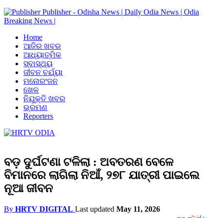
Publisher - Odisha News | Daily Odia News | Odia
Breaking News |
Home
ଆଜିର ଖବର
ଆଧ୍ୟାତ୍ମିକ
ସ୍ବାସ୍ଥ୍ୟ
ଜୀବନ ଚର୍ଯ୍ୟା
ମନୋରଂଜନ
ଖେଳ
ନିଯୁକ୍ତି ଖବର
ଭ୍ରମଣ
Reporters
ବଡ଼ ଦୁର୍ଘଟଣା ଟଳିଲା : ଅବତରଣ ବେଳେ
ବିମାନରେ ଲାଗିଲା ନିଆଁ, ୨୭୮ ଯାତ୍ରୀ ପାଇଲେ
ନୂଆ ଜୀବନ
By
HRTV DIGITAL
Last updated
May 11, 2026