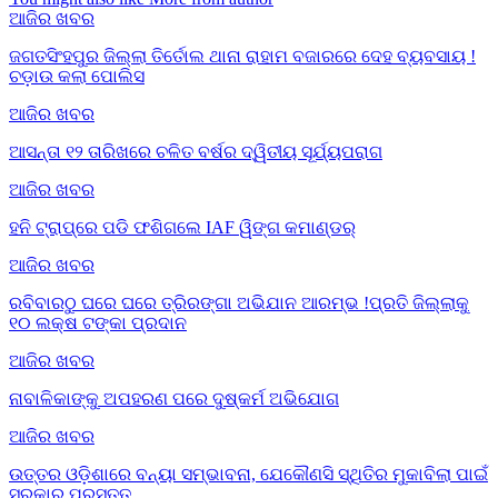
ଆଜିର ଖବର
ଜଗତସିଂହପୁର ଜିଲ୍ଲା ତିର୍ତୋଲ ଥାନା ରାହାମ ବଜାରରେ ଦେହ ବ୍ୟବସାୟ !
ଚଡ଼ାଉ କଲା ପୋଲିସ
ଆଜିର ଖବର
ଆସନ୍ତା ୧୨ ତାରିଖରେ ଚଳିତ ବର୍ଷର ଦ୍ୱିତୀୟ ସୂର୍ଯ୍ୟପରାଗ
ଆଜିର ଖବର
ହନି ଟ୍ରାପ୍‌ରେ ପଡି ଫଶିଗଲେ IAF ୱିଙ୍ଗ କମାଣ୍ଡର୍
ଆଜିର ଖବର
ରବିବାରଠୁ ଘରେ ଘରେ ତ୍ରିରଙ୍ଗା ଅଭିଯାନ ଆରମ୍ଭ !ପ୍ରତି ଜିଲ୍ଲାକୁ
୧୦ ଲକ୍ଷ ଟଙ୍କା ପ୍ରଦାନ
ଆଜିର ଖବର
ନାବାଳିକାଙ୍କୁ ଅପହରଣ ପରେ ଦୁଷ୍କର୍ମ ଅଭିଯୋଗ
ଆଜିର ଖବର
ଉତ୍ତର ଓଡ଼ିଶାରେ ବନ୍ୟା ସମ୍ଭାବନା, ଯେକୌଣସି ସ୍ଥିତିର ମୁକାବିଲା ପାଇଁ
ସରକାର ପ୍ରସ୍ତୁତ