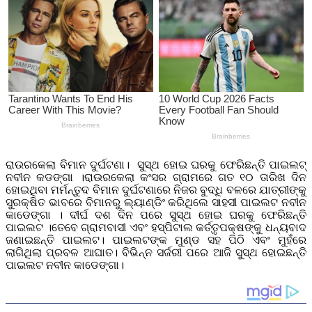
ରାଉରକେଲା ବିମାନ ଦୁର୍ଘଟଣା। ସୁସ୍ଥ ହୋଇ ଘରକୁ ଫେରିଛନ୍ତି ପାଇଲଟ୍
ନବୀନ କଡଙ୍ଗା ।ରାଉରକେଲା କଂସର ଗ୍ରାମରେ ଗତ ୧୦ ତାରିଖ ଦିନ
ହୋଇଥିବା ମର୍ମନ୍ତୁଦ ବିମାନ ଦୁର୍ଘଟଣାରେ ନିଜର ବୁଦ୍ଧି ବଳରେ ଯାତ୍ରୀଙ୍କୁ
ସୁରକ୍ଷିତ ଭାବରେ ବିମାନରୁ ଲ୍ୟାଣ୍ଡିଂ କରିଥିଲେ ସାହସୀ ପାଇଲଟ ନବୀନ
କାଡେଙ୍ଗା । ଦୀର୍ଘ ଦଶ ଦିନ ପରେ ସୁସ୍ଥ ହୋଇ ଘରକୁ ଫେରିଛନ୍ତି
ପାଇଲଟ ।ତେବେ ଗ୍ରାମବାସୀ ଏବଂ ହସ୍ପିଟାଲ କର୍ତ୍ତୃପକ୍ଷଙ୍କୁ ଧନ୍ୟବାଦ
ଜଣାଇଛନ୍ତି ପାଇଲଟ। ପାଇଲଟଙ୍କ ମୁଣ୍ଡ ସହ ପିଠି ଏବଂ ମୁହଁରେ
ଲାଗିଥିଲା ପ୍ରବଳ ଆଘାତ। ବିଭିନ୍ନ ସର୍ଜରୀ ପରେ ଆଜି ସୁସ୍ଥ ହୋଇଛନ୍ତି
ପାଇଲଟ ନବୀନ କାଡେଙ୍ଗା।