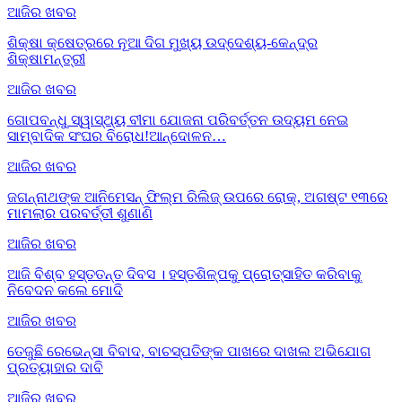
ଆଜିର ଖବର
ଶିକ୍ଷା କ୍ଷେତ୍ରରେ ନୂଆ ଦିଗ ମୁଖ୍ୟ ଉଦ୍ଦେଶ୍ୟ-କେନ୍ଦ୍ର
ଶିକ୍ଷାମନ୍ତ୍ରୀ
ଆଜିର ଖବର
ଗୋପବନ୍ଧୁ ସ୍ୱାସ୍ଥ୍ୟ ବୀମା ଯୋଜନା ପରିବର୍ତ୍ତନ ଉଦ୍ୟମ ନେଇ
ସାମ୍ବାଦିକ ସଂଘର ବିରୋଧ!ଆନ୍ଦୋଳନ…
ଆଜିର ଖବର
ଜଗନ୍ନାଥଙ୍କ ଆନିମେସନ୍ ଫିଲ୍ମ ରିଲିଜ୍ ଉପରେ ରୋକ୍, ଅଗଷ୍ଟ ୧୩ରେ
ମାମଲାର ପରବର୍ତ୍ତୀ ଶୁଣାଣି
ଆଜିର ଖବର
ଆଜି ବିଶ୍ବ ହସ୍ତତନ୍ତ ଦିବସ । ହସ୍ତଶିଳ୍ପକୁ ପ୍ରୋତ୍ସାହିତ କରିବାକୁ
ନିବେଦନ କଲେ ମୋଦି
ଆଜିର ଖବର
ତେଜୁଛି ରେଭେନ୍ସା ବିବାଦ, ବାଚସ୍ପତିଙ୍କ ପାଖରେ ଦାଖଲ ଅଭିଯୋଗ
ପ୍ରତ୍ୟାହାର ଦାବି
ଆଜିର ଖବର