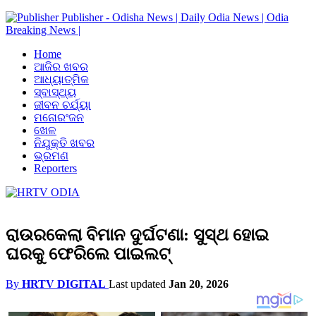
Publisher - Odisha News | Daily Odia News | Odia
Breaking News |
Home
ଆଜିର ଖବର
ଆଧ୍ୟାତ୍ମିକ
ସ୍ବାସ୍ଥ୍ୟ
ଜୀବନ ଚର୍ଯ୍ୟା
ମନୋରଂଜନ
ଖେଳ
ନିଯୁକ୍ତି ଖବର
ଭ୍ରମଣ
Reporters
ରାଉରକେଲା ବିମାନ ଦୁର୍ଘଟଣା: ସୁସ୍ଥ ହୋଇ
ଘରକୁ ଫେରିଲେ ପାଇଲଟ୍
By
HRTV DIGITAL
Last updated
Jan 20, 2026