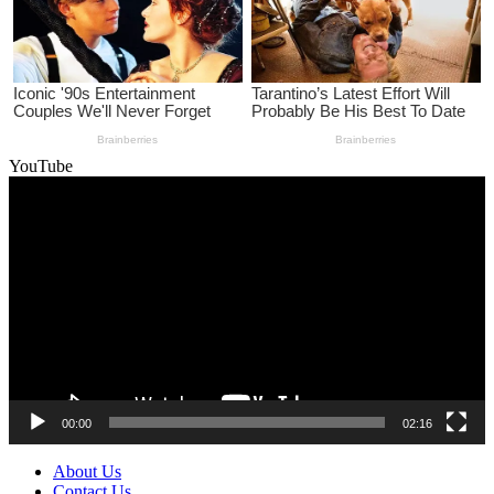
YouTube
Video
Player
00:00
02:16
About Us
Contact Us