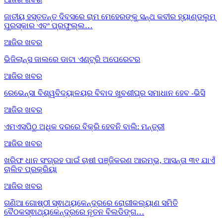
ଜାତୀୟ ହସ୍ତତନ୍ତ ଦିବସରେ ରାମ ମେହେରଙ୍କୁ ସନ୍ଥ କବୀର ହ୍ୟାଣ୍ଡଲୁମ୍
ପୁରସ୍କାର ଏବଂ ପ୍ରଫୁଲ୍ଲ…
ଆଜିର ଖବର
ଭିଜିଲାନ୍ସ ଜାଲରେ ଡାଟା ଏଣ୍ଟ୍ରି ଅପେରେଟର
ଆଜିର ଖବର
ରେଭେନ୍ସା ବିଶ୍ୱବିଦ୍ୟାଳୟର ବିବାଦ ଖୁବଶୀଘ୍ର ସମାଧାନ ହେବ -ଭିସି
ଆଜିର ଖବର
ଏମଏସପିଠୁ ଅଧିକ ଦରରେ ବିକ୍ରି ହେବନି ବାଲି: ମନ୍ତ୍ରୀ
ଆଜିର ଖବର
ଖରିଫ ଧାନ ସଂଗ୍ରହ ପାଇଁ ଚାଷୀ ପଞ୍ଜିକରଣ ଆରମ୍ଭ, ଆସନ୍ତା ୩୧ ଯାଏଁ
ଚାଲିବ ପ୍ରକ୍ରିୟା
ଆଜିର ଖବର
ଗଣିଆ ଗୋଷ୍ଠୀ ସ୍ଵାଥ୍ୟକେନ୍ଦ୍ରରେ ରୋଗୀକଲ୍ୟାଣ ସମିତି
ବୈଠକସ୍ଵାଥ୍ୟକେନ୍ଦ୍ରରେ ନୂତନ ବିଲଡିଙ୍ଗ…