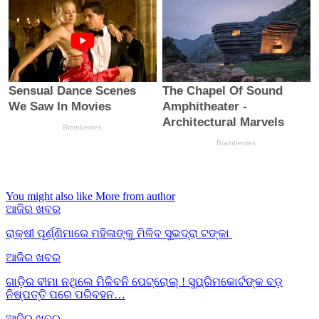
You might also like
More from author
ଆଜିର ଖବର
ରାକ୍ଷୀ ପୂର୍ଣ୍ଣିମାରେ ମହିଳାଙ୍କୁ ମିଳିବ ସୁଭଦ୍ରା ଟଙ୍କା
ଆଜିର ଖବର
ଗାଡ଼ିର ବୀମା ନଥିଲେ ମିଳିବନି ପେଟ୍ରୋଲ୍ ! ସୁପ୍ରିମକୋର୍ଟଙ୍କ ବଡ଼
ନିଷ୍ପତ୍ତି ପରେ ପରିବହନ…
ଆଜିର ଖବର