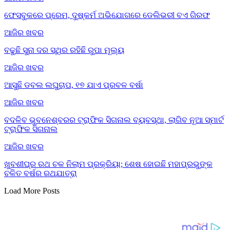
ଫେସବୁକରେ ପ୍ରେମ, ଦୁଷ୍କର୍ମ ଅଭିଯୋଗରେ ଡେଲିଭରୀ ବଏ ଗିରଫ
ଆଜିର ଖବର
ବଢୁଛି ସୁନା ଦର ସ୍ଥିର ରହିଛି ରୁପା ମୂଲ୍ୟ
ଆଜିର ଖବର
ଆସୁଛି ଡବଲ ଲଘୁଚାପ, ୧୭ ଯାଏ ପ୍ରବଳ ବର୍ଷା
ଆଜିର ଖବର
ବଦଳିବ ଭୁବନେଶ୍ବରର ଟ୍ରାଫିକ ସିଗନାଲ ବ୍ୟବସ୍ଥା, ଲାଗିବ ନୂଆ ସ୍ମାର୍ଟ
ଟ୍ରାଫିକ ସିଗନାଲ
ଆଜିର ଖବର
ଖୁବଶୀଘ୍ର ରଥ ଚକ ନିଲାମ ପ୍ରକ୍ରିୟା; ଶେଷ ହୋଇଛି ମହାପ୍ରଭୁଙ୍କ
ଚଳିତ ବର୍ଷର ରଥଯାତ୍ରା
Load More Posts