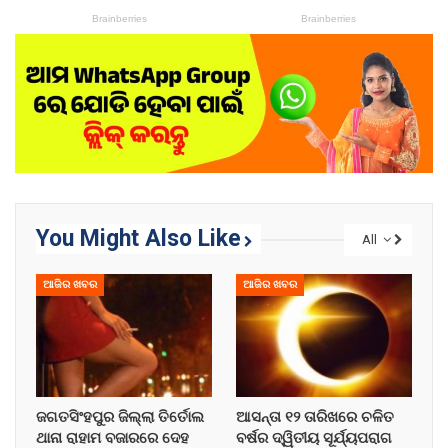
You Might Also Like
All
ଆଜିର ଖବର
ଆଜିର ଖବର
ଜଗତସିଂହପୁର ଜିଲ୍ଲା ତିର୍ତୋଲ
ଆସନ୍ତା ୧୨ ତାରିଖରେ ଚଳିତ
ଥାନା ରାହାମ ବଜାରରେ ଦେହ
ବର୍ଷର ଦ୍ୱିତୀୟ ସୂର୍ଯ୍ୟପରାଗ