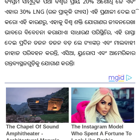
ବ୍ୟସ୍ତତମ ସାମୁଦ୍ରିକ ପଥ। ବିଶ୍ୱର ପ୍ରାୟ 20% ଅଶୋଧିତ ତୈଳ ଏବଂ
ଏହାର 30% LNG (ତରଳ ପ୍ରାକୃତିକ ଗ୍ୟାସ) ଏହି ପ୍ରଣାଳୀ ଦେଇ ଗତି
କରେ। ଏହି କାରଣରୁ, ଏହାକୁ ବିଶ୍ୱ ଶକ୍ତି ଯୋଗାଣର ଜୀବନରେଖା
ଭାବରେ ବିବେଚନା କରାଯାଏ। ସାଧାରଣ ପରିସ୍ଥିତିରେ, ଏହି ରାସ୍ତା
ଦେଇ ପ୍ରତିଦିନ ଡଜନ ଡଜନ ବଡ଼ ତେଲ ଟ୍ୟାଙ୍କର୍‌ ଏବଂ ମାଲବାହୀ
ଜାହାଜ ପରିବହନ କରନ୍ତି, ଏସିଆ, ୟୁରୋପ ଏବଂ ଆମେରିକାର
ଗନ୍ତବ୍ୟସ୍ଥଳଗୁଡ଼ିକୁ ଯୋଗାଣ କରନ୍ତି।