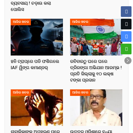
ବ୍ୟବସାୟ ! ଚଡ଼ାଉ କଲା
ପୋଲିସ
ଆଜିର ଖବର
ଆଜିର ଖବର
ହନି ଟ୍ରାପ୍‌ରେ ପଡି ଫଶିଗଲେ
ରବିବାରଠୁ ଘରେ ଘରେ
IAF ୱିଙ୍ଗ କମାଣ୍ଡର୍
ତ୍ରିରଙ୍ଗା ଅଭିଯାନ ଆରମ୍ଭ !
ପ୍ରତି ଜିଲ୍ଲାକୁ ୧୦ ଲକ୍ଷ
ଟଙ୍କା ପ୍ରଦାନ
ଆଜିର ଖବର
ଆଜିର ଖବର
ନାବାଳିକାଙ୍କୁ ଅପହରଣ ପରେ
ଉତ୍ତର ଓଡ଼ିଶାରେ ବନ୍ୟା