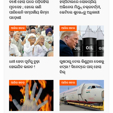
ବର୍ଷେ ହେଲା ଘରେ ପଡ଼ିରହିଲା
ହସ୍ପିଟାଲରେ ଲୋକପ୍ରିୟ
ମୃତଦେହ ; ହେଲେ ଜାଣି
ଅଭିନେତା ମିଥୁନ୍ ଚକ୍ରବର୍ତ୍ତୀ,
ପାରିଲେନି ସମ୍ପର୍କୀୟ କିମ୍ବା
ଭେଟିଲେ ଶୁଭେନ୍ଦୁ ଅଧିକାରୀ
ପଡ଼ୋଶୀ
ଆଜିର ଖବର
ଆଜିର ଖବର
ଧନୀ ହେବା ପୂର୍ବରୁ ବୁଢ଼ା
ରୁଷଠାରୁ ତେଲ କିଣୁଥିବା ଦେଶକୁ
ହୋଇଯିବ ଭାରତ !
ଝଟ୍‌କା ! ସିନେଟ୍‌ରେ ପାସ୍ ହେଲା
ବିଲ୍
ଆଜିର ଖବର
ଆଜିର ଖବର