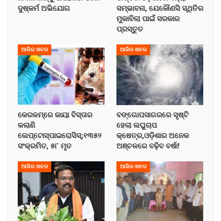
ଦୁଷ୍କର୍ମ ଅଭିଯୋଗ
ସମ୍ଭାବନା, ଯେକୌଣସି ସ୍ଥିତିର
ମୁକାବିଲା ପାଇଁ ସରକାର
ପ୍ରସ୍ତୁତ
ଆଜିର ଖବର
ଆଜିର ଖବର
କେରଳମ୍‌ରେ କାୟା ବିସ୍ତାର
ବଙ୍ଗୋପସାଗରରେ ସୃଷ୍ଟି
କଲାଣି
ହେଲା ଲଘୁଚାପ
ଲେପ୍ଟୋସ୍ପାଇରୋସିସ୍;୧୩୫୨
କ୍ଷେତ୍ର,ଓଡ଼ିଶାର ଅନେକ
ସଂକ୍ରମିତ, ୫୮ ମୃତ
ଅଞ୍ଚଳରେ ବଢ଼ିବ ବର୍ଷା!
ଆଜିର ଖବର
ଆଜିର ଖବର