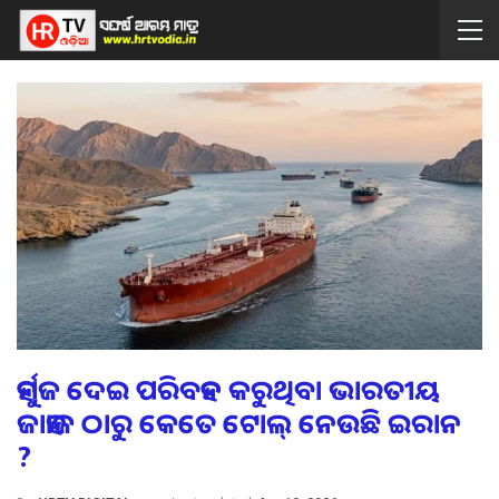
ହର୍ମୁଜ ଦେଇ ପରିବହନ କରୁଥିବା ଭାରତୀୟ
ଜାହାଜ ଠାରୁ କେତେ ଟୋଲ୍ ନେଉଛି ଇରାନ
?