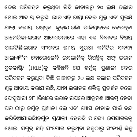
ଦେଇ ପରିବହନ କରୁଥିବା କିଛି ଜାହାଜରୁ ୨୦ ଲକ୍ଷ ଡଲାର
ଟୋଲ ଆଦାୟ କରୁଛି। ଭାରତ ଏହି ରାସ୍ତା ଦେଇ ମୁକ୍ତ ଏବଂ ସୁରକ୍ଷିତ
ଯାତ୍ରା ବଜାୟ ରଖିଥିବା କୁହାଯାଉଛି। ପାକିସ୍ତାନରେ ହେଉଥିବା
ଆମେରିକା-ଇରାନ ଆଲୋଚନାରେ ଏହା ଏକ ବିବାଦର ବିଷୟ
ପାଲଟିଛି।ଇରାନ ସଂସଦର ଜାତୀୟ ସୁରକ୍ଷା କମିଟିର ସଦସ୍ୟ
ଆଲାଏଦ୍ଦିନ ବୋରୋଜେର୍ଦି ଇସଲାମିକ୍ ରିପବ୍ଲିକ୍ ଅଫ୍ ଇରାନ
ବ୍ରଡକାଷ୍ଟିଂ (IRIB)କୁ କହିଛନ୍ତି ଯେ ହର୍ମୁଜ୍ ପ୍ରଣାଳୀ ଦେଇ
ପରିବହନ କରୁଥିବା କିଛି ଜାହାଜରୁ ୨୦ ଲକ୍ଷ ଡଲାର ପରିବହନ
ଶୁଳ୍କ ଆଦାୟ କରାଯାଉଛି, ଯାହା ଇରାନର ଶକ୍ତିକୁ ପ୍ରଦର୍ଶନ କରେ।
ଫେବୃଆରୀ ୨୮ ତାରିଖରେ ଇରାନ ଉପରେ ଆକ୍ରମଣ ଆରମ୍ଭ ହେବା
ପର ଠାରୁ ହର୍ମୁଜ୍ ପ୍ରଣାଳୀ ତେଲ ଏବଂ ଗ୍ୟାସ ଜାହାଜ ପାଇଁ ବନ୍ଦ
କରିଦିଆଯାଇଛି।ହର୍ମୁଜ ପ୍ରଣାଳୀ ହେଉଛି ପାରସ୍ୟ ଉପସାଗରକୁ
ଖୋଲା ସମୁଦ୍ର ସହିତ ସଂଯୋଗ କରୁଥିବା ସବୁଠାରୁ ସଂକୀର୍ଣ୍ଣ କିନ୍ତୁ