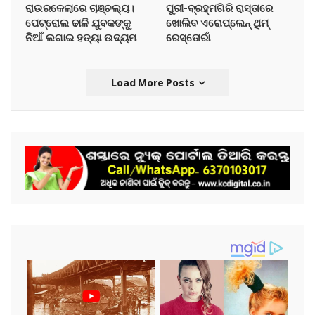
ରାଉରକେଲାରେ ଚାଞ୍ଚଲ୍ୟ।
ପୁରୀ-ବ୍ରହ୍ମଗିରି ରାସ୍ତାରେ
ପେଟ୍ରୋଲ ଢାଳି ଯୁବକଙ୍କୁ
ଖୋଲିବ ଏରୋପ୍ଲେନ୍‌ ଥିମ୍‌
ନିଆଁ ଲଗାଇ ହତ୍ୟା ଉଦ୍ୟମ
ରେସ୍ତୋରାଁ
Load More Posts