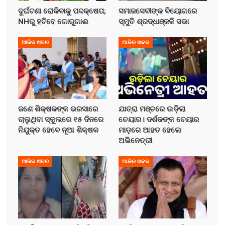
ଦୁର୍ଘଟଣା ରୋକିବାକୁ ପଦକ୍ଷେପ;
ସମାଜସେବୀଙ୍କ ବିୟୋଗରେ
NHରୁ ହଟିବେ ଗୋରୁଗାଈ
ସ୍ମୁତି ଶ୍ରଦ୍ଧାଞ୍ଜଳି ସଭା
ଆଜିର ଖବର
ଆଜିର ଖବର
ଜଣେ ଶିକ୍ଷକଙ୍କ ଭରସାରେ
ଯାତ୍ରା ମଞ୍ଚରେ ଉଡ଼ିଲା
ଚାଲୁଥିବା ସ୍କୁଲରେ ୧୫ ଦିନରେ
ଚେୟାର। ଦର୍ଶକଙ୍କ ଚେୟାର
ନିଯୁକ୍ତ ହେବେ ନୂଆ ଶିକ୍ଷକ
ମାଡ଼ରେ ଆହତ ହେଲେ
ଅଭିନେତ୍ରୀ
ଆଜିର ଖବର
ଆଜିର ଖବର