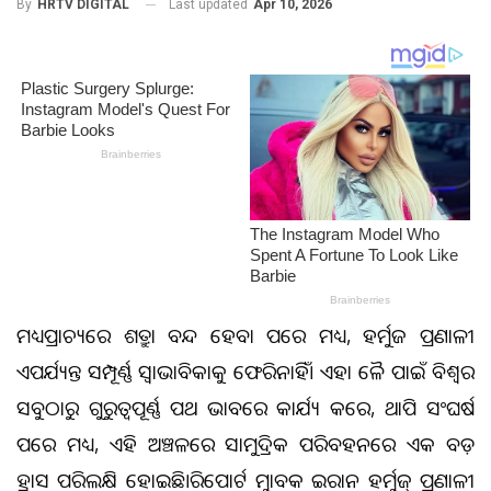
Last updated
Apr 10, 2026
By
HRTV DIGITAL
ମଧ୍ୟପ୍ରାଚ୍ୟରେ ଶତ୍ରୁତା ବନ୍ଦ ହେବା ପରେ ମଧ୍ୟ, ହର୍ମୁଜ ପ୍ରଣାଳୀ
ଏପର୍ଯ୍ୟନ୍ତ ସମ୍ପୂର୍ଣ୍ଣ ସ୍ୱାଭାବିକତାକୁ ଫେରିନାହିଁ। ଏହା ତୈଳ ପାଇଁ ବିଶ୍ୱର
ସବୁଠାରୁ ଗୁରୁତ୍ୱପୂର୍ଣ୍ଣ ପଥ ଭାବରେ କାର୍ଯ୍ୟ କରେ, ତଥାପି ସଂଘର୍ଷ
ପରେ ମଧ୍ୟ, ଏହି ଅଞ୍ଚଳରେ ସାମୁଦ୍ରିକ ପରିବହନରେ ଏକ ବଡ଼
ହ୍ରାସ ପରିଲକ୍ଷିତ ହୋଇଛି।ରିପୋର୍ଟ ମୁତାବକ ଇରାନ ହର୍ମୁଜ୍ ପ୍ରଣାଳୀ